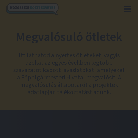
Megvalósuló ötletek
Itt láthatod a nyertes ötleteket, vagyis
azokat az egyes években legtöbb
szavazatot kapott javaslatokat, amelyeket
a Főpolgármesteri Hivatal megvalósít. A
megvalósulás állapotáról a projektek
adatlapján tájékoztatást adunk.