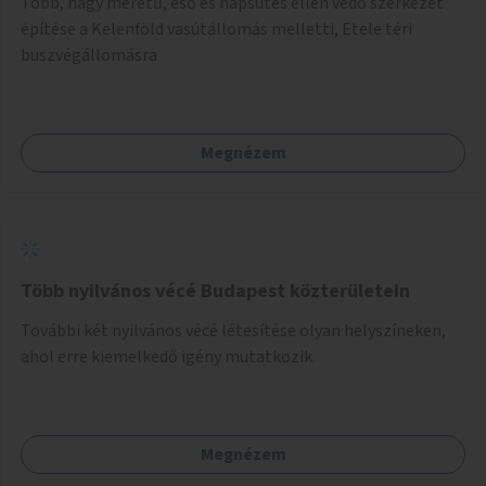
Több, nagy méretű, eső és napsütés ellen védő szerkezet
építése a Kelenföld vasútállomás melletti, Etele téri
buszvégállomásra
Megnézem
Több nyilvános vécé Budapest közterületein
További két nyilvános vécé létesítése olyan helyszíneken,
ahol erre kiemelkedő igény mutatkozik.
Megnézem