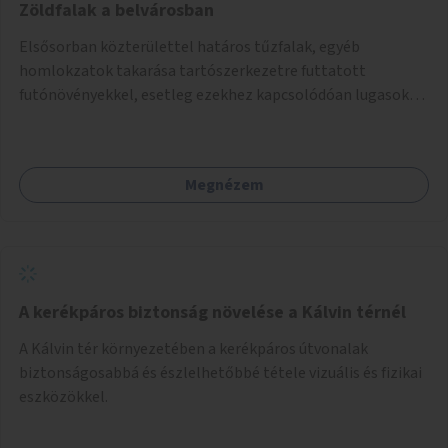
Zöldfalak a belvárosban
Elsősorban közterülettel határos tűzfalak, egyéb
homlokzatok takarása tartószerkezetre futtatott
futónövényekkel, esetleg ezekhez kapcsolódóan lugasok
kialakítása. Ezzel olyan belvárosi helyszíneken növelhető a
zöldfelületek mennyisége, ahol helyhiány miatt másra
nincs lehetőség.
Megnézem
A kerékpáros biztonság növelése a Kálvin térnél
A Kálvin tér környezetében a kerékpáros útvonalak
biztonságosabbá és észlelhetőbbé tétele vizuális és fizikai
eszközökkel.