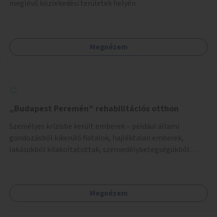
meglévő közlekedési területek helyén.
Megnézem
„Budapest Peremén” rehabilitációs otthon
Személyes krízisbe került emberek – például állami
gondozásból kikerülő fiatalok, hajléktalan emberek,
lakásukból kilakoltatottak, szenvedélybetegségükből
kijönni szándékozók – számára rehabilitációs otthon
megteremtése Budapest valamely peremkerületén,
civil/szakmai szervezeti háttérrel. A program a közvetlen
Megnézem
segítségen, biztonságnyújtáson kívül gazdálkodásba is
bevonja az ott lévő személyeket, és egyben a