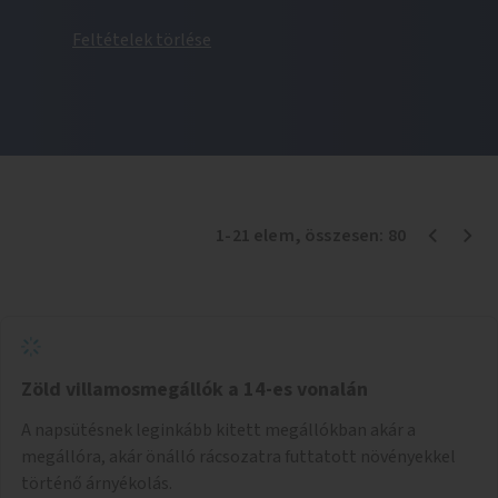
Feltételek törlése
1
-
21
elem
, összesen:
80
Zöld villamosmegállók a 14-es vonalán
A napsütésnek leginkább kitett megállókban akár a
megállóra, akár önálló rácsozatra futtatott növényekkel
történő árnyékolás.