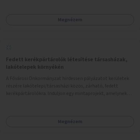
Megnézem
Fedett kerékpártárolók létesítése társasházak,
lakótelepek környékén
A Fővárosi Önkormányzat hirdessen pályázatot kerületek
részére lakótelepi/társasházi közös, zárható, fedett
kerékpártárolókra. Induljon egy mintaprojekt, amelynek
alapján fel lehet mérni, milyen feladatokkal jár a kerület
számára az üzemeltetés.
Megnézem