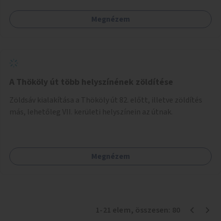
Megnézem
A Thököly út több helyszínének zöldítése
Zöldsáv kialakítása a Thököly út 82. előtt, illetve zöldítés
más, lehetőleg VII. kerületi helyszínein az útnak.
Megnézem
1
-
21
elem
, összesen:
80