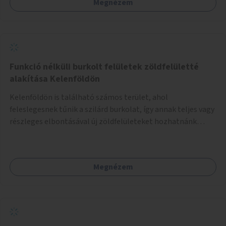
Megnézem
Funkció nélküli burkolt felületek zöldfelületté
alakítása Kelenföldön
Kelenföldön is található számos terület, ahol
feleslegesnek tűnik a szilárd burkolat, így annak teljes vagy
részleges elbontásával új zöldfelületeket hozhatnánk
létre. Ilyenek például az Etele út 19. és Mérnök utca 32.
közötti, vagy a Fraknó utca 22/b és a Bártfai utca közötti
aszfaltos területek.
Megnézem