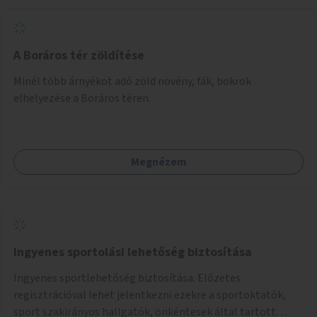
környezettudatos és fenntartható élettel kapcsolatos
szemléletformálást is céljának tekinti.
A Boráros tér zöldítése
Minél több árnyékot adó zöld növény, fák, bokrok
elhelyezése a Boráros téren.
Megnézem
Ingyenes sportolási lehetőség biztosítása
Ingyenes sportlehetőség biztosítása. Előzetes
regisztrációval lehet jelentkezni ezekre a sportoktatók,
sport szakirányos hallgatók, önkéntesek által tartott