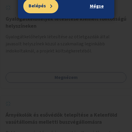
Belépés
Mégse
Gyalogátkelőhelyek létesítése kiemelt fontosságú
helyszíneken
Gyalogátkelőhelyek létesítése az ötletgazdák által
javasolt helyszínek közül a szakmailag leginkább
indokoltaknál, a projekt költségkeretéből.
Megnézem
Árnyékolók és esővédők telepítése a Kelenföld
vasútállomás melletti buszvégállomásra