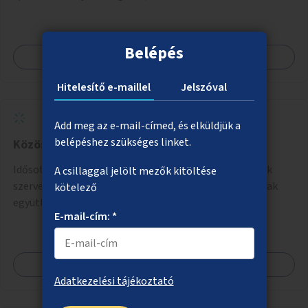
programokra.
Belépés
Megnézem
Hitelesítő e-maillel
Jelszóval
Add meg az e-mail-címed, és elküldjük a
belépéshez szükséges linket.
Közös gyerek és nyugdíjas "napközi"
Idősotthonokban és/vagy óvodákban olyan programok
A csillaggal jelölt mezők kitöltése
szervezése, ahol 3-6 éves gyerekek minőségi időt tudnak
kötelező
együtt tölteni idős emberekkel, akik társaságra,
E-mail-cím: *
beszélgetésre vágynak.
Megnézem
Adatkezelési tájékoztató