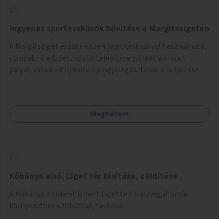
Ingyenes sporteszközök bővítése a Margitszigeten
A Margitsziget északi részén saját testsúllyal használható,
strapabíró edzőeszközök telepítése (street workout
pálya), valamint új kültéri pingpongasztalok kihelyezése. A
meglévő fitneszterület jelenleg alig felszerelt, így
kihasználatlan. A pingpongasztalok telepítésével egy
népszerű, ingyenes sportolási lehetőség válna elérhetővé a
Megnézem
sziget északi felén, ahol jelenleg egyetlen asztal sem
található.
Kőbánya alsó, Liget tér fásítása, zöldítése
A Kőbánya alsóként ismert Liget téri buszvégállomás
környezetének zöldítése, fásítása.