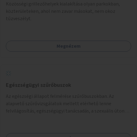
Közösségi grillezőhelyek kialakítása olyan parkokban,
közterületeken, ahol nem zavar másokat, nem okoz
tűzveszélyt.
Megnézem
Egészségügyi szűrőbuszok
Az egészségi állapot felmérése szűrőbuszokban. Az
alapvető szűrővizsgálatok mellett elérhető lenne
felvilágosítás, egészségügyi tanácsadás, a szexuális úton
terjedő betegségek szűrése és a szenvedélybetegek
támogatása.