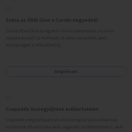
Zebra az Üllői úton a Corvin-negyednél
Zebra létesítése az egykori Kilián laktanya és a Corvin-
negyed között (a Kisfaludy utcához közelebb, ahol
középsziget is létesíthető).
Megnézem
Csapadék összegyűjtése esőkertekben
Csapadék megtartására és elszivárogtatására alkalmas
esőkertek létrehozása akár nagyobb zöldfelületeken, akár