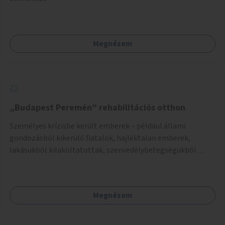
Megnézem
„Budapest Peremén” rehabilitációs otthon
Személyes krízisbe került emberek – például állami
gondozásból kikerülő fiatalok, hajléktalan emberek,
lakásukból kilakoltatottak, szenvedélybetegségükből
kijönni szándékozók – számára rehabilitációs otthon
megteremtése Budapest valamely peremkerületén,
civil/szakmai szervezeti háttérrel. A program a közvetlen
Megnézem
segítségen, biztonságnyújtáson kívül gazdálkodásba is
bevonja az ott lévő személyeket, és egyben a
környezettudatos és fenntartható élettel kapcsolatos