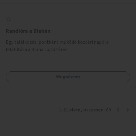
Randióra a Blahán
Egy találkozási pontként működő köztéri napóra
felállítása a Blaha Lujza téren.
Megnézem
1
-
21
elem
, összesen:
80