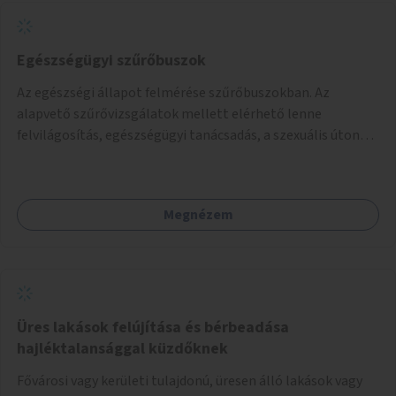
szemléletformálást is céljának tekinti.
Egészségügyi szűrőbuszok
Az egészségi állapot felmérése szűrőbuszokban. Az
alapvető szűrővizsgálatok mellett elérhető lenne
felvilágosítás, egészségügyi tanácsadás, a szexuális úton
terjedő betegségek szűrése és a szenvedélybetegek
támogatása.
Megnézem
Üres lakások felújítása és bérbeadása
hajléktalansággal küzdőknek
Fővárosi vagy kerületi tulajdonú, üresen álló lakások vagy