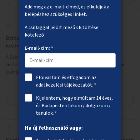
Add meg az e-mail-címed, és elküldjük a
belépéshez szükséges linket.
A csillaggal jelölt mezők kitöltése
kötelező
Biztonságosabb gyalogos és kerékpáros
közlekedés a Szent Gellért rakparton
E-mail-cím: *
A Szent Gellért rakparton – a Döbrentei tér és a Szent
Gellért tér között – a kerékpározás infrastruktúrájának
javítása a gyalogosok érdekében is.
Elolvastam és elfogadom az
adatkezelési tájékoztatót
. *
Kijelentem, hogy elmúltam 14 éves,
Megnézem
és Budapesten lakom / dolgozom /
tanulok. *
Ha új felhasználó vagy: