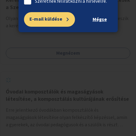
Kerékpáros közlekedést megkönnyítő fejlesztések
Szeretnék feliratkozni a hírlevélre.
a Szent István körúton
Olyan fejlesztések megvalósítása, amelyek lehetővé teszik
E-mail küldése
Mégse
a kerékpáros közlekedést a Szent István körúton.
Megnézem
Óvodai komposztálók és magaságyások
létesítése, a komposztálás kultúrájának erősítése
Erre jelentkező óvodákban komposztálók és
magaságyások létesítése olyan felkészítő képzéssel, amin
a gyerekek, az óvodai pedagógusok és a szülők is részt
vehetnek.