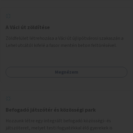
A Váci út zöldítése
Zöldfelület létrehozása a Váci út újlipótvárosi szakaszán a
Lehel utcától kifelé a fasor mentén beton feltörésével.
Megnézem
Befogadó játszótér és közösségi park
Hozzunk létre egy integrált befogadó közösségi- és
játszóteret, melyet testi fogyatékkal élő gyerekek is