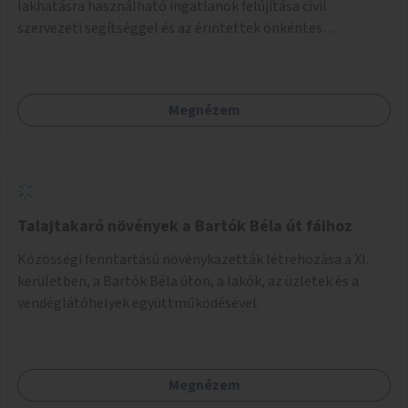
lakhatásra használható ingatlanok felújítása civil
szervezeti segítséggel és az érintettek önkéntes
munkájával, majd a kialakított lakások, lakóegységek
bérbeadása rászorulók számára.
Megnézem
Talajtakaró növények a Bartók Béla út fáihoz
Közösségi fenntartású növénykazetták létrehozása a XI.
kerületben, a Bartók Béla úton, a lakók, az üzletek és a
vendéglátóhelyek együttműködésével.
Megnézem