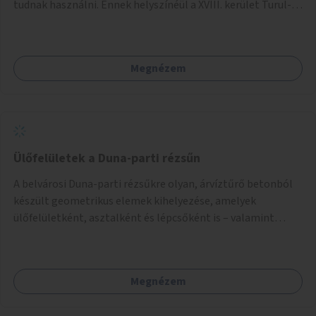
tudnak használni. Ennek helyszínéül a XVIII. kerület Turul-
park területe lenne megfelelő, mely mind elérhetőségét,
mind infrastrukturális adottságait tekintve alkalmas egy új
játszótér kialakítására.
Megnézem
Ülőfelületek a Duna-parti rézsűn
A belvárosi Duna-parti rézsűkre olyan, árvíztűrő betonból
készült geometrikus elemek kihelyezése, amelyek
ülőfelületként, asztalként és lépcsőként is – valamint
néhány esetben extra funkcióval (kutyaitató, grill) –
használhatók. Civilek bevonása a fenntartásba.
Megnézem