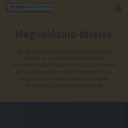
Megvalósuló ötletek
Itt láthatod a nyertes ötleteket, vagyis
azokat az egyes években legtöbb
szavazatot kapott javaslatokat, amelyeket
a Főpolgármesteri Hivatal megvalósít. A
megvalósulás állapotáról a projektek
adatlapján tájékoztatást adunk.