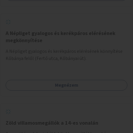
A Népliget gyalogos és kerékpáros elérésének
megkönnyítése
A Népliget gyalogos és kerékpáros elérésének könnyítése
Kőbánya felől (Fertő utca, Kőbányai út).
Megnézem
Zöld villamosmegállók a 14-es vonalán