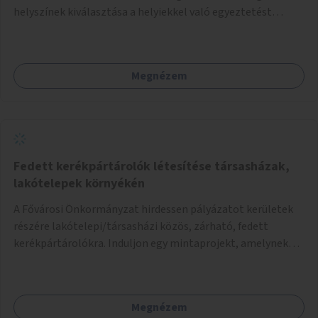
helyszínek kiválasztása a helyiekkel való egyeztetést
követően történhet.
Megnézem
Fedett kerékpártárolók létesítése társasházak,
lakótelepek környékén
A Fővárosi Önkormányzat hirdessen pályázatot kerületek
részére lakótelepi/társasházi közös, zárható, fedett
kerékpártárolókra. Induljon egy mintaprojekt, amelynek
alapján fel lehet mérni, milyen feladatokkal jár a kerület
számára az üzemeltetés.
Megnézem