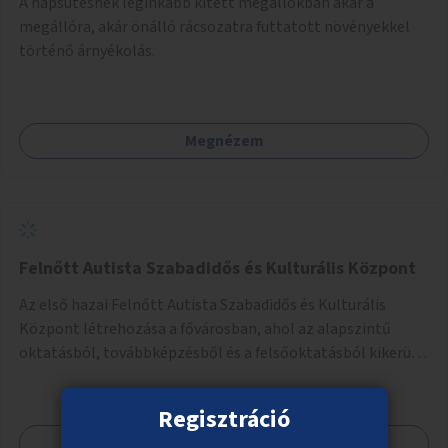
A napsütésnek leginkább kitett megállókban akár a
megállóra, akár önálló rácsozatra futtatott növényekkel
történő árnyékolás.
Megnézem
Felnőtt Autista Szabadidős és Kulturális Központ
Az első hazai Felnőtt Autista Szabadidős és Kulturális
Központ létrehozása a fővárosban, ahol az alapszintű
oktatásból, továbbképzésből és a felsőoktatásból kikerülő
autista fiatalok élethosszig tartó támogatásra és
közösségekre találhatnak.
Regisztráció
Megnézem