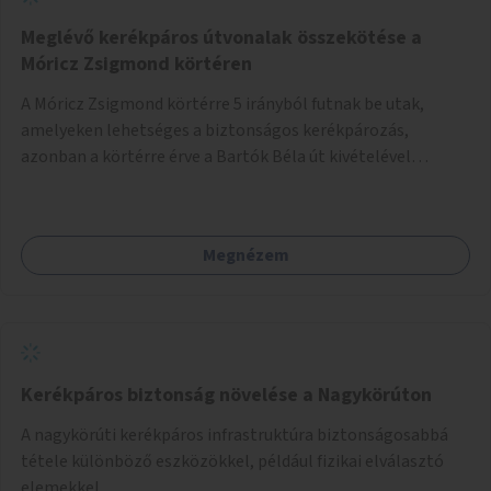
Meglévő kerékpáros útvonalak összekötése a
Móricz Zsigmond körtéren
A Móricz Zsigmond körtérre 5 irányból futnak be utak,
amelyeken lehetséges a biztonságos kerékpározás,
azonban a körtérre érve a Bartók Béla út kivételével
mindegyik kerékpáros útvonal megszakad. Alakítsuk ki a
kerékpáros útvonalak összekötését!
Megnézem
Kerékpáros biztonság növelése a Nagykörúton
A nagykörúti kerékpáros infrastruktúra biztonságosabbá
tétele különböző eszközökkel, például fizikai elválasztó
elemekkel.