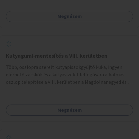
Megnézem
Kutyagumi-mentesítés a VIII. kerületben
Több, oszlopra szerelt kutyapiszokgyűjtő kuka, ingyen
elérhető zacskók és a kutyavizelet felfogására alkalmas
oszlop telepítése a VIII. kerületben a Magdolnanegyed és a
Palotanegyed néhány pontján, pilot jelleggel.
Megnézem