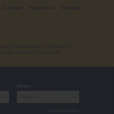
Belépés
Regisztráció
English
kapott javaslatokat, amelyeket a
tlapján tájékoztatást adunk.
Állapot:
Feltételek törlése