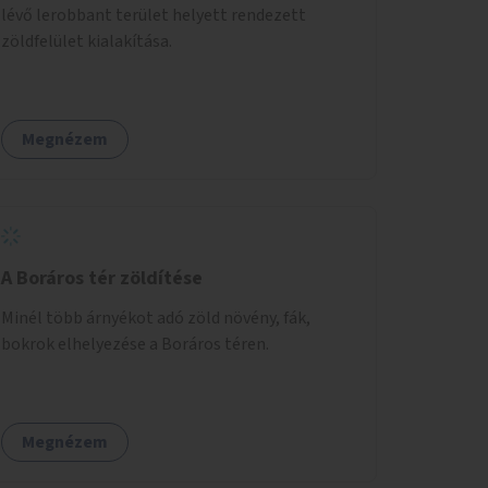
lévő lerobbant terület helyett rendezett
zöldfelület kialakítása.
Megnézem
A Boráros tér zöldítése
Minél több árnyékot adó zöld növény, fák,
bokrok elhelyezése a Boráros téren.
Megnézem