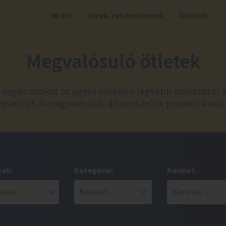
Mi ez?
Hírek, rendezvények
Ötletek
Megvalósuló ötletek
t, vagyis azokat az egyes években legtöbb szavazatot 
valósít. A megvalósulás állapotáról a projektek ada
zak:
Kategória:
Kerület: