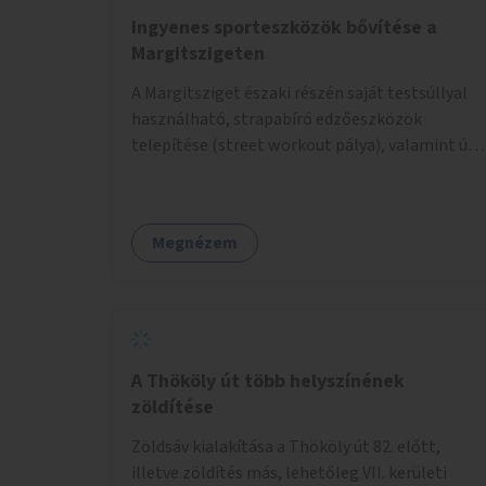
Ingyenes sporteszközök bővítése a
Margitszigeten
A Margitsziget északi részén saját testsúllyal
használható, strapabíró edzőeszközök
telepítése (street workout pálya), valamint új
kültéri pingpongasztalok kihelyezése. A
meglévő fitneszterület jelenleg alig felszerelt,
így kihasználatlan. A pingpongasztalok
Megnézem
telepítésével egy népszerű, ingyenes
sportolási lehetőség válna elérhetővé a sziget
északi felén, ahol jelenleg egyetlen asztal sem
található.
A Thököly út több helyszínének
zöldítése
Zöldsáv kialakítása a Thököly út 82. előtt,
illetve zöldítés más, lehetőleg VII. kerületi