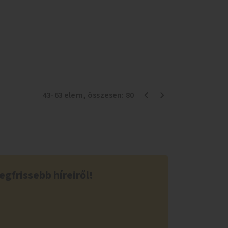
43
-
63
elem
, összesen:
80
egfrissebb híreiről!