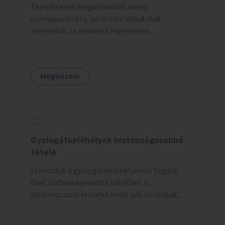
Telepítsenek forgalmasabb városi
csomópontokra, parkokba ivókutakat,
melyekből az emberek ingyenesen
fogyaszthatnak ivóvizet. A keretösszegből
nagyjából 25 ivókút telepítése lehetséges.
Megnézem
Gyalogátkelőhelyek biztonságosabbá
tétele
Fejlesszük a gyalogátkelőhelyeket! Tegyük
őket biztonságosabbá sötétben is,
alkalmazzunk erősebb fényt adó lámpákat,
helyezzünk ki hangjelzést adó készülékeket és
taktilis jelzéseket a vakok és gyengénlátók