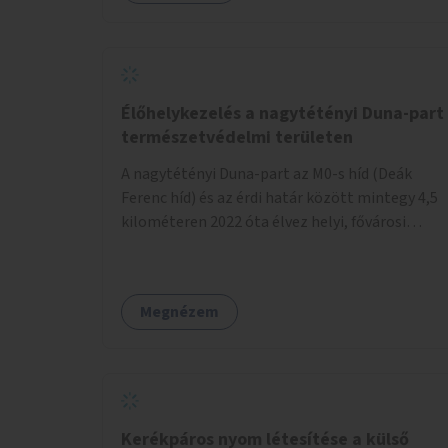
Élőhelykezelés a nagytétényi Duna-part
természetvédelmi területen
A nagytétényi Duna-part az M0-s híd (Deák
Ferenc híd) és az érdi határ között mintegy 4,5
kilométeren 2022 óta élvez helyi, fővárosi
védelmet. Ehhez kapcsolódóan javasoljuk a
terület élőhelykezelését, a tájidegen, invazív
fajok ritkítását, visszaszorítását.
Megnézem
Kerékpáros nyom létesítése a külső