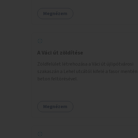
Palotanegyed néhány pontján, pilot jelleggel.
Megnézem
A Váci út zöldítése
Zöldfelület létrehozása a Váci út újlipótvárosi
szakaszán a Lehel utcától kifelé a fasor mentén
beton feltörésével.
Megnézem