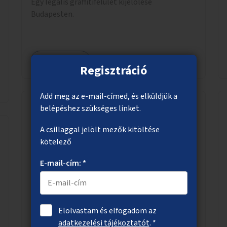
Egy legális graffitifelület kijelölése
Budapesten.
Megnézem
Regisztráció
Add meg az e-mail-címed, és elküldjük a
belépéshez szükséges linket.
Biztonságosabb gyalogos és kerékpáros
A csillaggal jelölt mezők kitöltése
közlekedés a Szent Gellért rakparton
kötelező
A Szent Gellért rakparton – a Döbrentei tér és a
E-mail-cím: *
Szent Gellért tér között – a kerékpározás
infrastruktúrájának javítása a gyalogosok
érdekében is.
Elolvastam és elfogadom az
adatkezelési tájékoztatót
. *
Megnézem