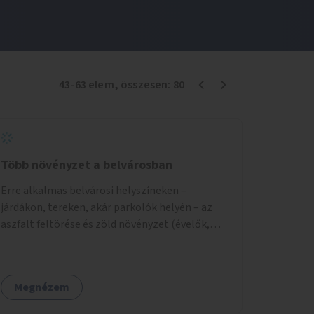
43
-
63
elem
, összesen:
80
Több növényzet a belvárosban
Erre alkalmas belvárosi helyszíneken –
járdákon, tereken, akár parkolók helyén – az
aszfalt feltörése és zöld növényzet (évelők,
cserjék, fák) telepítése.
Megnézem