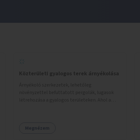
Közterületi gyalogos terek árnyékolása
Árnyékoló szerkezetek, lehetőleg
növényzettel befuttatott pergolák, lugasok
létrehozása a gyalogos területeken. Ahol a
növényültetésre nincs lehetőség, ott akár
dézsából felfutó futónövényzet alkalmazása,
legvégső megoldásként napvitorlák
Megnézem
felszerelése.