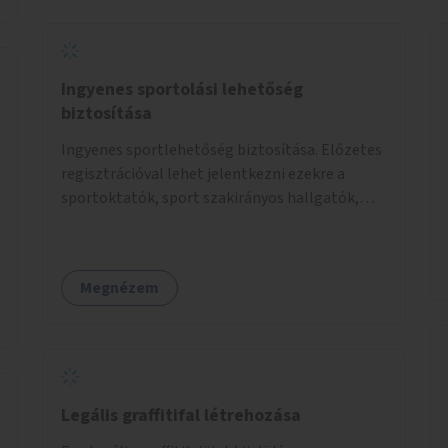
Ingyenes sportolási lehetőség
biztosítása
Ingyenes sportlehetőség biztosítása. Előzetes
regisztrációval lehet jelentkezni ezekre a
sportoktatók, sport szakirányos hallgatók,
önkéntesek által tartott programokra.
Megnézem
Legális graffitifal létrehozása