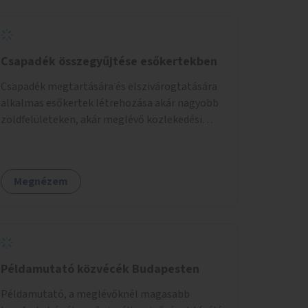
Csapadék összegyűjtése esőkertekben
Csapadék megtartására és elszivárogtatására
alkalmas esőkertek létrehozása akár nagyobb
zöldfelületeken, akár meglévő közlekedési
területek helyén.
Megnézem
Példamutató közvécék Budapesten
Példamutató, a meglévőknél magasabb