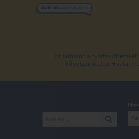
Itt láthatod a nyertes ötleteke
Főpolgármesteri Hivatal meg
Idős