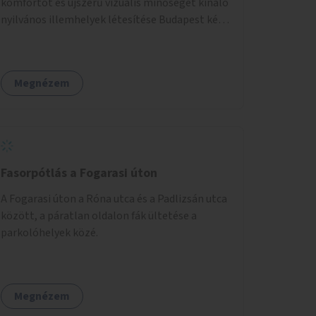
komfortot és újszerű vizuális minőséget kínáló
nyilvános illemhelyek létesítése Budapest két
pontján. Extrák: Elektronikus, okos fizetési
lehetőség vagy ingyenesség; újszerű
fenntartási konstrukció kidolgozása; egyéb
Megnézem
kapcsolt szolgáltatások (pl. ivókút,
telefontöltés).
Fasorpótlás a Fogarasi úton
A Fogarasi úton a Róna utca és a Padlizsán utca
között, a páratlan oldalon fák ültetése a
parkolóhelyek közé.
Megnézem