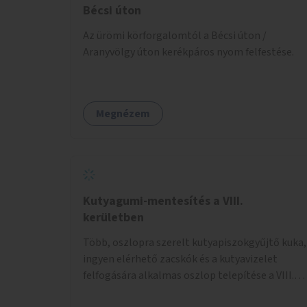
Bécsi úton
Az ürömi körforgalomtól a Bécsi úton /
Aranyvölgy úton kerékpáros nyom felfestése.
Megnézem
Kutyagumi-mentesítés a VIII.
kerületben
Több, oszlopra szerelt kutyapiszokgyűjtő kuka,
ingyen elérhető zacskók és a kutyavizelet
felfogására alkalmas oszlop telepítése a VIII.
kerületben a Magdolnanegyed és a