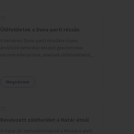
Ülőfelületek a Duna-parti rézsűn
A belvárosi Duna-parti rézsűkre olyan,
árvíztűrő betonból készült geometrikus
elemek kihelyezése, amelyek ülőfelületként,
asztalként és lépcsőként is – valamint néhány
esetben extra funkcióval (kutyaitató, grill) –
használhatók. Civilek bevonása a fenntartásba.
Megnézem
Rendezett zöldterület a Határ útnál
A Határ úti metróállomásnál a felüljáró alatt