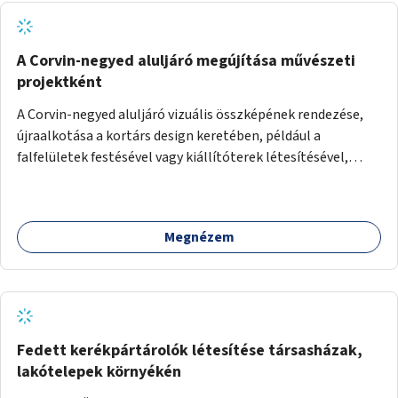
A Corvin-negyed aluljáró megújítása művészeti
projektként
A Corvin-negyed aluljáró vizuális összképének rendezése,
újraalkotása a kortárs design keretében, például a
falfelületek festésével vagy kiállítóterek létesítésével,
amelyekben kortárs designerek, művészek, tervezők
alkotásai, termékei jelenhetnének meg alkalmat adva a
bemutatkozásra, szélesebb körben való ismertségre.
Megnézem
Fedett kerékpártárolók létesítése társasházak,
lakótelepek környékén