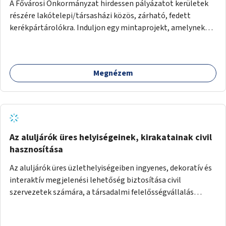
A Fővárosi Önkormányzat hirdessen pályázatot kerületek
részére lakótelepi/társasházi közös, zárható, fedett
kerékpártárolókra. Induljon egy mintaprojekt, amelynek
alapján fel lehet mérni, milyen feladatokkal jár a kerület
számára az üzemeltetés.
Megnézem
Az aluljárók üres helyiségeinek, kirakatainak civil
hasznosítása
Az aluljárók üres üzlethelyiségeiben ingyenes, dekoratív és
interaktív megjelenési lehetőség biztosítása civil
szervezetek számára, a társadalmi felelősségvállalás
jegyében. A cél, hogy közérdekű, segítő tevékenységeket
mutassanak be látványos, gondolatébresztő formában,