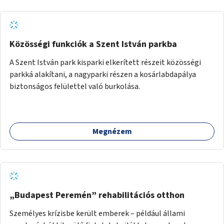
Közösségi funkciók a Szent István parkba
A Szent István park kisparki elkerített részeit közösségi
parkká alakítani, a nagyparki részen a kosárlabdapálya
biztonságos felülettel való burkolása.
Megnézem
„Budapest Peremén” rehabilitációs otthon
Személyes krízisbe került emberek – például állami