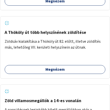
Megnézem
A Thököly út több helyszínének zöldítése
Zöldsáv kialakítása a Thököly út 82. előtt, illetve zöldítés
más, lehetőleg VII. kerületi helyszínein az útnak.
Megnézem
Zöld villamosmegállók a 14-es vonalán
A napsütésnek leginkább kitett megállókban akár a