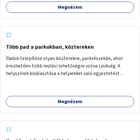
például rajzokkal, kérdésekkel, üzenetküldési lehetőséggel
Megnézem
vagy akciónapokkal – bérleti és közüzemi díjak nélkül, a
jelenlegi elhanyagolt állapot helyett.
Több pad a parkokban, köztereken
Padok telepítése olyan közterekre, parkrészekbe, ahol
érezhetően több leülési lehetőségre volna szükség. A
helyszínek kiválasztása a helyiekkel való egyeztetést
követően történhet.
Megnézem