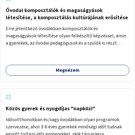
Óvodai komposztálók és magaságyások
létesítése, a komposztálás kultúrájának erősítése
Erre jelentkező óvodákban komposztálók és
magaságyások létesítése olyan felkészítő képzéssel, amin
a gyerekek, az óvodai pedagógusok és a szülők is részt
vehetnek.
Megnézem
Közös gyerek és nyugdíjas "napközi"
Idősotthonokban és/vagy óvodákban olyan programok
szervezése, ahol 3-6 éves gyerekek minőségi időt tudnak
együtt tölteni idős emberekkel, akik társaságra,