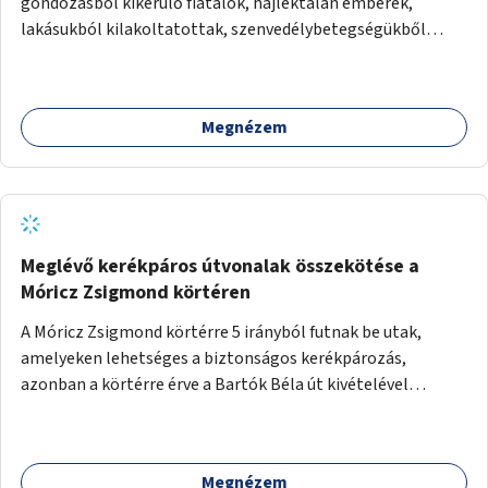
gondozásból kikerülő fiatalok, hajléktalan emberek,
lakásukból kilakoltatottak, szenvedélybetegségükből
kijönni szándékozók – számára rehabilitációs otthon
megteremtése Budapest valamely peremkerületén,
civil/szakmai szervezeti háttérrel. A program a közvetlen
Megnézem
segítségen, biztonságnyújtáson kívül gazdálkodásba is
bevonja az ott lévő személyeket, és egyben a
környezettudatos és fenntartható élettel kapcsolatos
szemléletformálást is céljának tekinti.
Meglévő kerékpáros útvonalak összekötése a
Móricz Zsigmond körtéren
A Móricz Zsigmond körtérre 5 irányból futnak be utak,
amelyeken lehetséges a biztonságos kerékpározás,
azonban a körtérre érve a Bartók Béla út kivételével
mindegyik kerékpáros útvonal megszakad. Alakítsuk ki a
kerékpáros útvonalak összekötését!
Megnézem