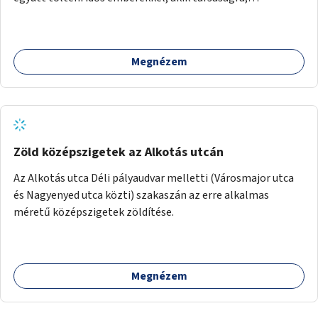
beszélgetésre vágynak.
Megnézem
Zöld középszigetek az Alkotás utcán
Az Alkotás utca Déli pályaudvar melletti (Városmajor utca
és Nagyenyed utca közti) szakaszán az erre alkalmas
méretű középszigetek zöldítése.
Megnézem