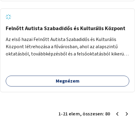
Felnőtt Autista Szabadidős és Kulturális Központ
Az első hazai Felnőtt Autista Szabadidős és Kulturális
Központ létrehozása a fővárosban, ahol az alapszintű
oktatásból, továbbképzésből és a felsőoktatásból kikerülő
autista fiatalok élethosszig tartó támogatásra és
közösségekre találhatnak.
Megnézem
1
-
21
elem
, összesen:
80