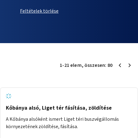
Feltételek törlése
1
-
21
elem
, összesen:
80
Kőbánya alsó, Liget tér fásítása, zöldítése
A Kőbánya alsóként ismert Liget téri buszvégállomás
környezetének zöldítése, fásítása.