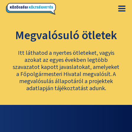
Megvalósuló ötletek
Itt láthatod a nyertes ötleteket, vagyis
azokat az egyes években legtöbb
szavazatot kapott javaslatokat, amelyeket
a Főpolgármesteri Hivatal megvalósít. A
megvalósulás állapotáról a projektek
adatlapján tájékoztatást adunk.