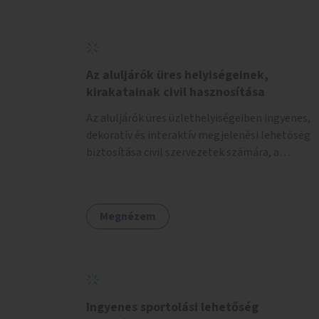
Az aluljárók üres helyiségeinek,
kirakatainak civil hasznosítása
Az aluljárók üres üzlethelyiségeiben ingyenes,
dekoratív és interaktív megjelenési lehetőség
biztosítása civil szervezetek számára, a
társadalmi felelősségvállalás jegyében. A cél,
hogy közérdekű, segítő tevékenységeket
mutassanak be látványos, gondolatébresztő
Megnézem
formában, például rajzokkal, kérdésekkel,
üzenetküldési lehetőséggel vagy
akciónapokkal – bérleti és közüzemi díjak
nélkül, a jelenlegi elhanyagolt állapot helyett.
Ingyenes sportolási lehetőség