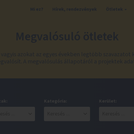
Mi ez?
Hírek, rendezvények
Ötletek
Megvalósuló ötletek
t, vagyis azokat az egyes években legtöbb szavazatot 
valósít. A megvalósulás állapotáról a projektek ada
zak:
Kategória:
Kerület: