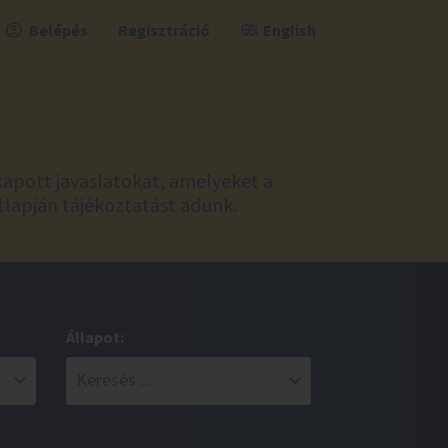
Belépés
Regisztráció
English
kapott javaslatokat, amelyeket a
tlapján tájékoztatást adunk.
Állapot: