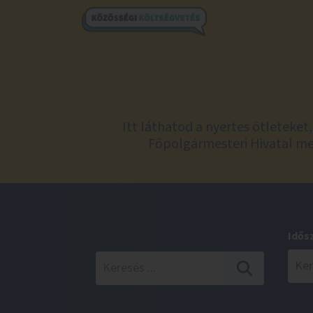
Itt láthatod a nyertes ötleteke
Főpolgármesteri Hivatal meg
Idős