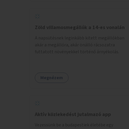
Zöld villamosmegállók a 14-es vonalán
A napsütésnek leginkább kitett megállókban
akár a megállóra, akár önálló rácsozatra
futtatott növényekkel történő árnyékolás.
Megnézem
Aktív közlekedést jutalmazó app
Vezessünk be a budapestiek életébe egy