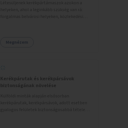
Létesüljenek kerékpártámaszok azokon a
helyeken, ahol a leginkább szükség van rá:
forgalmas belvárosi helyeken, közlekedési
csomópontokban, közintézmények, boltok
előtt.
Megnézem
Kerékpárutak és kerékpársávok
biztonságának növelése
Külföldi minták alapján elsősorban
kerékpárutak, kerékpársávok, adott esetben
gyalogos felületek biztonságosabbá tétele
kísérleti kiegészítő fejlesztésekkel (terelők,
műanyag elválasztó elemek, több és jobban