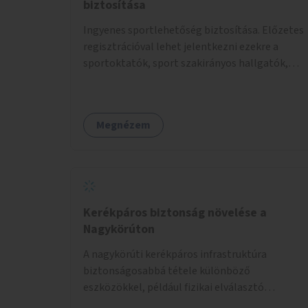
biztosítása
Ingyenes sportlehetőség biztosítása. Előzetes
regisztrációval lehet jelentkezni ezekre a
sportoktatók, sport szakirányos hallgatók,
önkéntesek által tartott programokra.
Megnézem
Kerékpáros biztonság növelése a
Nagykörúton
A nagykörúti kerékpáros infrastruktúra
biztonságosabbá tétele különböző
eszközökkel, például fizikai elválasztó
elemekkel.