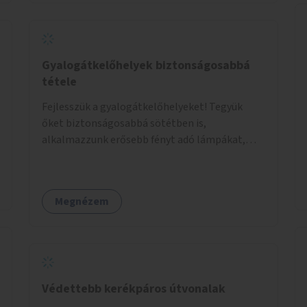
Gyalogátkelőhelyek biztonságosabbá
tétele
Fejlesszük a gyalogátkelőhelyeket! Tegyük
őket biztonságosabbá sötétben is,
alkalmazzunk erősebb fényt adó lámpákat,
helyezzünk ki hangjelzést adó készülékeket és
taktilis jelzéseket a vakok és gyengénlátók
számára.
Megnézem
Védettebb kerékpáros útvonalak