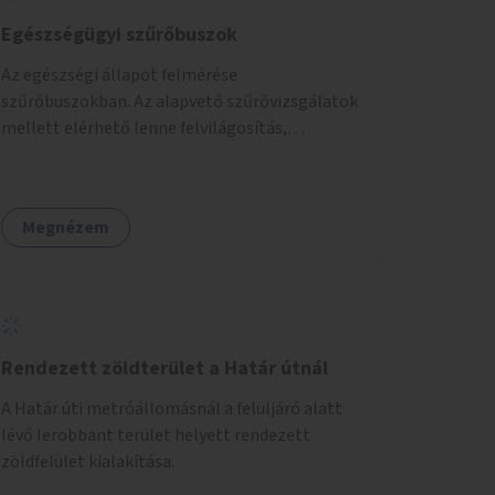
Egészségügyi szűrőbuszok
Az egészségi állapot felmérése
szűrőbuszokban. Az alapvető szűrővizsgálatok
mellett elérhető lenne felvilágosítás,
egészségügyi tanácsadás, a szexuális úton
terjedő betegségek szűrése és a
szenvedélybetegek támogatása.
Megnézem
Rendezett zöldterület a Határ útnál
A Határ úti metróállomásnál a felüljáró alatt
lévő lerobbant terület helyett rendezett
zöldfelület kialakítása.