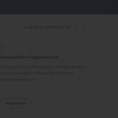
1
-
21
elem
, összesen:
80
Fasorpótlás a Fogarasi úton
A Fogarasi úton a Róna utca és a Padlizsán utca
között, a páratlan oldalon fák ültetése a
parkolóhelyek közé.
Megnézem