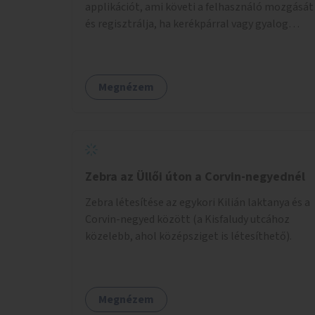
applikációt, ami követi a felhasználó mozgását
és regisztrálja, ha kerékpárral vagy gyalog
közlekedik. Az aktív közlekedési formákat
virtuálisan jutalmazza, amit az együttműködő
üzleti partnereknél kedvezményekre,
Megnézem
ajándékokra válthat a felhasználó.
Zebra az Üllői úton a Corvin-negyednél
Zebra létesítése az egykori Kilián laktanya és a
Corvin-negyed között (a Kisfaludy utcához
közelebb, ahol középsziget is létesíthető).
Megnézem