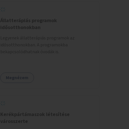
Állatterápiás programok
idősotthonokban
Legyenek állatterápiás programok az
idősotthonokban. A programokba
bekapcsolódhatnak óvodák is.
Megnézem
Kerékpártámaszok létesítése
városszerte