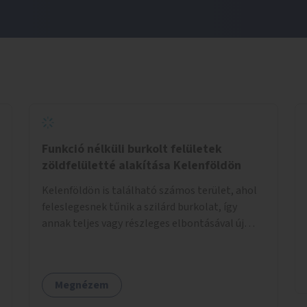
Funkció nélküli burkolt felületek
zöldfelületté alakítása Kelenföldön
Kelenföldön is található számos terület, ahol
feleslegesnek tűnik a szilárd burkolat, így
annak teljes vagy részleges elbontásával új
zöldfelületeket hozhatnánk létre. Ilyenek
például az Etele út 19. és Mérnök utca 32.
közötti, vagy a Fraknó utca 22/b és a Bártfai
Megnézem
utca közötti aszfaltos területek.