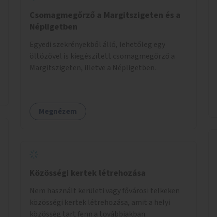
Csomagmegőrző a Margitszigeten és a
Népligetben
Egyedi szekrényekből álló, lehetőleg egy
öltözővel is kiegészített csomagmegőrző a
Margitszigeten, illetve a Népligetben.
Megnézem
Közösségi kertek létrehozása
Nem használt kerületi vagy fővárosi telkeken
közösségi kertek létrehozása, amit a helyi
közösség tart fenn a továbbiakban.