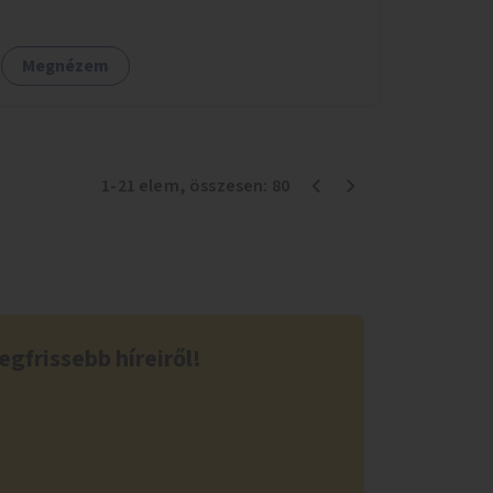
Megnézem
1
-
21
elem
, összesen:
80
egfrissebb híreiről!