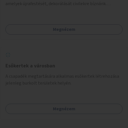
amelyek újrafestését, dekorálását civilekre bíznánk.
Támogassuk a közösségi alapon való megújulást a
szükséges eszközökkel.
Megnézem
Esőkertek a városban
A csapadék megtartására alkalmas esőkertek létrehozása
jelenleg burkolt területek helyén.
Megnézem