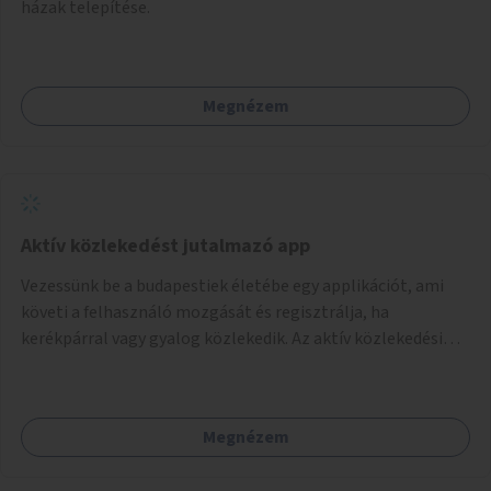
házak telepítése.
Megnézem
Aktív közlekedést jutalmazó app
Vezessünk be a budapestiek életébe egy applikációt, ami
követi a felhasználó mozgását és regisztrálja, ha
kerékpárral vagy gyalog közlekedik. Az aktív közlekedési
formákat virtuálisan jutalmazza, amit az együttműködő
üzleti partnereknél kedvezményekre, ajándékokra válthat a
felhasználó.
Megnézem