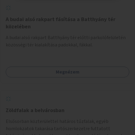
A budai alsó rakpart fásítása a Batthyány tér
közelében
A budai alsó rakpart Batthyány tér előtti parkolófelületén
közösségi tér kialakítása padokkal, fákkal.
Megnézem
Zöldfalak a belvárosban
Elsősorban közterülettel határos tűzfalak, egyéb
homlokzatok takarása tartószerkezetre futtatott