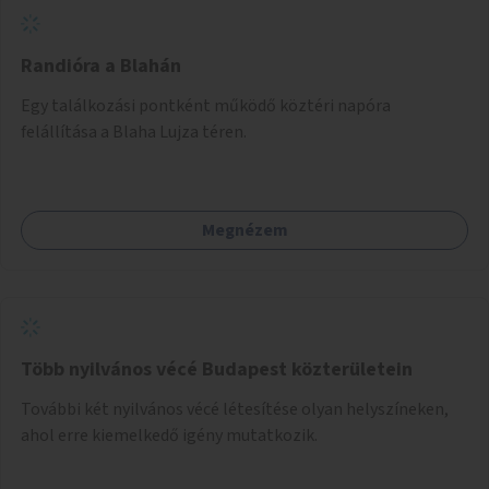
Randióra a Blahán
Egy találkozási pontként működő köztéri napóra
felállítása a Blaha Lujza téren.
Megnézem
Több nyilvános vécé Budapest közterületein
További két nyilvános vécé létesítése olyan helyszíneken,
ahol erre kiemelkedő igény mutatkozik.