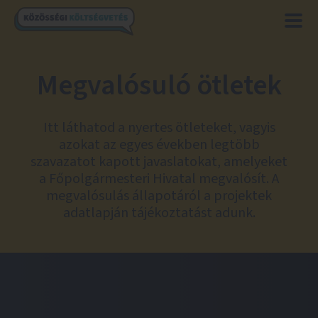
Megvalósuló ötletek
Itt láthatod a nyertes ötleteket, vagyis
azokat az egyes években legtöbb
szavazatot kapott javaslatokat, amelyeket
a Főpolgármesteri Hivatal megvalósít. A
megvalósulás állapotáról a projektek
adatlapján tájékoztatást adunk.