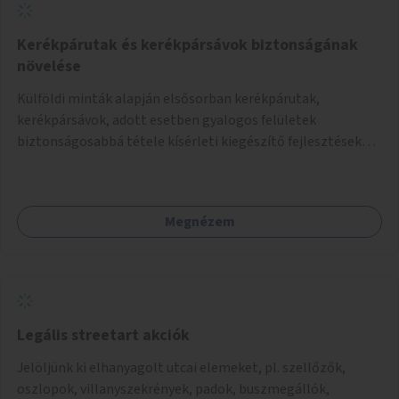
Kerékpárutak és kerékpársávok biztonságának
növelése
Külföldi minták alapján elsősorban kerékpárutak,
kerékpársávok, adott esetben gyalogos felületek
biztonságosabbá tétele kísérleti kiegészítő fejlesztésekkel
(terelők, műanyag elválasztó elemek, több és jobban
látható felfestés stb.)
Megnézem
Legális streetart akciók
Jelöljünk ki elhanyagolt utcai elemeket, pl. szellőzők,
oszlopok, villanyszekrények, padok, buszmegállók,