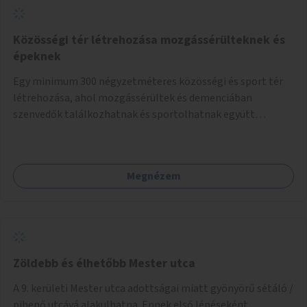
Közösségi tér létrehozása mozgássérülteknek és
épeknek
Egy minimum 300 négyzetméteres közösségi és sport tér
létrehozása, ahol mozgássérültek és demenciában
szenvedők találkozhatnak és sportolhatnak együtt
épekkel. Elsősorban egy pétanque pálya létrehozása lenne
célszerű, amit a legtöbb mozgásában korlátozott ember is
tud játszani, fontos, hogy a téren legyenek formájukban,
Megnézem
hangulatukban elkülönülő pontok, mezítlábas ösvények, az
egész legyen zöld és üdítő hangulatú.
Zöldebb és élhetőbb Mester utca
A 9. kerületi Mester utca adottságai miatt gyönyörű sétáló /
pihenő utcává alakulhatna. Ennek első lépéseként