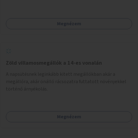
beszélgetésre vágynak.
Megnézem
Zöld villamosmegállók a 14-es vonalán
A napsütésnek leginkább kitett megállókban akár a
megállóra, akár önálló rácsozatra futtatott növényekkel
történő árnyékolás.
Megnézem