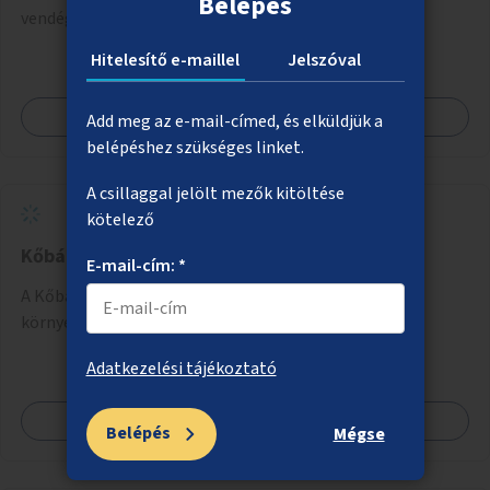
Belépés
vendéglátóhelyek együttműködésével.
Hitelesítő e-maillel
Jelszóval
Megnézem
Add meg az e-mail-címed, és elküldjük a
belépéshez szükséges linket.
A csillaggal jelölt mezők kitöltése
kötelező
Kőbánya alsó, Liget tér fásítása, zöldítése
E-mail-cím: *
A Kőbánya alsóként ismert Liget téri buszvégállomás
környezetének zöldítése, fásítása.
Adatkezelési tájékoztató
Megnézem
Belépés
Mégse