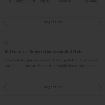
futónövényekkel, esetleg ezekhez kapcsolódóan lugasok
kialakítása. Ezzel olyan belvárosi helyszíneken növelhető a
zöldfelületek mennyisége, ahol helyhiány miatt másra
nincs lehetőség.
Megnézem
Gőtés-tó és környezetének rendbetétele
A tavak körüli park rendezése, kukák, padok kihelyezése, a
terület alkalmassá tétele a minőségibb közösségi életre.
Megnézem