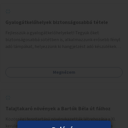
Gyalogátkelőhelyek biztonságosabbá tétele
Fejlesszük a gyalogátkelőhelyeket! Tegyük őket
biztonságosabbá sötétben is, alkalmazzunk erősebb fényt
adó lámpákat, helyezzünk ki hangjelzést adó készülékeket
és taktilis jelzéseket a vakok és gyengénlátók számára.
Megnézem
Talajtakaró növények a Bartók Béla út fáihoz
Közösségi fenntartású növénykazetták létrehozása a XI.
kerületben, a Bartók Béla úton, a lakók, az üzletek és a