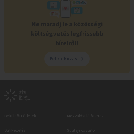
Ne maradj le a közösségi
költségvetés legfrissebb
híreiről!
Feliratkozás
Beküldött ötletek
Megvalósuló ötletek
Sütikezelés
Sütitájékoztató