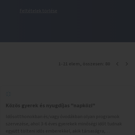
Feltételek törlése
1
-
21
elem
, összesen:
80
Közös gyerek és nyugdíjas "napközi"
Idősotthonokban és/vagy óvodákban olyan programok
szervezése, ahol 3-6 éves gyerekek minőségi időt tudnak
együtt tölteni idős emberekkel, akik társaságra,