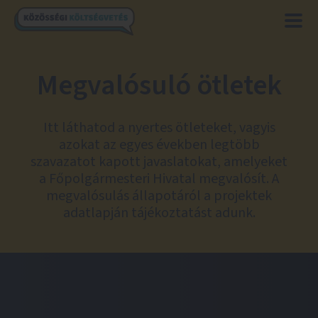
Megvalósuló ötletek
Itt láthatod a nyertes ötleteket, vagyis
azokat az egyes években legtöbb
szavazatot kapott javaslatokat, amelyeket
a Főpolgármesteri Hivatal megvalósít. A
megvalósulás állapotáról a projektek
adatlapján tájékoztatást adunk.