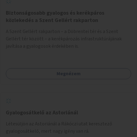
Biztonságosabb gyalogos és kerékpáros
közlekedés a Szent Gellért rakparton
A Szent Gellért rakparton – a Döbrentei tér és a Szent
Gellért tér között – a kerékpározás infrastruktúrájának
javítása a gyalogosok érdekében is.
Megnézem
Gyalogosátkelő az Astoriánál
Létesüljön az Astoriánál a Rákóczi utat keresztező
gyalogosátkelő, mert nagy igény van rá.