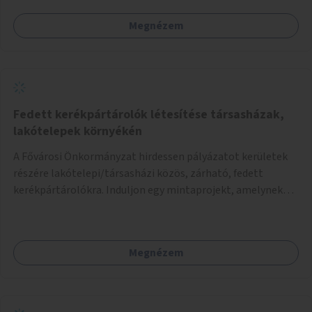
Megnézem
Fedett kerékpártárolók létesítése társasházak,
lakótelepek környékén
A Fővárosi Önkormányzat hirdessen pályázatot kerületek
részére lakótelepi/társasházi közös, zárható, fedett
kerékpártárolókra. Induljon egy mintaprojekt, amelynek
alapján fel lehet mérni, milyen feladatokkal jár a kerület
számára az üzemeltetés.
Megnézem