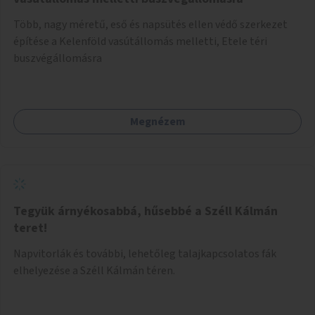
Több, nagy méretű, eső és napsütés ellen védő szerkezet
építése a Kelenföld vasútállomás melletti, Etele téri
buszvégállomásra
Megnézem
Tegyük árnyékosabbá, hűsebbé a Széll Kálmán
teret!
Napvitorlák és további, lehetőleg talajkapcsolatos fák
elhelyezése a Széll Kálmán téren.