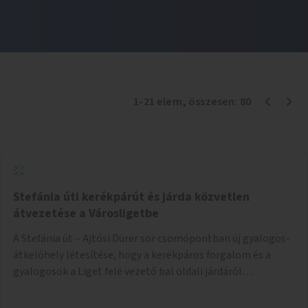
1
-
21
elem
, összesen:
80
Stefánia úti kerékpárút és járda közvetlen
átvezetése a Városligetbe
A Stefánia út – Ajtósi Dürer sor csomópontban új gyalogos-
átkelőhely létesítése, hogy a kerékpáros forgalom és a
gyalogosok a Liget felé vezető bal oldali járdáról
közvetlenül átkelhessenek a Városligetbe.