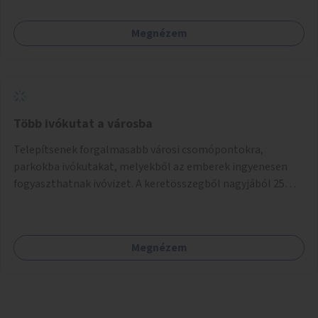
Megnézem
Több ivókutat a városba
Telepítsenek forgalmasabb városi csomópontokra,
parkokba ivókutakat, melyekből az emberek ingyenesen
fogyaszthatnak ivóvizet. A keretösszegből nagyjából 25
ivókút telepítése lehetséges.
Megnézem