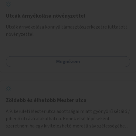
Utcák árnyékolása növényzettel
Utcák árnyékolása könnyű támasztószerkezetre futtatott
növényzettel.
Megnézem
Zöldebb és élhetőbb Mester utca
A 9. kerületi Mester utca adottságai miatt gyönyörű sétáló /
pihenő utcává alakulhatna. Ennek első lépéseként
szeretném ha egy kivitelezhető méretű sáv szélességében
a beton helyén ládás, vagy a földbe ültetett növényzet