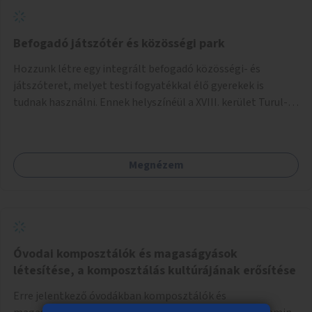
Befogadó játszótér és közösségi park
Hozzunk létre egy integrált befogadó közösségi- és
játszóteret, melyet testi fogyatékkal élő gyerekek is
tudnak használni. Ennek helyszínéül a XVIII. kerület Turul-
park területe lenne megfelelő, mely mind elérhetőségét,
mind infrastrukturális adottságait tekintve alkalmas egy új
játszótér kialakítására.
Megnézem
Óvodai komposztálók és magaságyások
létesítése, a komposztálás kultúrájának erősítése
Erre jelentkező óvodákban komposztálók és