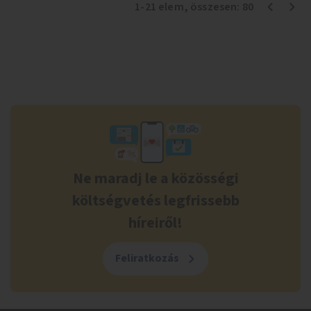
1
-
21
elem
, összesen:
80
Ne maradj le a közösségi
költségvetés legfrissebb
híreiről!
Feliratkozás