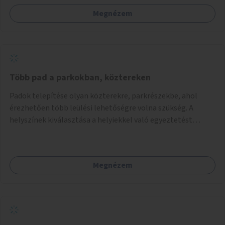
Megnézem
Több pad a parkokban, köztereken
Padok telepítése olyan közterekre, parkrészekbe, ahol
érezhetően több leülési lehetőségre volna szükség. A
helyszínek kiválasztása a helyiekkel való egyeztetést
követően történhet.
Megnézem