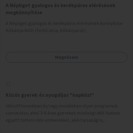
A Népliget gyalogos és kerékpáros elérésének
megkönnyítése
A Népliget gyalogos és kerékpáros elérésének könnyítése
Kőbánya felől (Fertő utca, Kőbányai út).
Megnézem
Közös gyerek és nyugdíjas "napközi"
Idősotthonokban és/vagy óvodákban olyan programok
szervezése, ahol 3-6 éves gyerekek minőségi időt tudnak
együtt tölteni idős emberekkel, akik társaságra,
beszélgetésre vágynak.