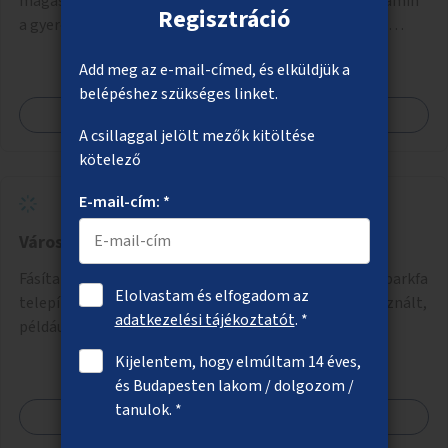
magaságyások létesítése olyan felkészítő képzéssel, amin
Regisztráció
a gyerekek, az óvodai pedagógusok és a szülők is részt
vehetnek.
Add meg az e-mail-címed, és elküldjük a
belépéshez szükséges linket.
Megnézem
A csillaggal jelölt mezők kitöltése
kötelező
E-mail-cím: *
Városi erdők
Fásítatlan erdő besorolású területekre, összesen 330 parkfa
Elolvastam és elfogadom az
telepítése, ezzel városi kiserdők létrehozása nem használt,
adatkezelési tájékoztatót
. *
például rozsdaövezeti telkeken, 3 év gondozással.
Kijelentem, hogy elmúltam 14 éves,
és Budapesten lakom / dolgozom /
tanulok. *
Megnézem