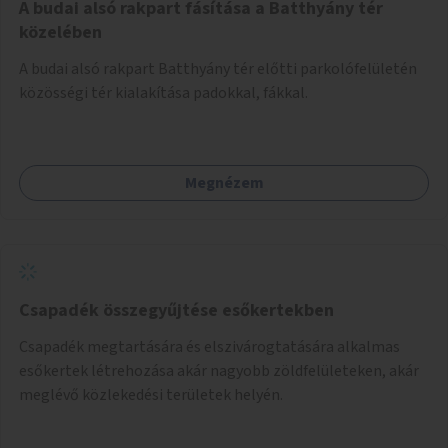
A budai alsó rakpart fásítása a Batthyány tér
közelében
A budai alsó rakpart Batthyány tér előtti parkolófelületén
közösségi tér kialakítása padokkal, fákkal.
Megnézem
Csapadék összegyűjtése esőkertekben
Csapadék megtartására és elszivárogtatására alkalmas
esőkertek létrehozása akár nagyobb zöldfelületeken, akár
meglévő közlekedési területek helyén.