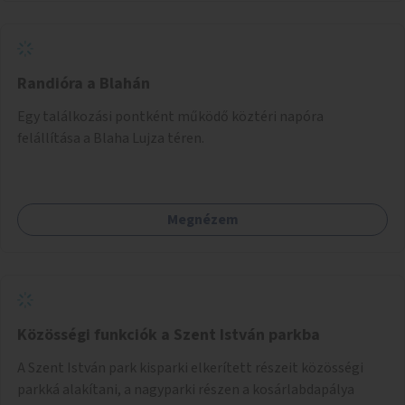
Randióra a Blahán
Egy találkozási pontként működő köztéri napóra
felállítása a Blaha Lujza téren.
Megnézem
Közösségi funkciók a Szent István parkba
A Szent István park kisparki elkerített részeit közösségi
parkká alakítani, a nagyparki részen a kosárlabdapálya