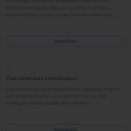
Biztonságos kerékpáros közlekedést lehetővé tevő
fejlesztések megvalósítása, ami jelentheti például a
kerékpárút fizikai elválasztását, szintbeli kiemelését,
optikai jelölését, az indirekt balra kanyarodási lehetőség
jelölését – különösen a veszélyesebb kereszteződésekben,
vagy akár egyes egyirányú utcák megnyitását
Megnézem
szembeforgalmú kerékpározásra.
Több növényzet a belvárosban
Erre alkalmas belvárosi helyszíneken – járdákon, tereken,
akár parkolók helyén – az aszfalt feltörése és zöld
növényzet (évelők, cserjék, fák) telepítése.
Megnézem