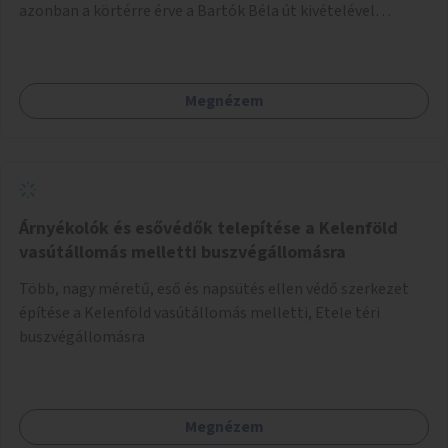
azonban a körtérre érve a Bartók Béla út kivételével
mindegyik kerékpáros útvonal megszakad. Alakítsuk ki a
kerékpáros útvonalak összekötését!
Megnézem
Árnyékolók és esővédők telepítése a Kelenföld
vasútállomás melletti buszvégállomásra
Több, nagy méretű, eső és napsütés ellen védő szerkezet
építése a Kelenföld vasútállomás melletti, Etele téri
buszvégállomásra
Megnézem