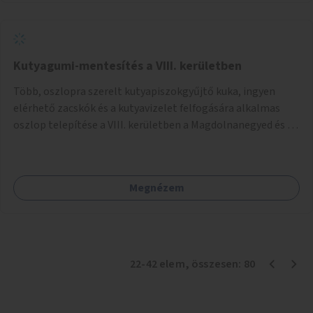
Kutyagumi-mentesítés a VIII. kerületben
Több, oszlopra szerelt kutyapiszokgyűjtő kuka, ingyen
elérhető zacskók és a kutyavizelet felfogására alkalmas
oszlop telepítése a VIII. kerületben a Magdolnanegyed és a
Palotanegyed néhány pontján, pilot jelleggel.
Megnézem
22
-
42
elem
, összesen:
80