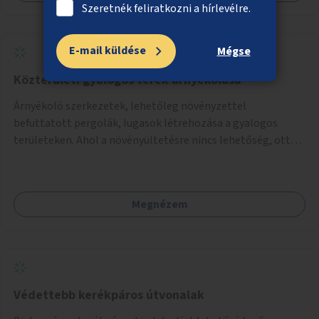
Szeretnék feliratkozni a hírlevélre.
E-mail küldése
Mégse
Közterületi gyalogos terek árnyékolása
Árnyékoló szerkezetek, lehetőleg növényzettel
befuttatott pergolák, lugasok létrehozása a gyalogos
területeken. Ahol a növényültetésre nincs lehetőség, ott
akár dézsából felfutó futónövényzet alkalmazása, legvégső
megoldásként napvitorlák felszerelése.
Megnézem
Védettebb kerékpáros útvonalak