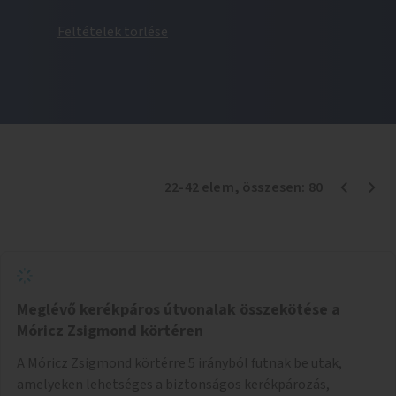
Feltételek törlése
22
-
42
elem
, összesen:
80
Meglévő kerékpáros útvonalak összekötése a
Móricz Zsigmond körtéren
A Móricz Zsigmond körtérre 5 irányból futnak be utak,
amelyeken lehetséges a biztonságos kerékpározás,