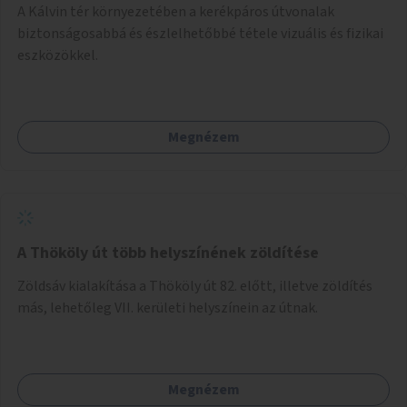
A Kálvin tér környezetében a kerékpáros útvonalak
biztonságosabbá és észlelhetőbbé tétele vizuális és fizikai
eszközökkel.
Megnézem
A Thököly út több helyszínének zöldítése
Zöldsáv kialakítása a Thököly út 82. előtt, illetve zöldítés
más, lehetőleg VII. kerületi helyszínein az útnak.
Megnézem