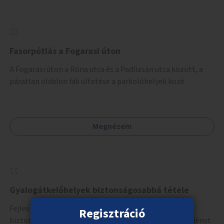
Fasorpótlás a Fogarasi úton
A Fogarasi úton a Róna utca és a Padlizsán utca között, a
páratlan oldalon fák ültetése a parkolóhelyek közé.
Megnézem
Gyalogátkelőhelyek biztonságosabbá tétele
Fejlesszük a gyalogátkelőhelyeket! Tegyük őket
Regisztráció
biztonságosabbá sötétben is, alkalmazzunk erősebb fényt