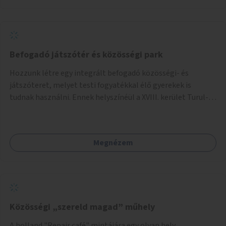
Befogadó játszótér és közösségi park
Hozzunk létre egy integrált befogadó közösségi- és
játszóteret, melyet testi fogyatékkal élő gyerekek is
tudnak használni. Ennek helyszínéül a XVIII. kerület Turul-
park területe lenne megfelelő, mely mind elérhetőségét,
mind infrastrukturális adottságait tekintve alkalmas egy új
játszótér kialakítására.
Megnézem
Közösségi „szereld magad” műhely
A holland "Repair café" mintájára egy olyan hely