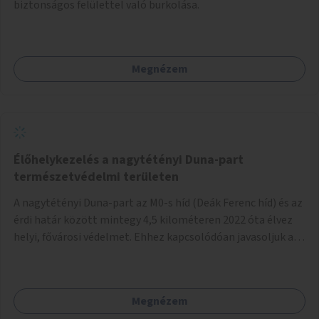
biztonságos felülettel való burkolása.
Megnézem
Élőhelykezelés a nagytétényi Duna-part
természetvédelmi területen
A nagytétényi Duna-part az M0-s híd (Deák Ferenc híd) és az
érdi határ között mintegy 4,5 kilométeren 2022 óta élvez
helyi, fővárosi védelmet. Ehhez kapcsolódóan javasoljuk a
terület élőhelykezelését, a tájidegen, invazív fajok
ritkítását, visszaszorítását.
Megnézem