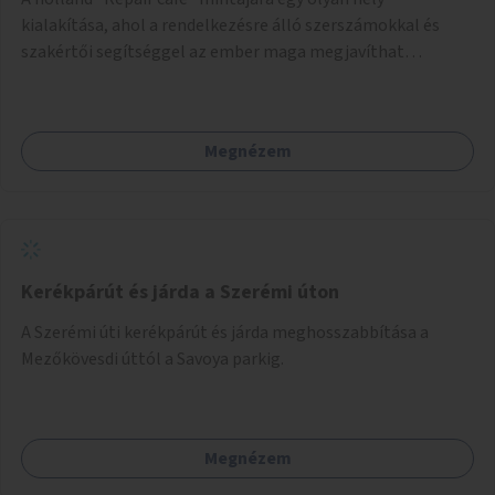
kialakítása, ahol a rendelkezésre álló szerszámokkal és
szakértői segítséggel az ember maga megjavíthat
elromlott tárgyakat. A műhely egyben találkozóhely is,
lehetőség arra, hogy a közösség tagjai is segítsenek
egymásnak, megosszák tudásukat.
Megnézem
Kerékpárút és járda a Szerémi úton
A Szerémi úti kerékpárút és járda meghosszabbítása a
Mezőkövesdi úttól a Savoya parkig.
Megnézem