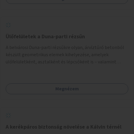
Ülőfelületek a Duna-parti rézsűn
A belvárosi Duna-parti rézsűkre olyan, árvíztűrő betonból
készült geometrikus elemek kihelyezése, amelyek
ülőfelületként, asztalként és lépcsőként is – valamint
néhány esetben extra funkcióval (kutyaitató, grill) –
használhatók. Civilek bevonása a fenntartásba.
Megnézem
A kerékpáros biztonság növelése a Kálvin térnél