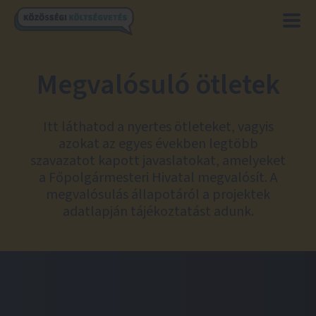
Megvalósuló ötletek
Itt láthatod a nyertes ötleteket, vagyis
azokat az egyes években legtöbb
szavazatot kapott javaslatokat, amelyeket
a Főpolgármesteri Hivatal megvalósít. A
megvalósulás állapotáról a projektek
adatlapján tájékoztatást adunk.