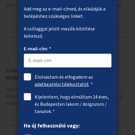
adó lámpákat, helyezzünk ki hangjelzést adó készülékeket
Add meg az e-mail-címed, és elküldjük a
és taktilis jelzéseket a vakok és gyengénlátók számára.
belépéshez szükséges linket.
A csillaggal jelölt mezők kitöltése
Megnézem
kötelező
E-mail-cím: *
Csomagmegőrző a Margitszigeten és a
Elolvastam és elfogadom az
Népligetben
adatkezelési tájékoztatót
. *
Egyedi szekrényekből álló, lehetőleg egy öltözővel is
kiegészített csomagmegőrző a Margitszigeten, illetve a
Kijelentem, hogy elmúltam 14 éves,
Népligetben.
és Budapesten lakom / dolgozom /
tanulok. *
Ha új felhasználó vagy:
Megnézem