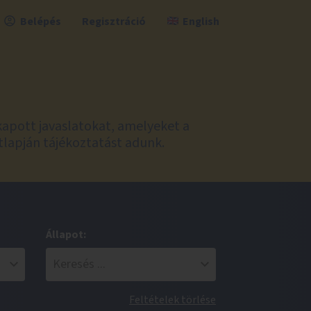
Belépés
Regisztráció
English
kapott javaslatokat, amelyeket a
tlapján tájékoztatást adunk.
Állapot:
Feltételek törlése