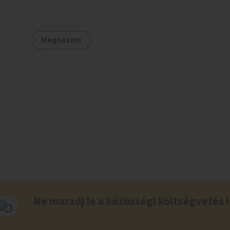
asztalként és lépcsőként is – valamint néhány
esetben extra funkcióval (kutyaitató, grill) –
használhatók. Civilek bevonása a fenntartásba.
Megnézem
Ne maradj le a közösségi költségvetés l