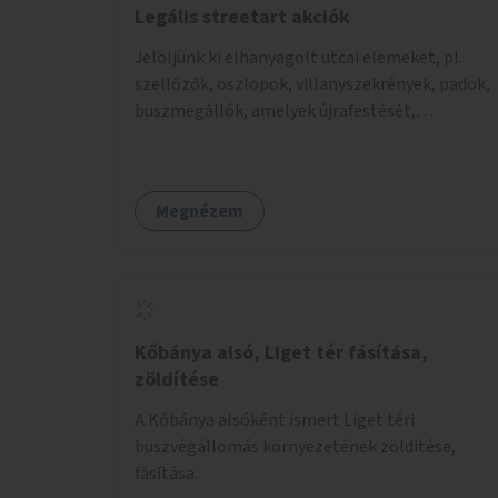
Legális streetart akciók
Jelöljünk ki elhanyagolt utcai elemeket, pl.
szellőzők, oszlopok, villanyszekrények, padok,
buszmegállók, amelyek újrafestését,
dekorálását civilekre bíznánk. Támogassuk a
közösségi alapon való megújulást a szükséges
eszközökkel.
Megnézem
Kőbánya alsó, Liget tér fásítása,
zöldítése
A Kőbánya alsóként ismert Liget téri
buszvégállomás környezetének zöldítése,
fásítása.