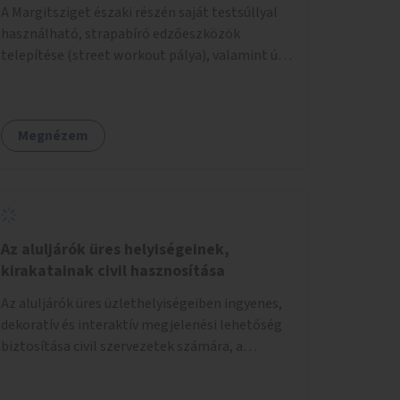
A Margitsziget északi részén saját testsúllyal
használható, strapabíró edzőeszközök
telepítése (street workout pálya), valamint új
kültéri pingpongasztalok kihelyezése. A
meglévő fitneszterület jelenleg alig felszerelt,
így kihasználatlan. A pingpongasztalok
Megnézem
telepítésével egy népszerű, ingyenes
sportolási lehetőség válna elérhetővé a sziget
északi felén, ahol jelenleg egyetlen asztal sem
található.
Az aluljárók üres helyiségeinek,
kirakatainak civil hasznosítása
Az aluljárók üres üzlethelyiségeiben ingyenes,
dekoratív és interaktív megjelenési lehetőség
biztosítása civil szervezetek számára, a
társadalmi felelősségvállalás jegyében. A cél,
hogy közérdekű, segítő tevékenységeket