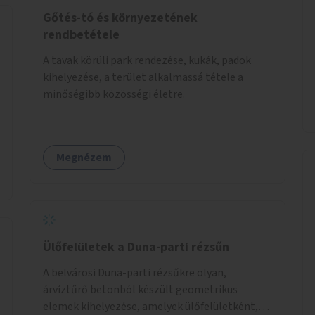
Gőtés-tó és környezetének
rendbetétele
A tavak körüli park rendezése, kukák, padok
kihelyezése, a terület alkalmassá tétele a
minőségibb közösségi életre.
Megnézem
Ülőfelületek a Duna-parti rézsűn
A belvárosi Duna-parti rézsűkre olyan,
árvíztűrő betonból készült geometrikus
elemek kihelyezése, amelyek ülőfelületként,