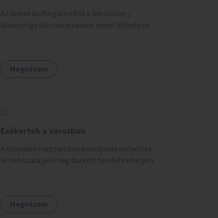
Az ürömi körforgalomtól a Bécsi úton /
Aranyvölgy úton kerékpáros nyom felfestése.
Megnézem
Esőkertek a városban
A csapadék megtartására alkalmas esőkertek
létrehozása jelenleg burkolt területek helyén.
Megnézem