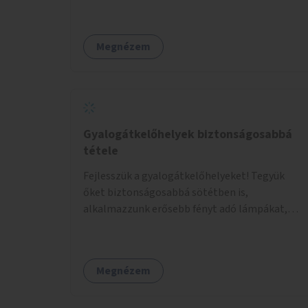
Megnézem
Gyalogátkelőhelyek biztonságosabbá
tétele
Fejlesszük a gyalogátkelőhelyeket! Tegyük
őket biztonságosabbá sötétben is,
alkalmazzunk erősebb fényt adó lámpákat,
helyezzünk ki hangjelzést adó készülékeket és
taktilis jelzéseket a vakok és gyengénlátók
számára.
Megnézem