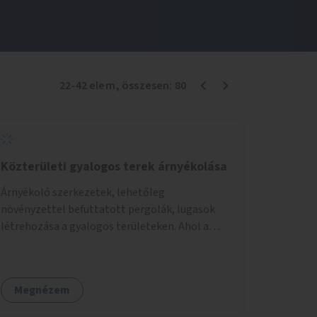
22
-
42
elem
, összesen:
80
Közterületi gyalogos terek árnyékolása
Árnyékoló szerkezetek, lehetőleg
növényzettel befuttatott pergolák, lugasok
létrehozása a gyalogos területeken. Ahol a
növényültetésre nincs lehetőség, ott akár
dézsából felfutó futónövényzet alkalmazása,
legvégső megoldásként napvitorlák
Megnézem
felszerelése.