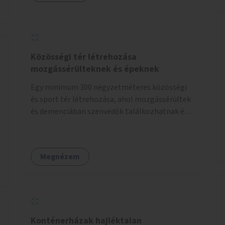
Közösségi tér létrehozása
mozgássérülteknek és épeknek
Egy minimum 300 négyzetméteres közösségi
és sport tér létrehozása, ahol mozgássérültek
és demenciában szenvedők találkozhatnak és
sportolhatnak együtt épekkel. Elsősorban egy
pétanque pálya létrehozása lenne célszerű,
amit a legtöbb mozgásában korlátozott
Megnézem
ember is tud játszani, fontos, hogy a téren
legyenek formájukban, hangulatukban
elkülönülő pontok, mezítlábas ösvények, az
egész legyen zöld és üdítő hangulatú.
Konténerházak hajléktalan