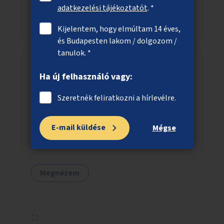
adatkezelési tájékoztatót
. *
Megnézem
Kijelentem, hogy elmúltam 14 éves,
és Budapesten lakom / dolgozom /
tanulok. *
Ha új felhasználó vagy:
Zöldfalak a belvárosban
Szeretnék feliratkozni a hírlevélre.
Elsősorban közterülettel határos tűzfalak,
egyéb homlokzatok takarása tartószerkezetre
E-mail küldése
futtatott futónövényekkel, esetleg ezekhez
Mégse
kapcsolódóan lugasok kialakítása. Ezzel olyan
belvárosi helyszíneken növelhető a
zöldfelületek mennyisége, ahol helyhiány
Megnézem
miatt másra nincs lehetőség.