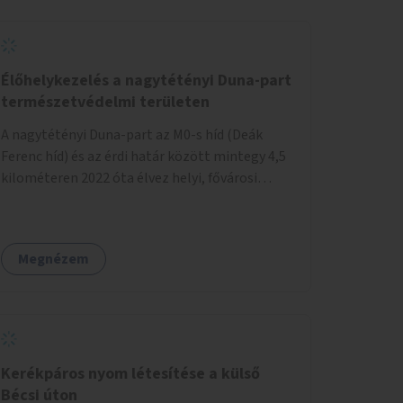
Élőhelykezelés a nagytétényi Duna-part
természetvédelmi területen
A nagytétényi Duna-part az M0-s híd (Deák
Ferenc híd) és az érdi határ között mintegy 4,5
kilométeren 2022 óta élvez helyi, fővárosi
védelmet. Ehhez kapcsolódóan javasoljuk a
terület élőhelykezelését, a tájidegen, invazív
fajok ritkítását, visszaszorítását.
Megnézem
Kerékpáros nyom létesítése a külső
Bécsi úton