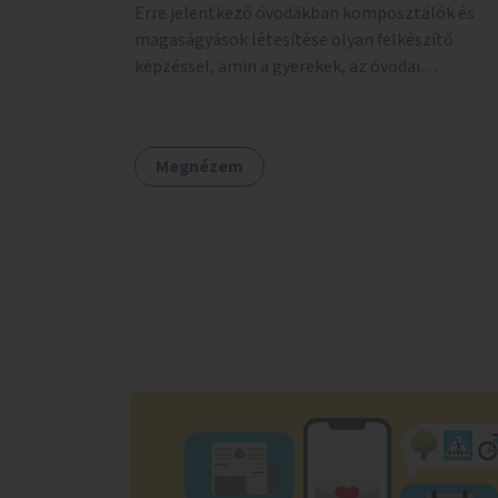
Erre jelentkező óvodákban komposztálók és
magaságyások létesítése olyan felkészítő
képzéssel, amin a gyerekek, az óvodai
pedagógusok és a szülők is részt vehetnek.
Megnézem