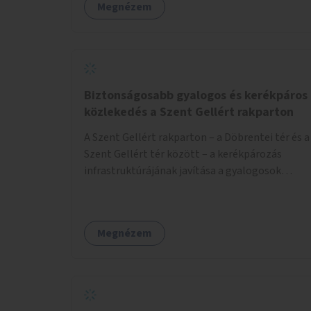
Megnézem
Biztonságosabb gyalogos és kerékpáros
közlekedés a Szent Gellért rakparton
A Szent Gellért rakparton – a Döbrentei tér és a
Szent Gellért tér között – a kerékpározás
infrastruktúrájának javítása a gyalogosok
érdekében is.
Megnézem