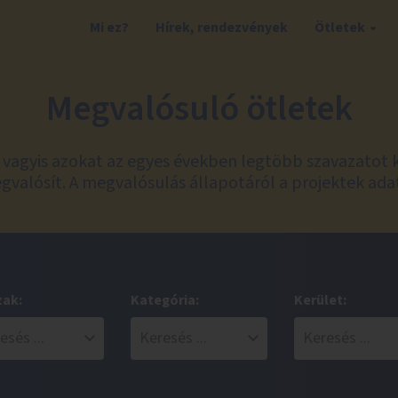
Mi ez?
Hírek, rendezvények
Ötletek
Megvalósuló ötletek
t, vagyis azokat az egyes években legtöbb szavazatot 
valósít. A megvalósulás állapotáról a projektek ada
zak:
Kategória:
Kerület: