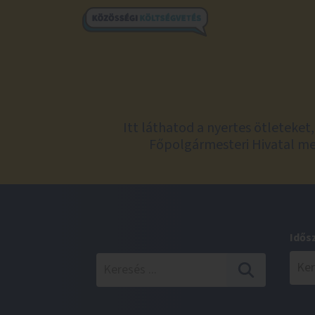
Itt láthatod a nyertes ötleteke
Főpolgármesteri Hivatal meg
Idős