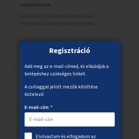
családoknak
Hajléktalan családok lakhatásának
megoldására mobil házak telepítése.
Regisztráció
Megnézem
Add meg az e-mail-címed, és elküldjük a
belépéshez szükséges linket.
A csillaggal jelölt mezők kitöltése
Közösségi grillezőhelyek parkokban,
kötelező
közterületeken
E-mail-cím: *
Közösségi grillezőhelyek kialakítása olyan
parkokban, közterületeken, ahol nem zavar
másokat, nem okoz tűzveszélyt.
Elolvastam és elfogadom az