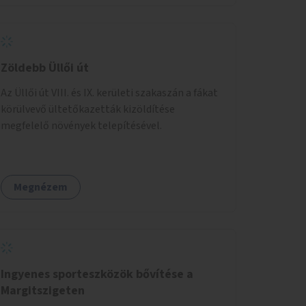
Zöldebb Üllői út
Az Üllői út VIII. és IX. kerületi szakaszán a fákat
körülvevő ültetőkazetták kizöldítése
megfelelő növények telepítésével.
Megnézem
Ingyenes sporteszközök bővítése a
Margitszigeten