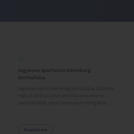
Ingyenes sportolási lehetőség
biztosítása
Ingyenes sportlehetőség biztosítása. Előzetes
regisztrációval lehet jelentkezni ezekre a
sportoktatók, sport szakirányos hallgatók,
önkéntesek által tartott programokra.
Megnézem