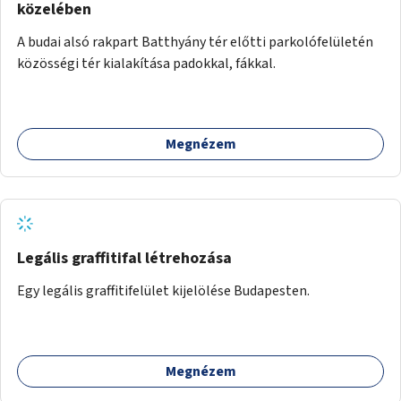
közelében
A budai alsó rakpart Batthyány tér előtti parkolófelületén
közösségi tér kialakítása padokkal, fákkal.
Megnézem
Legális graffitifal létrehozása
Egy legális graffitifelület kijelölése Budapesten.
Megnézem