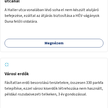
utcánál
A Haller utca vonalában lévő soha el nem készült aluljáró
befejezése, ezáltal az átjárás biztosítása a HÉV-vágányok
Duna felőli oldalára.
Megnézem
Városi erdők
Fásítatlan erdő besorolású területekre, összesen 330 parkfa
telepítése, ezzel városi kiserdők létrehozása nem használt,
például rozsdaövezeti telkeken, 3 év gondozással.