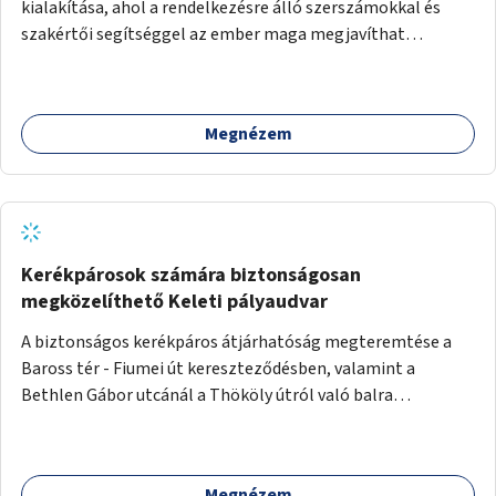
kialakítása, ahol a rendelkezésre álló szerszámokkal és
szakértői segítséggel az ember maga megjavíthat
elromlott tárgyakat. A műhely egyben találkozóhely is,
lehetőség arra, hogy a közösség tagjai is segítsenek
egymásnak, megosszák tudásukat.
Megnézem
Kerékpárosok számára biztonságosan
megközelíthető Keleti pályaudvar
A biztonságos kerékpáros átjárhatóság megteremtése a
Baross tér - Fiumei út kereszteződésben, valamint a
Bethlen Gábor utcánál a Thököly útról való balra
kanyarodás biztosítása a Festetics György utca irányába.
Megnézem