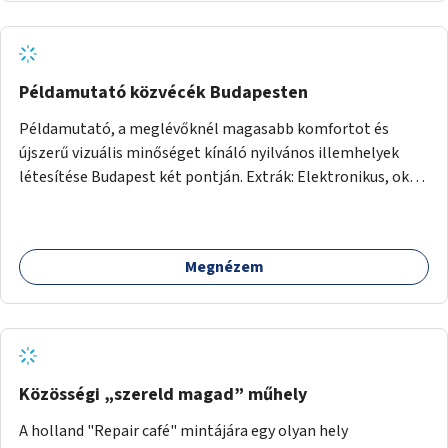
Példamutató közvécék Budapesten
Példamutató, a meglévőknél magasabb komfortot és
újszerű vizuális minőséget kínáló nyilvános illemhelyek
létesítése Budapest két pontján. Extrák: Elektronikus, okos
fizetési lehetőség vagy ingyenesség; újszerű fenntartási
konstrukció kidolgozása; egyéb kapcsolt szolgáltatások
(pl. ivókút, telefontöltés).
Megnézem
Közösségi „szereld magad” műhely
A holland "Repair café" mintájára egy olyan hely