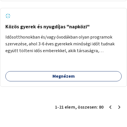
Közös gyerek és nyugdíjas "napközi"
Idősotthonokban és/vagy óvodákban olyan programok
szervezése, ahol 3-6 éves gyerekek minőségi időt tudnak
együtt tölteni idős emberekkel, akik társaságra,
beszélgetésre vágynak.
Megnézem
1
-
21
elem
, összesen:
80