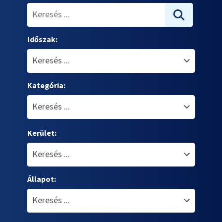
Időszak:
Kategória:
Kerület:
Állapot: