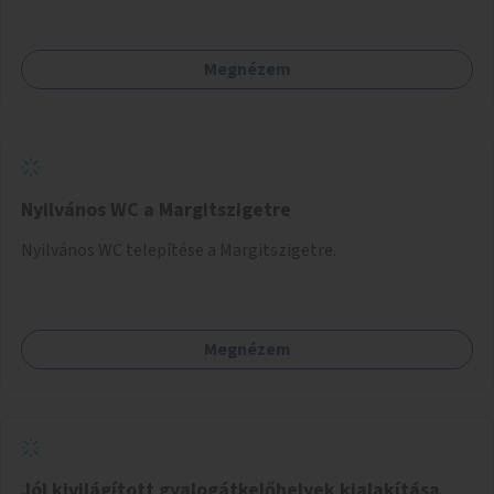
Megnézem
Nyilvános WC a Margitszigetre
Nyilvános WC telepítése a Margitszigetre.
Megnézem
Jól kivilágított gyalogátkelőhelyek kialakítása