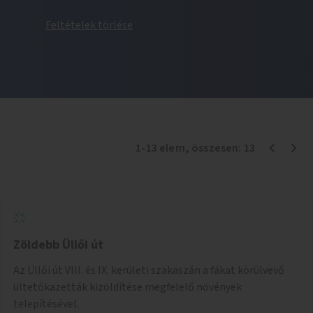
Feltételek törlése
1
-
13
elem
, összesen:
13
Zöldebb Üllői út
Az Üllői út VIII. és IX. kerületi szakaszán a fákat körülvevő
ültetőkazetták kizöldítése megfelelő növények
telepítésével.