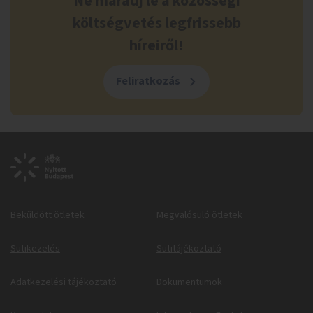
Ne maradj le a közösségi
költségvetés legfrissebb
híreiről!
Feliratkozás
Beküldött ötletek
Megvalósuló ötletek
Sütikezelés
Sütitájékoztató
Adatkezelési tájékoztató
Dokumentumok