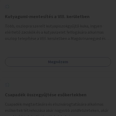
Kutyagumi-mentesítés a VIII. kerületben
Több, oszlopra szerelt kutyapiszokgyűjtő kuka, ingyen
elérhető zacskók és a kutyavizelet felfogására alkalmas
oszlop telepítése a VIII. kerületben a Magdolnanegyed és a
Palotanegyed néhány pontján, pilot jelleggel.
Megnézem
Csapadék összegyűjtése esőkertekben
Csapadék megtartására és elszivárogtatására alkalmas
esőkertek létrehozása akár nagyobb zöldfelületeken, akár