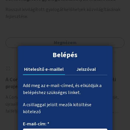
Rosszul kivilágított gyalogátkelőhelyek közvilágításának
fejlesztése.
Megnézem
Belépés
Hitelesítő e-maillel
Jelszóval
A Corvin-negyed aluljáró megújítása művészeti
Add meg az e-mail-címed, és elküldjük a
projektként
belépéshez szükséges linket.
A Corvin-negyed aluljáró vizuális összképének rendezése,
újraalkotása a kortárs design keretében, például a
A csillaggal jelölt mezők kitöltése
falfelületek festésével vagy kiállítóterek létesítésével,
kötelező
amelyekben kortárs designerek, művészek, tervezők
E-mail-cím: *
alkotásai, termékei jelenhetnének meg alkalmat adva a