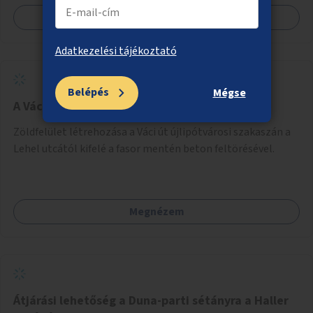
bemutatkozásra, szélesebb körben való ismertségre.
Megnézem
Adatkezelési tájékoztató
Belépés
Mégse
A Váci út zöldítése
Zöldfelület létrehozása a Váci út újlipótvárosi szakaszán a
Lehel utcától kifelé a fasor mentén beton feltörésével.
Megnézem
Átjárási lehetőség a Duna-parti sétányra a Haller