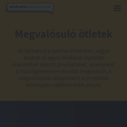
Megvalósuló ötletek
Itt láthatod a nyertes ötleteket, vagyis
azokat az egyes években legtöbb
szavazatot kapott javaslatokat, amelyeket
a Főpolgármesteri Hivatal megvalósít. A
megvalósulás állapotáról a projektek
adatlapján tájékoztatást adunk.