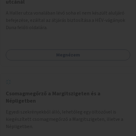
utcánál
A Haller utca vonalában lévő soha el nem készült aluljáró
befejezése, ezáltal az átjárás biztosítása a HÉV-vágányok
Duna felőli oldalára.
Megnézem
Csomagmegőrző a Margitszigeten és a
Népligetben
Egyedi szekrényekből álló, lehetőleg egy öltözővel is
kiegészített csomagmegőrző a Margitszigeten, illetve a
Népligetben.