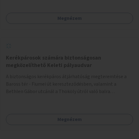
Megnézem
Kerékpárosok számára biztonságosan
megközelíthető Keleti pályaudvar
A biztonságos kerékpáros átjárhatóság megteremtése a
Baross tér - Fiumei út kereszteződésben, valamint a
Bethlen Gábor utcánál a Thököly útról való balra
kanyarodás biztosítása a Festetics György utca irányába.
Megnézem