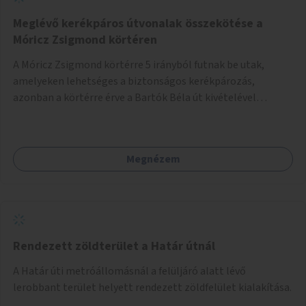
Meglévő kerékpáros útvonalak összekötése a
Móricz Zsigmond körtéren
A Móricz Zsigmond körtérre 5 irányból futnak be utak,
amelyeken lehetséges a biztonságos kerékpározás,
azonban a körtérre érve a Bartók Béla út kivételével
mindegyik kerékpáros útvonal megszakad. Alakítsuk ki a
kerékpáros útvonalak összekötését!
Megnézem
Rendezett zöldterület a Határ útnál
A Határ úti metróállomásnál a felüljáró alatt lévő
lerobbant terület helyett rendezett zöldfelület kialakítása.