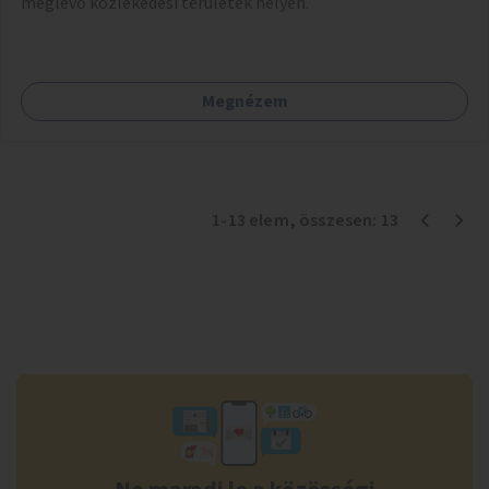
meglévő közlekedési területek helyén.
Megnézem
1
-
13
elem
, összesen:
13