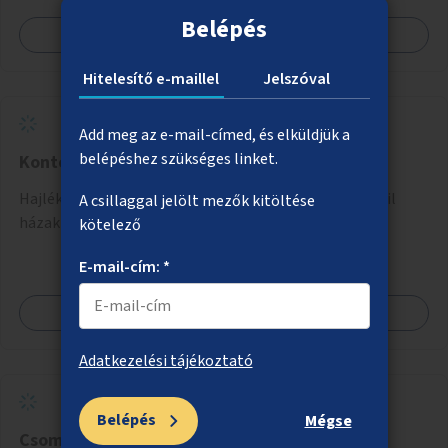
Belépés
Megnézem
Hitelesítő e-maillel
Jelszóval
Add meg az e-mail-címed, és elküldjük a
belépéshez szükséges linket.
Konténerházak hajléktalan családoknak
Hajléktalan családok lakhatásának megoldására mobil
A csillaggal jelölt mezők kitöltése
házak telepítése.
kötelező
E-mail-cím: *
Megnézem
Adatkezelési tájékoztató
Belépés
Mégse
Csomagmegőrző a Margitszigeten és a