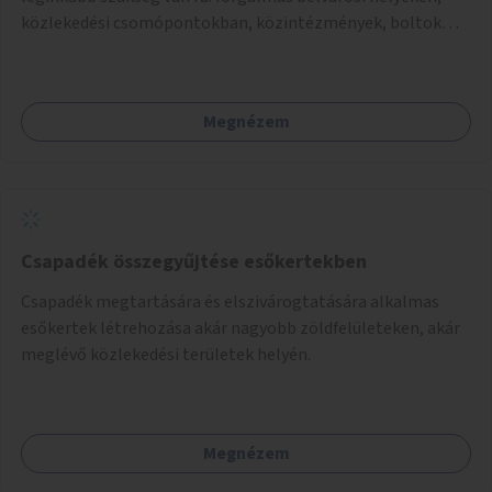
közlekedési csomópontokban, közintézmények, boltok
előtt.
Megnézem
Csapadék összegyűjtése esőkertekben
Csapadék megtartására és elszivárogtatására alkalmas
esőkertek létrehozása akár nagyobb zöldfelületeken, akár
meglévő közlekedési területek helyén.
Megnézem