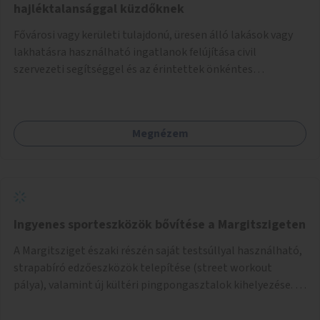
hajléktalansággal küzdőknek
Fővárosi vagy kerületi tulajdonú, üresen álló lakások vagy
lakhatásra használható ingatlanok felújítása civil
szervezeti segítséggel és az érintettek önkéntes
munkájával, majd a kialakított lakások, lakóegységek
bérbeadása rászorulók számára.
Megnézem
Ingyenes sporteszközök bővítése a Margitszigeten
A Margitsziget északi részén saját testsúllyal használható,
strapabíró edzőeszközök telepítése (street workout
pálya), valamint új kültéri pingpongasztalok kihelyezése. A
meglévő fitneszterület jelenleg alig felszerelt, így
kihasználatlan. A pingpongasztalok telepítésével egy