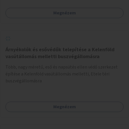
konstrukció kidolgozása; egyéb kapcsolt szolgáltatások
(pl. ivókút, telefontöltés).
Megnézem
Árnyékolók és esővédők telepítése a Kelenföld
vasútállomás melletti buszvégállomásra
Több, nagy méretű, eső és napsütés ellen védő szerkezet
építése a Kelenföld vasútállomás melletti, Etele téri
buszvégállomásra
Megnézem