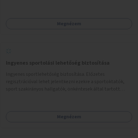
Támogassuk a közösségi alapon való megújulást a
szükséges eszközökkel.
Megnézem
Ingyenes sportolási lehetőség biztosítása
Ingyenes sportlehetőség biztosítása. Előzetes
regisztrációval lehet jelentkezni ezekre a sportoktatók,
sport szakirányos hallgatók, önkéntesek által tartott
programokra.
Megnézem