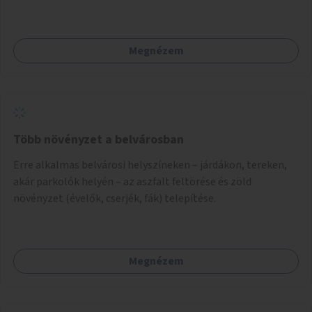
Megnézem
Több növényzet a belvárosban
Erre alkalmas belvárosi helyszíneken – járdákon, tereken,
akár parkolók helyén – az aszfalt feltörése és zöld
növényzet (évelők, cserjék, fák) telepítése.
Megnézem