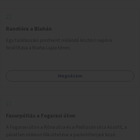
Randióra a Blahán
Egy találkozási pontként működő köztéri napóra
felállítása a Blaha Lujza téren.
Megnézem
Fasorpótlás a Fogarasi úton
A Fogarasi úton a Róna utca és a Padlizsán utca között, a
páratlan oldalon fák ültetése a parkolóhelyek közé.