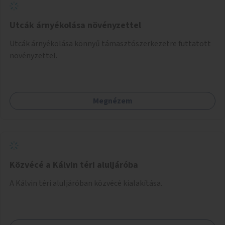
Utcák árnyékolása növényzettel
Utcák árnyékolása könnyű támasztószerkezetre futtatott
növényzettel.
Megnézem
Közvécé a Kálvin téri aluljáróba
A Kálvin téri aluljáróban közvécé kialakítása.