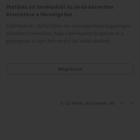
Stefánia úti kerékpárút és járda közvetlen
átvezetése a Városligetbe
A Stefánia út – Ajtósi Dürer sor csomópontban új gyalogos-
átkelőhely létesítése, hogy a kerékpáros forgalom és a
gyalogosok a Liget felé vezető bal oldali járdáról
közvetlenül átkelhessenek a Városligetbe.
Megnézem
1
-
21
elem
, összesen:
80