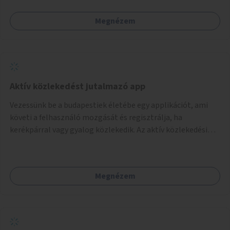
népszerű, ingyenes sportolási lehetőség válna elérhetővé a
Megnézem
sziget északi felén, ahol jelenleg egyetlen asztal sem
található.
Aktív közlekedést jutalmazó app
Vezessünk be a budapestiek életébe egy applikációt, ami
követi a felhasználó mozgását és regisztrálja, ha
kerékpárral vagy gyalog közlekedik. Az aktív közlekedési
formákat virtuálisan jutalmazza, amit az együttműködő
üzleti partnereknél kedvezményekre, ajándékokra válthat a
felhasználó.
Megnézem