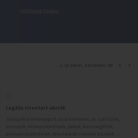
Feltételek törlése
1
-
21
elem
, összesen:
80
Legális streetart akciók
Jelöljünk ki elhanyagolt utcai elemeket, pl. szellőzők,
oszlopok, villanyszekrények, padok, buszmegállók,
amelyek újrafestését, dekorálását civilekre bíznánk.