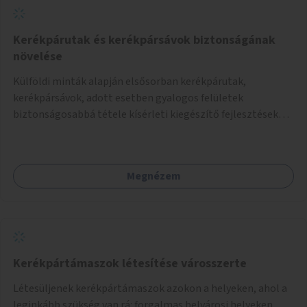
Kerékpárutak és kerékpársávok biztonságának
növelése
Külföldi minták alapján elsősorban kerékpárutak,
kerékpársávok, adott esetben gyalogos felületek
biztonságosabbá tétele kísérleti kiegészítő fejlesztésekkel
(terelők, műanyag elválasztó elemek, több és jobban
látható felfestés stb.)
Megnézem
Kerékpártámaszok létesítése városszerte
Létesüljenek kerékpártámaszok azokon a helyeken, ahol a
leginkább szükség van rá: forgalmas belvárosi helyeken,