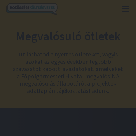
Megvalósuló ötletek
Itt láthatod a nyertes ötleteket, vagyis
azokat az egyes években legtöbb
szavazatot kapott javaslatokat, amelyeket
a Főpolgármesteri Hivatal megvalósít. A
megvalósulás állapotáról a projektek
adatlapján tájékoztatást adunk.