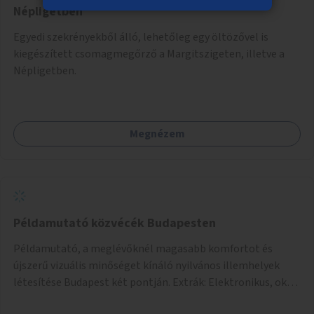
Népligetben
Egyedi szekrényekből álló, lehetőleg egy öltözővel is
kiegészített csomagmegőrző a Margitszigeten, illetve a
Népligetben.
Megnézem
Példamutató közvécék Budapesten
Példamutató, a meglévőknél magasabb komfortot és
újszerű vizuális minőséget kínáló nyilvános illemhelyek
létesítése Budapest két pontján. Extrák: Elektronikus, okos
fizetési lehetőség vagy ingyenesség; újszerű fenntartási