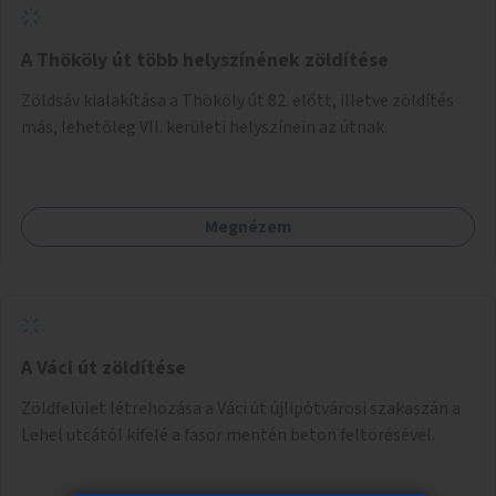
A Thököly út több helyszínének zöldítése
Zöldsáv kialakítása a Thököly út 82. előtt, illetve zöldítés
más, lehetőleg VII. kerületi helyszínein az útnak.
Megnézem
A Váci út zöldítése
Zöldfelület létrehozása a Váci út újlipótvárosi szakaszán a
Lehel utcától kifelé a fasor mentén beton feltörésével.