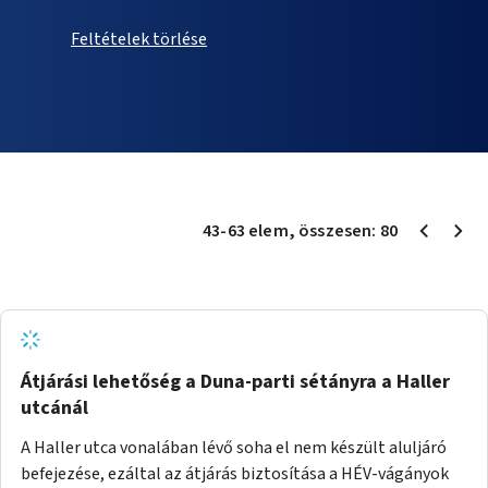
Feltételek törlése
43
-
63
elem
, összesen:
80
Átjárási lehetőség a Duna-parti sétányra a Haller
utcánál
A Haller utca vonalában lévő soha el nem készült aluljáró
befejezése, ezáltal az átjárás biztosítása a HÉV-vágányok