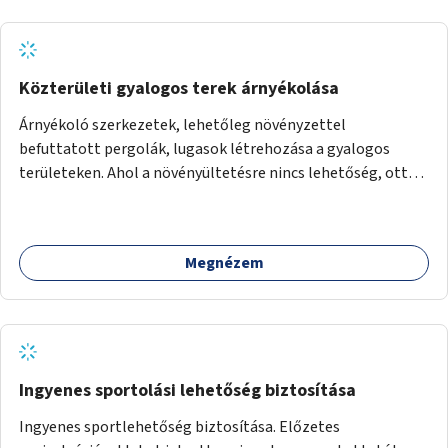
Közterületi gyalogos terek árnyékolása
Árnyékoló szerkezetek, lehetőleg növényzettel
befuttatott pergolák, lugasok létrehozása a gyalogos
területeken. Ahol a növényültetésre nincs lehetőség, ott
akár dézsából felfutó futónövényzet alkalmazása, legvégső
megoldásként napvitorlák felszerelése.
Megnézem
Ingyenes sportolási lehetőség biztosítása
Ingyenes sportlehetőség biztosítása. Előzetes