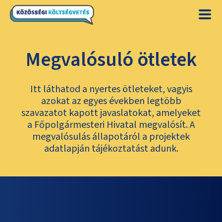
Megvalósuló ötletek
Itt láthatod a nyertes ötleteket, vagyis
azokat az egyes években legtöbb
szavazatot kapott javaslatokat, amelyeket
a Főpolgármesteri Hivatal megvalósít. A
megvalósulás állapotáról a projektek
adatlapján tájékoztatást adunk.