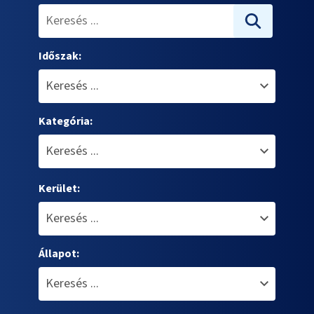
Időszak:
Kategória:
Kerület:
Állapot: