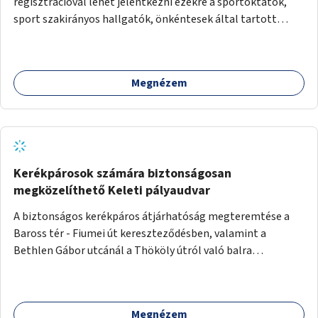
regisztrációval lehet jelentkezni ezekre a sportoktatók,
sport szakirányos hallgatók, önkéntesek által tartott
programokra.
Megnézem
Kerékpárosok számára biztonságosan
megközelíthető Keleti pályaudvar
A biztonságos kerékpáros átjárhatóság megteremtése a
Baross tér - Fiumei út kereszteződésben, valamint a
Bethlen Gábor utcánál a Thököly útról való balra
kanyarodás biztosítása a Festetics György utca irányába.
Megnézem