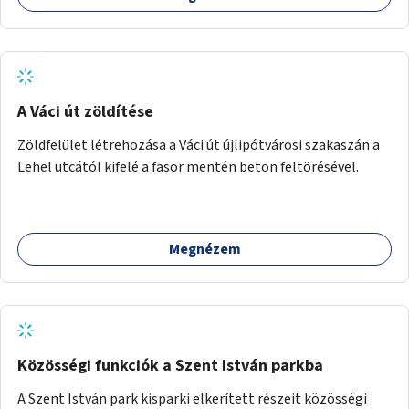
A Váci út zöldítése
Zöldfelület létrehozása a Váci út újlipótvárosi szakaszán a
Lehel utcától kifelé a fasor mentén beton feltörésével.
Megnézem
Közösségi funkciók a Szent István parkba
A Szent István park kisparki elkerített részeit közösségi