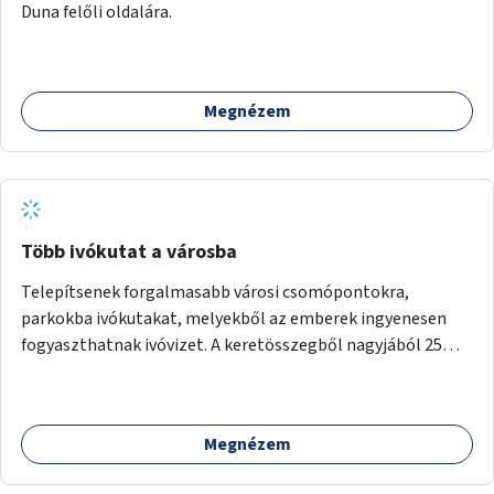
Duna felőli oldalára.
Megnézem
Több ivókutat a városba
Telepítsenek forgalmasabb városi csomópontokra,
parkokba ivókutakat, melyekből az emberek ingyenesen
fogyaszthatnak ivóvizet. A keretösszegből nagyjából 25
ivókút telepítése lehetséges.
Megnézem