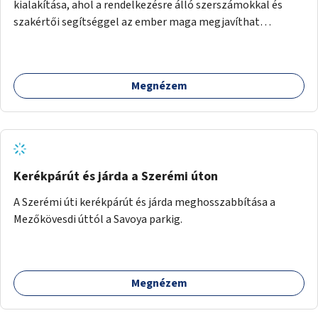
kialakítása, ahol a rendelkezésre álló szerszámokkal és
szakértői segítséggel az ember maga megjavíthat
elromlott tárgyakat. A műhely egyben találkozóhely is,
lehetőség arra, hogy a közösség tagjai is segítsenek
egymásnak, megosszák tudásukat.
Megnézem
Kerékpárút és járda a Szerémi úton
A Szerémi úti kerékpárút és járda meghosszabbítása a
Mezőkövesdi úttól a Savoya parkig.
Megnézem