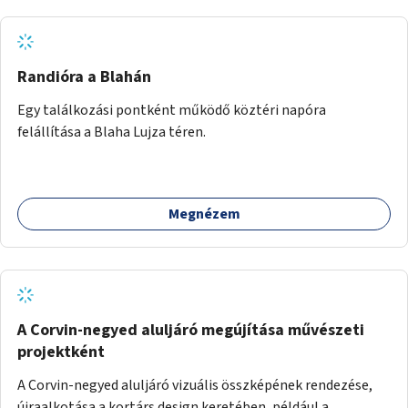
Randióra a Blahán
Egy találkozási pontként működő köztéri napóra
felállítása a Blaha Lujza téren.
Megnézem
A Corvin-negyed aluljáró megújítása művészeti
projektként
A Corvin-negyed aluljáró vizuális összképének rendezése,
újraalkotása a kortárs design keretében, például a