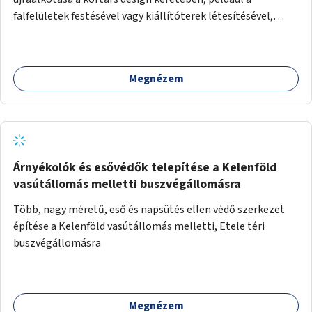
falfelületek festésével vagy kiállítóterek létesítésével,
amelyekben kortárs designerek, művészek, tervezők
alkotásai, termékei jelenhetnének meg alkalmat adva a
bemutatkozásra, szélesebb körben való ismertségre.
Megnézem
Árnyékolók és esővédők telepítése a Kelenföld
vasútállomás melletti buszvégállomásra
Több, nagy méretű, eső és napsütés ellen védő szerkezet
építése a Kelenföld vasútállomás melletti, Etele téri
buszvégállomásra
Megnézem