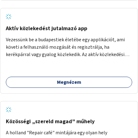
Aktív közlekedést jutalmazó app
Vezessünk be a budapestiek életébe egy applikációt, ami
követi a felhasználó mozgását és regisztrálja, ha
kerékpárral vagy gyalog közlekedik. Az aktív közlekedési
formákat virtuálisan jutalmazza, amit az együttműködő
üzleti partnereknél kedvezményekre, ajándékokra válthat a
felhasználó.
Megnézem
Közösségi „szereld magad” műhely
A holland "Repair café" mintájára egy olyan hely