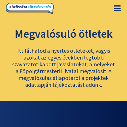
Megvalósuló ötletek
Itt láthatod a nyertes ötleteket, vagyis
azokat az egyes években legtöbb
szavazatot kapott javaslatokat, amelyeket
a Főpolgármesteri Hivatal megvalósít. A
megvalósulás állapotáról a projektek
adatlapján tájékoztatást adunk.