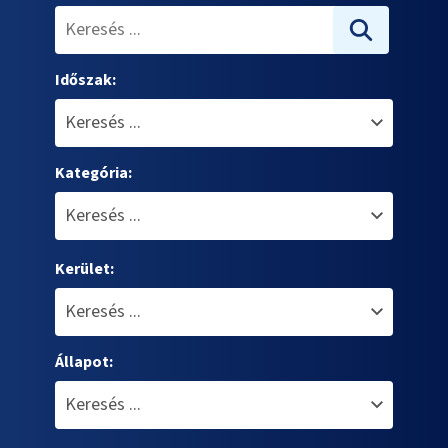
Időszak:
Kategória:
Kerület:
Állapot: