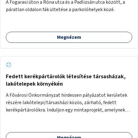
A Fogarasi úton a Róna utca és a Padlizsán utca között, a
páratlan oldalon fák ültetése a parkolóhelyek közé.
Megnézem
Fedett kerékpártárolók létesítése társasházak,
lakótelepek környékén
A Fővárosi Önkormányzat hirdessen pályázatot kerületek
részére lakótelepi/társasházi közös, zárható, fedett
kerékpártárolókra. Induljon egy mintaprojekt, amelynek
alapján fel lehet mérni, milyen feladatokkal jár a kerület
számára az üzemeltetés.
Megnézem