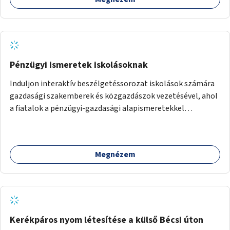
Pénzügyi ismeretek iskolásoknak
Induljon interaktív beszélgetéssorozat iskolások számára
gazdasági szakemberek és közgazdászok vezetésével, ahol
a fiatalok a pénzügyi-gazdasági alapismeretekkel
kapcsolatban tájékozódhatnak. A program többalkalmas
lenne, heti rendszerességgel tartanák iskolai csoportok
számára, önkormányzati intézményben vagy külső
Megnézem
helyszínen iskolai együttműködéssel. A szervezést az
Önkormányzat koordinálná, a tematikát a szakemberek
alakítanák ki, külön figyelmet fordítva a hátrányos helyzetű
gyerekek bevonására is. A program pilot jelleggel indulna,
több korosztály számára.
Kerékpáros nyom létesítése a külső Bécsi úton