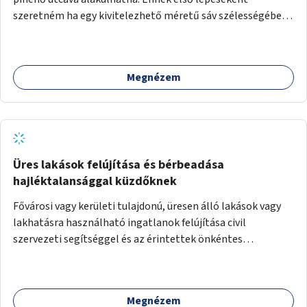
szeretném ha egy kivitelezhető méretű sáv szélességében
a beton helyén ládás, vagy a földbe ültetett növényzet
lenne, praktikusan a járda és az autós sáv találkozásánál, a
platán fák között. A lakók, boltok és vendéglátó helyek
Megnézem
együttműködését kérnénk abban, hogy ez a zöld sáv ne
pusztuljon ki, és megtartsa azt a jó hangulatot, amiből már
könnyebb lesz elképzelni a következő lépést egészen
addig, amíg komolyabb forgalomcsillapítások és zöldítések
nem létesülnek a Mester utcában.
Üres lakások felújítása és bérbeadása
hajléktalansággal küzdőknek
Fővárosi vagy kerületi tulajdonú, üresen álló lakások vagy
lakhatásra használható ingatlanok felújítása civil
szervezeti segítséggel és az érintettek önkéntes
munkájával, majd a kialakított lakások, lakóegységek
bérbeadása rászorulók számára.
Megnézem