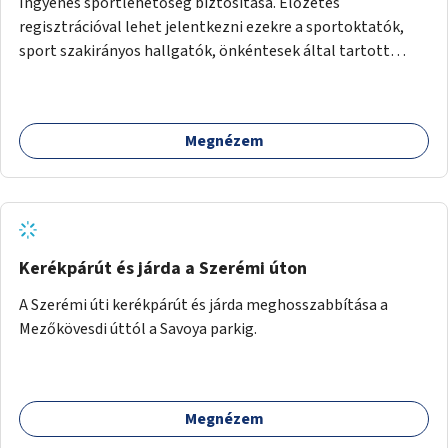
Ingyenes sportlehetőség biztosítása. Előzetes
regisztrációval lehet jelentkezni ezekre a sportoktatók,
sport szakirányos hallgatók, önkéntesek által tartott
programokra.
Megnézem
Kerékpárút és járda a Szerémi úton
A Szerémi úti kerékpárút és járda meghosszabbítása a
Mezőkövesdi úttól a Savoya parkig.
Megnézem