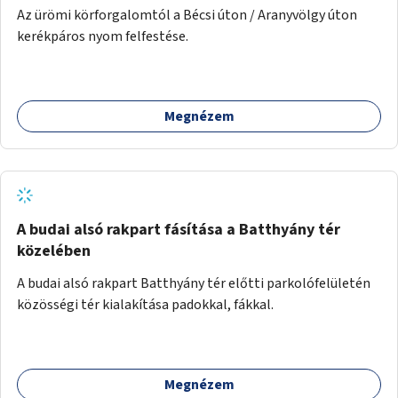
Az ürömi körforgalomtól a Bécsi úton / Aranyvölgy úton
kerékpáros nyom felfestése.
Megnézem
A budai alsó rakpart fásítása a Batthyány tér
közelében
A budai alsó rakpart Batthyány tér előtti parkolófelületén
közösségi tér kialakítása padokkal, fákkal.
Megnézem