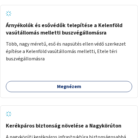
Árnyékolók és esővédők telepítése a Kelenföld
vasútállomás melletti buszvégállomásra
Több, nagy méretű, eső és napsütés ellen védő szerkezet
építése a Kelenföld vasútállomás melletti, Etele téri
buszvégállomásra
Megnézem
Kerékpáros biztonság növelése a Nagykörúton
A nagykörúti kerékpáros infrastruktúra biztonságosabbá