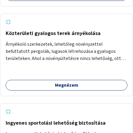
Közterületi gyalogos terek árnyékolása
Árnyékoló szerkezetek, lehetőleg növényzettel
befuttatott pergolák, lugasok létrehozása a gyalogos
területeken. Ahol a növényültetésre nincs lehetőség, ott
akár dézsából felfutó futónövényzet alkalmazása, legvégső
megoldásként napvitorlák felszerelése.
Megnézem
Ingyenes sportolási lehetőség biztosítása