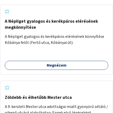
A Népliget gyalogos és kerékpáros elérésének
megkönnyítése
A Népliget gyalogos és kerékpáros elérésének könnyítése
Kőbánya felől (Fertő utca, Kőbányai út).
Megnézem
Zöldebb és élhetőbb Mester utca
A 9. kerületi Mester utca adottságai miatt gyönyörű sétáló /
pihenő utcává alakulhatna. Ennek első lépéseként