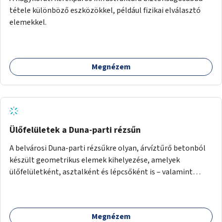
tétele különböző eszközökkel, például fizikai elválasztó
elemekkel.
Megnézem
Ülőfelületek a Duna-parti rézsűn
A belvárosi Duna-parti rézsűkre olyan, árvíztűrő betonból
készült geometrikus elemek kihelyezése, amelyek
ülőfelületként, asztalként és lépcsőként is – valamint
néhány esetben extra funkcióval (kutyaitató, grill) –
használhatók. Civilek bevonása a fenntartásba.
Megnézem