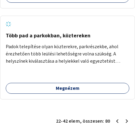
Több pad a parkokban, köztereken
Padok telepítése olyan közterekre, parkrészekbe, ahol
érezhetően több leülési lehetőségre volna szükség. A
helyszínek kiválasztása a helyiekkel való egyeztetést
követően történhet.
Megnézem
22
-
42
elem
, összesen:
80