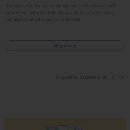
Közösségi fenntartású növénykazetták létrehozása a XI.
kerületben, a Bartók Béla úton, a lakók, az üzletek és a
vendéglátóhelyek együttműködésével.
Megnézem
1
-
21
elem
, összesen:
80