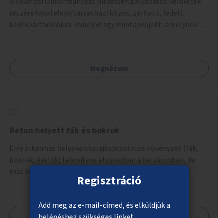
A Fővárosi Önkormányzat hirdessen pályázatot kerületek
részére lakótelepi/társasházi közös, zárható, fedett
kerékpártárolókra. Induljon egy mintaprojekt, amelynek
alapján fel lehet mérni, milyen feladatokkal jár a kerület
számára az üzemeltetés.
Megnézem
Beton helyett fák és bokrok
Erre alkalmas helyeken talajkapcsolatos növényzet (fák,
bokrok, évelők) telepítése elsősorban a belvárosban, de
más zöldhiányos városrészekben is.
Regisztráció
Add meg az e-mail-címed, és elküldjük a
Megnézem
belépéshez szükséges linket.