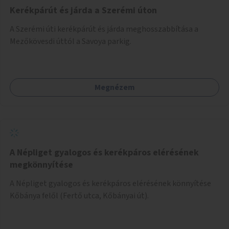
Kerékpárút és járda a Szerémi úton
A Szerémi úti kerékpárút és járda meghosszabbítása a
Mezőkövesdi úttól a Savoya parkig.
Megnézem
A Népliget gyalogos és kerékpáros elérésének
megkönnyítése
A Népliget gyalogos és kerékpáros elérésének könnyítése
Kőbánya felől (Fertő utca, Kőbányai út).