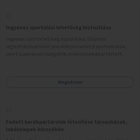
Ingyenes sportolási lehetőség biztosítása
Ingyenes sportlehetőség biztosítása. Előzetes
regisztrációval lehet jelentkezni ezekre a sportoktatók,
sport szakirányos hallgatók, önkéntesek által tartott
programokra.
Megnézem
Fedett kerékpártárolók létesítése társasházak,
lakótelepek környékén