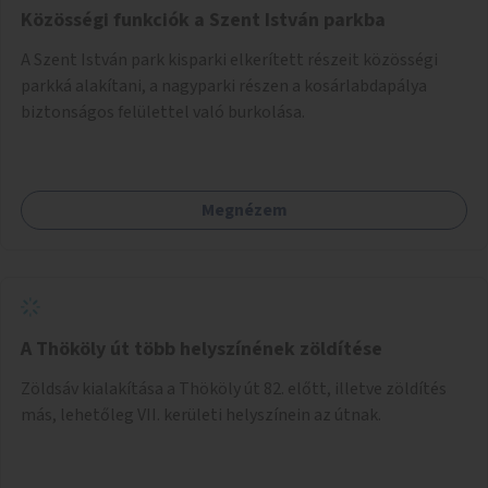
Közösségi funkciók a Szent István parkba
A Szent István park kisparki elkerített részeit közösségi
parkká alakítani, a nagyparki részen a kosárlabdapálya
biztonságos felülettel való burkolása.
Megnézem
A Thököly út több helyszínének zöldítése
Zöldsáv kialakítása a Thököly út 82. előtt, illetve zöldítés
más, lehetőleg VII. kerületi helyszínein az útnak.