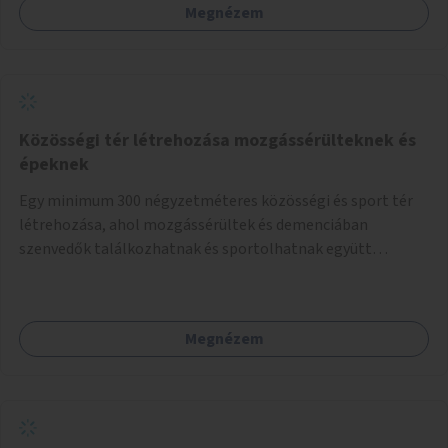
Megnézem
Közösségi tér létrehozása mozgássérülteknek és
épeknek
Egy minimum 300 négyzetméteres közösségi és sport tér
létrehozása, ahol mozgássérültek és demenciában
szenvedők találkozhatnak és sportolhatnak együtt
épekkel. Elsősorban egy pétanque pálya létrehozása lenne
célszerű, amit a legtöbb mozgásában korlátozott ember is
tud játszani, fontos, hogy a téren legyenek formájukban,
Megnézem
hangulatukban elkülönülő pontok, mezítlábas ösvények, az
egész legyen zöld és üdítő hangulatú.