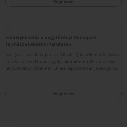
Megnézem
Élőhelykezelés a nagytétényi Duna-part
természetvédelmi területen
A nagytétényi Duna-part az M0-s híd (Deák Ferenc híd) és az
érdi határ között mintegy 4,5 kilométeren 2022 óta élvez
helyi, fővárosi védelmet. Ehhez kapcsolódóan javasoljuk a
terület élőhelykezelését, a tájidegen, invazív fajok
ritkítását, visszaszorítását.
Megnézem