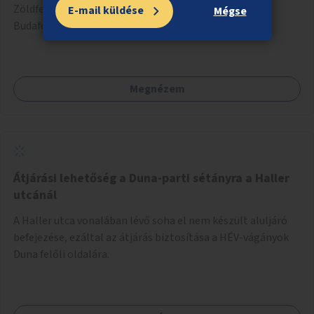
Zöldfelületek létesítése erre alkalmas helyszíneken a
E-mail küldése
Mégse
Budafoki úton a Hengermalom úttól kifelé.
Megnézem
Átjárási lehetőség a Duna-parti sétányra a Haller
utcánál
A Haller utca vonalában lévő soha el nem készült aluljáró
befejezése, ezáltal az átjárás biztosítása a HÉV-vágányok
Duna felőli oldalára.