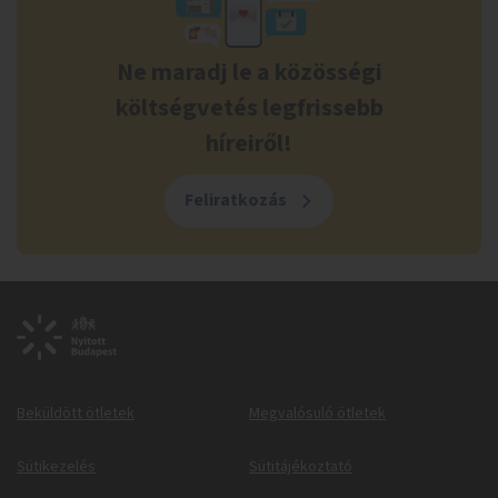
Ne maradj le a közösségi
költségvetés legfrissebb
híreiről!
Feliratkozás
Beküldött ötletek
Megvalósuló ötletek
Sütikezelés
Sütitájékoztató