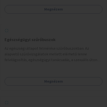
Megnézem
Egészségügyi szűrőbuszok
Az egészségi állapot felmérése szűrőbuszokban. Az
alapvető szűrővizsgálatok mellett elérhető lenne
felvilágosítás, egészségügyi tanácsadás, a szexuális úton
terjedő betegségek szűrése és a szenvedélybetegek
támogatása.
Megnézem