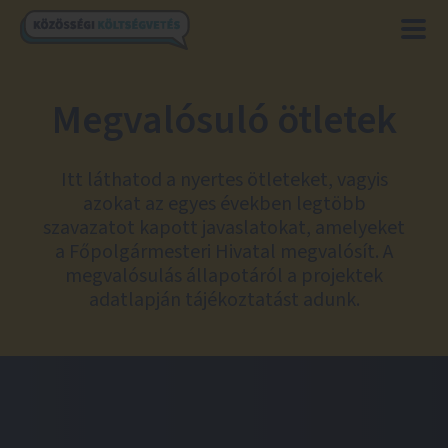
Megvalósuló ötletek
Itt láthatod a nyertes ötleteket, vagyis
azokat az egyes években legtöbb
szavazatot kapott javaslatokat, amelyeket
a Főpolgármesteri Hivatal megvalósít. A
megvalósulás állapotáról a projektek
adatlapján tájékoztatást adunk.