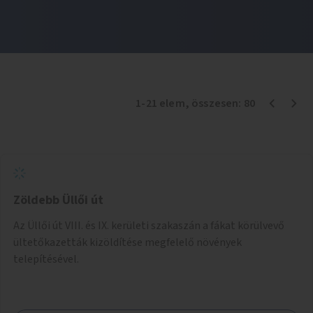
1
-
21
elem
, összesen:
80
Zöldebb Üllői út
Az Üllői út VIII. és IX. kerületi szakaszán a fákat körülvevő
ültetőkazetták kizöldítése megfelelő növények
telepítésével.