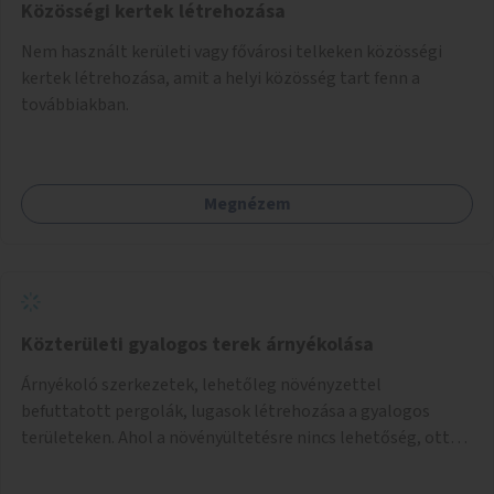
Közösségi kertek létrehozása
Nem használt kerületi vagy fővárosi telkeken közösségi
kertek létrehozása, amit a helyi közösség tart fenn a
továbbiakban.
Megnézem
Közterületi gyalogos terek árnyékolása
Árnyékoló szerkezetek, lehetőleg növényzettel
befuttatott pergolák, lugasok létrehozása a gyalogos
területeken. Ahol a növényültetésre nincs lehetőség, ott
akár dézsából felfutó futónövényzet alkalmazása, legvégső
megoldásként napvitorlák felszerelése.