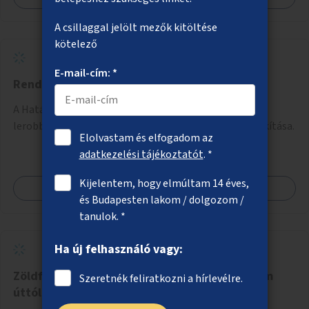
A csillaggal jelölt mezők kitöltése
kötelező
E-mail-cím: *
Rendezett zöldterület a Határ útnál
A Határ úti metróállomásnál a felüljáró alatt lévő
lerobbant terület helyett rendezett zöldfelület kialakítása.
Elolvastam és elfogadom az
adatkezelési tájékoztatót
. *
Kijelentem, hogy elmúltam 14 éves,
Megnézem
és Budapesten lakom / dolgozom /
tanulok. *
Ha új felhasználó vagy:
Zöldfelületek a Budafoki úton a Hengermalom
Szeretnék feliratkozni a hírlevélre.
úttól kifelé