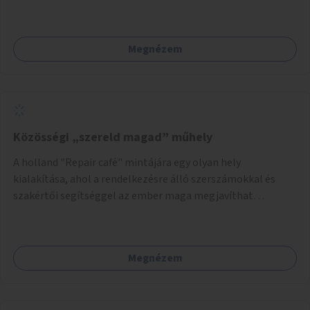
Megnézem
Közösségi „szereld magad” műhely
A holland "Repair café" mintájára egy olyan hely
kialakítása, ahol a rendelkezésre álló szerszámokkal és
szakértői segítséggel az ember maga megjavíthat
elromlott tárgyakat. A műhely egyben találkozóhely is,
lehetőség arra, hogy a közösség tagjai is segítsenek
egymásnak, megosszák tudásukat.
Megnézem