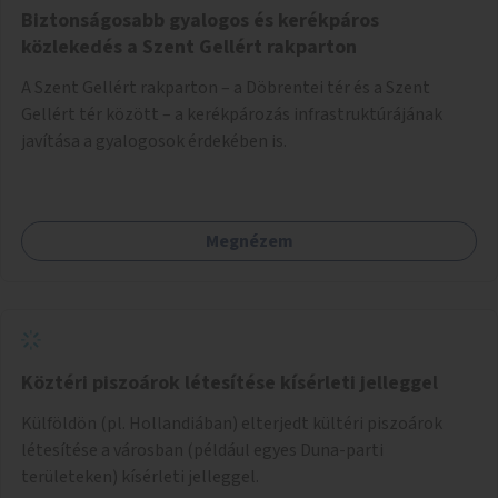
Biztonságosabb gyalogos és kerékpáros
közlekedés a Szent Gellért rakparton
A Szent Gellért rakparton – a Döbrentei tér és a Szent
Gellért tér között – a kerékpározás infrastruktúrájának
javítása a gyalogosok érdekében is.
Megnézem
Köztéri piszoárok létesítése kísérleti jelleggel
Külföldön (pl. Hollandiában) elterjedt kültéri piszoárok
létesítése a városban (például egyes Duna-parti
területeken) kísérleti jelleggel.