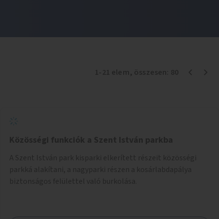
1
-
21
elem
, összesen:
80
Közösségi funkciók a Szent István parkba
A Szent István park kisparki elkerített részeit közösségi
parkká alakítani, a nagyparki részen a kosárlabdapálya
biztonságos felülettel való burkolása.