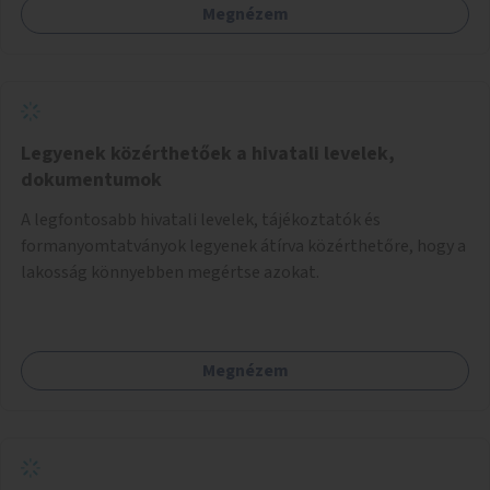
Megnézem
Legyenek közérthetőek a hivatali levelek,
dokumentumok
A legfontosabb hivatali levelek, tájékoztatók és
formanyomtatványok legyenek átírva közérthetőre, hogy a
lakosság könnyebben megértse azokat.
Megnézem