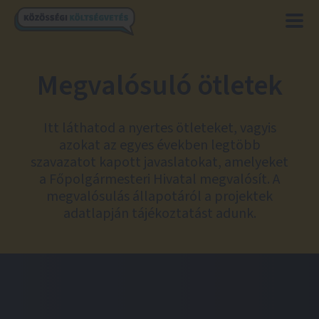
Megvalósuló ötletek
Itt láthatod a nyertes ötleteket, vagyis
azokat az egyes években legtöbb
szavazatot kapott javaslatokat, amelyeket
a Főpolgármesteri Hivatal megvalósít. A
megvalósulás állapotáról a projektek
adatlapján tájékoztatást adunk.