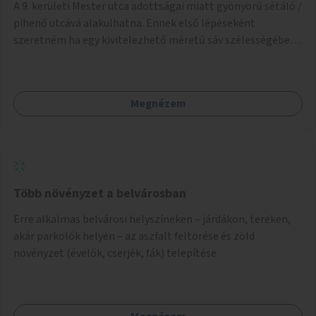
A 9. kerületi Mester utca adottságai miatt gyönyörű sétáló /
pihenő utcává alakulhatna. Ennek első lépéseként
szeretném ha egy kivitelezhető méretű sáv szélességében
a beton helyén ládás, vagy a földbe ültetett növényzet
lenne, praktikusan a járda és az autós sáv találkozásánál, a
platán fák között. A lakók, boltok és vendéglátó helyek
Megnézem
együttműködését kérnénk abban, hogy ez a zöld sáv ne
pusztuljon ki, és megtartsa azt a jó hangulatot, amiből már
könnyebb lesz elképzelni a következő lépést egészen
addig, amíg komolyabb forgalomcsillapítások és zöldítések
nem létesülnek a Mester utcában.
Több növényzet a belvárosban
Erre alkalmas belvárosi helyszíneken – járdákon, tereken,
akár parkolók helyén – az aszfalt feltörése és zöld
növényzet (évelők, cserjék, fák) telepítése.