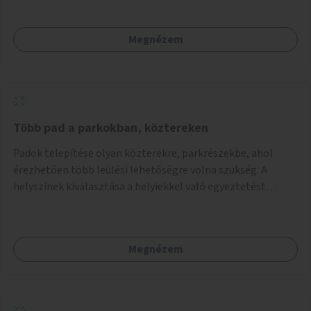
Megnézem
Több pad a parkokban, köztereken
Padok telepítése olyan közterekre, parkrészekbe, ahol
érezhetően több leülési lehetőségre volna szükség. A
helyszínek kiválasztása a helyiekkel való egyeztetést
követően történhet.
Megnézem