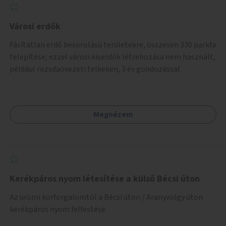
Városi erdők
Fásítatlan erdő besorolású területekre, összesen 330 parkfa
telepítése, ezzel városi kiserdők létrehozása nem használt,
például rozsdaövezeti telkeken, 3 év gondozással.
Megnézem
Kerékpáros nyom létesítése a külső Bécsi úton
Az ürömi körforgalomtól a Bécsi úton / Aranyvölgy úton
kerékpáros nyom felfestése.