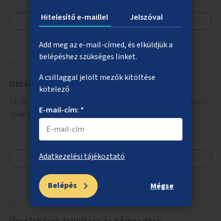
Hitelesítő e-maillel
Jelszóval
Megnézem
Add meg az e-mail-címed, és elküldjük a
belépéshez szükséges linket.
A csillaggal jelölt mezők kitöltése
Utcák árnyékolása növényzettel
kötelező
Utcák árnyékolása könnyű támasztószerkezetre futtatott
E-mail-cím: *
növényzettel.
Adatkezelési tájékoztató
Megnézem
Belépés
Mégse