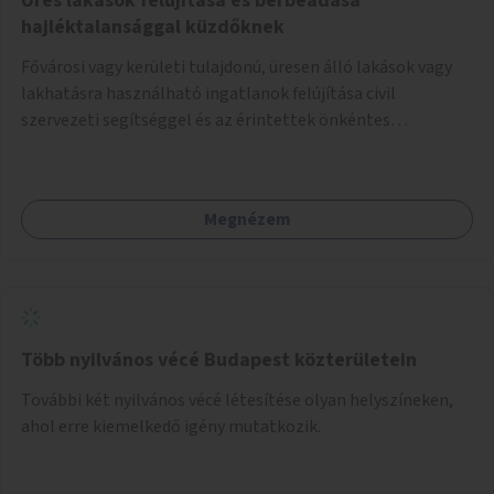
Üres lakások felújítása és bérbeadása
hajléktalansággal küzdőknek
Fővárosi vagy kerületi tulajdonú, üresen álló lakások vagy
lakhatásra használható ingatlanok felújítása civil
szervezeti segítséggel és az érintettek önkéntes
munkájával, majd a kialakított lakások, lakóegységek
bérbeadása rászorulók számára.
Megnézem
Több nyilvános vécé Budapest közterületein
További két nyilvános vécé létesítése olyan helyszíneken,
ahol erre kiemelkedő igény mutatkozik.