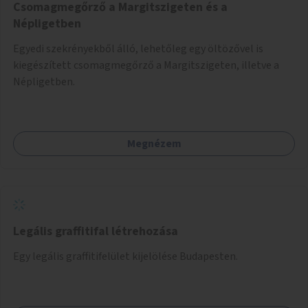
Csomagmegőrző a Margitszigeten és a
Népligetben
Egyedi szekrényekből álló, lehetőleg egy öltözővel is
kiegészített csomagmegőrző a Margitszigeten, illetve a
Népligetben.
Megnézem
Legális graffitifal létrehozása
Egy legális graffitifelület kijelölése Budapesten.