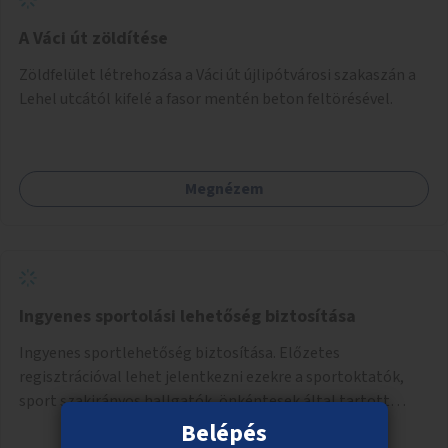
A Váci út zöldítése
Zöldfelület létrehozása a Váci út újlipótvárosi szakaszán a
Lehel utcától kifelé a fasor mentén beton feltörésével.
Megnézem
Ingyenes sportolási lehetőség biztosítása
Ingyenes sportlehetőség biztosítása. Előzetes
regisztrációval lehet jelentkezni ezekre a sportoktatók,
sport szakirányos hallgatók, önkéntesek által tartott
programokra.
Belépés