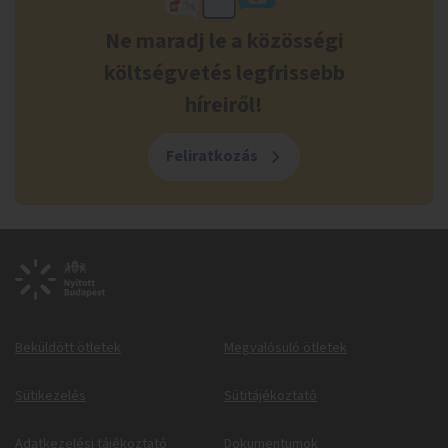
Ne maradj le a közösségi
költségvetés legfrissebb
híreiről!
Feliratkozás
Beküldött ötletek
Megvalósuló ötletek
Sütikezelés
Sütitájékoztató
Adatkezelési tájékoztató
Dokumentumok