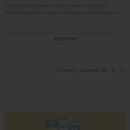
homlokzatok takarása tartószerkezetre futtatott
futónövényekkel, esetleg ezekhez kapcsolódóan lugasok
kialakítása. Ezzel olyan belvárosi helyszíneken növelhető a
zöldfelületek mennyisége, ahol helyhiány miatt másra
nincs lehetőség.
Megnézem
1
-
21
elem
, összesen:
80