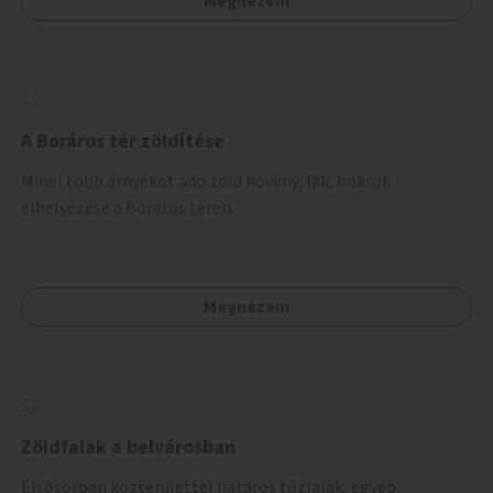
Megnézem
A Boráros tér zöldítése
Minél több árnyékot adó zöld növény, fák, bokrok
elhelyezése a Boráros téren.
Megnézem
Zöldfalak a belvárosban
Elsősorban közterülettel határos tűzfalak, egyéb