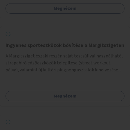
Megnézem
Ingyenes sporteszközök bővítése a Margitszigeten
A Margitsziget északi részén saját testsúllyal használható,
strapabíró edzőeszközök telepítése (street workout
pálya), valamint új kültéri pingpongasztalok kihelyezése. A
meglévő fitneszterület jelenleg alig felszerelt, így
kihasználatlan. A pingpongasztalok telepítésével egy
népszerű, ingyenes sportolási lehetőség válna elérhetővé a
Megnézem
sziget északi felén, ahol jelenleg egyetlen asztal sem
található.