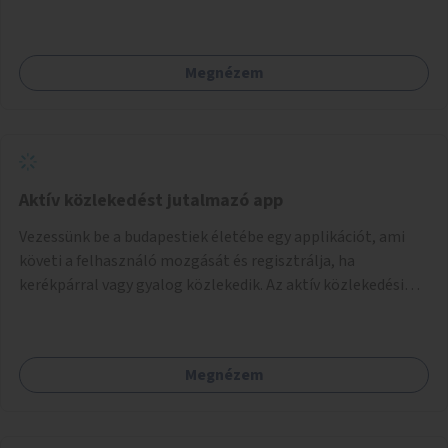
Megnézem
Aktív közlekedést jutalmazó app
Vezessünk be a budapestiek életébe egy applikációt, ami
követi a felhasználó mozgását és regisztrálja, ha
kerékpárral vagy gyalog közlekedik. Az aktív közlekedési
formákat virtuálisan jutalmazza, amit az együttműködő
üzleti partnereknél kedvezményekre, ajándékokra válthat a
felhasználó.
Megnézem