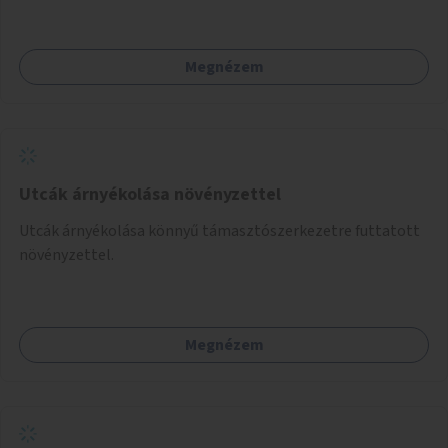
Megnézem
Utcák árnyékolása növényzettel
Utcák árnyékolása könnyű támasztószerkezetre futtatott
növényzettel.
Megnézem