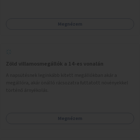
követően történhet.
Megnézem
Zöld villamosmegállók a 14-es vonalán
A napsütésnek leginkább kitett megállókban akár a
megállóra, akár önálló rácsozatra futtatott növényekkel
történő árnyékolás.
Megnézem