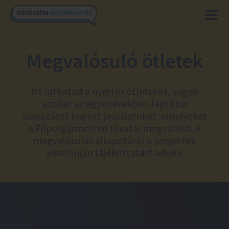
Megvalósuló ötletek
Itt láthatod a nyertes ötleteket, vagyis
azokat az egyes években legtöbb
szavazatot kapott javaslatokat, amelyeket
a Főpolgármesteri Hivatal megvalósít. A
megvalósulás állapotáról a projektek
adatlapján tájékoztatást adunk.