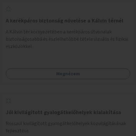
A kerékpáros biztonság növelése a Kálvin térnél
A Kálvin tér környezetében a kerékpáros útvonalak
biztonságosabbá és észlelhetőbbé tétele vizuális és fizikai
eszközökkel.
Megnézem
Jól kivilágított gyalogátkelőhelyek kialakítása
Rosszul kivilágított gyalogátkelőhelyek közvilágításának
fejlesztése.