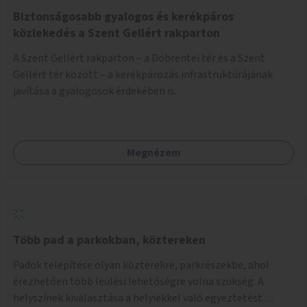
Biztonságosabb gyalogos és kerékpáros
közlekedés a Szent Gellért rakparton
A Szent Gellért rakparton – a Döbrentei tér és a Szent
Gellért tér között – a kerékpározás infrastruktúrájának
javítása a gyalogosok érdekében is.
Megnézem
Több pad a parkokban, köztereken
Padok telepítése olyan közterekre, parkrészekbe, ahol
érezhetően több leülési lehetőségre volna szükség. A
helyszínek kiválasztása a helyiekkel való egyeztetést