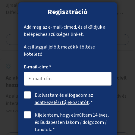
újraalkotása a kortárs design keretében, például a
Regisztráció
falfelületek festésével vagy kiállítóterek létesítésével,
amelyekben kortárs designerek, művészek, tervezők
alkotásai, termékei jelenhetnének meg alkalmat adva a
Add meg az e-mail-címed, és elküldjük a
bemutatkozásra, szélesebb körben való ismertségre.
belépéshez szükséges linket.
Megnézem
A csillaggal jelölt mezők kitöltése
kötelező
E-mail-cím: *
Az aluljárók üres helyiségeinek, kirakatainak civil
hasznosítása
Elolvastam és elfogadom az
Az aluljárók üres üzlethelyiségeiben ingyenes, dekoratív és
adatkezelési tájékoztatót
. *
interaktív megjelenési lehetőség biztosítása civil
szervezetek számára, a társadalmi felelősségvállalás
Kijelentem, hogy elmúltam 14 éves,
jegyében. A cél, hogy közérdekű, segítő tevékenységeket
és Budapesten lakom / dolgozom /
mutassanak be látványos, gondolatébresztő formában,
tanulok. *
például rajzokkal, kérdésekkel, üzenetküldési lehetőséggel