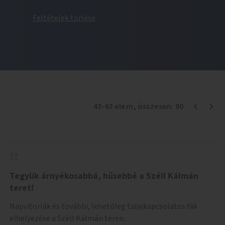
Feltételek törlése
43
-
63
elem
, összesen:
80
Tegyük árnyékosabbá, hűsebbé a Széll Kálmán
teret!
Napvitorlák és további, lehetőleg talajkapcsolatos fák
elhelyezése a Széll Kálmán téren.