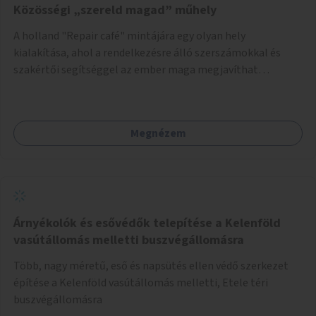
Közösségi „szereld magad” műhely
A holland "Repair café" mintájára egy olyan hely
kialakítása, ahol a rendelkezésre álló szerszámokkal és
szakértői segítséggel az ember maga megjavíthat
elromlott tárgyakat. A műhely egyben találkozóhely is,
lehetőség arra, hogy a közösség tagjai is segítsenek
egymásnak, megosszák tudásukat.
Megnézem
Árnyékolók és esővédők telepítése a Kelenföld
vasútállomás melletti buszvégállomásra
Több, nagy méretű, eső és napsütés ellen védő szerkezet
építése a Kelenföld vasútállomás melletti, Etele téri
buszvégállomásra