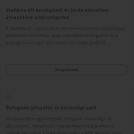
Stefánia úti kerékpárút és járda közvetlen
átvezetése a Városligetbe
A Stefánia út – Ajtósi Dürer sor csomópontban új gyalogos-
átkelőhely létesítése, hogy a kerékpáros forgalom és a
gyalogosok a Liget felé vezető bal oldali járdáról
közvetlenül átkelhessenek a Városligetbe.
Megnézem
Befogadó játszótér és közösségi park
Hozzunk létre egy integrált befogadó közösségi- és
játszóteret, melyet testi fogyatékkal élő gyerekek is
tudnak használni. Ennek helyszínéül a XVIII. kerület Turul-