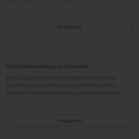
park területe lenne megfelelő, mely mind elérhetőségét,
mind infrastrukturális adottságait tekintve alkalmas egy új
játszótér kialakítására.
Megnézem
Védettebb kerékpáros útvonalak
Biztonságos kerékpáros közlekedést lehetővé tevő
fejlesztések megvalósítása, ami jelentheti például a
kerékpárút fizikai elválasztását, szintbeli kiemelését,
optikai jelölését, az indirekt balra kanyarodási lehetőség
jelölését – különösen a veszélyesebb kereszteződésekben,
vagy akár egyes egyirányú utcák megnyitását
Megnézem
szembeforgalmú kerékpározásra.