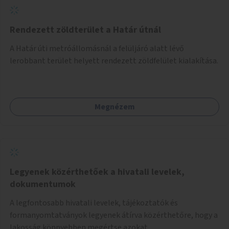
Rendezett zöldterület a Határ útnál
A Határ úti metróállomásnál a felüljáró alatt lévő
lerobbant terület helyett rendezett zöldfelület kialakítása.
Megnézem
Legyenek közérthetőek a hivatali levelek,
dokumentumok
A legfontosabb hivatali levelek, tájékoztatók és
formanyomtatványok legyenek átírva közérthetőre, hogy a
lakosság könnyebben megértse azokat.