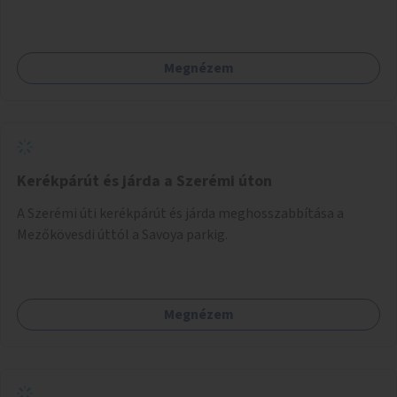
Megnézem
Kerékpárút és járda a Szerémi úton
A Szerémi úti kerékpárút és járda meghosszabbítása a
Mezőkövesdi úttól a Savoya parkig.
Megnézem