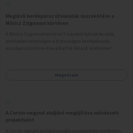
Meglévő kerékpáros útvonalak összekötése a
Móricz Zsigmond körtéren
A Móricz Zsigmond körtérre 5 irányból futnak be utak,
amelyeken lehetséges a biztonságos kerékpározás,
azonban a körtérre érve a Bartók Béla út kivételével
mindegyik kerékpáros útvonal megszakad. Alakítsuk ki a
kerékpáros útvonalak összekötését!
Megnézem
A Corvin-negyed aluljáró megújítása művészeti
projektként
A Corvin-negyed aluljáró vizuális összképének rendezése,