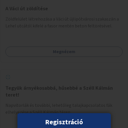
A Váci út zöldítése
Zöldfelület létrehozása a Váci út újlipótvárosi szakaszán a
Lehel utcától kifelé a fasor mentén beton feltörésével.
Megnézem
Tegyük árnyékosabbá, hűsebbé a Széll Kálmán
teret!
Napvitorlák és további, lehetőleg talajkapcsolatos fák
elhelyezése a Széll Kálmán téren.
Regisztráció