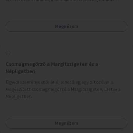
jegyében. A cél, hogy közérdekű, segítő tevékenységeket
mutassanak be látványos, gondolatébresztő formában,
például rajzokkal, kérdésekkel, üzenetküldési lehetőséggel
Megnézem
vagy akciónapokkal – bérleti és közüzemi díjak nélkül, a
jelenlegi elhanyagolt állapot helyett.
Csomagmegőrző a Margitszigeten és a
Népligetben
Egyedi szekrényekből álló, lehetőleg egy öltözővel is
kiegészített csomagmegőrző a Margitszigeten, illetve a
Népligetben.
Megnézem