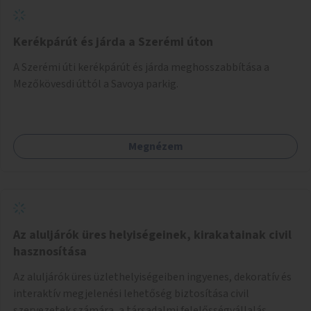
Kerékpárút és járda a Szerémi úton
A Szerémi úti kerékpárút és járda meghosszabbítása a
Mezőkövesdi úttól a Savoya parkig.
Megnézem
Az aluljárók üres helyiségeinek, kirakatainak civil
hasznosítása
Az aluljárók üres üzlethelyiségeiben ingyenes, dekoratív és
interaktív megjelenési lehetőség biztosítása civil
szervezetek számára, a társadalmi felelősségvállalás