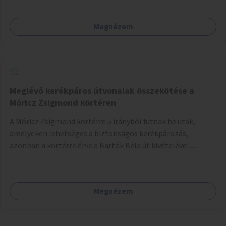
Megnézem
Meglévő kerékpáros útvonalak összekötése a
Móricz Zsigmond körtéren
A Móricz Zsigmond körtérre 5 irányból futnak be utak,
amelyeken lehetséges a biztonságos kerékpározás,
azonban a körtérre érve a Bartók Béla út kivételével
mindegyik kerékpáros útvonal megszakad. Alakítsuk ki a
kerékpáros útvonalak összekötését!
Megnézem