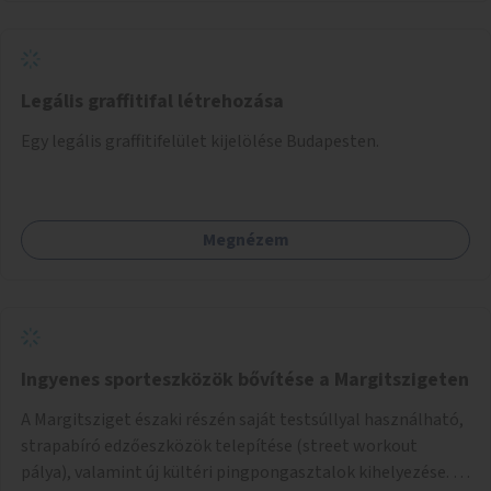
Legális graffitifal létrehozása
Egy legális graffitifelület kijelölése Budapesten.
Megnézem
Ingyenes sporteszközök bővítése a Margitszigeten
A Margitsziget északi részén saját testsúllyal használható,
strapabíró edzőeszközök telepítése (street workout
pálya), valamint új kültéri pingpongasztalok kihelyezése. A