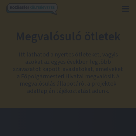
Megvalósuló ötletek
Itt láthatod a nyertes ötleteket, vagyis
azokat az egyes években legtöbb
szavazatot kapott javaslatokat, amelyeket
a Főpolgármesteri Hivatal megvalósít. A
megvalósulás állapotáról a projektek
adatlapján tájékoztatást adunk.