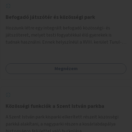
Befogadó játszótér és közösségi park
Hozzunk létre egy integrált befogadó közösségi- és
játszóteret, melyet testi fogyatékkal élő gyerekek is
tudnak használni. Ennek helyszínéül a XVIII. kerület Turul-
park területe lenne megfelelő, mely mind elérhetőségét,
mind infrastrukturális adottságait tekintve alkalmas egy új
játszótér kialakítására.
Megnézem
Közösségi funkciók a Szent István parkba
A Szent István park kisparki elkerített részeit közösségi
parkká alakítani, a nagyparki részen a kosárlabdapálya
biztonságos felülettel való burkolása.