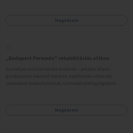
Megnézem
„Budapest Peremén” rehabilitációs otthon
Személyes krízisbe került emberek – például állami
gondozásból kikerülő fiatalok, hajléktalan emberek,
lakásukból kilakoltatottak, szenvedélybetegségükből
kijönni szándékozók – számára rehabilitációs otthon
megteremtése Budapest valamely peremkerületén,
civil/szakmai szervezeti háttérrel. A program a közvetlen
Megnézem
segítségen, biztonságnyújtáson kívül gazdálkodásba is
bevonja az ott lévő személyeket, és egyben a
környezettudatos és fenntartható élettel kapcsolatos