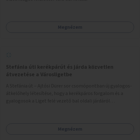
Megnézem
Stefánia úti kerékpárút és járda közvetlen
átvezetése a Városligetbe
A Stefánia út – Ajtósi Dürer sor csomópontban új gyalogos-
átkelőhely létesítése, hogy a kerékpáros forgalom és a
gyalogosok a Liget felé vezető bal oldali járdáról
közvetlenül átkelhessenek a Városligetbe.
Megnézem