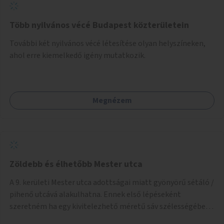
szemléletformálást is céljának tekinti.
Több nyilvános vécé Budapest közterületein
További két nyilvános vécé létesítése olyan helyszíneken,
ahol erre kiemelkedő igény mutatkozik.
Megnézem
Zöldebb és élhetőbb Mester utca
A 9. kerületi Mester utca adottságai miatt gyönyörű sétáló /
pihenő utcává alakulhatna. Ennek első lépéseként
szeretném ha egy kivitelezhető méretű sáv szélességében
a beton helyén ládás, vagy a földbe ültetett növényzet