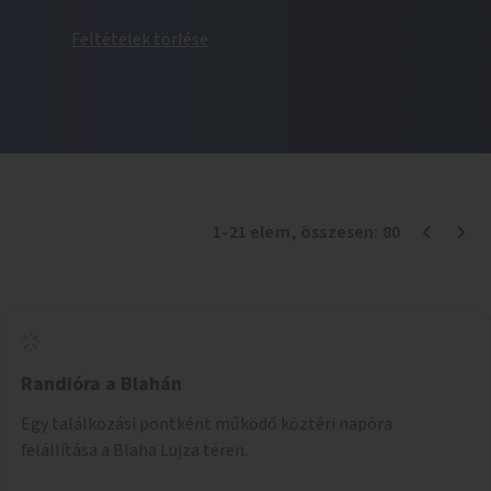
Feltételek törlése
1
-
21
elem
, összesen:
80
Randióra a Blahán
Egy találkozási pontként működő köztéri napóra
felállítása a Blaha Lujza téren.