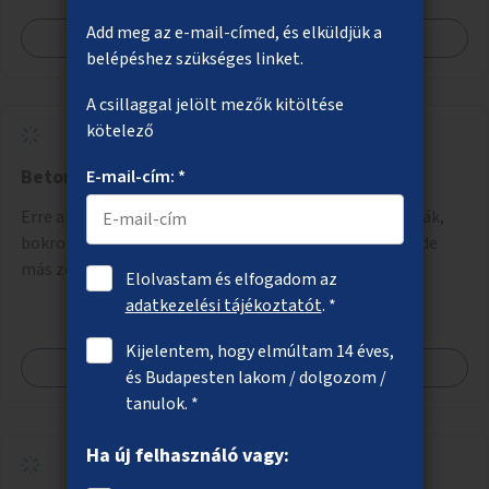
Add meg az e-mail-címed, és elküldjük a
Megnézem
belépéshez szükséges linket.
A csillaggal jelölt mezők kitöltése
kötelező
Beton helyett fák és bokrok
E-mail-cím: *
Erre alkalmas helyeken talajkapcsolatos növényzet (fák,
bokrok, évelők) telepítése elsősorban a belvárosban, de
más zöldhiányos városrészekben is.
Elolvastam és elfogadom az
adatkezelési tájékoztatót
. *
Kijelentem, hogy elmúltam 14 éves,
Megnézem
és Budapesten lakom / dolgozom /
tanulok. *
Ha új felhasználó vagy: