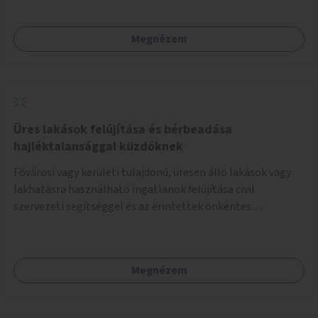
lenne, praktikusan a járda és az autós sáv találkozásánál, a
platán fák között. A lakók, boltok és vendéglátó helyek
Megnézem
együttműködését kérnénk abban, hogy ez a zöld sáv ne
pusztuljon ki, és megtartsa azt a jó hangulatot, amiből már
könnyebb lesz elképzelni a következő lépést egészen
addig, amíg komolyabb forgalomcsillapítások és zöldítések
nem létesülnek a Mester utcában.
Üres lakások felújítása és bérbeadása
hajléktalansággal küzdőknek
Fővárosi vagy kerületi tulajdonú, üresen álló lakások vagy
lakhatásra használható ingatlanok felújítása civil
szervezeti segítséggel és az érintettek önkéntes
munkájával, majd a kialakított lakások, lakóegységek
bérbeadása rászorulók számára.
Megnézem