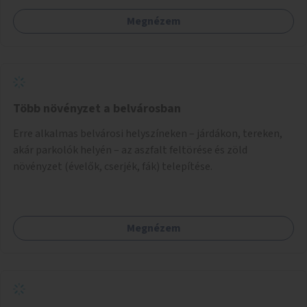
egymásnak, megosszák tudásukat.
Megnézem
Több növényzet a belvárosban
Erre alkalmas belvárosi helyszíneken – járdákon, tereken,
akár parkolók helyén – az aszfalt feltörése és zöld
növényzet (évelők, cserjék, fák) telepítése.
Megnézem