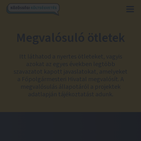
Megvalósuló ötletek
Itt láthatod a nyertes ötleteket, vagyis
azokat az egyes években legtöbb
szavazatot kapott javaslatokat, amelyeket
a Főpolgármesteri Hivatal megvalósít. A
megvalósulás állapotáról a projektek
adatlapján tájékoztatást adunk.