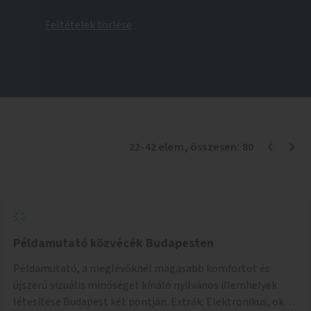
Feltételek törlése
22
-
42
elem
, összesen:
80
Példamutató közvécék Budapesten
Példamutató, a meglévőknél magasabb komfortot és
újszerű vizuális minőséget kínáló nyilvános illemhelyek
létesítése Budapest két pontján. Extrák: Elektronikus, okos