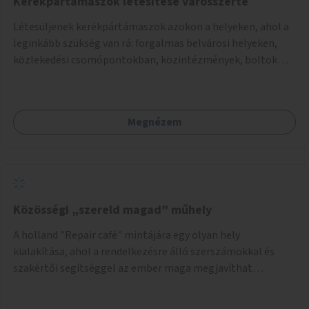
Kerékpártámaszok létesítése városszerte
Létesüljenek kerékpártámaszok azokon a helyeken, ahol a
leginkább szükség van rá: forgalmas belvárosi helyeken,
közlekedési csomópontokban, közintézmények, boltok
előtt.
Megnézem
Közösségi „szereld magad” műhely
A holland "Repair café" mintájára egy olyan hely
kialakítása, ahol a rendelkezésre álló szerszámokkal és
szakértői segítséggel az ember maga megjavíthat
elromlott tárgyakat. A műhely egyben találkozóhely is,
lehetőség arra, hogy a közösség tagjai is segítsenek