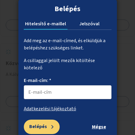
Belépés
Hitelesítő e-maillel
Jelszóval
Megnézem
Add meg az e-mail-címed, és elküldjük a
belépéshez szükséges linket.
A csillaggal jelölt mezők kitöltése
Közvécé a Kálvin téri aluljáróba
kötelező
A Kálvin téri aluljáróban közvécé kialakítása.
E-mail-cím: *
Megnézem
Adatkezelési tájékoztató
Belépés
Mégse