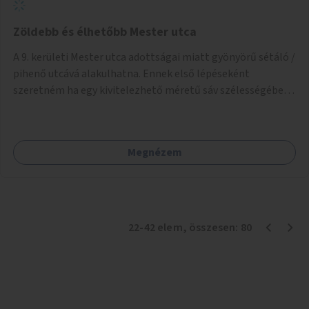
Zöldebb és élhetőbb Mester utca
A 9. kerületi Mester utca adottságai miatt gyönyörű sétáló /
pihenő utcává alakulhatna. Ennek első lépéseként
szeretném ha egy kivitelezhető méretű sáv szélességében
a beton helyén ládás, vagy a földbe ültetett növényzet
lenne, praktikusan a járda és az autós sáv találkozásánál, a
platán fák között. A lakók, boltok és vendéglátó helyek
Megnézem
együttműködését kérnénk abban, hogy ez a zöld sáv ne
pusztuljon ki, és megtartsa azt a jó hangulatot, amiből már
könnyebb lesz elképzelni a következő lépést egészen
addig, amíg komolyabb forgalomcsillapítások és zöldítések
nem létesülnek a Mester utcában.
22
-
42
elem
, összesen:
80