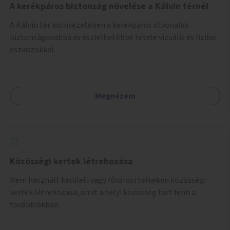
A kerékpáros biztonság növelése a Kálvin térnél
A Kálvin tér környezetében a kerékpáros útvonalak
biztonságosabbá és észlelhetőbbé tétele vizuális és fizikai
eszközökkel.
Megnézem
Közösségi kertek létrehozása
Nem használt kerületi vagy fővárosi telkeken közösségi
kertek létrehozása, amit a helyi közösség tart fenn a
továbbiakban.