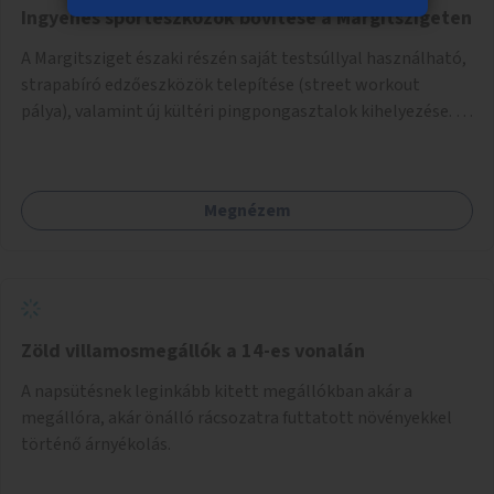
Ingyenes sporteszközök bővítése a Margitszigeten
A Margitsziget északi részén saját testsúllyal használható,
strapabíró edzőeszközök telepítése (street workout
pálya), valamint új kültéri pingpongasztalok kihelyezése. A
meglévő fitneszterület jelenleg alig felszerelt, így
kihasználatlan. A pingpongasztalok telepítésével egy
népszerű, ingyenes sportolási lehetőség válna elérhetővé a
Megnézem
sziget északi felén, ahol jelenleg egyetlen asztal sem
található.
Zöld villamosmegállók a 14-es vonalán
A napsütésnek leginkább kitett megállókban akár a
megállóra, akár önálló rácsozatra futtatott növényekkel
történő árnyékolás.