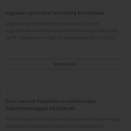
Ingyenes sportolási lehetőség biztosítása
Ingyenes sportlehetőség biztosítása. Előzetes
regisztrációval lehet jelentkezni ezekre a sportoktatók,
sport szakirányos hallgatók, önkéntesek által tartott
programokra.
Megnézem
Üres lakások felújítása és bérbeadása
hajléktalansággal küzdőknek
Fővárosi vagy kerületi tulajdonú, üresen álló lakások vagy
lakhatásra használható ingatlanok felújítása civil