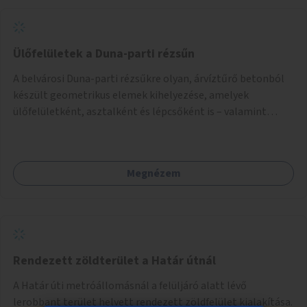
Ülőfelületek a Duna-parti rézsűn
A belvárosi Duna-parti rézsűkre olyan, árvíztűrő betonból
készült geometrikus elemek kihelyezése, amelyek
ülőfelületként, asztalként és lépcsőként is – valamint
néhány esetben extra funkcióval (kutyaitató, grill) –
használhatók. Civilek bevonása a fenntartásba.
Megnézem
Rendezett zöldterület a Határ útnál
A Határ úti metróállomásnál a felüljáró alatt lévő
lerobbant terület helyett rendezett zöldfelület kialakítása.