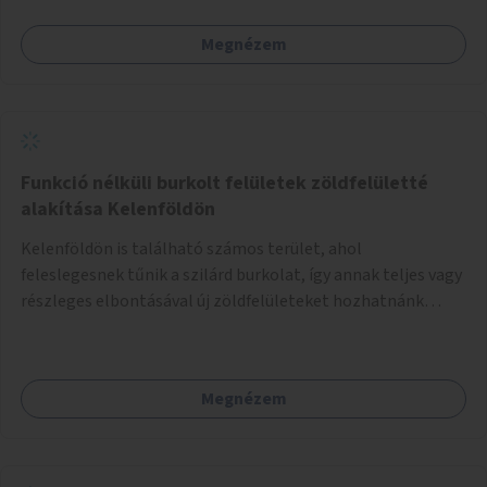
Megnézem
Funkció nélküli burkolt felületek zöldfelületté
alakítása Kelenföldön
Kelenföldön is található számos terület, ahol
feleslegesnek tűnik a szilárd burkolat, így annak teljes vagy
részleges elbontásával új zöldfelületeket hozhatnánk
létre. Ilyenek például az Etele út 19. és Mérnök utca 32.
közötti, vagy a Fraknó utca 22/b és a Bártfai utca közötti
aszfaltos területek.
Megnézem