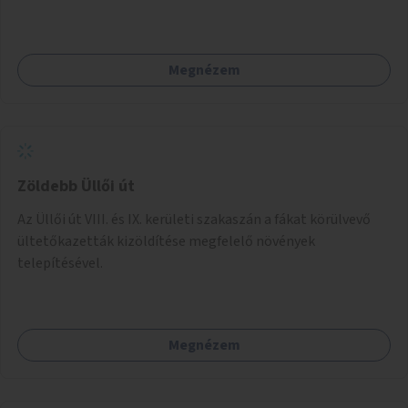
fizetési lehetőség vagy ingyenesség; újszerű fenntartási
konstrukció kidolgozása; egyéb kapcsolt szolgáltatások
(pl. ivókút, telefontöltés).
Megnézem
Zöldebb Üllői út
Az Üllői út VIII. és IX. kerületi szakaszán a fákat körülvevő
ültetőkazetták kizöldítése megfelelő növények
telepítésével.
Megnézem