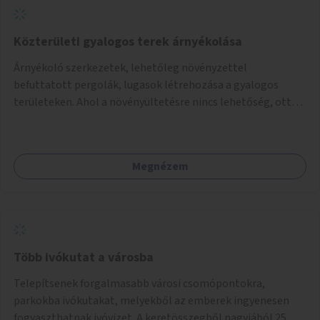
Közterületi gyalogos terek árnyékolása
Árnyékoló szerkezetek, lehetőleg növényzettel
befuttatott pergolák, lugasok létrehozása a gyalogos
területeken. Ahol a növényültetésre nincs lehetőség, ott
akár dézsából felfutó futónövényzet alkalmazása, legvégső
megoldásként napvitorlák felszerelése.
Megnézem
Több ivókutat a városba
Telepítsenek forgalmasabb városi csomópontokra,
parkokba ivókutakat, melyekből az emberek ingyenesen
fogyaszthatnak ivóvizet. A keretösszegből nagyjából 25