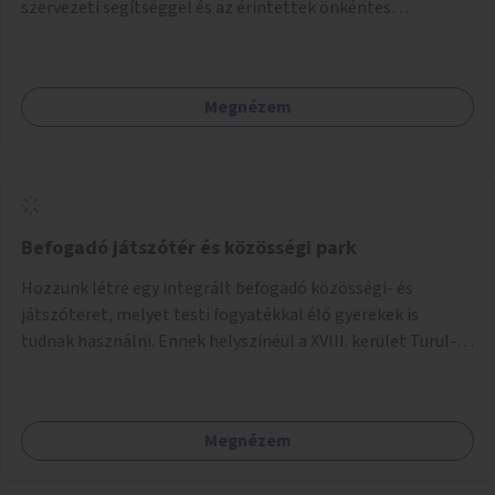
szervezeti segítséggel és az érintettek önkéntes
munkájával, majd a kialakított lakások, lakóegységek
bérbeadása rászorulók számára.
Megnézem
Befogadó játszótér és közösségi park
Hozzunk létre egy integrált befogadó közösségi- és
játszóteret, melyet testi fogyatékkal élő gyerekek is
tudnak használni. Ennek helyszínéül a XVIII. kerület Turul-
park területe lenne megfelelő, mely mind elérhetőségét,
mind infrastrukturális adottságait tekintve alkalmas egy új
játszótér kialakítására.
Megnézem