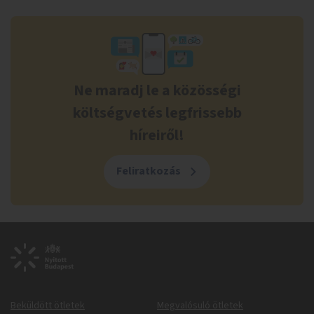
Ne maradj le a közösségi
költségvetés legfrissebb
híreiről!
Feliratkozás
Beküldött ötletek
Megvalósuló ötletek