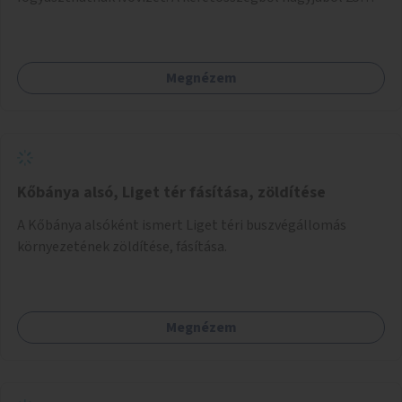
ivókút telepítése lehetséges.
Megnézem
Kőbánya alsó, Liget tér fásítása, zöldítése
A Kőbánya alsóként ismert Liget téri buszvégállomás
környezetének zöldítése, fásítása.
Megnézem