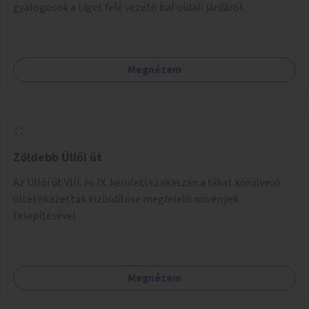
gyalogosok a Liget felé vezető bal oldali járdáról
közvetlenül átkelhessenek a Városligetbe.
Megnézem
Zöldebb Üllői út
Az Üllői út VIII. és IX. kerületi szakaszán a fákat körülvevő
ültetőkazetták kizöldítése megfelelő növények
telepítésével.
Megnézem