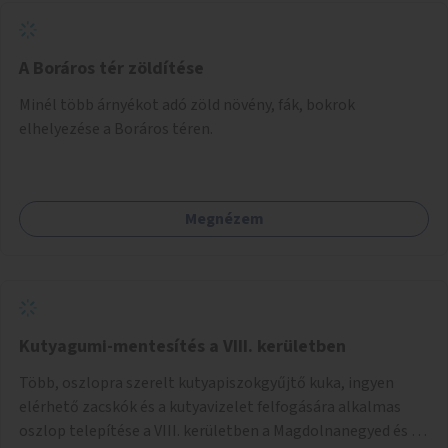
A Boráros tér zöldítése
Minél több árnyékot adó zöld növény, fák, bokrok
elhelyezése a Boráros téren.
Megnézem
Kutyagumi-mentesítés a VIII. kerületben
Több, oszlopra szerelt kutyapiszokgyűjtő kuka, ingyen
elérhető zacskók és a kutyavizelet felfogására alkalmas
oszlop telepítése a VIII. kerületben a Magdolnanegyed és a