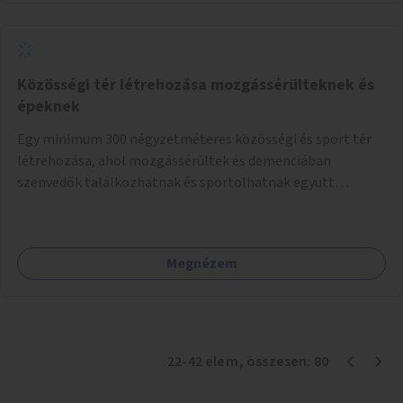
Közösségi tér létrehozása mozgássérülteknek és
épeknek
Egy minimum 300 négyzetméteres közösségi és sport tér
létrehozása, ahol mozgássérültek és demenciában
szenvedők találkozhatnak és sportolhatnak együtt
épekkel. Elsősorban egy pétanque pálya létrehozása lenne
célszerű, amit a legtöbb mozgásában korlátozott ember is
tud játszani, fontos, hogy a téren legyenek formájukban,
Megnézem
hangulatukban elkülönülő pontok, mezítlábas ösvények, az
egész legyen zöld és üdítő hangulatú.
22
-
42
elem
, összesen:
80