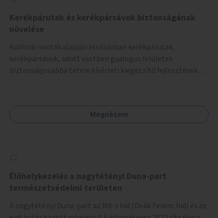
Kerékpárutak és kerékpársávok biztonságának
növelése
Külföldi minták alapján elsősorban kerékpárutak,
kerékpársávok, adott esetben gyalogos felületek
biztonságosabbá tétele kísérleti kiegészítő fejlesztésekkel
(terelők, műanyag elválasztó elemek, több és jobban
látható felfestés stb.)
Megnézem
Élőhelykezelés a nagytétényi Duna-part
természetvédelmi területen
A nagytétényi Duna-part az M0-s híd (Deák Ferenc híd) és az
érdi határ között mintegy 4,5 kilométeren 2022 óta élvez