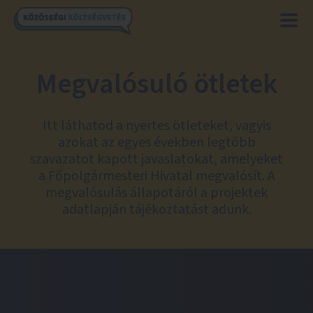
Megvalósuló ötletek
Itt láthatod a nyertes ötleteket, vagyis
azokat az egyes években legtöbb
szavazatot kapott javaslatokat, amelyeket
a Főpolgármesteri Hivatal megvalósít. A
megvalósulás állapotáról a projektek
adatlapján tájékoztatást adunk.