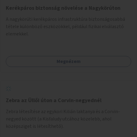
Kerékpáros biztonság növelése a Nagykörúton
A nagykörúti kerékpáros infrastruktúra biztonságosabbá
tétele különböző eszközökkel, például fizikai elválasztó
elemekkel.
Megnézem
Zebra az Üllői úton a Corvin-negyednél
Zebra létesítése az egykori Kilián laktanya és a Corvin-
negyed között (a Kisfaludy utcához közelebb, ahol
középsziget is létesíthető).