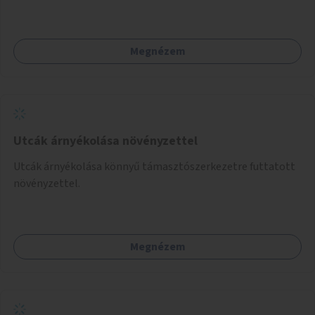
Palotanegyed néhány pontján, pilot jelleggel.
Megnézem
Utcák árnyékolása növényzettel
Utcák árnyékolása könnyű támasztószerkezetre futtatott
növényzettel.
Megnézem