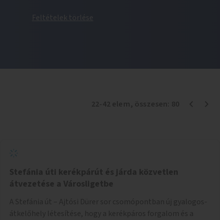
Feltételek törlése
22
-
42
elem
, összesen:
80
Stefánia úti kerékpárút és járda közvetlen
átvezetése a Városligetbe
A Stefánia út – Ajtósi Dürer sor csomópontban új gyalogos-
átkelőhely létesítése, hogy a kerékpáros forgalom és a