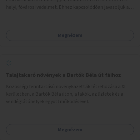
helyi, fővárosi védelmet. Ehhez kapcsolódóan javasoljuk a
terület élőhelykezelését, a tájidegen, invazív fajok
ritkítását, visszaszorítását.
Megnézem
Talajtakaró növények a Bartók Béla út fáihoz
Közösségi fenntartású növénykazetták létrehozása a XI.
kerületben, a Bartók Béla úton, a lakók, az üzletek és a
vendéglátóhelyek együttműködésével.
Megnézem