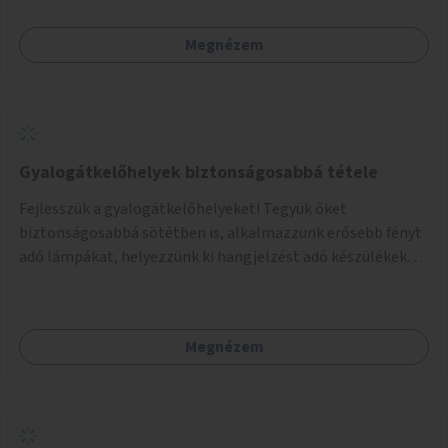
Megnézem
Gyalogátkelőhelyek biztonságosabbá tétele
Fejlesszük a gyalogátkelőhelyeket! Tegyük őket
biztonságosabbá sötétben is, alkalmazzunk erősebb fényt
adó lámpákat, helyezzünk ki hangjelzést adó készülékeket
és taktilis jelzéseket a vakok és gyengénlátók számára.
Megnézem