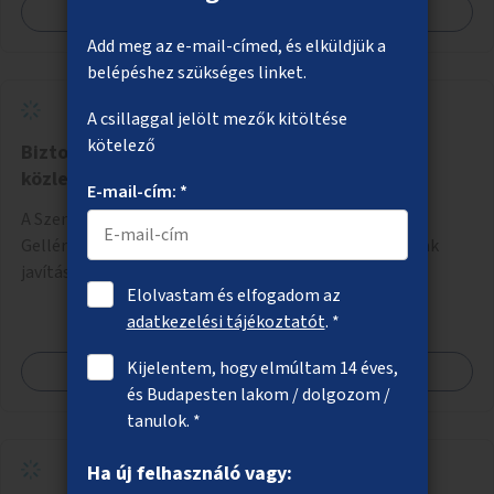
Megnézem
Add meg az e-mail-címed, és elküldjük a
belépéshez szükséges linket.
A csillaggal jelölt mezők kitöltése
kötelező
Biztonságosabb gyalogos és kerékpáros
közlekedés a Szent Gellért rakparton
E-mail-cím: *
A Szent Gellért rakparton – a Döbrentei tér és a Szent
Gellért tér között – a kerékpározás infrastruktúrájának
javítása a gyalogosok érdekében is.
Elolvastam és elfogadom az
adatkezelési tájékoztatót
. *
Kijelentem, hogy elmúltam 14 éves,
Megnézem
és Budapesten lakom / dolgozom /
tanulok. *
Ha új felhasználó vagy: