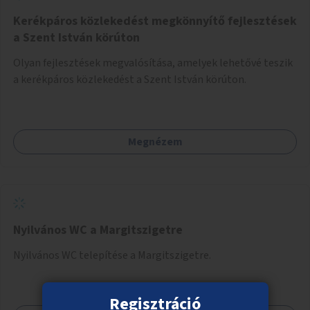
Kerékpáros közlekedést megkönnyítő fejlesztések
a Szent István körúton
Olyan fejlesztések megvalósítása, amelyek lehetővé teszik
a kerékpáros közlekedést a Szent István körúton.
Megnézem
Nyilvános WC a Margitszigetre
Nyilvános WC telepítése a Margitszigetre.
Regisztráció