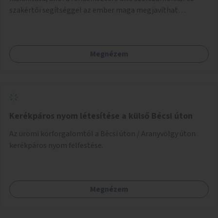
szakértői segítséggel az ember maga megjavíthat
elromlott tárgyakat. A műhely egyben találkozóhely is,
lehetőség arra, hogy a közösség tagjai is segítsenek
egymásnak, megosszák tudásukat.
Megnézem
Kerékpáros nyom létesítése a külső Bécsi úton
Az ürömi körforgalomtól a Bécsi úton / Aranyvölgy úton
kerékpáros nyom felfestése.
Megnézem