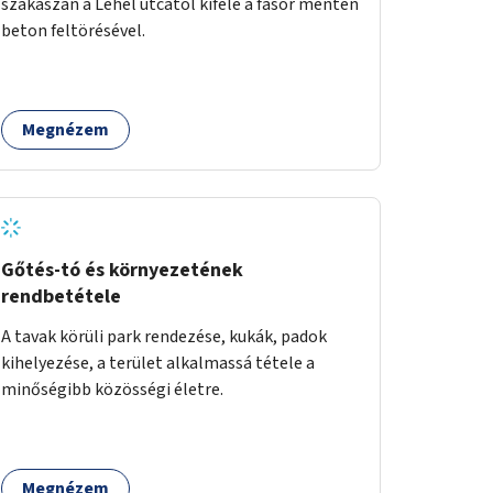
szakaszán a Lehel utcától kifelé a fasor mentén
beton feltörésével.
Megnézem
Gőtés-tó és környezetének
rendbetétele
A tavak körüli park rendezése, kukák, padok
kihelyezése, a terület alkalmassá tétele a
minőségibb közösségi életre.
Megnézem