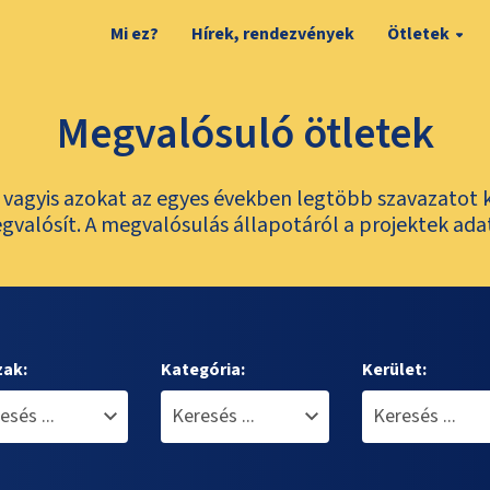
Mi ez?
Hírek, rendezvények
Ötletek
Megvalósuló ötletek
t, vagyis azokat az egyes években legtöbb szavazatot 
valósít. A megvalósulás állapotáról a projektek ada
zak:
Kategória:
Kerület: