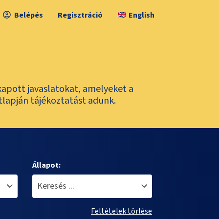
Belépés
Regisztráció
English
kapott javaslatokat, amelyeket a
tlapján tájékoztatást adunk.
Állapot:
Feltételek törlése