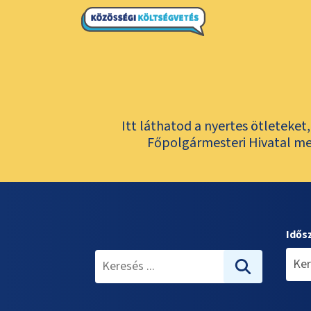
Itt láthatod a nyertes ötleteke
Főpolgármesteri Hivatal meg
Idős