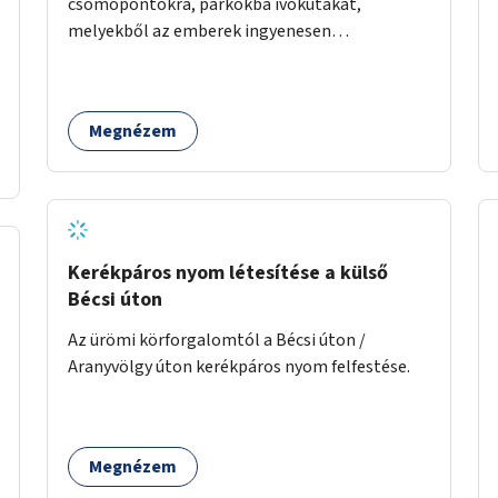
csomópontokra, parkokba ivókutakat,
melyekből az emberek ingyenesen
fogyaszthatnak ivóvizet. A keretösszegből
nagyjából 25 ivókút telepítése lehetséges.
Megnézem
Kerékpáros nyom létesítése a külső
Bécsi úton
Az ürömi körforgalomtól a Bécsi úton /
Aranyvölgy úton kerékpáros nyom felfestése.
Megnézem