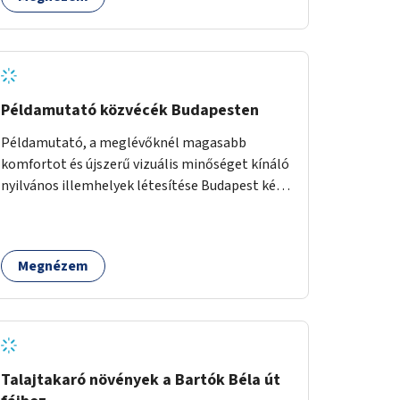
Példamutató közvécék Budapesten
Példamutató, a meglévőknél magasabb
komfortot és újszerű vizuális minőséget kínáló
nyilvános illemhelyek létesítése Budapest két
pontján. Extrák: Elektronikus, okos fizetési
lehetőség vagy ingyenesség; újszerű
fenntartási konstrukció kidolgozása; egyéb
Megnézem
kapcsolt szolgáltatások (pl. ivókút,
telefontöltés).
Talajtakaró növények a Bartók Béla út