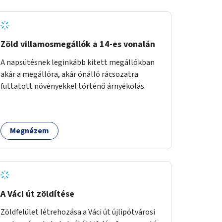
Zöld villamosmegállók a 14-es vonalán
A napsütésnek leginkább kitett megállókban
akár a megállóra, akár önálló rácsozatra
futtatott növényekkel történő árnyékolás.
Megnézem
A Váci út zöldítése
Zöldfelület létrehozása a Váci út újlipótvárosi