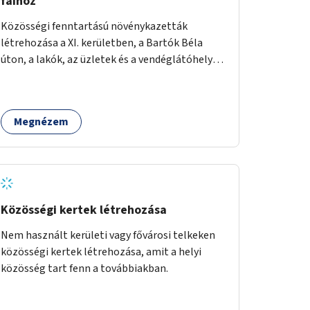
fáihoz
Közösségi fenntartású növénykazetták
létrehozása a XI. kerületben, a Bartók Béla
úton, a lakók, az üzletek és a vendéglátóhelyek
együttműködésével.
Megnézem
Közösségi kertek létrehozása
Nem használt kerületi vagy fővárosi telkeken
közösségi kertek létrehozása, amit a helyi
közösség tart fenn a továbbiakban.