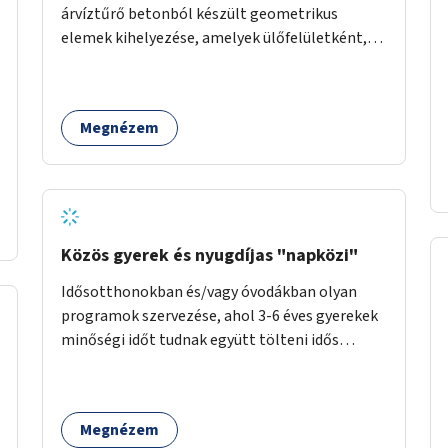
árvíztűrő betonból készült geometrikus
elemek kihelyezése, amelyek ülőfelületként,
asztalként és lépcsőként is – valamint néhány
esetben extra funkcióval (kutyaitató, grill) –
használhatók. Civilek bevonása a fenntartásba.
Megnézem
Közös gyerek és nyugdíjas "napközi"
Idősotthonokban és/vagy óvodákban olyan
programok szervezése, ahol 3-6 éves gyerekek
minőségi időt tudnak együtt tölteni idős
emberekkel, akik társaságra, beszélgetésre
vágynak.
Megnézem