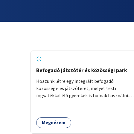
Befogadó játszótér és közösségi park
Hozzunk létre egy integrált befogadó
közösségi- és játszóteret, melyet testi
fogyatékkal élő gyerekek is tudnak használni.
Ennek helyszínéül a XVIII. kerület Turul-park
területe lenne megfelelő, mely mind
elérhetőségét, mind infrastrukturális
Megnézem
adottságait tekintve alkalmas egy új játszótér
kialakítására.