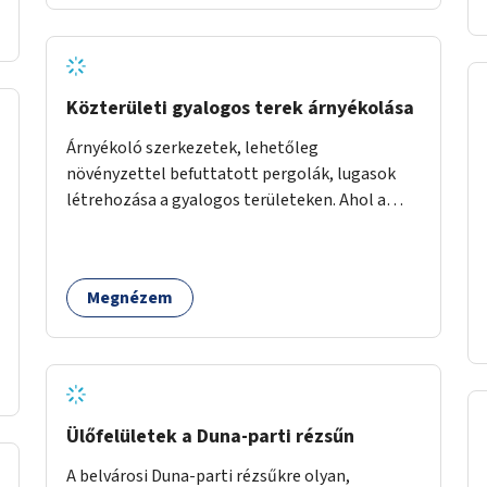
Közterületi gyalogos terek árnyékolása
Árnyékoló szerkezetek, lehetőleg
növényzettel befuttatott pergolák, lugasok
létrehozása a gyalogos területeken. Ahol a
növényültetésre nincs lehetőség, ott akár
dézsából felfutó futónövényzet alkalmazása,
legvégső megoldásként napvitorlák
Megnézem
felszerelése.
Ülőfelületek a Duna-parti rézsűn
A belvárosi Duna-parti rézsűkre olyan,