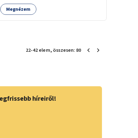
Megnézem
22
-
42
elem
, összesen:
80
egfrissebb híreiről!