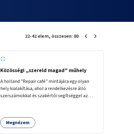
22
-
42
elem
, összesen:
80
Közösségi „szereld magad” műhely
A holland "Repair café" mintájára egy olyan
hely kialakítása, ahol a rendelkezésre álló
szerszámokkal és szakértői segítséggel az
ember maga megjavíthat elromlott tárgyakat.
A műhely egyben találkozóhely is, lehetőség
arra, hogy a közösség tagjai is segítsenek
Megnézem
egymásnak, megosszák tudásukat.