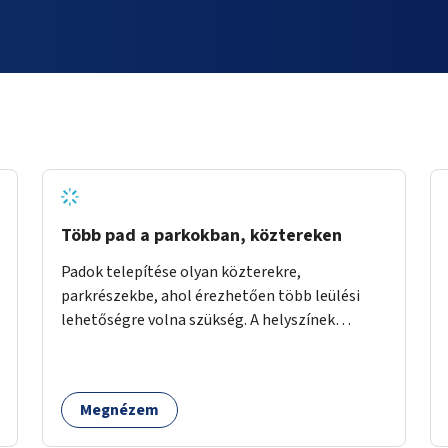
Több pad a parkokban, köztereken
Padok telepítése olyan közterekre,
parkrészekbe, ahol érezhetően több leülési
lehetőségre volna szükség. A helyszínek
kiválasztása a helyiekkel való egyeztetést
követően történhet.
Megnézem