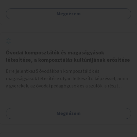
Megnézem
Óvodai komposztálók és magaságyások
létesítése, a komposztálás kultúrájának erősítése
Erre jelentkező óvodákban komposztálók és
magaságyások létesítése olyan felkészítő képzéssel, amin
a gyerekek, az óvodai pedagógusok és a szülők is részt
vehetnek.
Megnézem