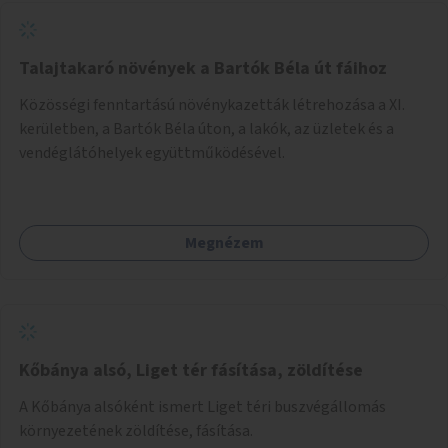
Talajtakaró növények a Bartók Béla út fáihoz
Közösségi fenntartású növénykazetták létrehozása a XI.
kerületben, a Bartók Béla úton, a lakók, az üzletek és a
vendéglátóhelyek együttműködésével.
Megnézem
Kőbánya alsó, Liget tér fásítása, zöldítése
A Kőbánya alsóként ismert Liget téri buszvégállomás
környezetének zöldítése, fásítása.