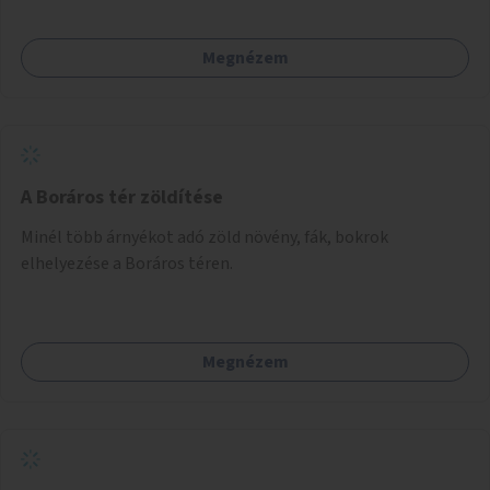
Megnézem
A Boráros tér zöldítése
Minél több árnyékot adó zöld növény, fák, bokrok
elhelyezése a Boráros téren.
Megnézem