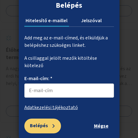
Belépés
Megnézem
Hitelesítő e-maillel
Jelszóval
Add meg az e-mail-címed, és elküldjük a
belépéshez szükséges linket.
Élőhelykezelés a nagytétényi Duna-part
természetvédelmi területen
A csillaggal jelölt mezők kitöltése
kötelező
A nagytétényi Duna-part az M0-s híd (Deák Ferenc híd) és az
érdi határ között mintegy 4,5 kilométeren 2022 óta élvez
E-mail-cím: *
helyi, fővárosi védelmet. Ehhez kapcsolódóan javasoljuk a
terület élőhelykezelését, a tájidegen, invazív fajok
ritkítását, visszaszorítását.
Adatkezelési tájékoztató
Megnézem
Belépés
Mégse