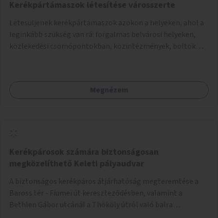
Kerékpártámaszok létesítése városszerte
Létesüljenek kerékpártámaszok azokon a helyeken, ahol a
leginkább szükség van rá: forgalmas belvárosi helyeken,
közlekedési csomópontokban, közintézmények, boltok
előtt.
Megnézem
Kerékpárosok számára biztonságosan
megközelíthető Keleti pályaudvar
A biztonságos kerékpáros átjárhatóság megteremtése a
Baross tér - Fiumei út kereszteződésben, valamint a
Bethlen Gábor utcánál a Thököly útról való balra
kanyarodás biztosítása a Festetics György utca irányába.