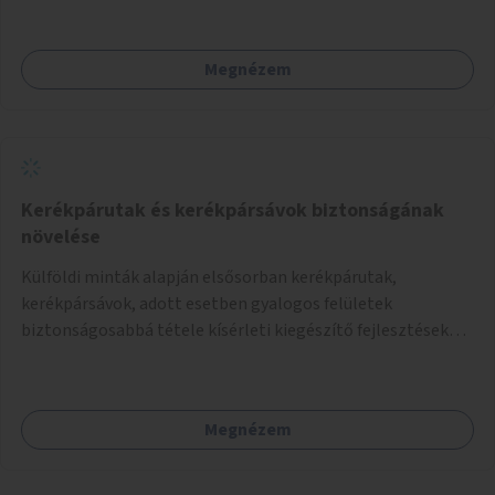
Megnézem
Kerékpárutak és kerékpársávok biztonságának
növelése
Külföldi minták alapján elsősorban kerékpárutak,
kerékpársávok, adott esetben gyalogos felületek
biztonságosabbá tétele kísérleti kiegészítő fejlesztésekkel
(terelők, műanyag elválasztó elemek, több és jobban
látható felfestés stb.)
Megnézem