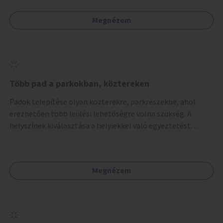
Megnézem
Több pad a parkokban, köztereken
Padok telepítése olyan közterekre, parkrészekbe, ahol
érezhetően több leülési lehetőségre volna szükség. A
helyszínek kiválasztása a helyiekkel való egyeztetést
követően történhet.
Megnézem