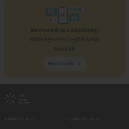
Ne maradj le a közösségi
költségvetés legfrissebb
híreiről!
Feliratkozás
Beküldött ötletek
Megvalósuló ötletek