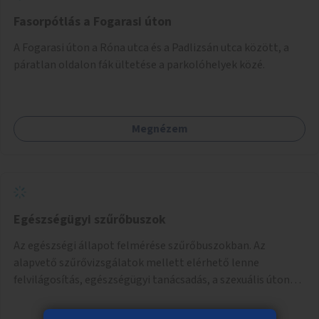
Fasorpótlás a Fogarasi úton
A Fogarasi úton a Róna utca és a Padlizsán utca között, a
páratlan oldalon fák ültetése a parkolóhelyek közé.
Megnézem
Egészségügyi szűrőbuszok
Az egészségi állapot felmérése szűrőbuszokban. Az
alapvető szűrővizsgálatok mellett elérhető lenne
felvilágosítás, egészségügyi tanácsadás, a szexuális úton
terjedő betegségek szűrése és a szenvedélybetegek
támogatása.