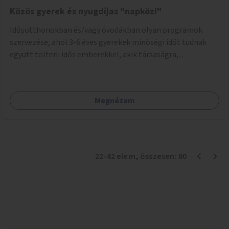
Közös gyerek és nyugdíjas "napközi"
Idősotthonokban és/vagy óvodákban olyan programok
szervezése, ahol 3-6 éves gyerekek minőségi időt tudnak
együtt tölteni idős emberekkel, akik társaságra,
beszélgetésre vágynak.
Megnézem
22
-
42
elem
, összesen:
80