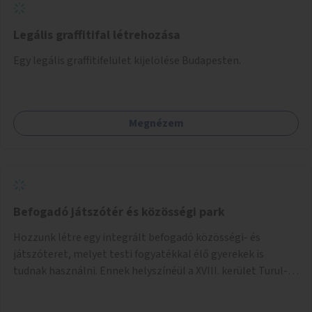
Legális graffitifal létrehozása
Egy legális graffitifelület kijelölése Budapesten.
Megnézem
Befogadó játszótér és közösségi park
Hozzunk létre egy integrált befogadó közösségi- és
játszóteret, melyet testi fogyatékkal élő gyerekek is
tudnak használni. Ennek helyszínéül a XVIII. kerület Turul-
park területe lenne megfelelő, mely mind elérhetőségét,
mind infrastrukturális adottságait tekintve alkalmas egy új