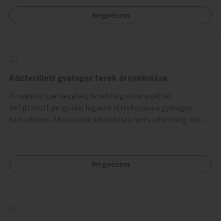
játszótér kialakítására.
Megnézem
Közterületi gyalogos terek árnyékolása
Árnyékoló szerkezetek, lehetőleg növényzettel
befuttatott pergolák, lugasok létrehozása a gyalogos
területeken. Ahol a növényültetésre nincs lehetőség, ott
akár dézsából felfutó futónövényzet alkalmazása, legvégső
megoldásként napvitorlák felszerelése.
Megnézem