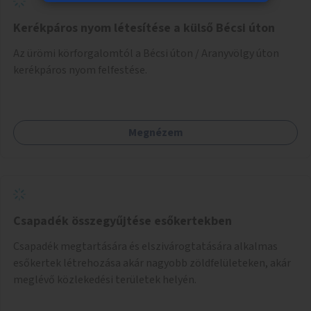
Kerékpáros nyom létesítése a külső Bécsi úton
Az ürömi körforgalomtól a Bécsi úton / Aranyvölgy úton
kerékpáros nyom felfestése.
Megnézem
Csapadék összegyűjtése esőkertekben
Csapadék megtartására és elszivárogtatására alkalmas
esőkertek létrehozása akár nagyobb zöldfelületeken, akár
meglévő közlekedési területek helyén.