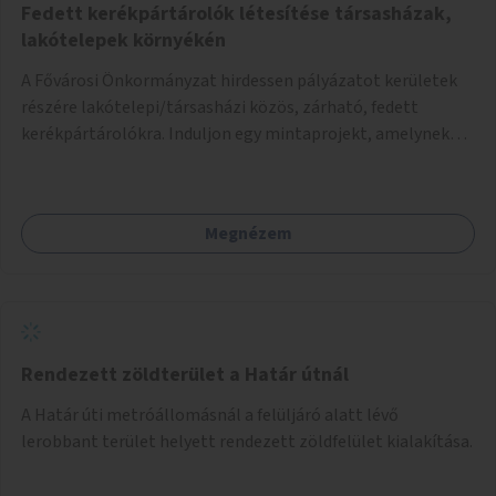
Fedett kerékpártárolók létesítése társasházak,
lakótelepek környékén
A Fővárosi Önkormányzat hirdessen pályázatot kerületek
részére lakótelepi/társasházi közös, zárható, fedett
kerékpártárolókra. Induljon egy mintaprojekt, amelynek
alapján fel lehet mérni, milyen feladatokkal jár a kerület
számára az üzemeltetés.
Megnézem
Rendezett zöldterület a Határ útnál
A Határ úti metróállomásnál a felüljáró alatt lévő
lerobbant terület helyett rendezett zöldfelület kialakítása.