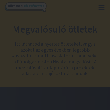
Megvalósuló ötletek
Itt láthatod a nyertes ötleteket, vagyis
azokat az egyes években legtöbb
szavazatot kapott javaslatokat, amelyeket
a Főpolgármesteri Hivatal megvalósít. A
megvalósulás állapotáról a projektek
adatlapján tájékoztatást adunk.