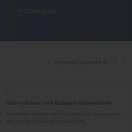
Feltételek törlése
22
-
42
elem
, összesen:
80
Több nyilvános vécé Budapest közterületein
További két nyilvános vécé létesítése olyan helyszíneken,
ahol erre kiemelkedő igény mutatkozik.