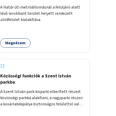
A Határ úti metróállomásnál a felüljáró alatt
lévő lerobbant terület helyett rendezett
zöldfelület kialakítása.
Megnézem
Közösségi funkciók a Szent István
parkba
A Szent István park kisparki elkerített részeit
közösségi parkká alakítani, a nagyparki részen
a kosárlabdapálya biztonságos felülettel való
burkolása.