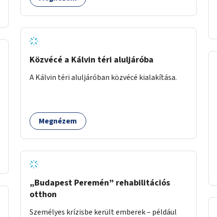
Közvécé a Kálvin téri aluljáróba
A Kálvin téri aluljáróban közvécé kialakítása.
Megnézem
„Budapest Peremén” rehabilitációs
otthon
Személyes krízisbe került emberek – például