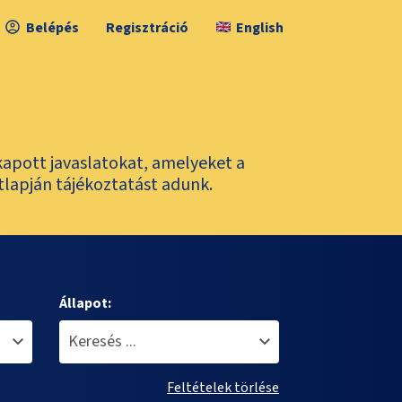
Belépés
Regisztráció
English
kapott javaslatokat, amelyeket a
tlapján tájékoztatást adunk.
Állapot:
Feltételek törlése