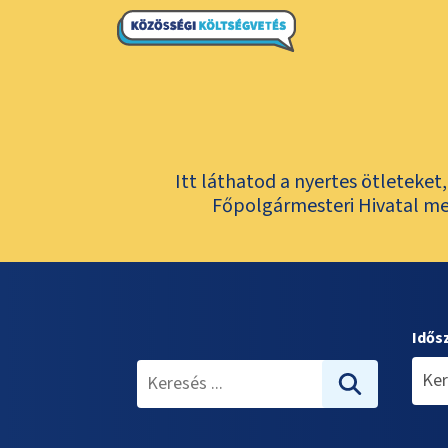
Itt láthatod a nyertes ötleteke
Főpolgármesteri Hivatal meg
Idős