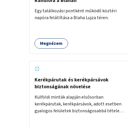
Randióra a Blahán
Egy találkozási pontként működő köztéri
napóra felállítása a Blaha Lujza téren.
Megnézem
Kerékpárutak és kerékpársávok
biztonságának növelése
Külföldi minták alapján elsősorban
kerékpárutak, kerékpársávok, adott esetben
gyalogos felületek biztonságosabbá tétele
kísérleti kiegészítő fejlesztésekkel (terelők,
műanyag elválasztó elemek, több és jobban