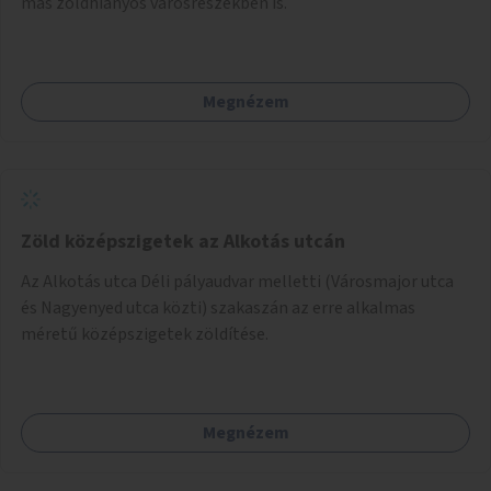
más zöldhiányos városrészekben is.
Megnézem
Zöld középszigetek az Alkotás utcán
Az Alkotás utca Déli pályaudvar melletti (Városmajor utca
és Nagyenyed utca közti) szakaszán az erre alkalmas
méretű középszigetek zöldítése.
Megnézem