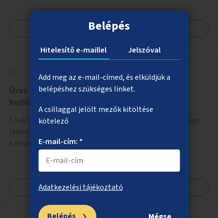
mind infrastrukturális adottságait tekintve alkalmas egy új
játszótér kialakítására.
Belépés
Megnézem
Hitelesítő e-maillel
Jelszóval
Add meg az e-mail-címed, és elküldjük a
belépéshez szükséges linket.
Üres lakások felújítása és bérbeadása
hajléktalansággal küzdőknek
A csillaggal jelölt mezők kitöltése
Fővárosi vagy kerületi tulajdonú, üresen álló lakások vagy
kötelező
lakhatásra használható ingatlanok felújítása civil
E-mail-cím: *
szervezeti segítséggel és az érintettek önkéntes
munkájával, majd a kialakított lakások, lakóegységek
bérbeadása rászorulók számára.
Megnézem
Adatkezelési tájékoztató
Belépés
Mégse