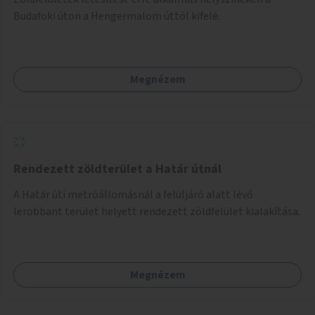
Budafoki úton a Hengermalom úttól kifelé.
Megnézem
Rendezett zöldterület a Határ útnál
A Határ úti metróállomásnál a felüljáró alatt lévő
lerobbant terület helyett rendezett zöldfelület kialakítása.
Megnézem