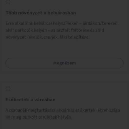
Több növényzet a belvárosban
Erre alkalmas belvárosi helyszíneken – járdákon, tereken,
akár parkolók helyén – az aszfalt feltörése és zöld
növényzet (évelők, cserjék, fák) telepítése.
Megnézem
Esőkertek a városban
A csapadék megtartására alkalmas esőkertek létrehozása
jelenleg burkolt területek helyén.