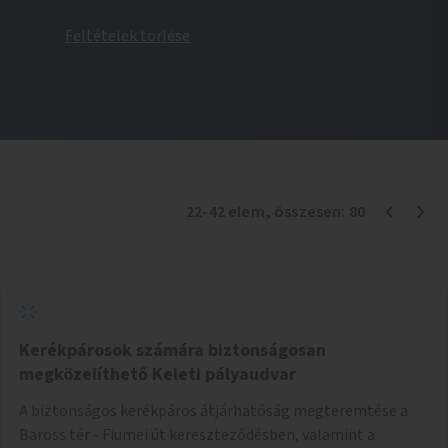
Feltételek törlése
22
-
42
elem
, összesen:
80
Kerékpárosok számára biztonságosan
megközelíthető Keleti pályaudvar
A biztonságos kerékpáros átjárhatóság megteremtése a
Baross tér - Fiumei út kereszteződésben, valamint a