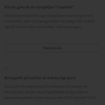
Közös gyerek és nyugdíjas "napközi"
Idősotthonokban és/vagy óvodákban olyan programok
szervezése, ahol 3-6 éves gyerekek minőségi időt tudnak
együtt tölteni idős emberekkel, akik társaságra,
beszélgetésre vágynak.
Megnézem
Befogadó játszótér és közösségi park
Hozzunk létre egy integrált befogadó közösségi- és
játszóteret, melyet testi fogyatékkal élő gyerekek is
tudnak használni. Ennek helyszínéül a XVIII. kerület Turul-
park területe lenne megfelelő, mely mind elérhetőségét,