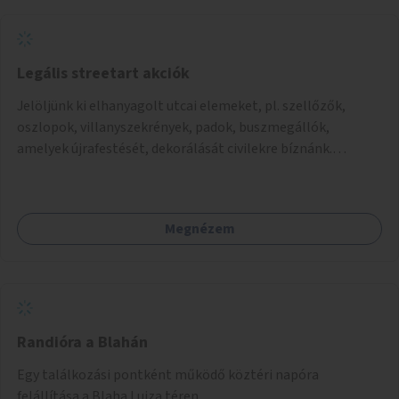
Legális streetart akciók
Jelöljünk ki elhanyagolt utcai elemeket, pl. szellőzők,
oszlopok, villanyszekrények, padok, buszmegállók,
amelyek újrafestését, dekorálását civilekre bíznánk.
Támogassuk a közösségi alapon való megújulást a
szükséges eszközökkel.
Megnézem
Randióra a Blahán
Egy találkozási pontként működő köztéri napóra
felállítása a Blaha Lujza téren.