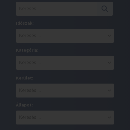
Időszak:
Kategória:
Kerület:
Állapot: