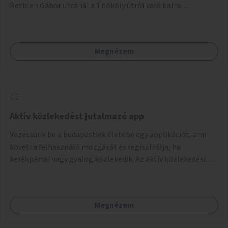
Bethlen Gábor utcánál a Thököly útról való balra
kanyarodás biztosítása a Festetics György utca irányába.
Megnézem
Aktív közlekedést jutalmazó app
Vezessünk be a budapestiek életébe egy applikációt, ami
követi a felhasználó mozgását és regisztrálja, ha
kerékpárral vagy gyalog közlekedik. Az aktív közlekedési
formákat virtuálisan jutalmazza, amit az együttműködő
üzleti partnereknél kedvezményekre, ajándékokra válthat a
felhasználó.
Megnézem