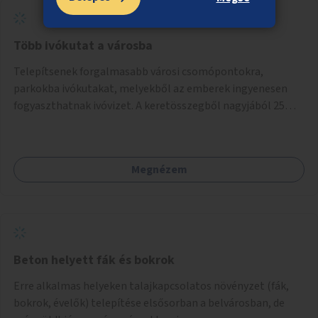
Több ivókutat a városba
Telepítsenek forgalmasabb városi csomópontokra,
parkokba ivókutakat, melyekből az emberek ingyenesen
fogyaszthatnak ivóvizet. A keretösszegből nagyjából 25
ivókút telepítése lehetséges.
Megnézem
Beton helyett fák és bokrok
Erre alkalmas helyeken talajkapcsolatos növényzet (fák,
bokrok, évelők) telepítése elsősorban a belvárosban, de