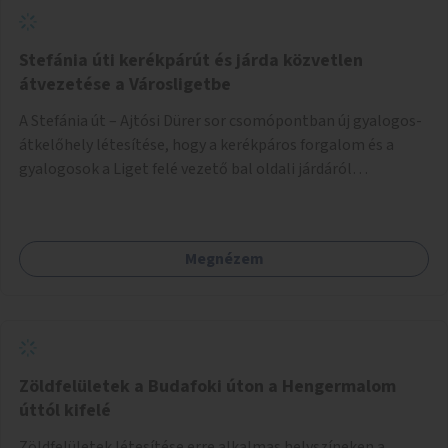
Stefánia úti kerékpárút és járda közvetlen
átvezetése a Városligetbe
A Stefánia út – Ajtósi Dürer sor csomópontban új gyalogos-
átkelőhely létesítése, hogy a kerékpáros forgalom és a
gyalogosok a Liget felé vezető bal oldali járdáról
közvetlenül átkelhessenek a Városligetbe.
Megnézem
Zöldfelületek a Budafoki úton a Hengermalom
úttól kifelé
Zöldfelületek létesítése erre alkalmas helyszíneken a