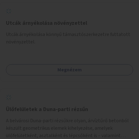
Utcák árnyékolása növényzettel
Utcák árnyékolása könnyű támasztószerkezetre futtatott
növényzettel.
Megnézem
Ülőfelületek a Duna-parti rézsűn
A belvárosi Duna-parti rézsűkre olyan, árvíztűrő betonból
készült geometrikus elemek kihelyezése, amelyek
ülőfelületként, asztalként és lépcsőként is – valamint