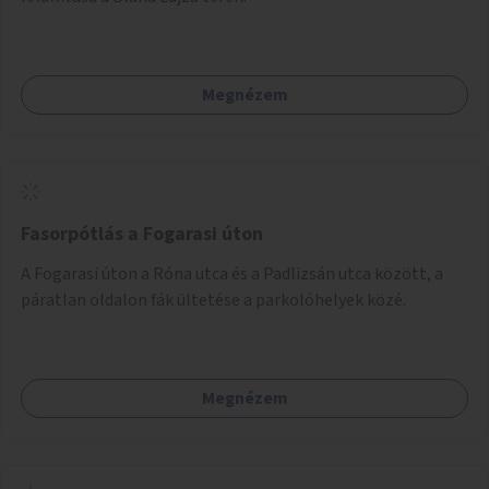
Megnézem
Fasorpótlás a Fogarasi úton
A Fogarasi úton a Róna utca és a Padlizsán utca között, a
páratlan oldalon fák ültetése a parkolóhelyek közé.
Megnézem