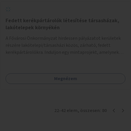
Fedett kerékpártárolók létesítése társasházak,
lakótelepek környékén
A Fővárosi Önkormányzat hirdessen pályázatot kerületek
részére lakótelepi/társasházi közös, zárható, fedett
kerékpártárolókra. Induljon egy mintaprojekt, amelynek
alapján fel lehet mérni, milyen feladatokkal jár a kerület
számára az üzemeltetés.
Megnézem
22
-
42
elem
, összesen:
80