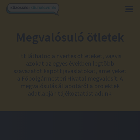
Megvalósuló ötletek
Itt láthatod a nyertes ötleteket, vagyis
azokat az egyes években legtöbb
szavazatot kapott javaslatokat, amelyeket
a Főpolgármesteri Hivatal megvalósít. A
megvalósulás állapotáról a projektek
adatlapján tájékoztatást adunk.