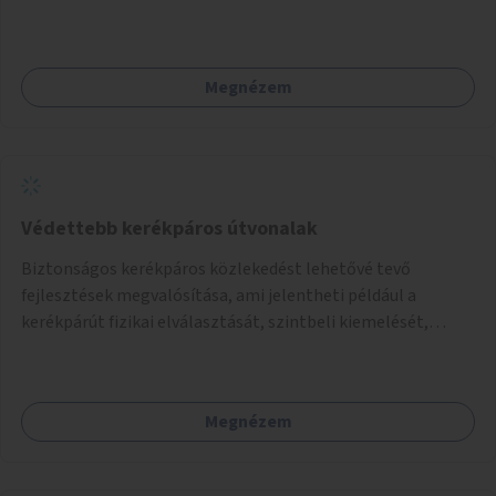
néhány esetben extra funkcióval (kutyaitató, grill) –
használhatók. Civilek bevonása a fenntartásba.
Megnézem
Védettebb kerékpáros útvonalak
Biztonságos kerékpáros közlekedést lehetővé tevő
fejlesztések megvalósítása, ami jelentheti például a
kerékpárút fizikai elválasztását, szintbeli kiemelését,
optikai jelölését, az indirekt balra kanyarodási lehetőség
jelölését – különösen a veszélyesebb kereszteződésekben,
vagy akár egyes egyirányú utcák megnyitását
Megnézem
szembeforgalmú kerékpározásra.