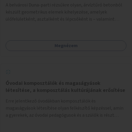
A belvárosi Duna-parti rézsűkre olyan, árvíztűrő betonból
készült geometrikus elemek kihelyezése, amelyek
ülőfelületként, asztalként és lépcsőként is – valamint
néhány esetben extra funkcióval (kutyaitató, grill) –
használhatók. Civilek bevonása a fenntartásba.
Megnézem
Óvodai komposztálók és magaságyások
létesítése, a komposztálás kultúrájának erősítése
Erre jelentkező óvodákban komposztálók és
magaságyások létesítése olyan felkészítő képzéssel, amin
a gyerekek, az óvodai pedagógusok és a szülők is részt
vehetnek.