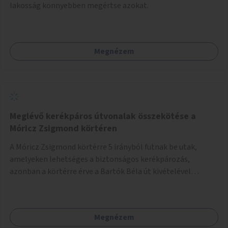
lakosság könnyebben megértse azokat.
Megnézem
Meglévő kerékpáros útvonalak összekötése a
Móricz Zsigmond körtéren
A Móricz Zsigmond körtérre 5 irányból futnak be utak,
amelyeken lehetséges a biztonságos kerékpározás,
azonban a körtérre érve a Bartók Béla út kivételével
mindegyik kerékpáros útvonal megszakad. Alakítsuk ki a
kerékpáros útvonalak összekötését!
Megnézem