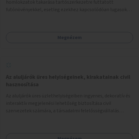
homlokzatok takarása tartószerkezetre futtatott
futónövényekkel, esetleg ezekhez kapcsolódóan lugasok
kialakítása. Ezzel olyan belvárosi helyszíneken növelhető a
zöldfelületek mennyisége, ahol helyhiány miatt másra
nincs lehetőség.
Megnézem
Az aluljárók üres helyiségeinek, kirakatainak civil
hasznosítása
Az aluljárók üres üzlethelyiségeiben ingyenes, dekoratív és
interaktív megjelenési lehetőség biztosítása civil
szervezetek számára, a társadalmi felelősségvállalás
jegyében. A cél, hogy közérdekű, segítő tevékenységeket
mutassanak be látványos, gondolatébresztő formában,
például rajzokkal, kérdésekkel, üzenetküldési lehetőséggel
Megnézem