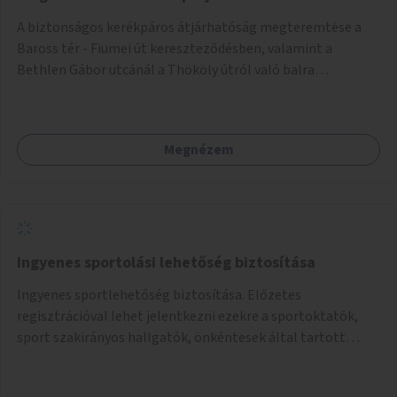
A biztonságos kerékpáros átjárhatóság megteremtése a
Baross tér - Fiumei út kereszteződésben, valamint a
Bethlen Gábor utcánál a Thököly útról való balra
kanyarodás biztosítása a Festetics György utca irányába.
Megnézem
Ingyenes sportolási lehetőség biztosítása
Ingyenes sportlehetőség biztosítása. Előzetes
regisztrációval lehet jelentkezni ezekre a sportoktatók,
sport szakirányos hallgatók, önkéntesek által tartott
programokra.