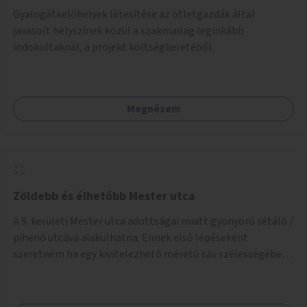
Gyalogátkelőhelyek létesítése az ötletgazdák által
javasolt helyszínek közül a szakmailag leginkább
indokoltaknál, a projekt költségkeretéből.
Megnézem
Zöldebb és élhetőbb Mester utca
A 9. kerületi Mester utca adottságai miatt gyönyörű sétáló /
pihenő utcává alakulhatna. Ennek első lépéseként
szeretném ha egy kivitelezhető méretű sáv szélességében
a beton helyén ládás, vagy a földbe ültetett növényzet
lenne, praktikusan a járda és az autós sáv találkozásánál, a
platán fák között. A lakók, boltok és vendéglátó helyek