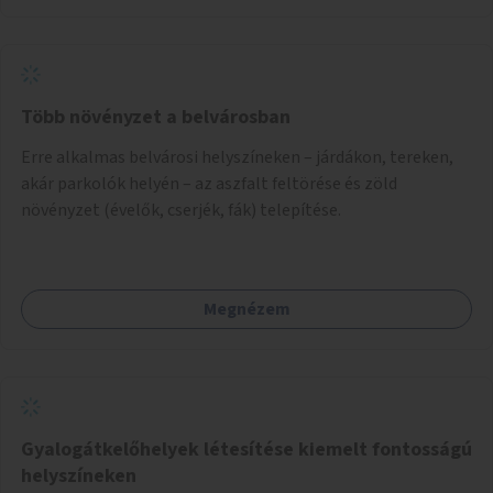
Több növényzet a belvárosban
Erre alkalmas belvárosi helyszíneken – járdákon, tereken,
akár parkolók helyén – az aszfalt feltörése és zöld
növényzet (évelők, cserjék, fák) telepítése.
Megnézem
Gyalogátkelőhelyek létesítése kiemelt fontosságú
helyszíneken