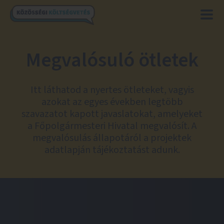
Megvalósuló ötletek
Itt láthatod a nyertes ötleteket, vagyis
azokat az egyes években legtöbb
szavazatot kapott javaslatokat, amelyeket
a Főpolgármesteri Hivatal megvalósít. A
megvalósulás állapotáról a projektek
adatlapján tájékoztatást adunk.