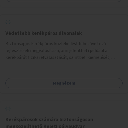
Védettebb kerékpáros útvonalak
Biztonságos kerékpáros közlekedést lehetővé tevő
fejlesztések megvalósítása, ami jelentheti például a
kerékpárút fizikai elválasztását, szintbeli kiemelését,
optikai jelölését, az indirekt balra kanyarodási lehetőség
jelölését – különösen a veszélyesebb kereszteződésekben,
vagy akár egyes egyirányú utcák megnyitását
Megnézem
szembeforgalmú kerékpározásra.
Kerékpárosok számára biztonságosan
megközelíthető Keleti pályaudvar