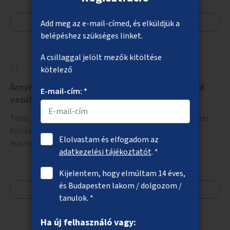
Megnézem
Add meg az e-mail-címed, és elküldjük a
belépéshez szükséges linket.
A csillaggal jelölt mezők kitöltése
kötelező
Árnyékolók és esővédők telepítése a Kelenföld
E-mail-cím: *
vasútállomás melletti buszvégállomásra
Több, nagy méretű, eső és napsütés ellen védő szerkezet
építése a Kelenföld vasútállomás melletti, Etele téri
Elolvastam és elfogadom az
buszvégállomásra
adatkezelési tájékoztatót
. *
Kijelentem, hogy elmúltam 14 éves,
és Budapesten lakom / dolgozom /
Megnézem
tanulok. *
Ha új felhasználó vagy: