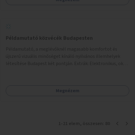
vagy akciónapokkal – bérleti és közüzemi díjak nélkül, a
jelenlegi elhanyagolt állapot helyett.
Példamutató közvécék Budapesten
Példamutató, a meglévőknél magasabb komfortot és
újszerű vizuális minőséget kínáló nyilvános illemhelyek
létesítése Budapest két pontján. Extrák: Elektronikus, okos
fizetési lehetőség vagy ingyenesség; újszerű fenntartási
konstrukció kidolgozása; egyéb kapcsolt szolgáltatások
(pl. ivókút, telefontöltés).
Megnézem
1
-
21
elem
, összesen:
80