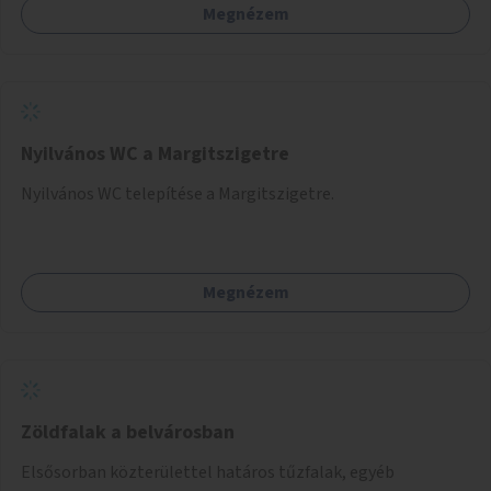
Megnézem
együttműködését kérnénk abban, hogy ez a zöld sáv ne
pusztuljon ki, és megtartsa azt a jó hangulatot, amiből már
könnyebb lesz elképzelni a következő lépést egészen
addig, amíg komolyabb forgalomcsillapítások és zöldítések
nem létesülnek a Mester utcában.
Nyilvános WC a Margitszigetre
Nyilvános WC telepítése a Margitszigetre.
Megnézem
Zöldfalak a belvárosban
Elsősorban közterülettel határos tűzfalak, egyéb