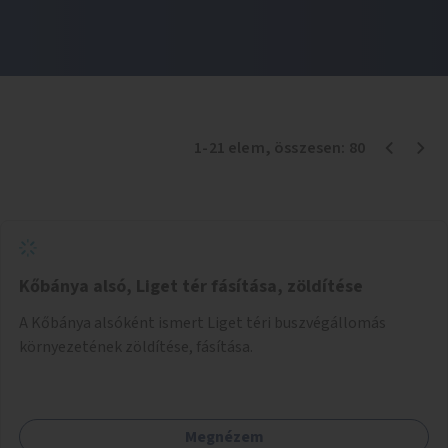
1
-
21
elem
, összesen:
80
Kőbánya alsó, Liget tér fásítása, zöldítése
A Kőbánya alsóként ismert Liget téri buszvégállomás
környezetének zöldítése, fásítása.
Megnézem