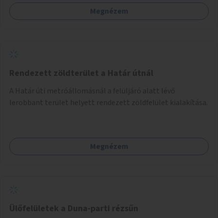
Megnézem
Rendezett zöldterület a Határ útnál
A Határ úti metróállomásnál a felüljáró alatt lévő
lerobbant terület helyett rendezett zöldfelület kialakítása.
Megnézem
Ülőfelületek a Duna-parti rézsűn