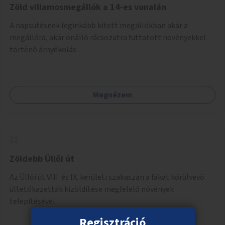
Zöld villamosmegállók a 14-es vonalán
A napsütésnek leginkább kitett megállókban akár a
megállóra, akár önálló rácsozatra futtatott növényekkel
történő árnyékolás.
Megnézem
Zöldebb Üllői út
Az Üllői út VIII. és IX. kerületi szakaszán a fákat körülvevő
ültetőkazetták kizöldítése megfelelő növények
telepítésével.
Regisztráció