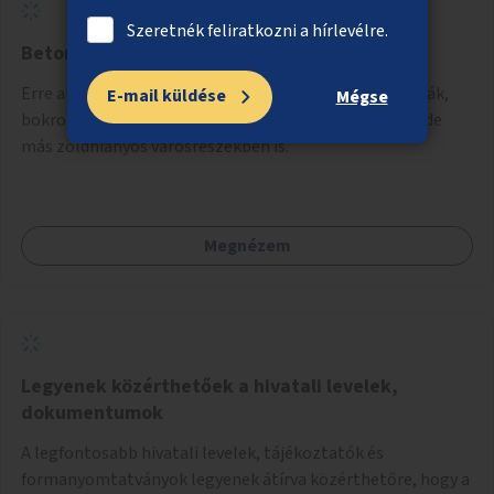
Szeretnék feliratkozni a hírlevélre.
Beton helyett fák és bokrok
Erre alkalmas helyeken talajkapcsolatos növényzet (fák,
E-mail küldése
Mégse
bokrok, évelők) telepítése elsősorban a belvárosban, de
más zöldhiányos városrészekben is.
Megnézem
Legyenek közérthetőek a hivatali levelek,
dokumentumok
A legfontosabb hivatali levelek, tájékoztatók és
formanyomtatványok legyenek átírva közérthetőre, hogy a