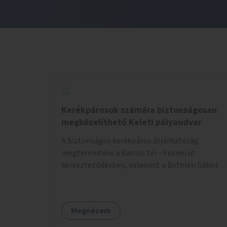
Kerékpárosok számára biztonságosan
megközelíthető Keleti pályaudvar
A biztonságos kerékpáros átjárhatóság
megteremtése a Baross tér - Fiumei út
kereszteződésben, valamint a Bethlen Gábor
utcánál a Thököly útról való balra kanyarodás
biztosítása a Festetics György utca irányába.
Megnézem