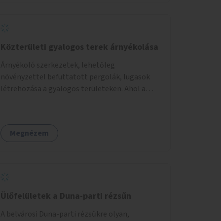
Közterületi gyalogos terek árnyékolása
Árnyékoló szerkezetek, lehetőleg
növényzettel befuttatott pergolák, lugasok
létrehozása a gyalogos területeken. Ahol a
növényültetésre nincs lehetőség, ott akár
dézsából felfutó futónövényzet alkalmazása,
legvégső megoldásként napvitorlák
Megnézem
felszerelése.
Ülőfelületek a Duna-parti rézsűn
A belvárosi Duna-parti rézsűkre olyan,