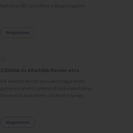
Nyilvános WC telepítése a Margitszigetre.
Megnézem
Zöldebb és élhetőbb Mester utca
A 9. kerületi Mester utca adottságai miatt
gyönyörű sétáló / pihenő utcává alakulhatna.
Ennek első lépéseként szeretném ha egy
kivitelezhető méretű sáv szélességében a
beton helyén ládás, vagy a földbe ültetett
növényzet lenne, praktikusan a járda és az
Megnézem
autós sáv találkozásánál, a platán fák között. A
lakók, boltok és vendéglátó helyek