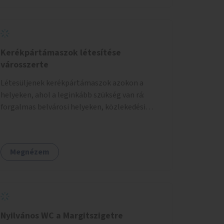
Kerékpártámaszok létesítése
városszerte
Létesüljenek kerékpártámaszok azokon a
helyeken, ahol a leginkább szükség van rá:
forgalmas belvárosi helyeken, közlekedési
csomópontokban, közintézmények, boltok
előtt.
Megnézem
Nyilvános WC a Margitszigetre