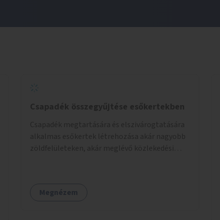
Csapadék összegyűjtése esőkertekben
Csapadék megtartására és elszivárogtatására
alkalmas esőkertek létrehozása akár nagyobb
zöldfelületeken, akár meglévő közlekedési
területek helyén.
Megnézem