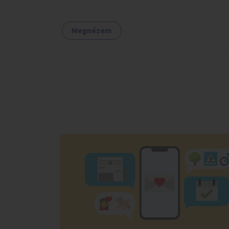
nagyjából 25 ivókút telepítése lehetséges.
Megnézem