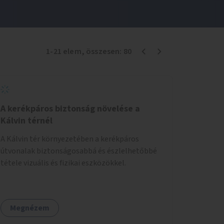
1
-
21
elem
, összesen:
80
A kerékpáros biztonság növelése a
Kálvin térnél
A Kálvin tér környezetében a kerékpáros
útvonalak biztonságosabbá és észlelhetőbbé
tétele vizuális és fizikai eszközökkel.
Megnézem