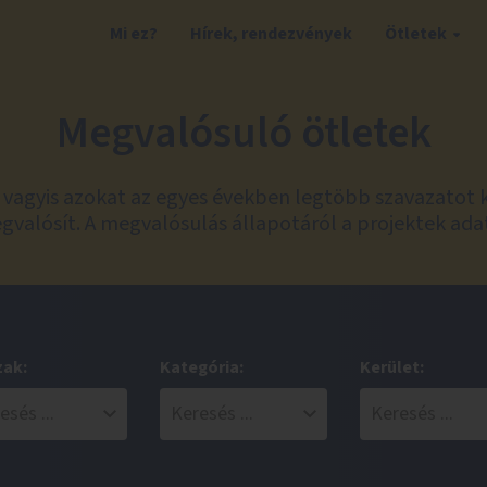
Mi ez?
Hírek, rendezvények
Ötletek
Megvalósuló ötletek
t, vagyis azokat az egyes években legtöbb szavazatot 
valósít. A megvalósulás állapotáról a projektek ada
zak:
Kategória:
Kerület: