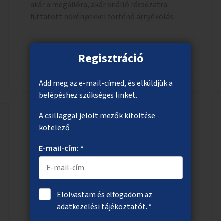
akár a megállóra, akár önálló rácsozatra
futtatott növényekkel történő árnyékolás.
Regisztráció
Megnézem
Add meg az e-mail-címed, és elküldjük a
belépéshez szükséges linket.
A csillaggal jelölt mezők kitöltése
Átjárási lehetőség a Duna-parti
kötelező
sétányra a Haller utcánál
E-mail-cím: *
A Haller utca vonalában lévő soha el nem
készült aluljáró befejezése, ezáltal az átjárás
biztosítása a HÉV-vágányok Duna felőli
oldalára.
Elolvastam és elfogadom az
adatkezelési tájékoztatót
. *