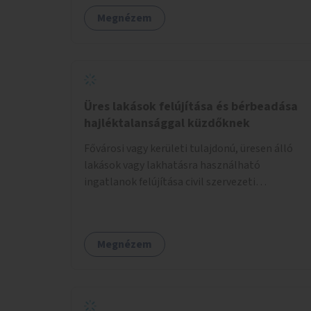
Megnézem
Üres lakások felújítása és bérbeadása
hajléktalansággal küzdőknek
Fővárosi vagy kerületi tulajdonú, üresen álló
lakások vagy lakhatásra használható
ingatlanok felújítása civil szervezeti
segítséggel és az érintettek önkéntes
munkájával, majd a kialakított lakások,
lakóegységek bérbeadása rászorulók számára.
Megnézem