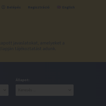
Belépés
Regisztráció
English
kapott javaslatokat, amelyeket a
tlapján tájékoztatást adunk.
Állapot: