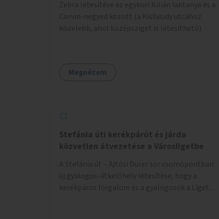
Zebra létesítése az egykori Kilián laktanya és a
Corvin-negyed között (a Kisfaludy utcához
közelebb, ahol középsziget is létesíthető).
Megnézem
Stefánia úti kerékpárút és járda
közvetlen átvezetése a Városligetbe
A Stefánia út – Ajtósi Dürer sor csomópontban
új gyalogos-átkelőhely létesítése, hogy a
kerékpáros forgalom és a gyalogosok a Liget
felé vezető bal oldali járdáról közvetlenül
átkelhessenek a Városligetbe.