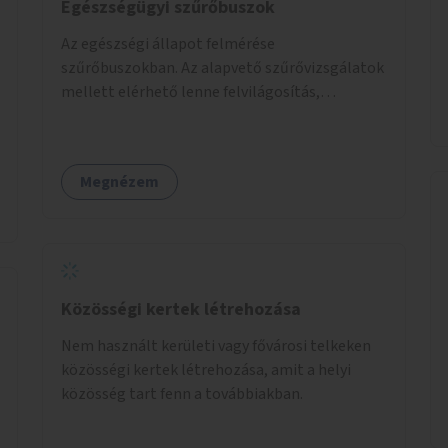
Egészségügyi szűrőbuszok
Az egészségi állapot felmérése
szűrőbuszokban. Az alapvető szűrővizsgálatok
mellett elérhető lenne felvilágosítás,
egészségügyi tanácsadás, a szexuális úton
terjedő betegségek szűrése és a
szenvedélybetegek támogatása.
Megnézem
Közösségi kertek létrehozása
Nem használt kerületi vagy fővárosi telkeken
közösségi kertek létrehozása, amit a helyi
közösség tart fenn a továbbiakban.