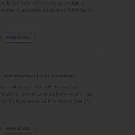
árvíztűrő betonból készült geometrikus
elemek kihelyezése, amelyek ülőfelületként,
asztalként és lépcsőként is – valamint néhány
esetben extra funkcióval (kutyaitató, grill) –
használhatók. Civilek bevonása a fenntartásba.
Megnézem
Több növényzet a belvárosban
Erre alkalmas belvárosi helyszíneken –
járdákon, tereken, akár parkolók helyén – az
aszfalt feltörése és zöld növényzet (évelők,
cserjék, fák) telepítése.
Megnézem