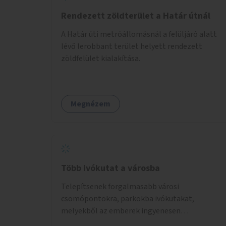
Rendezett zöldterület a Határ útnál
A Határ úti metróállomásnál a felüljáró alatt
lévő lerobbant terület helyett rendezett
zöldfelület kialakítása.
Megnézem
Több ivókutat a városba
Telepítsenek forgalmasabb városi
csomópontokra, parkokba ivókutakat,
melyekből az emberek ingyenesen
fogyaszthatnak ivóvizet. A keretösszegből