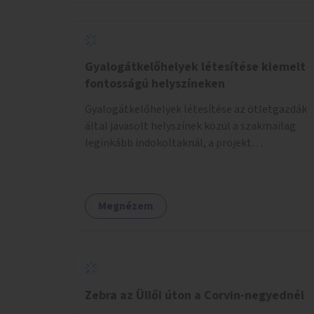
Gyalogátkelőhelyek létesítése kiemelt
fontosságú helyszíneken
Gyalogátkelőhelyek létesítése az ötletgazdák
által javasolt helyszínek közül a szakmailag
leginkább indokoltaknál, a projekt
költségkeretéből.
Megnézem
Zebra az Üllői úton a Corvin-negyednél