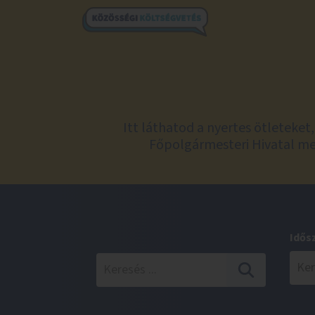
Itt láthatod a nyertes ötleteke
Főpolgármesteri Hivatal meg
Idős