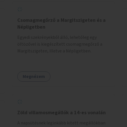
Csomagmegőrző a Margitszigeten és a
Népligetben
Egyedi szekrényekből álló, lehetőleg egy
öltözővel is kiegészített csomagmegőrző a
Margitszigeten, illetve a Népligetben.
Megnézem
Zöld villamosmegállók a 14-es vonalán
A napsütésnek leginkább kitett megállókban