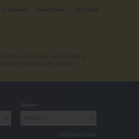
Belépés
Regisztráció
English
kapott javaslatokat, amelyeket a
tlapján tájékoztatást adunk.
Állapot:
Feltételek törlése