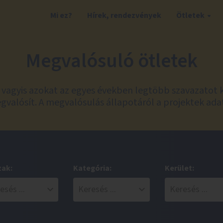
Mi ez?
Hírek, rendezvények
Ötletek
Megvalósuló ötletek
t, vagyis azokat az egyes években legtöbb szavazatot 
valósít. A megvalósulás állapotáról a projektek ada
zak:
Kategória:
Kerület: