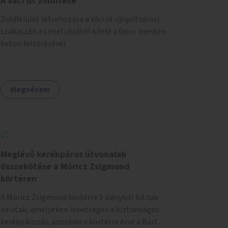
A Váci út zöldítése
Zöldfelület létrehozása a Váci út újlipótvárosi
szakaszán a Lehel utcától kifelé a fasor mentén
beton feltörésével.
Megnézem
Meglévő kerékpáros útvonalak
összekötése a Móricz Zsigmond
körtéren
A Móricz Zsigmond körtérre 5 irányból futnak
be utak, amelyeken lehetséges a biztonságos
kerékpározás, azonban a körtérre érve a Bartók