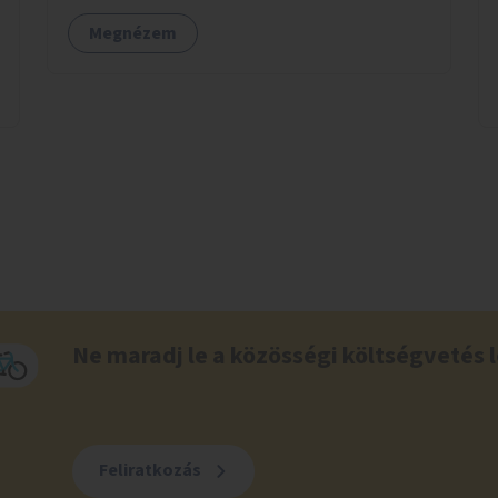
elérhetőségét, mind infrastrukturális
Megnézem
adottságait tekintve alkalmas egy új játszótér
kialakítására.
Ne maradj le a közösségi költségvetés l
Feliratkozás