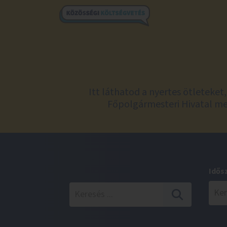
Itt láthatod a nyertes ötleteke
Főpolgármesteri Hivatal meg
Idős