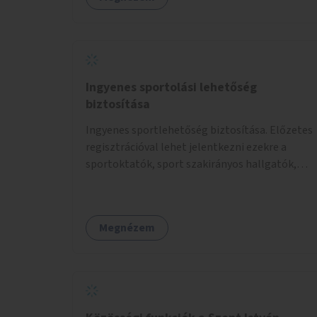
telepítésével egy népszerű, ingyenes
sportolási lehetőség válna elérhetővé a sziget
északi felén, ahol jelenleg egyetlen asztal sem
található.
Ingyenes sportolási lehetőség
biztosítása
Ingyenes sportlehetőség biztosítása. Előzetes
regisztrációval lehet jelentkezni ezekre a
sportoktatók, sport szakirányos hallgatók,
önkéntesek által tartott programokra.
Megnézem