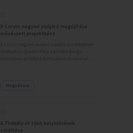
A Corvin-negyed aluljáró megújítása
művészeti projektként
A Corvin-negyed aluljáró vizuális összképének
rendezése, újraalkotása a kortárs design
keretében, például a falfelületek festésével
vagy kiállítóterek létesítésével, amelyekben
kortárs designerek, művészek, tervezők
alkotásai, termékei jelenhetnének meg
Megnézem
alkalmat adva a bemutatkozásra, szélesebb
körben való ismertségre.
A Thököly út több helyszínének
zöldítése