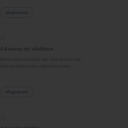
mérni, milyen feladatokkal jár a kerület
számára az üzemeltetés.
Megnézem
A Boráros tér zöldítése
Minél több árnyékot adó zöld növény, fák,
bokrok elhelyezése a Boráros téren.
Megnézem