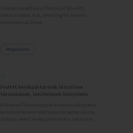
Zöldsáv kialakítása a Thököly út 82. előtt,
illetve zöldítés más, lehetőleg VII. kerületi
helyszínein az útnak.
Megnézem
Fedett kerékpártárolók létesítése
társasházak, lakótelepek környékén
A Fővárosi Önkormányzat hirdessen pályázatot
kerületek részére lakótelepi/társasházi közös,
zárható, fedett kerékpártárolókra. Induljon egy
mintaprojekt, amelynek alapján fel lehet