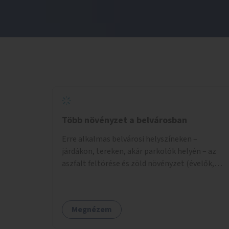
Több növényzet a belvárosban
Erre alkalmas belvárosi helyszíneken –
járdákon, tereken, akár parkolók helyén – az
aszfalt feltörése és zöld növényzet (évelők,
cserjék, fák) telepítése.
Megnézem