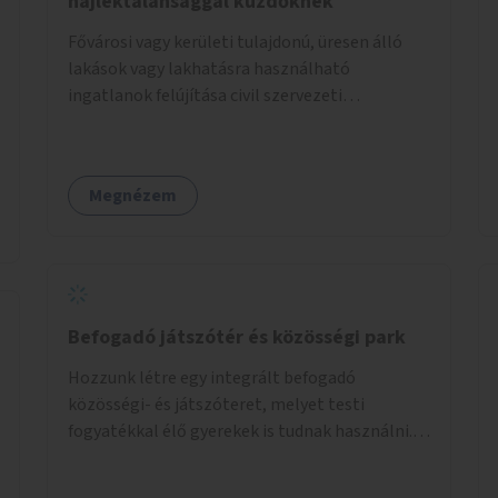
hajléktalansággal küzdőknek
Fővárosi vagy kerületi tulajdonú, üresen álló
lakások vagy lakhatásra használható
ingatlanok felújítása civil szervezeti
segítséggel és az érintettek önkéntes
munkájával, majd a kialakított lakások,
lakóegységek bérbeadása rászorulók számára.
Megnézem
Befogadó játszótér és közösségi park
Hozzunk létre egy integrált befogadó
közösségi- és játszóteret, melyet testi
fogyatékkal élő gyerekek is tudnak használni.
Ennek helyszínéül a XVIII. kerület Turul-park
területe lenne megfelelő, mely mind