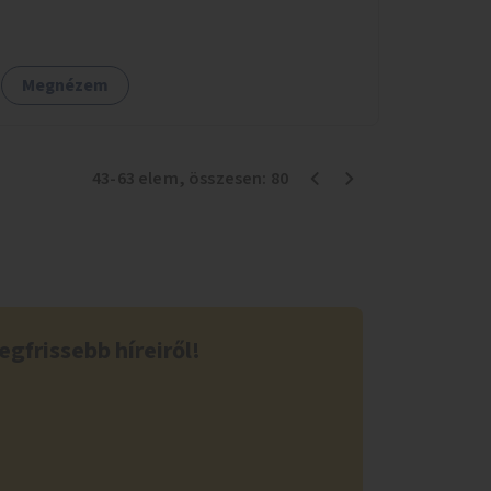
Béla út kivételével mindegyik kerékpáros
útvonal megszakad. Alakítsuk ki a kerékpáros
útvonalak összekötését!
Megnézem
43
-
63
elem
, összesen:
80
egfrissebb híreiről!