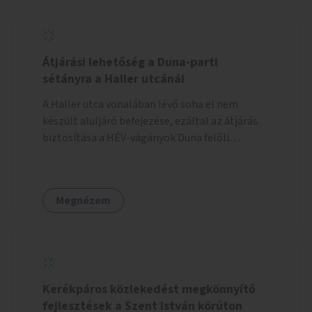
helyszínen iskolai együttműködéssel. A
szervezést az Önkormányzat koordinálná, a
tematikát a szakemberek alakítanák ki, külön
figyelmet fordítva a hátrányos helyzetű
Átjárási lehetőség a Duna-parti
gyerekek bevonására is. A program pilot
sétányra a Haller utcánál
jelleggel indulna, több korosztály számára.
A Haller utca vonalában lévő soha el nem
készült aluljáró befejezése, ezáltal az átjárás
biztosítása a HÉV-vágányok Duna felőli
oldalára.
Megnézem
Kerékpáros közlekedést megkönnyítő
fejlesztések a Szent István körúton