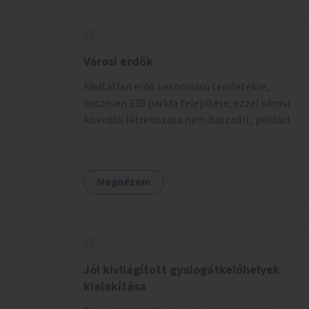
Városi erdők
Fásítatlan erdő besorolású területekre,
összesen 330 parkfa telepítése, ezzel városi
kiserdők létrehozása nem használt, például
rozsdaövezeti telkeken, 3 év gondozással.
Megnézem
Jól kivilágított gyalogátkelőhelyek
kialakítása