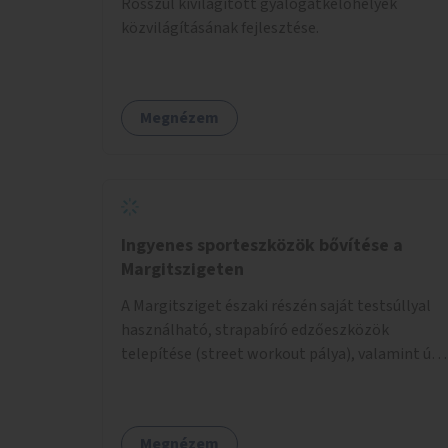
Rosszul kivilágított gyalogátkelőhelyek
közvilágításának fejlesztése.
Megnézem
Ingyenes sporteszközök bővítése a
Margitszigeten
A Margitsziget északi részén saját testsúllyal
használható, strapabíró edzőeszközök
telepítése (street workout pálya), valamint új
kültéri pingpongasztalok kihelyezése. A
meglévő fitneszterület jelenleg alig felszerelt,
így kihasználatlan. A pingpongasztalok
Megnézem