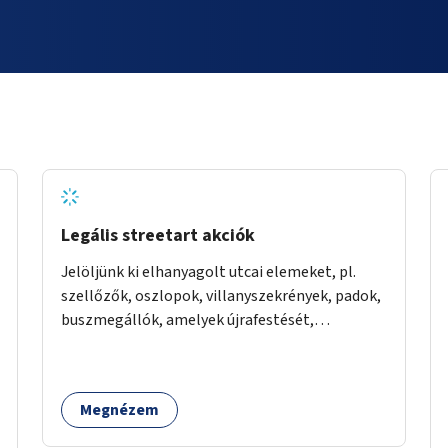
Legális streetart akciók
Jelöljünk ki elhanyagolt utcai elemeket, pl.
szellőzők, oszlopok, villanyszekrények, padok,
buszmegállók, amelyek újrafestését,
dekorálását civilekre bíznánk. Támogassuk a
közösségi alapon való megújulást a szükséges
eszközökkel.
Megnézem