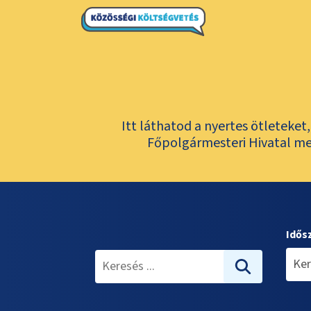
Itt láthatod a nyertes ötleteke
Főpolgármesteri Hivatal meg
Idős