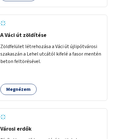
A Váci út zöldítése
Zöldfelület létrehozása a Váci út újlipótvárosi
szakaszán a Lehel utcától kifelé a fasor mentén
beton feltörésével.
Megnézem
Városi erdők