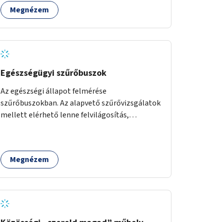
Megnézem
Egészségügyi szűrőbuszok
Az egészségi állapot felmérése
szűrőbuszokban. Az alapvető szűrővizsgálatok
mellett elérhető lenne felvilágosítás,
egészségügyi tanácsadás, a szexuális úton
terjedő betegségek szűrése és a
szenvedélybetegek támogatása.
Megnézem