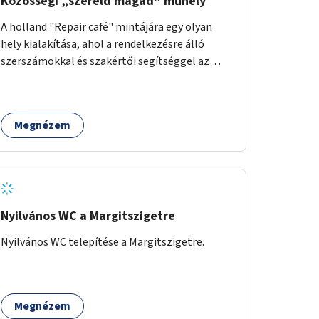
Közösségi „szereld magad” műhely
A holland "Repair café" mintájára egy olyan
hely kialakítása, ahol a rendelkezésre álló
szerszámokkal és szakértői segítséggel az
ember maga megjavíthat elromlott tárgyakat.
A műhely egyben találkozóhely is, lehetőség
arra, hogy a közösség tagjai is segítsenek
Megnézem
egymásnak, megosszák tudásukat.
Nyilvános WC a Margitszigetre
Nyilvános WC telepítése a Margitszigetre.
Megnézem