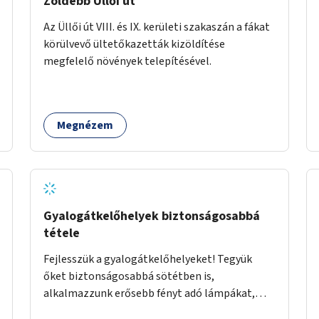
Zöldebb Üllői út
Az Üllői út VIII. és IX. kerületi szakaszán a fákat
körülvevő ültetőkazetták kizöldítése
megfelelő növények telepítésével.
Megnézem
Gyalogátkelőhelyek biztonságosabbá
tétele
Fejlesszük a gyalogátkelőhelyeket! Tegyük
őket biztonságosabbá sötétben is,
alkalmazzunk erősebb fényt adó lámpákat,
helyezzünk ki hangjelzést adó készülékeket és