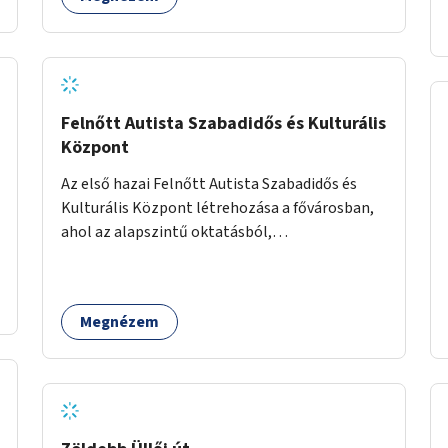
Felnőtt Autista Szabadidős és Kulturális
Központ
Az első hazai Felnőtt Autista Szabadidős és
Kulturális Központ létrehozása a fővárosban,
ahol az alapszintű oktatásból,
továbbképzésből és a felsőoktatásból kikerülő
autista fiatalok élethosszig tartó támogatásra
és közösségekre találhatnak.
Megnézem