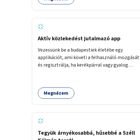
Aktív közlekedést jutalmazó app
Vezessünk be a budapestiek életébe egy
applikációt, ami követi a felhasználó mozgását
és regisztrálja, ha kerékpárral vagy gyalog
közlekedik. Az aktív közlekedési formákat
virtuálisan jutalmazza, amit az együttműködő
üzleti partnereknél kedvezményekre,
Megnézem
ajándékokra válthat a felhasználó.
Tegyük árnyékosabbá, hűsebbé a Széll