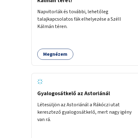
Kálmán teret!
Napvitorlák és további, lehetőleg
talajkapcsolatos fák elhelyezése a Széll
Kálmán téren.
Megnézem
Gyalogosátkelő az Astoriánál
Létesüljön az Astoriánál a Rákóczi utat
keresztező gyalogosátkelő, mert nagy igény
van rá.