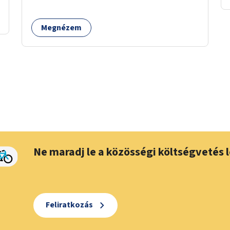
taktilis jelzéseket a vakok és gyengénlátók
számára.
Megnézem
Ne maradj le a közösségi költségvetés l
Feliratkozás