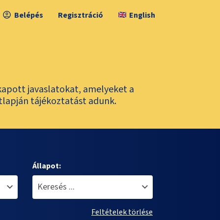
Belépés
Regisztráció
English
kapott javaslatokat, amelyeket a
tlapján tájékoztatást adunk.
Állapot:
Feltételek törlése