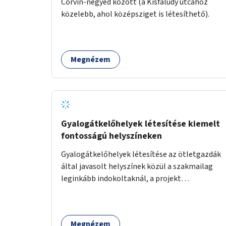
Corvin-negyed között (a Kisfaludy utcához
közelebb, ahol középsziget is létesíthető).
Megnézem
Gyalogátkelőhelyek létesítése kiemelt
fontosságú helyszíneken
Gyalogátkelőhelyek létesítése az ötletgazdák
által javasolt helyszínek közül a szakmailag
leginkább indokoltaknál, a projekt
költségkeretéből.
Megnézem