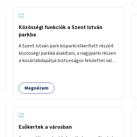
Közösségi funkciók a Szent István
parkba
A Szent István park kisparki elkerített részeit
közösségi parkká alakítani, a nagyparki részen
a kosárlabdapálya biztonságos felülettel való
burkolása.
Megnézem
Esőkertek a városban