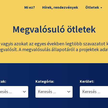
Mi ez?
Hírek, rendezvények
Ötletek
Megvalósuló ötletek
t, vagyis azokat az egyes években legtöbb szavazatot 
valósít. A megvalósulás állapotáról a projektek ada
zak:
Kategória:
Kerület: