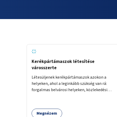
Kerékpártámaszok létesítése
városszerte
Létesüljenek kerékpártámaszok azokon a
helyeken, ahol a leginkább szükség van rá:
forgalmas belvárosi helyeken, közlekedési
csomópontokban, közintézmények, boltok
előtt.
Megnézem