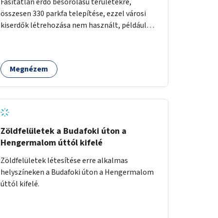
Fásítatlan erdő besorolású területekre,
összesen 330 parkfa telepítése, ezzel városi
kiserdők létrehozása nem használt, például
rozsdaövezeti telkeken, 3 év gondozással.
Megnézem
Zöldfelületek a Budafoki úton a
Hengermalom úttól kifelé
Zöldfelületek létesítése erre alkalmas
helyszíneken a Budafoki úton a Hengermalom
úttól kifelé.