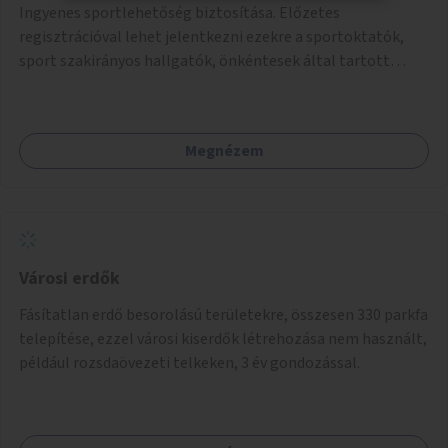
Ingyenes sportlehetőség biztosítása. Előzetes
regisztrációval lehet jelentkezni ezekre a sportoktatók,
sport szakirányos hallgatók, önkéntesek által tartott
programokra.
Megnézem
Városi erdők
Fásítatlan erdő besorolású területekre, összesen 330 parkfa
telepítése, ezzel városi kiserdők létrehozása nem használt,
például rozsdaövezeti telkeken, 3 év gondozással.