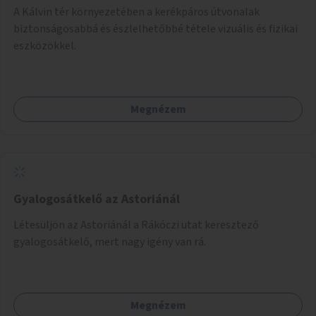
A Kálvin tér környezetében a kerékpáros útvonalak
biztonságosabbá és észlelhetőbbé tétele vizuális és fizikai
eszközökkel.
Megnézem
Gyalogosátkelő az Astoriánál
Létesüljön az Astoriánál a Rákóczi utat keresztező
gyalogosátkelő, mert nagy igény van rá.
Megnézem