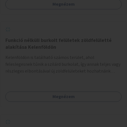
Megnézem
Funkció nélküli burkolt felületek zöldfelületté
alakítása Kelenföldön
Kelenföldön is található számos terület, ahol
feleslegesnek tűnik a szilárd burkolat, így annak teljes vagy
részleges elbontásával új zöldfelületeket hozhatnánk
létre. Ilyenek például az Etele út 19. és Mérnök utca 32.
közötti, vagy a Fraknó utca 22/b és a Bártfai utca közötti
aszfaltos területek.
Megnézem