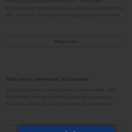
Fejlesszük a gyalogátkelőhelyeket! Tegyük őket
biztonságosabbá sötétben is, alkalmazzunk erősebb fényt
adó lámpákat, helyezzünk ki hangjelzést adó készülékeket
és taktilis jelzéseket a vakok és gyengénlátók számára.
Megnézem
Több pad a parkokban, köztereken
Padok telepítése olyan közterekre, parkrészekbe, ahol
érezhetően több leülési lehetőségre volna szükség. A
helyszínek kiválasztása a helyiekkel való egyeztetést
követően történhet.
Megnézem