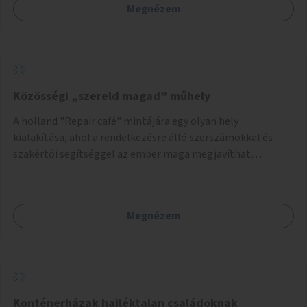
Megnézem
Közösségi „szereld magad” műhely
A holland "Repair café" mintájára egy olyan hely
kialakítása, ahol a rendelkezésre álló szerszámokkal és
szakértői segítséggel az ember maga megjavíthat
elromlott tárgyakat. A műhely egyben találkozóhely is,
lehetőség arra, hogy a közösség tagjai is segítsenek
egymásnak, megosszák tudásukat.
Megnézem
Konténerházak hajléktalan családoknak