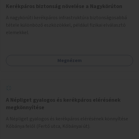
Kerékpáros biztonság növelése a Nagykörúton
A nagykörúti kerékpáros infrastruktúra biztonságosabbá
tétele különböző eszközökkel, például fizikai elválasztó
elemekkel.
Megnézem
A Népliget gyalogos és kerékpáros elérésének
megkönnyítése
A Népliget gyalogos és kerékpáros elérésének könnyítése
Kőbánya felől (Fertő utca, Kőbányai út).