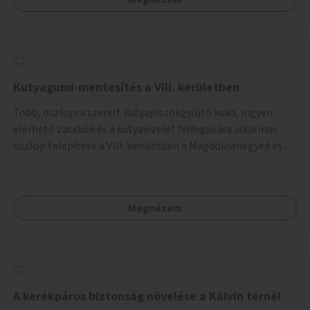
Kutyagumi-mentesítés a VIII. kerületben
Több, oszlopra szerelt kutyapiszokgyűjtő kuka, ingyen
elérhető zacskók és a kutyavizelet felfogására alkalmas
oszlop telepítése a VIII. kerületben a Magdolnanegyed és a
Palotanegyed néhány pontján, pilot jelleggel.
Megnézem
A kerékpáros biztonság növelése a Kálvin térnél