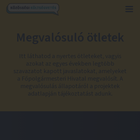
Megvalósuló ötletek
Itt láthatod a nyertes ötleteket, vagyis
azokat az egyes években legtöbb
szavazatot kapott javaslatokat, amelyeket
a Főpolgármesteri Hivatal megvalósít. A
megvalósulás állapotáról a projektek
adatlapján tájékoztatást adunk.