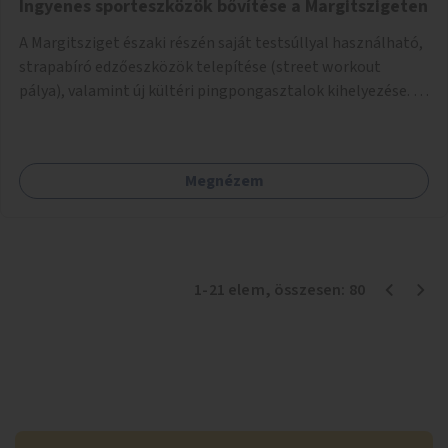
Ingyenes sporteszközök bővítése a Margitszigeten
A Margitsziget északi részén saját testsúllyal használható,
strapabíró edzőeszközök telepítése (street workout
pálya), valamint új kültéri pingpongasztalok kihelyezése. A
meglévő fitneszterület jelenleg alig felszerelt, így
kihasználatlan. A pingpongasztalok telepítésével egy
népszerű, ingyenes sportolási lehetőség válna elérhetővé a
Megnézem
sziget északi felén, ahol jelenleg egyetlen asztal sem
található.
1
-
21
elem
, összesen:
80