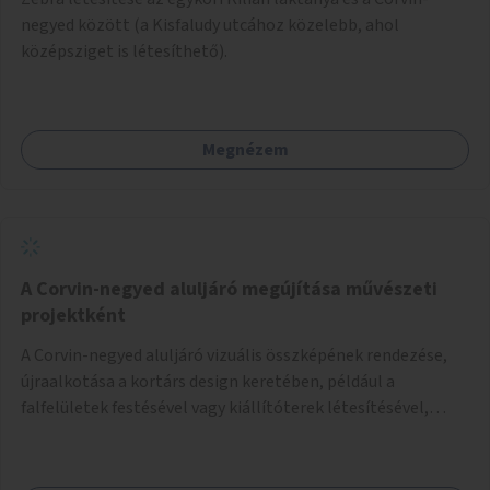
negyed között (a Kisfaludy utcához közelebb, ahol
középsziget is létesíthető).
Megnézem
A Corvin-negyed aluljáró megújítása művészeti
projektként
A Corvin-negyed aluljáró vizuális összképének rendezése,
újraalkotása a kortárs design keretében, például a
falfelületek festésével vagy kiállítóterek létesítésével,
amelyekben kortárs designerek, művészek, tervezők
alkotásai, termékei jelenhetnének meg alkalmat adva a
bemutatkozásra, szélesebb körben való ismertségre.