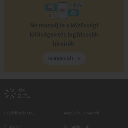
Ne maradj le a közösségi
költségvetés legfrissebb
híreiről!
Feliratkozás
Beküldött ötletek
Megvalósuló ötletek
Sütikezelés
Sütitájékoztató