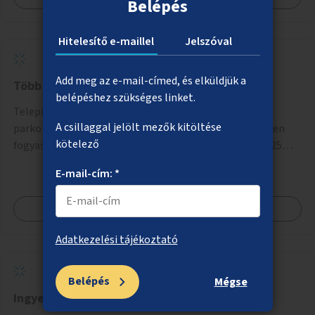
Belépés
Hitelesítő e-maillel
Jelszóval
Add meg az e-mail-címed, és elküldjük a
Több ivókutat a városba
belépéshez szükséges linket.
Telepítsenek forgalmasabb városi csomópontokra,
A csillaggal jelölt mezők kitöltése
parkokba ivókutakat, melyekből az emberek ingyenesen
kötelező
fogyaszthatnak ivóvizet. A keretösszegből nagyjából 25
ivókút telepítése lehetséges.
E-mail-cím: *
Megnézem
Adatkezelési tájékoztató
Belépés
Mégse
Ingyenes sportolási lehetőség biztosítása