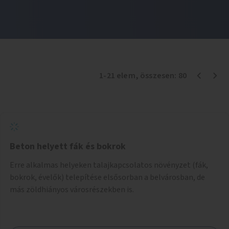
1
-
21
elem
, összesen:
80
Beton helyett fák és bokrok
Erre alkalmas helyeken talajkapcsolatos növényzet (fák,
bokrok, évelők) telepítése elsősorban a belvárosban, de
más zöldhiányos városrészekben is.