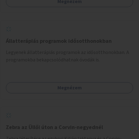
Megnézem
Állatterápiás programok idősotthonokban
Legyenek állatterápiás programok az idősotthonokban. A
programokba bekapcsolódhatnak óvodák is.
Megnézem
Zebra az Üllői úton a Corvin-negyednél
Zebra létesítése az egykori Kilián laktanya és a Corvin-