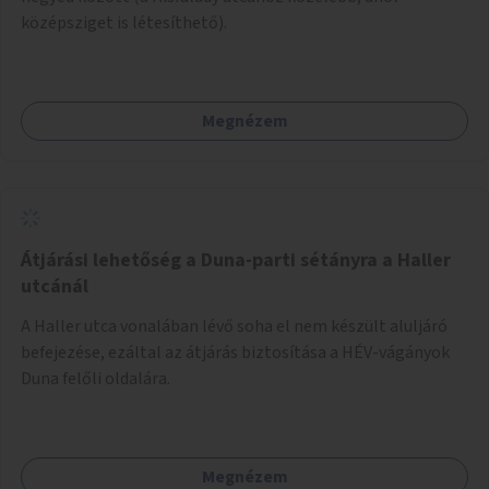
középsziget is létesíthető).
Megnézem
Átjárási lehetőség a Duna-parti sétányra a Haller
utcánál
A Haller utca vonalában lévő soha el nem készült aluljáró
befejezése, ezáltal az átjárás biztosítása a HÉV-vágányok
Duna felőli oldalára.
Megnézem