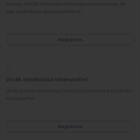
bokrok, évelők) telepítése elsősorban a belvárosban, de
más zöldhiányos városrészekben is.
Megnézem
Utcák árnyékolása növényzettel
Utcák árnyékolása könnyű támasztószerkezetre futtatott
növényzettel.
Megnézem