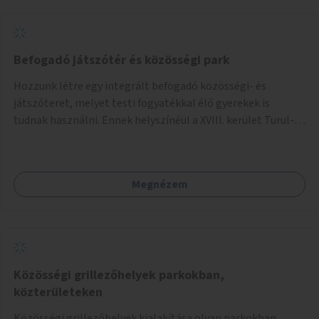
Befogadó játszótér és közösségi park
Hozzunk létre egy integrált befogadó közösségi- és
játszóteret, melyet testi fogyatékkal élő gyerekek is
tudnak használni. Ennek helyszínéül a XVIII. kerület Turul-
park területe lenne megfelelő, mely mind elérhetőségét,
mind infrastrukturális adottságait tekintve alkalmas egy új
játszótér kialakítására.
Megnézem
Közösségi grillezőhelyek parkokban,
közterületeken
Közösségi grillezőhelyek kialakítása olyan parkokban,