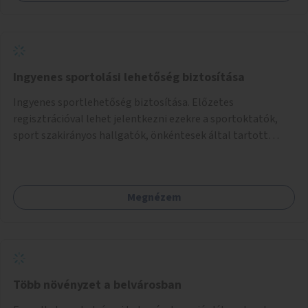
Ingyenes sportolási lehetőség biztosítása
Ingyenes sportlehetőség biztosítása. Előzetes
regisztrációval lehet jelentkezni ezekre a sportoktatók,
sport szakirányos hallgatók, önkéntesek által tartott
programokra.
Megnézem
Több növényzet a belvárosban