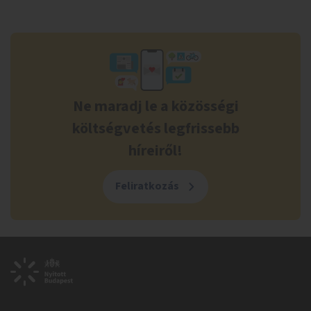
Ne maradj le a közösségi
költségvetés legfrissebb
híreiről!
Feliratkozás