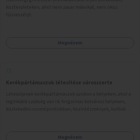
közterületeken, ahol nem zavar másokat, nem okoz
tűzveszélyt.
Megnézem
Kerékpártámaszok létesítése városszerte
Létesüljenek kerékpártámaszok azokon a helyeken, ahol a
leginkább szükség van rá: forgalmas belvárosi helyeken,
közlekedési csomópontokban, közintézmények, boltok
előtt.
Megnézem