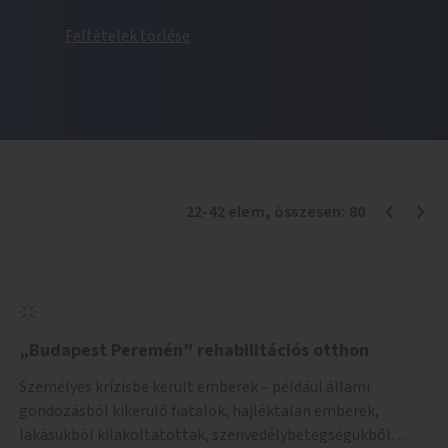
Feltételek törlése
22
-
42
elem
, összesen:
80
„Budapest Peremén” rehabilitációs otthon
Személyes krízisbe került emberek – például állami
gondozásból kikerülő fiatalok, hajléktalan emberek,
lakásukból kilakoltatottak, szenvedélybetegségükből