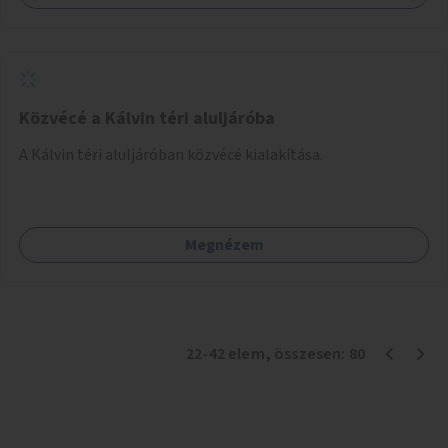
Közvécé a Kálvin téri aluljáróba
A Kálvin téri aluljáróban közvécé kialakítása.
Megnézem
22
-
42
elem
, összesen:
80