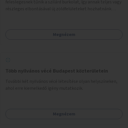
feleslegesnek tűnik a szilárd burkolat, így annak teljes vagy
részleges elbontásával új zöldfelületeket hozhatnánk
létre. Ilyenek például az Etele út 19. és Mérnök utca 32.
közötti, vagy a Fraknó utca 22/b és a Bártfai utca közötti
aszfaltos területek.
Megnézem
Több nyilvános vécé Budapest közterületein
További két nyilvános vécé létesítése olyan helyszíneken,
ahol erre kiemelkedő igény mutatkozik.
Megnézem