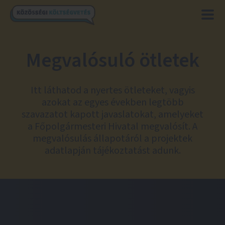
Megvalósuló ötletek
Itt láthatod a nyertes ötleteket, vagyis
azokat az egyes években legtöbb
szavazatot kapott javaslatokat, amelyeket
a Főpolgármesteri Hivatal megvalósít. A
megvalósulás állapotáról a projektek
adatlapján tájékoztatást adunk.