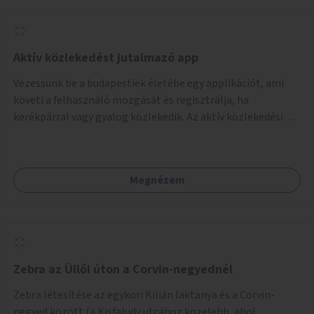
Aktív közlekedést jutalmazó app
Vezessünk be a budapestiek életébe egy applikációt, ami
követi a felhasználó mozgását és regisztrálja, ha
kerékpárral vagy gyalog közlekedik. Az aktív közlekedési
formákat virtuálisan jutalmazza, amit az együttműködő
üzleti partnereknél kedvezményekre, ajándékokra válthat a
felhasználó.
Megnézem
Zebra az Üllői úton a Corvin-negyednél
Zebra létesítése az egykori Kilián laktanya és a Corvin-
negyed között (a Kisfaludy utcához közelebb, ahol