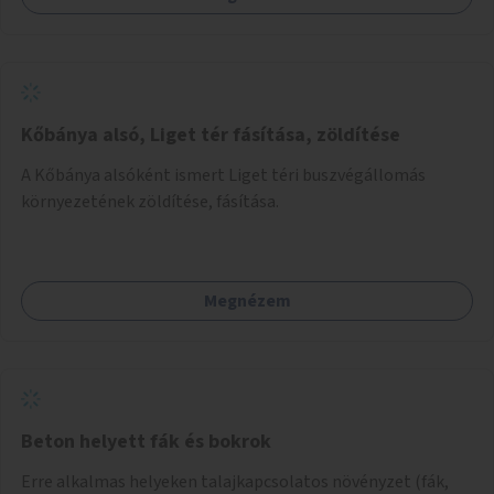
Kőbánya alsó, Liget tér fásítása, zöldítése
A Kőbánya alsóként ismert Liget téri buszvégállomás
környezetének zöldítése, fásítása.
Megnézem
Beton helyett fák és bokrok
Erre alkalmas helyeken talajkapcsolatos növényzet (fák,