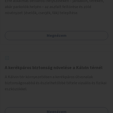
Erre alkalmas belvárosi helyszíneken – járdákon, tereken,
akár parkolók helyén – az aszfalt feltörése és zöld
növényzet (évelők, cserjék, fák) telepítése.
Megnézem
A kerékpáros biztonság növelése a Kálvin térnél
A Kálvin tér környezetében a kerékpáros útvonalak
biztonságosabbá és észlelhetőbbé tétele vizuális és fizikai
eszközökkel.
Megnézem