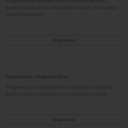
A napsütésnek leginkább kitett megállókban akár a
megállóra, akár önálló rácsozatra futtatott növényekkel
történő árnyékolás.
Megnézem
Fasorpótlás a Fogarasi úton
A Fogarasi úton a Róna utca és a Padlizsán utca között, a
páratlan oldalon fák ültetése a parkolóhelyek közé.
Megnézem