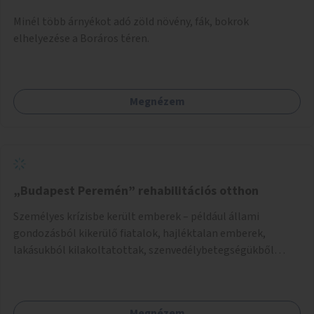
Minél több árnyékot adó zöld növény, fák, bokrok
elhelyezése a Boráros téren.
Megnézem
„Budapest Peremén” rehabilitációs otthon
Személyes krízisbe került emberek – például állami
gondozásból kikerülő fiatalok, hajléktalan emberek,
lakásukból kilakoltatottak, szenvedélybetegségükből
kijönni szándékozók – számára rehabilitációs otthon
megteremtése Budapest valamely peremkerületén,
civil/szakmai szervezeti háttérrel. A program a közvetlen
Megnézem