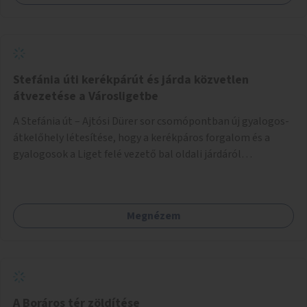
Stefánia úti kerékpárút és járda közvetlen
átvezetése a Városligetbe
A Stefánia út – Ajtósi Dürer sor csomópontban új gyalogos-
átkelőhely létesítése, hogy a kerékpáros forgalom és a
gyalogosok a Liget felé vezető bal oldali járdáról
közvetlenül átkelhessenek a Városligetbe.
Megnézem
A Boráros tér zöldítése