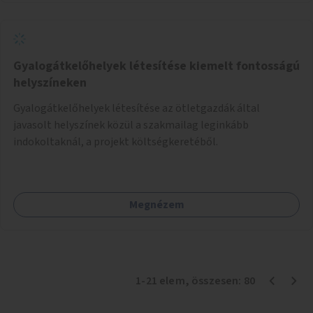
Gyalogátkelőhelyek létesítése kiemelt fontosságú
helyszíneken
Gyalogátkelőhelyek létesítése az ötletgazdák által
javasolt helyszínek közül a szakmailag leginkább
indokoltaknál, a projekt költségkeretéből.
Megnézem
1
-
21
elem
, összesen:
80