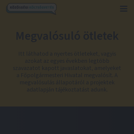
Megvalósuló ötletek
Itt láthatod a nyertes ötleteket, vagyis
azokat az egyes években legtöbb
szavazatot kapott javaslatokat, amelyeket
a Főpolgármesteri Hivatal megvalósít. A
megvalósulás állapotáról a projektek
adatlapján tájékoztatást adunk.