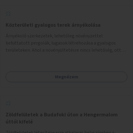
Közterületi gyalogos terek árnyékolása
Árnyékoló szerkezetek, lehetőleg növényzettel
befuttatott pergolák, lugasok létrehozása a gyalogos
területeken. Ahol a növényültetésre nincs lehetőség, ott
akár dézsából felfutó futónövényzet alkalmazása, legvégső
megoldásként napvitorlák felszerelése.
Megnézem
Zöldfelületek a Budafoki úton a Hengermalom
úttól kifelé
Zöldfelületek létesítése erre alkalmas helyszíneken a