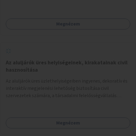
és taktilis jelzéseket a vakok és gyengénlátók számára.
Megnézem
Az aluljárók üres helyiségeinek, kirakatainak civil
hasznosítása
Az aluljárók üres üzlethelyiségeiben ingyenes, dekoratív és
interaktív megjelenési lehetőség biztosítása civil
szervezetek számára, a társadalmi felelősségvállalás
jegyében. A cél, hogy közérdekű, segítő tevékenységeket
mutassanak be látványos, gondolatébresztő formában,
például rajzokkal, kérdésekkel, üzenetküldési lehetőséggel
Megnézem
vagy akciónapokkal – bérleti és közüzemi díjak nélkül, a
jelenlegi elhanyagolt állapot helyett.