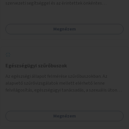
szervezeti segítséggel és az érintettek önkéntes
munkájával, majd a kialakított lakások, lakóegységek
bérbeadása rászorulók számára.
Megnézem
Egészségügyi szűrőbuszok
Az egészségi állapot felmérése szűrőbuszokban. Az
alapvető szűrővizsgálatok mellett elérhető lenne
felvilágosítás, egészségügyi tanácsadás, a szexuális úton
terjedő betegségek szűrése és a szenvedélybetegek
támogatása.
Megnézem