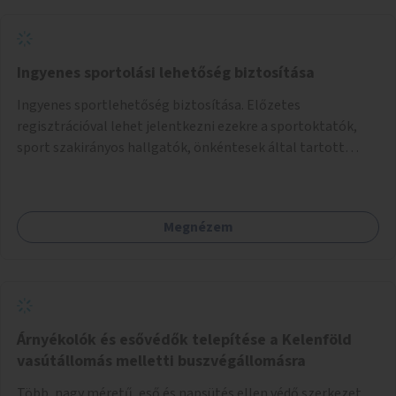
Ingyenes sportolási lehetőség biztosítása
Ingyenes sportlehetőség biztosítása. Előzetes
regisztrációval lehet jelentkezni ezekre a sportoktatók,
sport szakirányos hallgatók, önkéntesek által tartott
programokra.
Megnézem
Árnyékolók és esővédők telepítése a Kelenföld
vasútállomás melletti buszvégállomásra
Több, nagy méretű, eső és napsütés ellen védő szerkezet