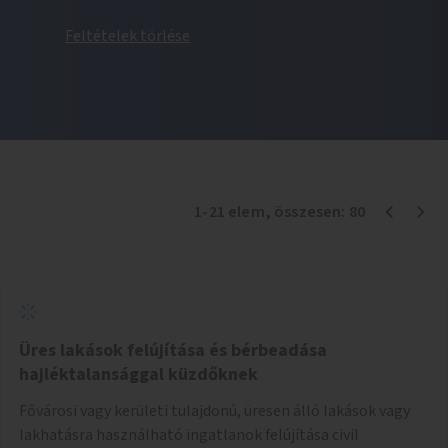
Feltételek törlése
1
-
21
elem
, összesen:
80
Üres lakások felújítása és bérbeadása
hajléktalansággal küzdőknek
Fővárosi vagy kerületi tulajdonú, üresen álló lakások vagy
lakhatásra használható ingatlanok felújítása civil