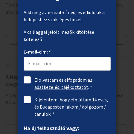
További két nyilvános vécé létesítése olyan helyszíneken,
ahol erre kiemelkedő igény mutatkozik.
Add meg az e-mail-címed, és elküldjük a
belépéshez szükséges linket.
A csillaggal jelölt mezők kitöltése
Megnézem
kötelező
E-mail-cím: *
A Népliget gyalogos és kerékpáros elérésének
Elolvastam és elfogadom az
megkönnyítése
adatkezelési tájékoztatót
. *
A Népliget gyalogos és kerékpáros elérésének könnyítése
Kijelentem, hogy elmúltam 14 éves,
Kőbánya felől (Fertő utca, Kőbányai út).
és Budapesten lakom / dolgozom /
tanulok. *
Ha új felhasználó vagy:
Megnézem