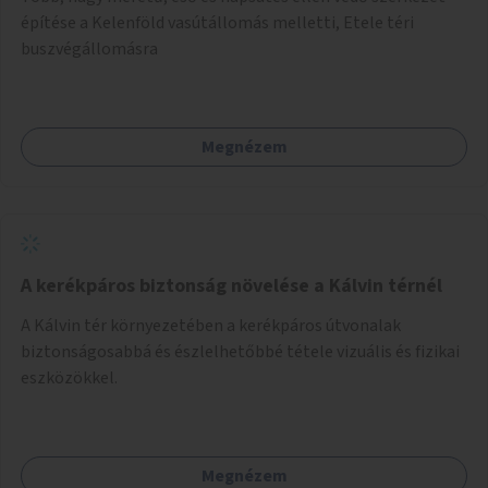
építése a Kelenföld vasútállomás melletti, Etele téri
buszvégállomásra
Megnézem
A kerékpáros biztonság növelése a Kálvin térnél
A Kálvin tér környezetében a kerékpáros útvonalak
biztonságosabbá és észlelhetőbbé tétele vizuális és fizikai
eszközökkel.
Megnézem