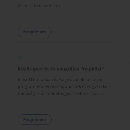
Szent István körúton.
Megnézem
Közös gyerek és nyugdíjas "napközi"
Idősotthonokban és/vagy óvodákban olyan
programok szervezése, ahol 3-6 éves gyerekek
minőségi időt tudnak együtt tölteni idős
emberekkel, akik társaságra, beszélgetésre
vágynak.
Megnézem