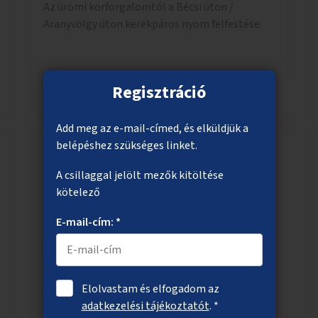
Az ürömi körforgalomtól a Bécsi úton /
Aranyvölgy úton kerékpáros nyom felfestése.
Megnézem
Regisztráció
Add meg az e-mail-címed, és elküldjük a
belépéshez szükséges linket.
A csillaggal jelölt mezők kitöltése
Csapadék összegyűjtése esőkertekben
kötelező
Csapadék megtartására és elszivárogtatására
alkalmas esőkertek létrehozása akár nagyobb
E-mail-cím: *
zöldfelületeken, akár meglévő közlekedési
területek helyén.
Elolvastam és elfogadom az
Megnézem
adatkezelési tájékoztatót
. *