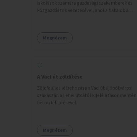
iskolások számára gazdasági szakemberek és
közgazdászok vezetésével, ahol a fiatalok a
pénzügyi-gazdasági alapismeretekkel
kapcsolatban tájékozódhatnak. A program
többalkalmas lenne, heti rendszerességgel
Megnézem
tartanák iskolai csoportok számára,
önkormányzati intézményben vagy külső
helyszínen iskolai együttműködéssel. A
szervezést az Önkormányzat koordinálná, a
tematikát a szakemberek alakítanák ki, külön
figyelmet fordítva a hátrányos helyzetű
A Váci út zöldítése
gyerekek bevonására is. A program pilot
Zöldfelület létrehozása a Váci út újlipótvárosi
jelleggel indulna, több korosztály számára.
szakaszán a Lehel utcától kifelé a fasor mentén
beton feltörésével.
Megnézem