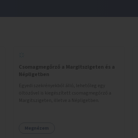
Csomagmegőrző a Margitszigeten és a
Népligetben
Egyedi szekrényekből álló, lehetőleg egy
öltözővel is kiegészített csomagmegőrző a
Margitszigeten, illetve a Népligetben.
Megnézem