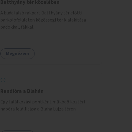
Batthyány tér közelében
A budai alsó rakpart Batthyány tér előtti
parkolófelületén közösségi tér kialakítása
padokkal, fákkal.
Megnézem
Randióra a Blahán
Egy találkozási pontként működő köztéri
napóra felállítása a Blaha Lujza téren.