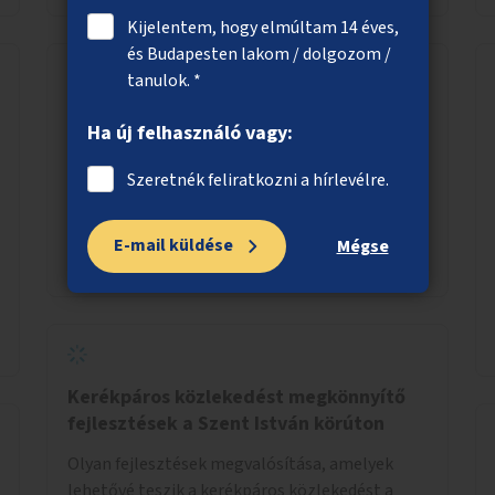
Kijelentem, hogy elmúltam 14 éves,
és Budapesten lakom / dolgozom /
tanulok. *
Közvécé a Kálvin téri aluljáróba
Ha új felhasználó vagy:
A Kálvin téri aluljáróban közvécé kialakítása.
Szeretnék feliratkozni a hírlevélre.
E-mail küldése
Mégse
Megnézem
Kerékpáros közlekedést megkönnyítő
fejlesztések a Szent István körúton
Olyan fejlesztések megvalósítása, amelyek
lehetővé teszik a kerékpáros közlekedést a