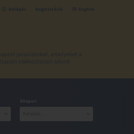
Belépés
Regisztráció
English
kapott javaslatokat, amelyeket a
tlapján tájékoztatást adunk.
Állapot: