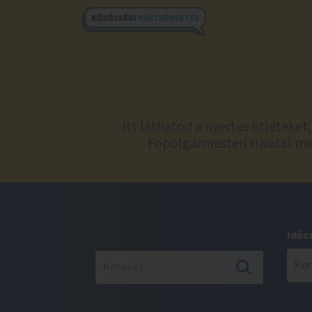
Itt láthatod a nyertes ötleteke
Főpolgármesteri Hivatal meg
Idős