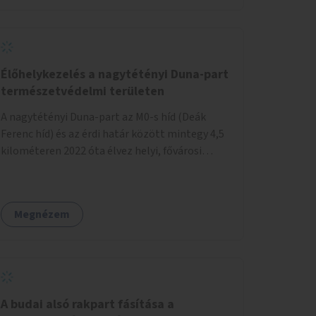
szembeforgalmú kerékpározásra.
Élőhelykezelés a nagytétényi Duna-part
természetvédelmi területen
A nagytétényi Duna-part az M0-s híd (Deák
Ferenc híd) és az érdi határ között mintegy 4,5
kilométeren 2022 óta élvez helyi, fővárosi
védelmet. Ehhez kapcsolódóan javasoljuk a
terület élőhelykezelését, a tájidegen, invazív
fajok ritkítását, visszaszorítását.
Megnézem
A budai alsó rakpart fásítása a