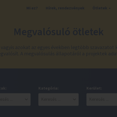
Mi ez?
Hírek, rendezvények
Ötletek
Megvalósuló ötletek
t, vagyis azokat az egyes években legtöbb szavazatot 
valósít. A megvalósulás állapotáról a projektek ada
zak:
Kategória:
Kerület: