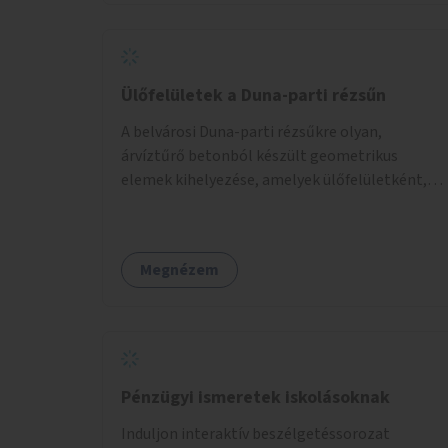
Ülőfelületek a Duna-parti rézsűn
A belvárosi Duna-parti rézsűkre olyan,
árvíztűrő betonból készült geometrikus
elemek kihelyezése, amelyek ülőfelületként,
asztalként és lépcsőként is – valamint néhány
esetben extra funkcióval (kutyaitató, grill) –
használhatók. Civilek bevonása a fenntartásba.
Megnézem
Pénzügyi ismeretek iskolásoknak
Induljon interaktív beszélgetéssorozat