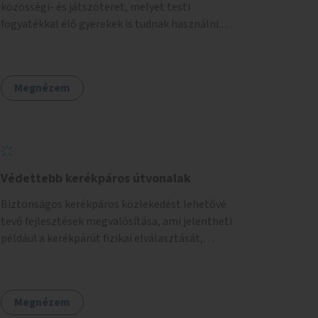
közösségi- és játszóteret, melyet testi
fogyatékkal élő gyerekek is tudnak használni.
Ennek helyszínéül a XVIII. kerület Turul-park
területe lenne megfelelő, mely mind
elérhetőségét, mind infrastrukturális
Megnézem
adottságait tekintve alkalmas egy új játszótér
kialakítására.
Védettebb kerékpáros útvonalak
Biztonságos kerékpáros közlekedést lehetővé
tevő fejlesztések megvalósítása, ami jelentheti
például a kerékpárút fizikai elválasztását,
szintbeli kiemelését, optikai jelölését, az
indirekt balra kanyarodási lehetőség jelölését –
különösen a veszélyesebb kereszteződésekben,
Megnézem
vagy akár egyes egyirányú utcák megnyitását