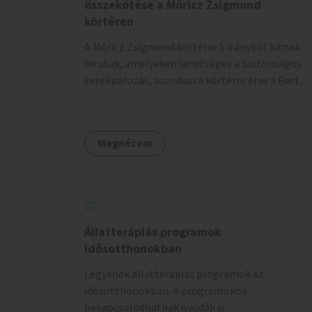
összekötése a Móricz Zsigmond
körtéren
A Móricz Zsigmond körtérre 5 irányból futnak
be utak, amelyeken lehetséges a biztonságos
kerékpározás, azonban a körtérre érve a Bartók
Béla út kivételével mindegyik kerékpáros
útvonal megszakad. Alakítsuk ki a kerékpáros
útvonalak összekötését!
Megnézem
Állatterápiás programok
idősotthonokban
Legyenek állatterápiás programok az
idősotthonokban. A programokba
bekapcsolódhatnak óvodák is.