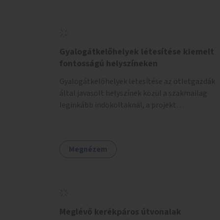
Gyalogátkelőhelyek létesítése kiemelt
fontosságú helyszíneken
Gyalogátkelőhelyek létesítése az ötletgazdák
által javasolt helyszínek közül a szakmailag
leginkább indokoltaknál, a projekt
költségkeretéből.
Megnézem
Meglévő kerékpáros útvonalak