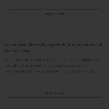
kihasználatlan. A pingpongasztalok telepítésével egy
népszerű, ingyenes sportolási lehetőség válna elérhetővé a
Megnézem
sziget északi felén, ahol jelenleg egyetlen asztal sem
található.
Az aluljárók üres helyiségeinek, kirakatainak civil
hasznosítása
Az aluljárók üres üzlethelyiségeiben ingyenes, dekoratív és
interaktív megjelenési lehetőség biztosítása civil
szervezetek számára, a társadalmi felelősségvállalás
jegyében. A cél, hogy közérdekű, segítő tevékenységeket
mutassanak be látványos, gondolatébresztő formában,
például rajzokkal, kérdésekkel, üzenetküldési lehetőséggel
Megnézem
vagy akciónapokkal – bérleti és közüzemi díjak nélkül, a
jelenlegi elhanyagolt állapot helyett.