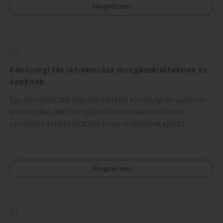
Megnézem
Közösségi tér létrehozása mozgássérülteknek és
épeknek
Egy minimum 300 négyzetméteres közösségi és sport tér
létrehozása, ahol mozgássérültek és demenciában
szenvedők találkozhatnak és sportolhatnak együtt
épekkel. Elsősorban egy pétanque pálya létrehozása lenne
célszerű, amit a legtöbb mozgásában korlátozott ember is
tud játszani, fontos, hogy a téren legyenek formájukban,
Megnézem
hangulatukban elkülönülő pontok, mezítlábas ösvények, az
egész legyen zöld és üdítő hangulatú.