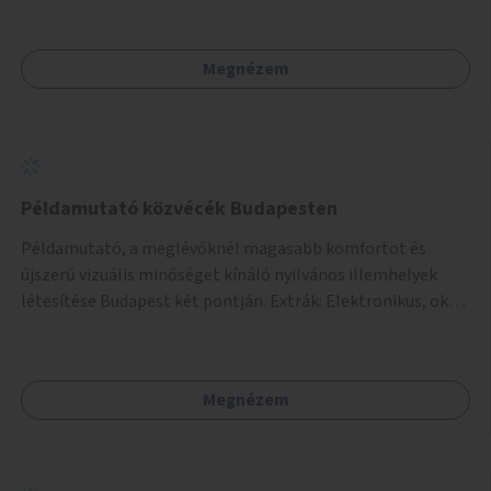
Megnézem
Példamutató közvécék Budapesten
Példamutató, a meglévőknél magasabb komfortot és
újszerű vizuális minőséget kínáló nyilvános illemhelyek
létesítése Budapest két pontján. Extrák: Elektronikus, okos
fizetési lehetőség vagy ingyenesség; újszerű fenntartási
konstrukció kidolgozása; egyéb kapcsolt szolgáltatások
(pl. ivókút, telefontöltés).
Megnézem