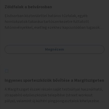
Zöldfalak a belvárosban
Elsősorban közterülettel határos tűzfalak, egyéb
homlokzatok takarása tartószerkezetre futtatott
futónövényekkel, esetleg ezekhez kapcsolódóan lugasok
kialakítása. Ezzel olyan belvárosi helyszíneken növelhető a
zöldfelületek mennyisége, ahol helyhiány miatt másra
nincs lehetőség.
Megnézem
Ingyenes sporteszközök bővítése a Margitszigeten
A Margitsziget északi részén saját testsúllyal használható,
strapabíró edzőeszközök telepítése (street workout
pálya), valamint új kültéri pingpongasztalok kihelyezése. A
meglévő fitneszterület jelenleg alig felszerelt, így