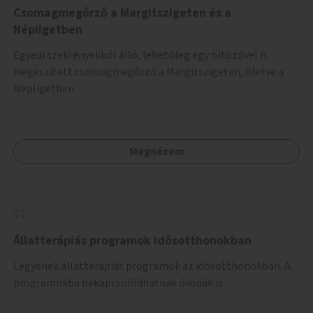
Csomagmegőrző a Margitszigeten és a
Népligetben
Egyedi szekrényekből álló, lehetőleg egy öltözővel is
kiegészített csomagmegőrző a Margitszigeten, illetve a
Népligetben.
Megnézem
Állatterápiás programok idősotthonokban
Legyenek állatterápiás programok az idősotthonokban. A
programokba bekapcsolódhatnak óvodák is.