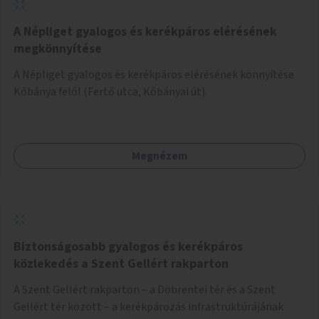
A Népliget gyalogos és kerékpáros elérésének
megkönnyítése
A Népliget gyalogos és kerékpáros elérésének könnyítése
Kőbánya felől (Fertő utca, Kőbányai út).
Megnézem
Biztonságosabb gyalogos és kerékpáros
közlekedés a Szent Gellért rakparton
A Szent Gellért rakparton – a Döbrentei tér és a Szent
Gellért tér között – a kerékpározás infrastruktúrájának