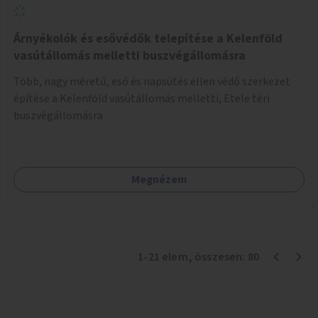
Árnyékolók és esővédők telepítése a Kelenföld
vasútállomás melletti buszvégállomásra
Több, nagy méretű, eső és napsütés ellen védő szerkezet
építése a Kelenföld vasútállomás melletti, Etele téri
buszvégállomásra
Megnézem
1
-
21
elem
, összesen:
80