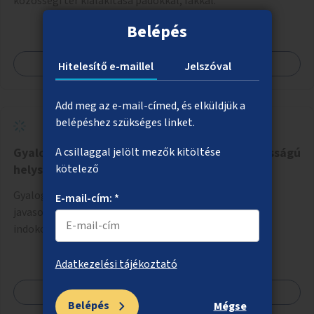
közösségi tér kialakítása padokkal, fákkal.
Belépés
Megnézem
Hitelesítő e-maillel
Jelszóval
Add meg az e-mail-címed, és elküldjük a
belépéshez szükséges linket.
Gyalogátkelőhelyek létesítése kiemelt fontosságú
A csillaggal jelölt mezők kitöltése
helyszíneken
kötelező
Gyalogátkelőhelyek létesítése az ötletgazdák által
E-mail-cím: *
javasolt helyszínek közül a szakmailag leginkább
indokoltaknál, a projekt költségkeretéből.
Adatkezelési tájékoztató
Megnézem
Belépés
Mégse