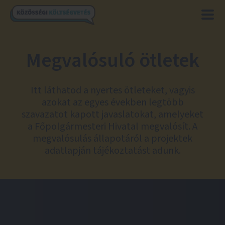
Megvalósuló ötletek
Itt láthatod a nyertes ötleteket, vagyis
azokat az egyes években legtöbb
szavazatot kapott javaslatokat, amelyeket
a Főpolgármesteri Hivatal megvalósít. A
megvalósulás állapotáról a projektek
adatlapján tájékoztatást adunk.