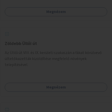
Megnézem
Zöldebb Üllői út
Az Üllői út VIII. és IX. kerületi szakaszán a fákat körülvevő
ültetőkazetták kizöldítése megfelelő növények
telepítésével.
Megnézem