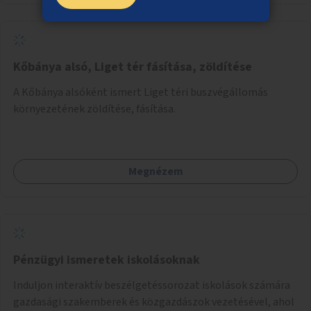
Kőbánya alsó, Liget tér fásítása, zöldítése
A Kőbánya alsóként ismert Liget téri buszvégállomás
környezetének zöldítése, fásítása.
Megnézem
Pénzügyi ismeretek iskolásoknak
Induljon interaktív beszélgetéssorozat iskolások számára
gazdasági szakemberek és közgazdászok vezetésével, ahol