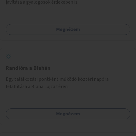
javítása a gyalogosok érdekében is.
Megnézem
Randióra a Blahán
Egy találkozási pontként működő köztéri napóra
felállítása a Blaha Lujza téren.
Megnézem