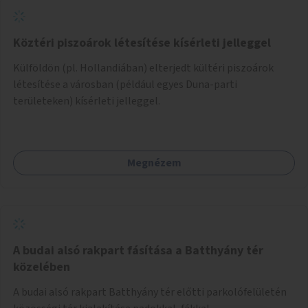
Köztéri piszoárok létesítése kísérleti jelleggel
Külföldön (pl. Hollandiában) elterjedt kültéri piszoárok
létesítése a városban (például egyes Duna-parti
területeken) kísérleti jelleggel.
Megnézem
A budai alsó rakpart fásítása a Batthyány tér
közelében
A budai alsó rakpart Batthyány tér előtti parkolófelületén