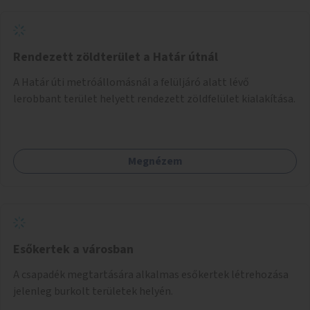
környezettudatos és fenntartható élettel kapcsolatos
szemléletformálást is céljának tekinti.
Rendezett zöldterület a Határ útnál
A Határ úti metróállomásnál a felüljáró alatt lévő
lerobbant terület helyett rendezett zöldfelület kialakítása.
Megnézem
Esőkertek a városban
A csapadék megtartására alkalmas esőkertek létrehozása
jelenleg burkolt területek helyén.