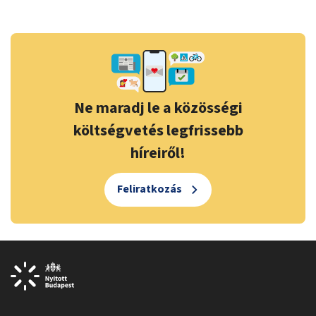
Ne maradj le a közösségi
költségvetés legfrissebb
híreiről!
Feliratkozás