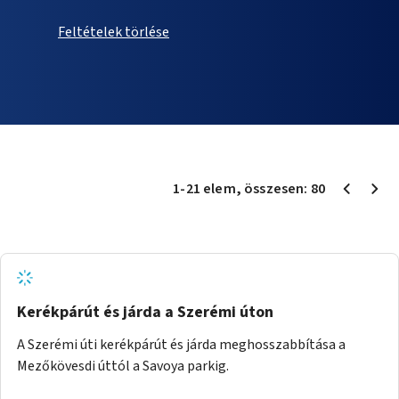
Feltételek törlése
1
-
21
elem
, összesen:
80
Kerékpárút és járda a Szerémi úton
A Szerémi úti kerékpárút és járda meghosszabbítása a
Mezőkövesdi úttól a Savoya parkig.