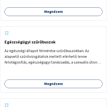
Megnézem
Egészségügyi szűrőbuszok
Az egészségi állapot felmérése szűrőbuszokban. Az
alapvető szűrővizsgálatok mellett elérhető lenne
felvilágosítás, egészségügyi tanácsadás, a szexuális úton
terjedő betegségek szűrése és a szenvedélybetegek
támogatása.
Megnézem