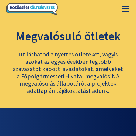
Megvalósuló ötletek
Itt láthatod a nyertes ötleteket, vagyis
azokat az egyes években legtöbb
szavazatot kapott javaslatokat, amelyeket
a Főpolgármesteri Hivatal megvalósít. A
megvalósulás állapotáról a projektek
adatlapján tájékoztatást adunk.