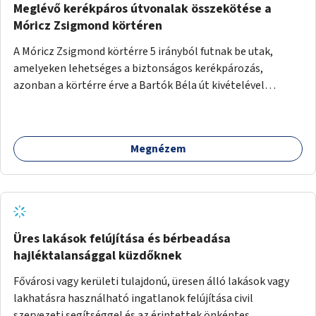
Meglévő kerékpáros útvonalak összekötése a
Móricz Zsigmond körtéren
A Móricz Zsigmond körtérre 5 irányból futnak be utak,
amelyeken lehetséges a biztonságos kerékpározás,
azonban a körtérre érve a Bartók Béla út kivételével
mindegyik kerékpáros útvonal megszakad. Alakítsuk ki a
kerékpáros útvonalak összekötését!
Megnézem
Üres lakások felújítása és bérbeadása
hajléktalansággal küzdőknek
Fővárosi vagy kerületi tulajdonú, üresen álló lakások vagy
lakhatásra használható ingatlanok felújítása civil
szervezeti segítséggel és az érintettek önkéntes