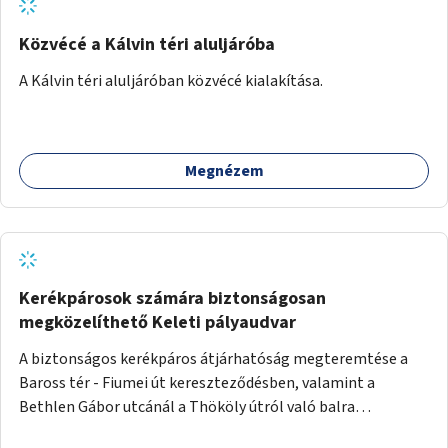
Közvécé a Kálvin téri aluljáróba
A Kálvin téri aluljáróban közvécé kialakítása.
Megnézem
Kerékpárosok számára biztonságosan
megközelíthető Keleti pályaudvar
A biztonságos kerékpáros átjárhatóság megteremtése a
Baross tér - Fiumei út kereszteződésben, valamint a
Bethlen Gábor utcánál a Thököly útról való balra
kanyarodás biztosítása a Festetics György utca irányába.