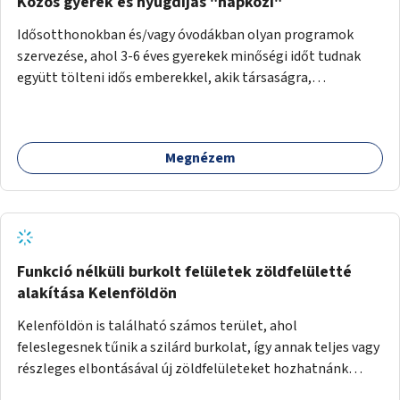
Közös gyerek és nyugdíjas "napközi"
Idősotthonokban és/vagy óvodákban olyan programok
szervezése, ahol 3-6 éves gyerekek minőségi időt tudnak
együtt tölteni idős emberekkel, akik társaságra,
beszélgetésre vágynak.
Megnézem
Funkció nélküli burkolt felületek zöldfelületté
alakítása Kelenföldön
Kelenföldön is található számos terület, ahol
feleslegesnek tűnik a szilárd burkolat, így annak teljes vagy
részleges elbontásával új zöldfelületeket hozhatnánk
létre. Ilyenek például az Etele út 19. és Mérnök utca 32.