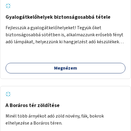
Gyalogátkelőhelyek biztonságosabbá tétele
Fejlesszük a gyalogátkelőhelyeket! Tegyük őket
biztonságosabbá sötétben is, alkalmazzunk erősebb fényt
adó lámpákat, helyezzünk ki hangjelzést adó készülékeket
és taktilis jelzéseket a vakok és gyengénlátók számára.
Megnézem
A Boráros tér zöldítése
Minél több árnyékot adó zöld növény, fák, bokrok
elhelyezése a Boráros téren.