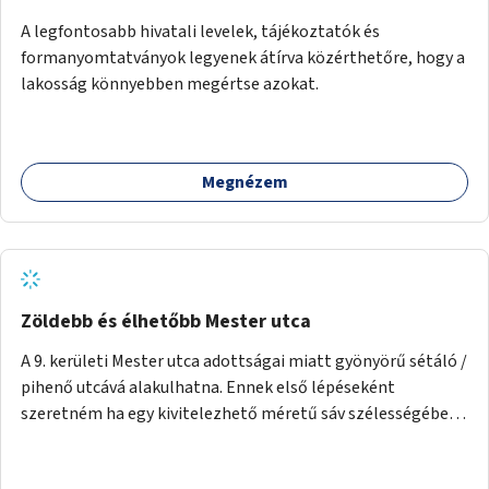
A legfontosabb hivatali levelek, tájékoztatók és
formanyomtatványok legyenek átírva közérthetőre, hogy a
lakosság könnyebben megértse azokat.
Megnézem
Zöldebb és élhetőbb Mester utca
A 9. kerületi Mester utca adottságai miatt gyönyörű sétáló /
pihenő utcává alakulhatna. Ennek első lépéseként
szeretném ha egy kivitelezhető méretű sáv szélességében
a beton helyén ládás, vagy a földbe ültetett növényzet
lenne, praktikusan a járda és az autós sáv találkozásánál, a