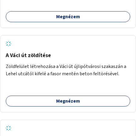
közötti, vagy a Fraknó utca 22/b és a Bártfai utca közötti
aszfaltos területek.
Megnézem
A Váci út zöldítése
Zöldfelület létrehozása a Váci út újlipótvárosi szakaszán a
Lehel utcától kifelé a fasor mentén beton feltörésével.
Megnézem