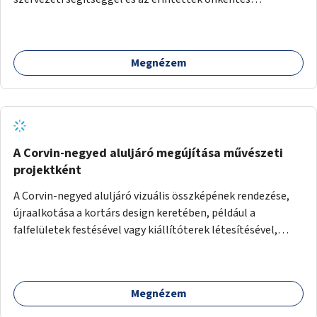
munkájával, majd a kialakított lakások, lakóegységek
bérbeadása rászorulók számára.
Megnézem
A Corvin-negyed aluljáró megújítása művészeti
projektként
A Corvin-negyed aluljáró vizuális összképének rendezése,
újraalkotása a kortárs design keretében, például a
falfelületek festésével vagy kiállítóterek létesítésével,
amelyekben kortárs designerek, művészek, tervezők
alkotásai, termékei jelenhetnének meg alkalmat adva a
bemutatkozásra, szélesebb körben való ismertségre.
Megnézem