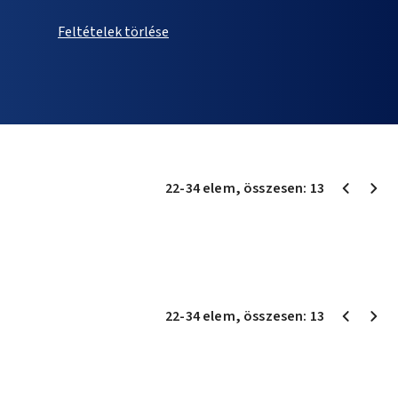
Feltételek törlése
22
-
34
elem
, összesen:
13
22
-
34
elem
, összesen:
13