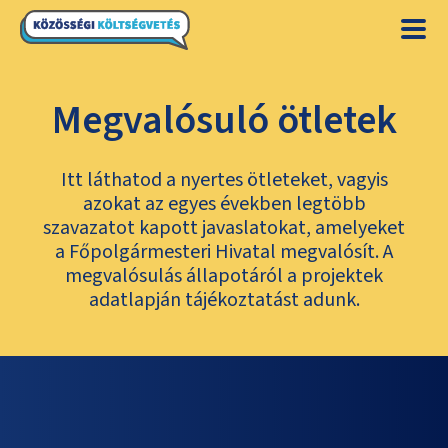
Megvalósuló ötletek
Itt láthatod a nyertes ötleteket, vagyis
azokat az egyes években legtöbb
szavazatot kapott javaslatokat, amelyeket
a Főpolgármesteri Hivatal megvalósít. A
megvalósulás állapotáról a projektek
adatlapján tájékoztatást adunk.