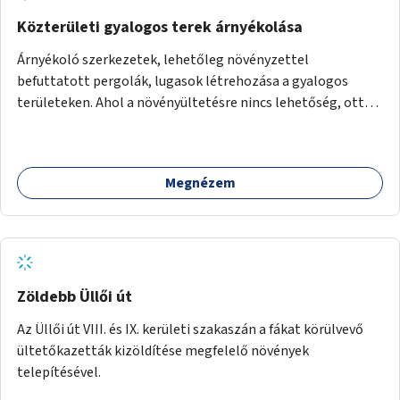
Közterületi gyalogos terek árnyékolása
Árnyékoló szerkezetek, lehetőleg növényzettel
befuttatott pergolák, lugasok létrehozása a gyalogos
területeken. Ahol a növényültetésre nincs lehetőség, ott
akár dézsából felfutó futónövényzet alkalmazása, legvégső
megoldásként napvitorlák felszerelése.
Megnézem
Zöldebb Üllői út
Az Üllői út VIII. és IX. kerületi szakaszán a fákat körülvevő
ültetőkazetták kizöldítése megfelelő növények
telepítésével.