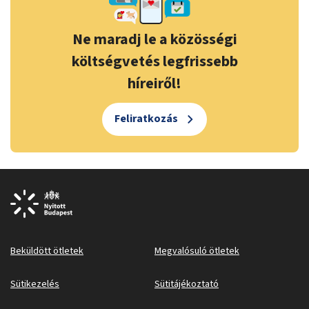
Ne maradj le a közösségi
költségvetés legfrissebb
híreiről!
Feliratkozás
Beküldött ötletek
Megvalósuló ötletek
Sütikezelés
Sütitájékoztató