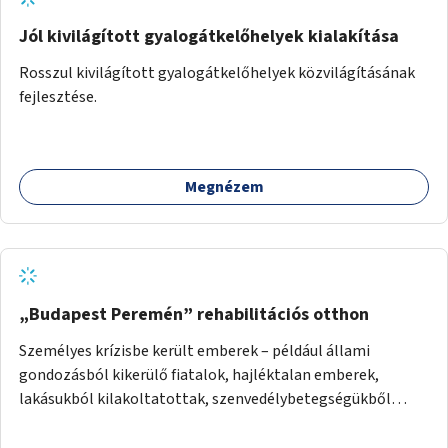
Jól kivilágított gyalogátkelőhelyek kialakítása
Rosszul kivilágított gyalogátkelőhelyek közvilágításának
fejlesztése.
Megnézem
„Budapest Peremén” rehabilitációs otthon
Személyes krízisbe került emberek – például állami
gondozásból kikerülő fiatalok, hajléktalan emberek,
lakásukból kilakoltatottak, szenvedélybetegségükből
kijönni szándékozók – számára rehabilitációs otthon
megteremtése Budapest valamely peremkerületén,