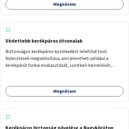
Megnézem
Védettebb kerékpáros útvonalak
Biztonságos kerékpáros közlekedést lehetővé tevő
fejlesztések megvalósítása, ami jelentheti például a
kerékpárút fizikai elválasztását, szintbeli kiemelését,
optikai jelölését, az indirekt balra kanyarodási lehetőség
jelölését – különösen a veszélyesebb kereszteződésekben,
vagy akár egyes egyirányú utcák megnyitását
Megnézem
szembeforgalmú kerékpározásra.
Kerékpáros biztonság növelése a Nagykörúton