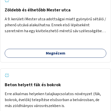
Zöldebb és élhetőbb Mester utca
A 9. kerületi Mester utca adottságai miatt gyönyörű sétáló /
pihenő utcává alakulhatna. Ennek első lépéseként
szeretném ha egy kivitelezhető méretű sáv szélességében
a beton helyén ládás, vagy a földbe ültetett növényzet
lenne, praktikusan a járda és az autós sáv találkozásánál, a
platán fák között. A lakók, boltok és vendéglátó helyek
Megnézem
együttműködését kérnénk abban, hogy ez a zöld sáv ne
pusztuljon ki, és megtartsa azt a jó hangulatot, amiből már
könnyebb lesz elképzelni a következő lépést egészen
addig, amíg komolyabb forgalomcsillapítások és zöldítések
nem létesülnek a Mester utcában.
Beton helyett fák és bokrok
Erre alkalmas helyeken talajkapcsolatos növényzet (fák,
bokrok, évelők) telepítése elsősorban a belvárosban, de
más zöldhiányos városrészekben is.