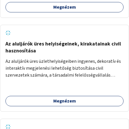
Megnézem
Az aluljárók üres helyiségeinek, kirakatainak civil
hasznosítása
Az aluljárók üres üzlethelyiségeiben ingyenes, dekoratív és
interaktív megjelenési lehetőség biztosítása civil
szervezetek számára, a társadalmi felelősségvállalás
jegyében. A cél, hogy közérdekű, segítő tevékenységeket
mutassanak be látványos, gondolatébresztő formában,
például rajzokkal, kérdésekkel, üzenetküldési lehetőséggel
Megnézem
vagy akciónapokkal – bérleti és közüzemi díjak nélkül, a
jelenlegi elhanyagolt állapot helyett.