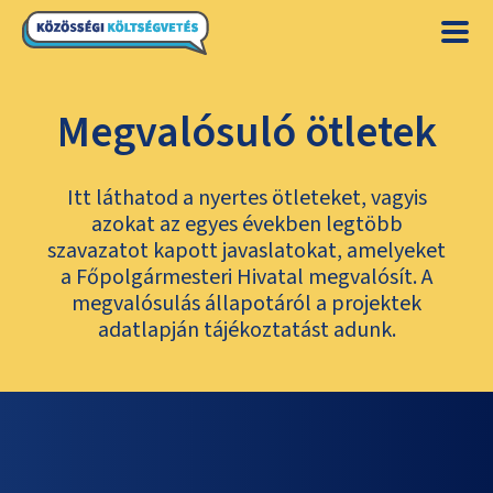
Megvalósuló ötletek
Itt láthatod a nyertes ötleteket, vagyis
azokat az egyes években legtöbb
szavazatot kapott javaslatokat, amelyeket
a Főpolgármesteri Hivatal megvalósít. A
megvalósulás állapotáról a projektek
adatlapján tájékoztatást adunk.