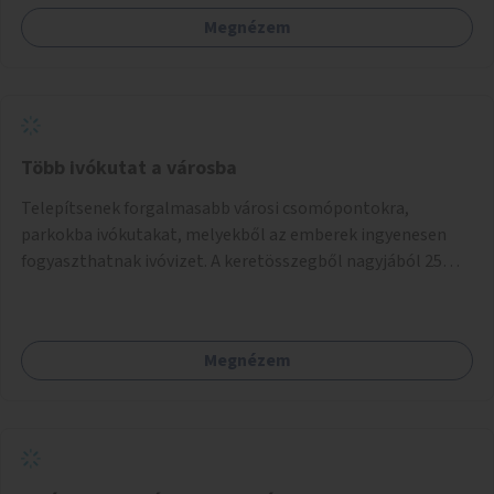
Megnézem
Több ivókutat a városba
Telepítsenek forgalmasabb városi csomópontokra,
parkokba ivókutakat, melyekből az emberek ingyenesen
fogyaszthatnak ivóvizet. A keretösszegből nagyjából 25
ivókút telepítése lehetséges.
Megnézem