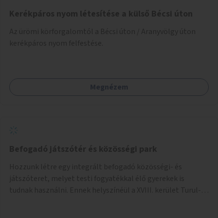
Kerékpáros nyom létesítése a külső Bécsi úton
Az ürömi körforgalomtól a Bécsi úton / Aranyvölgy úton
kerékpáros nyom felfestése.
Megnézem
Befogadó játszótér és közösségi park
Hozzunk létre egy integrált befogadó közösségi- és
játszóteret, melyet testi fogyatékkal élő gyerekek is
tudnak használni. Ennek helyszínéül a XVIII. kerület Turul-
park területe lenne megfelelő, mely mind elérhetőségét,
mind infrastrukturális adottságait tekintve alkalmas egy új