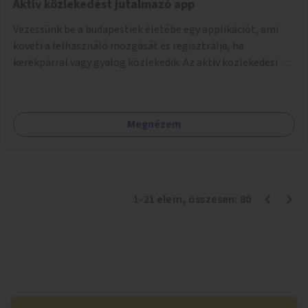
Aktív közlekedést jutalmazó app
Vezessünk be a budapestiek életébe egy applikációt, ami
követi a felhasználó mozgását és regisztrálja, ha
kerékpárral vagy gyalog közlekedik. Az aktív közlekedési
formákat virtuálisan jutalmazza, amit az együttműködő
üzleti partnereknél kedvezményekre, ajándékokra válthat a
felhasználó.
Megnézem
1
-
21
elem
, összesen:
80