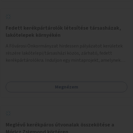
Fedett kerékpártárolók létesítése társasházak,
lakótelepek környékén
A Fővárosi Önkormányzat hirdessen pályázatot kerületek
részére lakótelepi/társasházi közös, zárható, fedett
kerékpártárolókra. Induljon egy mintaprojekt, amelynek
alapján fel lehet mérni, milyen feladatokkal jár a kerület
számára az üzemeltetés.
Megnézem
Meglévő kerékpáros útvonalak összekötése a
Móricz Zsigmond körtéren