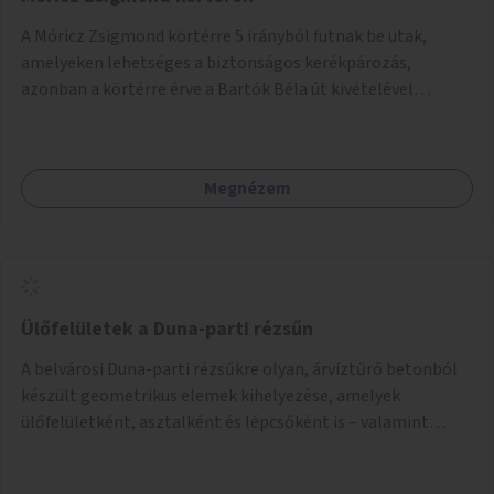
A Móricz Zsigmond körtérre 5 irányból futnak be utak,
amelyeken lehetséges a biztonságos kerékpározás,
azonban a körtérre érve a Bartók Béla út kivételével
mindegyik kerékpáros útvonal megszakad. Alakítsuk ki a
kerékpáros útvonalak összekötését!
Megnézem
Ülőfelületek a Duna-parti rézsűn
A belvárosi Duna-parti rézsűkre olyan, árvíztűrő betonból
készült geometrikus elemek kihelyezése, amelyek
ülőfelületként, asztalként és lépcsőként is – valamint
néhány esetben extra funkcióval (kutyaitató, grill) –
használhatók. Civilek bevonása a fenntartásba.