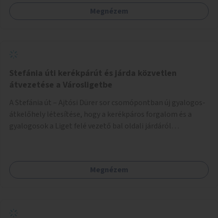
Megnézem
Stefánia úti kerékpárút és járda közvetlen
átvezetése a Városligetbe
A Stefánia út – Ajtósi Dürer sor csomópontban új gyalogos-
átkelőhely létesítése, hogy a kerékpáros forgalom és a
gyalogosok a Liget felé vezető bal oldali járdáról
közvetlenül átkelhessenek a Városligetbe.
Megnézem