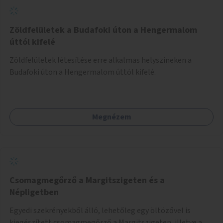
Zöldfelületek a Budafoki úton a Hengermalom
úttól kifelé
Zöldfelületek létesítése erre alkalmas helyszíneken a
Budafoki úton a Hengermalom úttól kifelé.
Megnézem
Csomagmegőrző a Margitszigeten és a
Népligetben
Egyedi szekrényekből álló, lehetőleg egy öltözővel is
kiegészített csomagmegőrző a Margitszigeten, illetve a