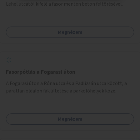
Lehel utcától kifelé a fasor mentén beton feltörésével.
Megnézem
Fasorpótlás a Fogarasi úton
A Fogarasi úton a Róna utca és a Padlizsán utca között, a
páratlan oldalon fák ültetése a parkolóhelyek közé.
Megnézem