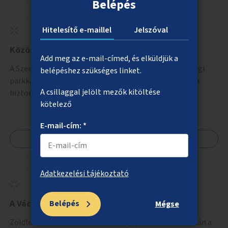
Belépés
Hitelesítő e-maillel
Jelszóval
Közösségi funkciók a Szent István parkba
Add meg az e-mail-címed, és elküldjük a
A Szent István park kisparki elkerített részeit közösségi
belépéshez szükséges linket.
parkká alakítani, a nagyparki részen a kosárlabdapálya
A csillaggal jelölt mezők kitöltése
biztonságos felülettel való burkolása.
kötelező
E-mail-cím: *
Megnézem
Adatkezelési tájékoztató
A Váci út zöldítése
Belépés
Mégse
Zöldfelület létrehozása a Váci út újlipótvárosi szakaszán a