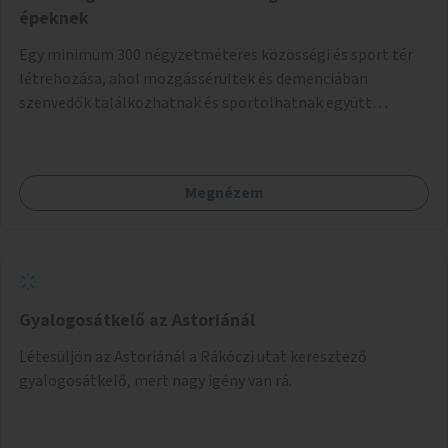
épeknek
Egy minimum 300 négyzetméteres közösségi és sport tér
létrehozása, ahol mozgássérültek és demenciában
szenvedők találkozhatnak és sportolhatnak együtt
épekkel. Elsősorban egy pétanque pálya létrehozása lenne
célszerű, amit a legtöbb mozgásában korlátozott ember is
tud játszani, fontos, hogy a téren legyenek formájukban,
Megnézem
hangulatukban elkülönülő pontok, mezítlábas ösvények, az
egész legyen zöld és üdítő hangulatú.
Gyalogosátkelő az Astoriánál
Létesüljön az Astoriánál a Rákóczi utat keresztező
gyalogosátkelő, mert nagy igény van rá.