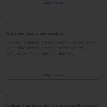
Megnézem
együttműködését kérnénk abban, hogy ez a zöld sáv ne
pusztuljon ki, és megtartsa azt a jó hangulatot, amiből már
könnyebb lesz elképzelni a következő lépést egészen
addig, amíg komolyabb forgalomcsillapítások és zöldítések
nem létesülnek a Mester utcában.
Több növényzet a belvárosban
Erre alkalmas belvárosi helyszíneken – járdákon, tereken,
akár parkolók helyén – az aszfalt feltörése és zöld
növényzet (évelők, cserjék, fák) telepítése.
Megnézem
Közösségi tér létrehozása mozgássérülteknek és