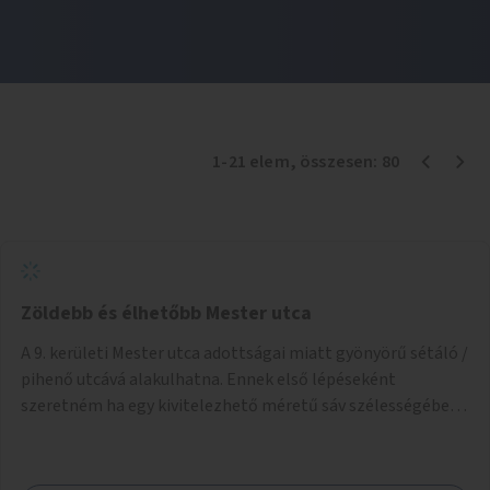
1
-
21
elem
, összesen:
80
Zöldebb és élhetőbb Mester utca
A 9. kerületi Mester utca adottságai miatt gyönyörű sétáló /
pihenő utcává alakulhatna. Ennek első lépéseként
szeretném ha egy kivitelezhető méretű sáv szélességében
a beton helyén ládás, vagy a földbe ültetett növényzet
lenne, praktikusan a járda és az autós sáv találkozásánál, a
platán fák között. A lakók, boltok és vendéglátó helyek