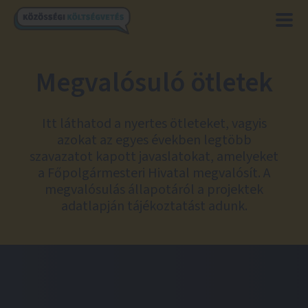
Megvalósuló ötletek
Itt láthatod a nyertes ötleteket, vagyis
azokat az egyes években legtöbb
szavazatot kapott javaslatokat, amelyeket
a Főpolgármesteri Hivatal megvalósít. A
megvalósulás állapotáról a projektek
adatlapján tájékoztatást adunk.