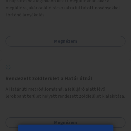
A napsütésnek leginkább kitett megállókban akár a
megállóra, akár önálló rácsozatra futtatott növényekkel
történő árnyékolás.
Megnézem
Rendezett zöldterület a Határ útnál
A Határ úti metróállomásnál a felüljáró alatt lévő
lerobbant terület helyett rendezett zöldfelület kialakítása.
Megnézem