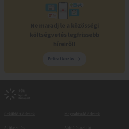
Ne maradj le a közösségi
költségvetés legfrissebb
híreiről!
Feliratkozás
Beküldött ötletek
Megvalósuló ötletek
Sütikezelés
Sütitájékoztató