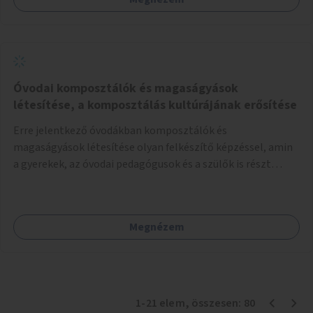
Óvodai komposztálók és magaságyások
létesítése, a komposztálás kultúrájának erősítése
Erre jelentkező óvodákban komposztálók és
magaságyások létesítése olyan felkészítő képzéssel, amin
a gyerekek, az óvodai pedagógusok és a szülők is részt
vehetnek.
Megnézem
1
-
21
elem
, összesen:
80