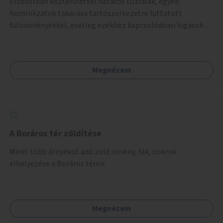
Elsősorban közterülettel határos tűzfalak, egyéb
homlokzatok takarása tartószerkezetre futtatott
futónövényekkel, esetleg ezekhez kapcsolódóan lugasok
kialakítása. Ezzel olyan belvárosi helyszíneken növelhető a
zöldfelületek mennyisége, ahol helyhiány miatt másra
nincs lehetőség.
Megnézem
A Boráros tér zöldítése
Minél több árnyékot adó zöld növény, fák, bokrok
elhelyezése a Boráros téren.
Megnézem