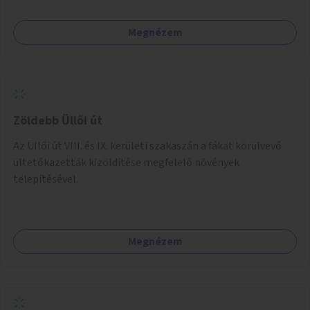
Megnézem
Zöldebb Üllői út
Az Üllői út VIII. és IX. kerületi szakaszán a fákat körülvevő
ültetőkazetták kizöldítése megfelelő növények
telepítésével.
Megnézem