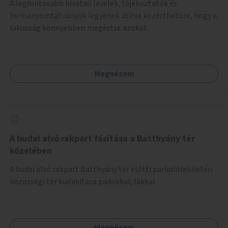
A legfontosabb hivatali levelek, tájékoztatók és
formanyomtatványok legyenek átírva közérthetőre, hogy a
lakosság könnyebben megértse azokat.
Megnézem
A budai alsó rakpart fásítása a Batthyány tér
közelében
A budai alsó rakpart Batthyány tér előtti parkolófelületén
közösségi tér kialakítása padokkal, fákkal.
Megnézem