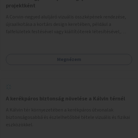
projektként
A Corvin-negyed aluljáró vizuális összképének rendezése,
újraalkotása a kortárs design keretében, például a
falfelületek festésével vagy kiállítóterek létesítésével,
amelyekben kortárs designerek, művészek, tervezők
alkotásai, termékei jelenhetnének meg alkalmat adva a
bemutatkozásra, szélesebb körben való ismertségre.
Megnézem
A kerékpáros biztonság növelése a Kálvin térnél
A Kálvin tér környezetében a kerékpáros útvonalak
biztonságosabbá és észlelhetőbbé tétele vizuális és fizikai
eszközökkel.