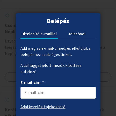
Belépés
Csomagmegőrző a Margitszigeten és a
Népligetben
Hitelesítő e-maillel
Jelszóval
Egyedi szekrényekből álló, lehetőleg egy öltözővel is
kiegészített csomagmegőrző a Margitszigeten, illetve a
Add meg az e-mail-címed, és elküldjük a
Népligetben.
belépéshez szükséges linket.
A csillaggal jelölt mezők kitöltése
kötelező
Megnézem
E-mail-cím: *
Adatkezelési tájékoztató
Kerékpárutak és kerékpársávok biztonságának