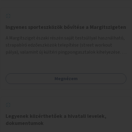
Ingyenes sporteszközök bővítése a Margitszigeten
A Margitsziget északi részén saját testsúllyal használható,
strapabíró edzőeszközök telepítése (street workout
pálya), valamint új kültéri pingpongasztalok kihelyezése. A
meglévő fitneszterület jelenleg alig felszerelt, így
kihasználatlan. A pingpongasztalok telepítésével egy
népszerű, ingyenes sportolási lehetőség válna elérhetővé a
Megnézem
sziget északi felén, ahol jelenleg egyetlen asztal sem
található.
Legyenek közérthetőek a hivatali levelek,
dokumentumok