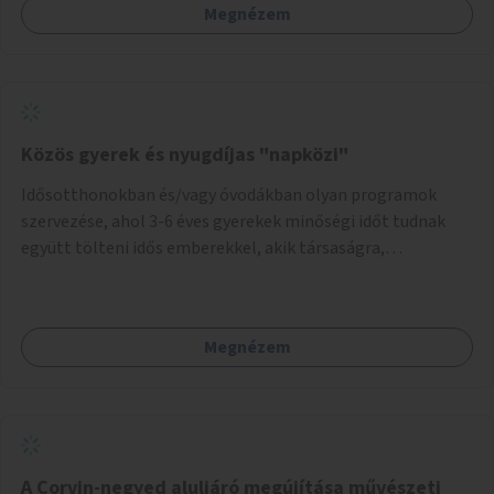
Megnézem
Közös gyerek és nyugdíjas "napközi"
Idősotthonokban és/vagy óvodákban olyan programok
szervezése, ahol 3-6 éves gyerekek minőségi időt tudnak
együtt tölteni idős emberekkel, akik társaságra,
beszélgetésre vágynak.
Megnézem
A Corvin-negyed aluljáró megújítása művészeti