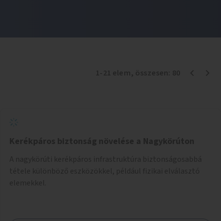
1
-
21
elem
, összesen:
80
Kerékpáros biztonság növelése a Nagykörúton
A nagykörúti kerékpáros infrastruktúra biztonságosabbá
tétele különböző eszközökkel, például fizikai elválasztó
elemekkel.