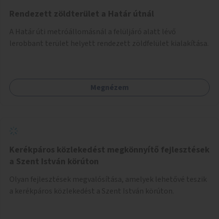
Rendezett zöldterület a Határ útnál
A Határ úti metróállomásnál a felüljáró alatt lévő
lerobbant terület helyett rendezett zöldfelület kialakítása.
Megnézem
Kerékpáros közlekedést megkönnyítő fejlesztések
a Szent István körúton
Olyan fejlesztések megvalósítása, amelyek lehetővé teszik
a kerékpáros közlekedést a Szent István körúton.