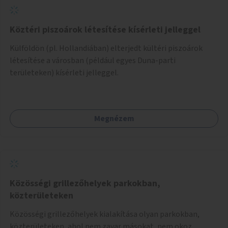
Köztéri piszoárok létesítése kísérleti jelleggel
Külföldön (pl. Hollandiában) elterjedt kültéri piszoárok
létesítése a városban (például egyes Duna-parti
területeken) kísérleti jelleggel.
Megnézem
Közösségi grillezőhelyek parkokban,
közterületeken
Közösségi grillezőhelyek kialakítása olyan parkokban,
közterületeken, ahol nem zavar másokat, nem okoz