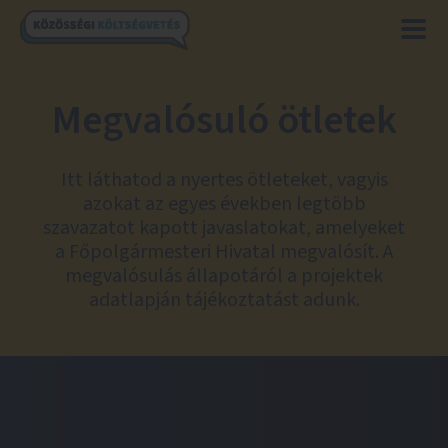
Megvalósuló ötletek
Itt láthatod a nyertes ötleteket, vagyis
azokat az egyes években legtöbb
szavazatot kapott javaslatokat, amelyeket
a Főpolgármesteri Hivatal megvalósít. A
megvalósulás állapotáról a projektek
adatlapján tájékoztatást adunk.