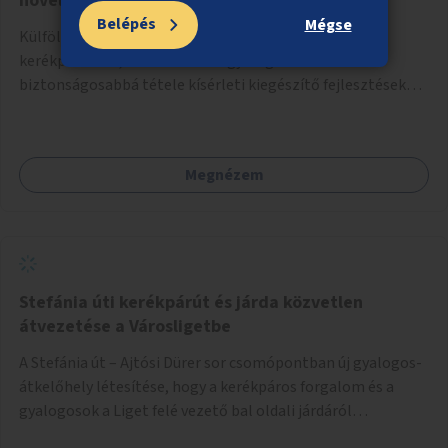
növelése
Belépés
Mégse
Külföldi minták alapján elsősorban kerékpárutak,
kerékpársávok, adott esetben gyalogos felületek
biztonságosabbá tétele kísérleti kiegészítő fejlesztésekkel
(terelők, műanyag elválasztó elemek, több és jobban
látható felfestés stb.)
Megnézem
Stefánia úti kerékpárút és járda közvetlen
átvezetése a Városligetbe
A Stefánia út – Ajtósi Dürer sor csomópontban új gyalogos-
átkelőhely létesítése, hogy a kerékpáros forgalom és a
gyalogosok a Liget felé vezető bal oldali járdáról
közvetlenül átkelhessenek a Városligetbe.