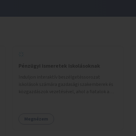
Pénzügyi ismeretek iskolásoknak
Induljon interaktív beszélgetéssorozat
iskolások számára gazdasági szakemberek és
közgazdászok vezetésével, ahol a fiatalok a
pénzügyi-gazdasági alapismeretekkel
kapcsolatban tájékozódhatnak. A program
többalkalmas lenne, heti rendszerességgel
Megnézem
tartanák iskolai csoportok számára,
önkormányzati intézményben vagy külső
helyszínen iskolai együttműködéssel. A