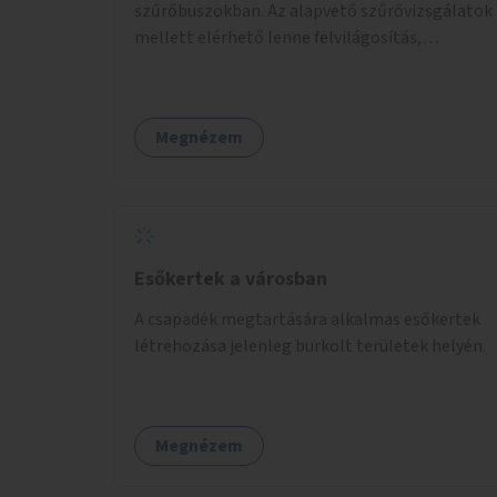
szűrőbuszokban. Az alapvető szűrővizsgálatok
mellett elérhető lenne felvilágosítás,
egészségügyi tanácsadás, a szexuális úton
terjedő betegségek szűrése és a
szenvedélybetegek támogatása.
Megnézem
Esőkertek a városban
A csapadék megtartására alkalmas esőkertek
létrehozása jelenleg burkolt területek helyén.
Megnézem