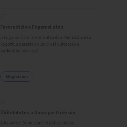
akciónapokkal – bérleti és közüzemi díjak
nélkül, a jelenlegi elhanyagolt állapot helyett.
Fasorpótlás a Fogarasi úton
A Fogarasi úton a Róna utca és a Padlizsán utca
között, a páratlan oldalon fák ültetése a
parkolóhelyek közé.
Megnézem
Ülőfelületek a Duna-parti rézsűn
A belvárosi Duna-parti rézsűkre olyan,