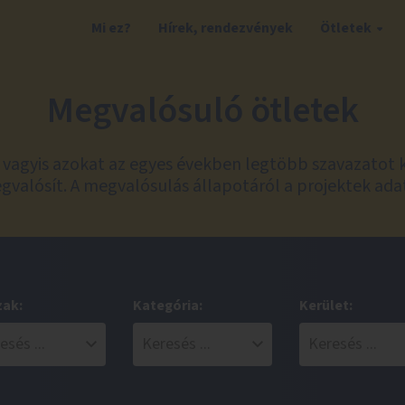
Mi ez?
Hírek, rendezvények
Ötletek
Megvalósuló ötletek
t, vagyis azokat az egyes években legtöbb szavazatot 
valósít. A megvalósulás állapotáról a projektek ada
zak:
Kategória:
Kerület: