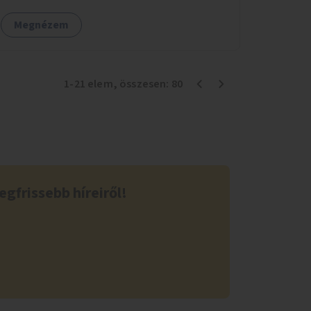
alkotásai, termékei jelenhetnének meg
Megnézem
alkalmat adva a bemutatkozásra, szélesebb
körben való ismertségre.
1
-
21
elem
, összesen:
80
egfrissebb híreiről!