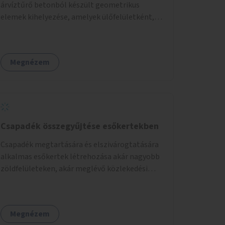
árvíztűrő betonból készült geometrikus
elemek kihelyezése, amelyek ülőfelületként,
asztalként és lépcsőként is – valamint néhány
esetben extra funkcióval (kutyaitató, grill) –
használhatók. Civilek bevonása a fenntartásba.
Megnézem
Csapadék összegyűjtése esőkertekben
Csapadék megtartására és elszivárogtatására
alkalmas esőkertek létrehozása akár nagyobb
zöldfelületeken, akár meglévő közlekedési
területek helyén.
Megnézem