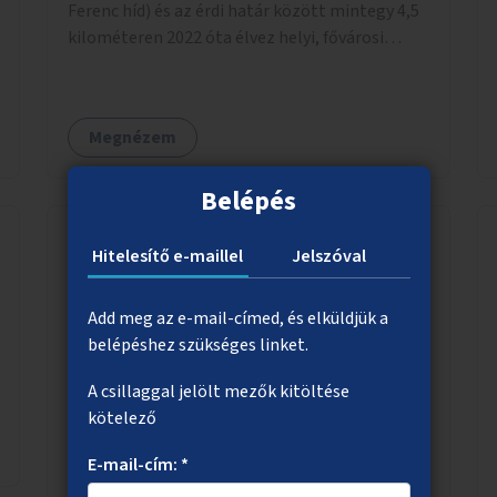
Ferenc híd) és az érdi határ között mintegy 4,5
kilométeren 2022 óta élvez helyi, fővárosi
védelmet. Ehhez kapcsolódóan javasoljuk a
terület élőhelykezelését, a tájidegen, invazív
fajok ritkítását, visszaszorítását.
Megnézem
Belépés
Hitelesítő e-maillel
Jelszóval
Csomagmegőrző a Margitszigeten és a
Népligetben
Add meg az e-mail-címed, és elküldjük a
belépéshez szükséges linket.
Egyedi szekrényekből álló, lehetőleg egy
öltözővel is kiegészített csomagmegőrző a
A csillaggal jelölt mezők kitöltése
Margitszigeten, illetve a Népligetben.
kötelező
E-mail-cím: *