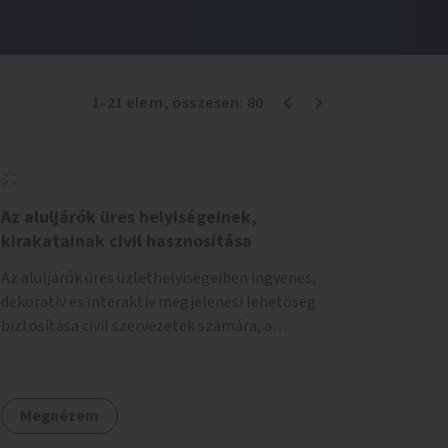
1
-
21
elem
, összesen:
80
Az aluljárók üres helyiségeinek,
kirakatainak civil hasznosítása
Az aluljárók üres üzlethelyiségeiben ingyenes,
dekoratív és interaktív megjelenési lehetőség
biztosítása civil szervezetek számára, a
társadalmi felelősségvállalás jegyében. A cél,
hogy közérdekű, segítő tevékenységeket
mutassanak be látványos, gondolatébresztő
Megnézem
formában, például rajzokkal, kérdésekkel,
üzenetküldési lehetőséggel vagy