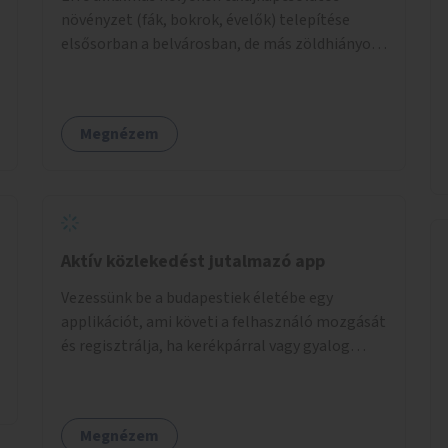
növényzet (fák, bokrok, évelők) telepítése
elsősorban a belvárosban, de más zöldhiányos
városrészekben is.
Megnézem
Aktív közlekedést jutalmazó app
Vezessünk be a budapestiek életébe egy
applikációt, ami követi a felhasználó mozgását
és regisztrálja, ha kerékpárral vagy gyalog
közlekedik. Az aktív közlekedési formákat
virtuálisan jutalmazza, amit az együttműködő
üzleti partnereknél kedvezményekre,
Megnézem
ajándékokra válthat a felhasználó.