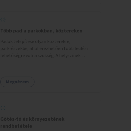
Több pad a parkokban, köztereken
Padok telepítése olyan közterekre,
parkrészekbe, ahol érezhetően több leülési
lehetőségre volna szükség. A helyszínek
kiválasztása a helyiekkel való egyeztetést
követően történhet.
Megnézem
Gőtés-tó és környezetének
rendbetétele