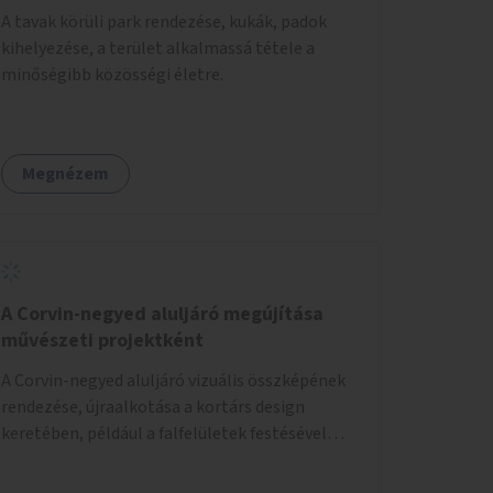
A tavak körüli park rendezése, kukák, padok
kihelyezése, a terület alkalmassá tétele a
minőségibb közösségi életre.
Megnézem
A Corvin-negyed aluljáró megújítása
művészeti projektként
A Corvin-negyed aluljáró vizuális összképének
rendezése, újraalkotása a kortárs design
keretében, például a falfelületek festésével
vagy kiállítóterek létesítésével, amelyekben
kortárs designerek, művészek, tervezők