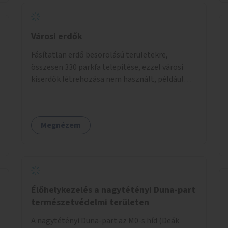
szervezést az Önkormányzat koordinálná, a
tematikát a szakemberek alakítanák ki, külön
figyelmet fordítva a hátrányos helyzetű
Városi erdők
gyerekek bevonására is. A program pilot
Fásítatlan erdő besorolású területekre,
jelleggel indulna, több korosztály számára.
összesen 330 parkfa telepítése, ezzel városi
kiserdők létrehozása nem használt, például
rozsdaövezeti telkeken, 3 év gondozással.
Megnézem
Élőhelykezelés a nagytétényi Duna-part
természetvédelmi területen
A nagytétényi Duna-part az M0-s híd (Deák