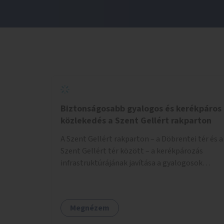
Biztonságosabb gyalogos és kerékpáros
közlekedés a Szent Gellért rakparton
A Szent Gellért rakparton – a Döbrentei tér és a
Szent Gellért tér között – a kerékpározás
infrastruktúrájának javítása a gyalogosok
érdekében is.
Megnézem