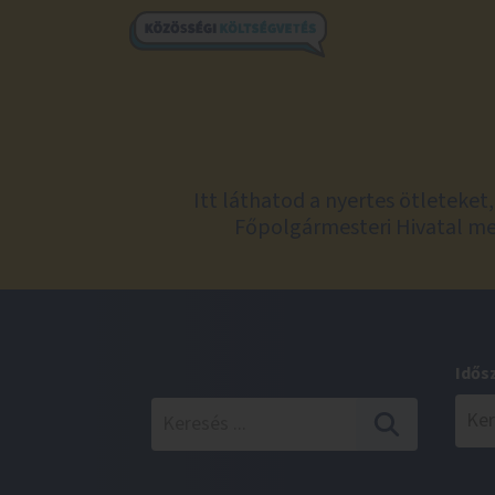
Itt láthatod a nyertes ötleteke
Főpolgármesteri Hivatal meg
Idős