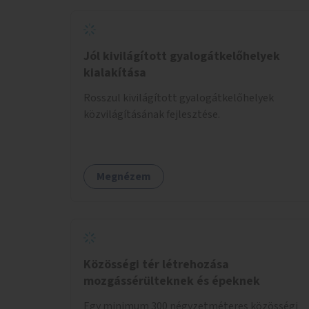
Jól kivilágított gyalogátkelőhelyek
kialakítása
Rosszul kivilágított gyalogátkelőhelyek
közvilágításának fejlesztése.
Megnézem
Közösségi tér létrehozása
mozgássérülteknek és épeknek
Egy minimum 300 négyzetméteres közösségi