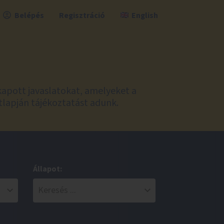
Belépés
Regisztráció
English
kapott javaslatokat, amelyeket a
tlapján tájékoztatást adunk.
Állapot: