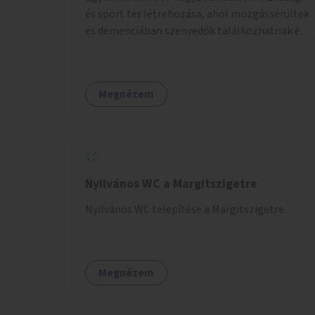
és sport tér létrehozása, ahol mozgássérültek
és demenciában szenvedők találkozhatnak és
sportolhatnak együtt épekkel. Elsősorban egy
pétanque pálya létrehozása lenne célszerű,
amit a legtöbb mozgásában korlátozott
Megnézem
ember is tud játszani, fontos, hogy a téren
legyenek formájukban, hangulatukban
elkülönülő pontok, mezítlábas ösvények, az
egész legyen zöld és üdítő hangulatú.
Nyilvános WC a Margitszigetre
Nyilvános WC telepítése a Margitszigetre.
Megnézem