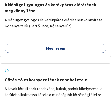
A Népliget gyalogos és kerékpáros elérésének
megkönnyítése
A Népliget gyalogos és kerékpáros elérésének könnyítése
Kőbánya felől (Fertő utca, Kőbányai út).
Megnézem
Gőtés-tó és környezetének rendbetétele
A tavak körüli park rendezése, kukák, padok kihelyezése, a
terület alkalmassá tétele a minőségibb közösségi életre.