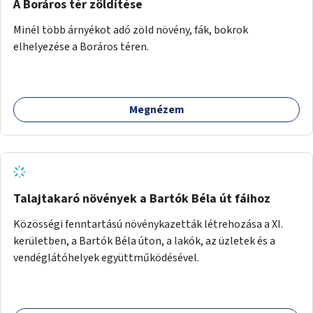
A Boráros tér zöldítése
Minél több árnyékot adó zöld növény, fák, bokrok
elhelyezése a Boráros téren.
Megnézem
Talajtakaró növények a Bartók Béla út fáihoz
Közösségi fenntartású növénykazetták létrehozása a XI.
kerületben, a Bartók Béla úton, a lakók, az üzletek és a
vendéglátóhelyek együttműködésével.