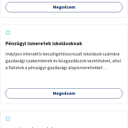
Megnézem
Pénzügyi ismeretek iskolásoknak
Induljon interaktív beszélgetéssorozat iskolások számára
gazdasági szakemberek és közgazdászok vezetésével, ahol
a fiatalok a pénzügyi-gazdasági alapismeretekkel
kapcsolatban tájékozódhatnak. A program többalkalmas
lenne, heti rendszerességgel tartanák iskolai csoportok
számára, önkormányzati intézményben vagy külső
Megnézem
helyszínen iskolai együttműködéssel. A szervezést az
Önkormányzat koordinálná, a tematikát a szakemberek
alakítanák ki, külön figyelmet fordítva a hátrányos helyzetű
gyerekek bevonására is. A program pilot jelleggel indulna,
több korosztály számára.