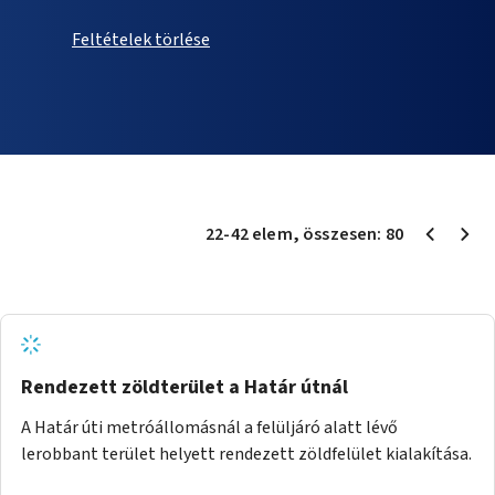
Feltételek törlése
22
-
42
elem
, összesen:
80
Rendezett zöldterület a Határ útnál
A Határ úti metróállomásnál a felüljáró alatt lévő
lerobbant terület helyett rendezett zöldfelület kialakítása.