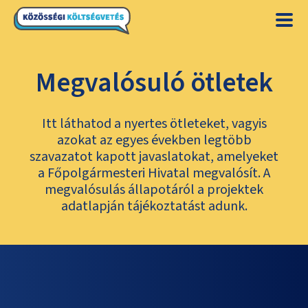
Megvalósuló ötletek
Itt láthatod a nyertes ötleteket, vagyis
azokat az egyes években legtöbb
szavazatot kapott javaslatokat, amelyeket
a Főpolgármesteri Hivatal megvalósít. A
megvalósulás állapotáról a projektek
adatlapján tájékoztatást adunk.