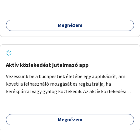
Megnézem
Aktív közlekedést jutalmazó app
Vezessünk be a budapestiek életébe egy applikációt, ami
követi a felhasználó mozgását és regisztrálja, ha
kerékpárral vagy gyalog közlekedik. Az aktív közlekedési
formákat virtuálisan jutalmazza, amit az együttműködő
üzleti partnereknél kedvezményekre, ajándékokra válthat a
felhasználó.
Megnézem