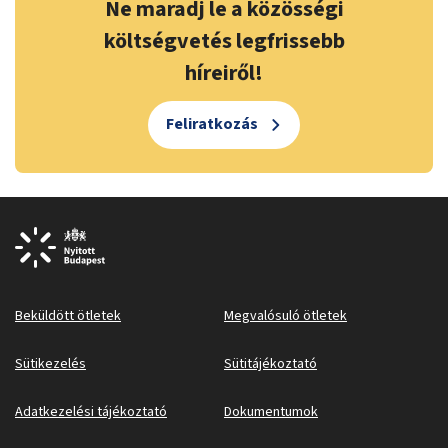
Ne maradj le a közösségi
költségvetés legfrissebb
híreiről!
Feliratkozás
Beküldött ötletek
Megvalósuló ötletek
Sütikezelés
Sütitájékoztató
Adatkezelési tájékoztató
Dokumentumok