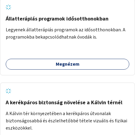
Állatterápiás programok idősotthonokban
Legyenek állatterápiás programok az idősotthonokban. A
programokba bekapcsolódhatnak óvodák is.
Megnézem
A kerékpáros biztonság növelése a Kálvin térnél
A Kálvin tér környezetében a kerékpáros útvonalak
biztonságosabbá és észlelhetőbbé tétele vizuális és fizikai
eszközökkel.