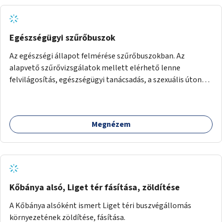
Egészségügyi szűrőbuszok
Az egészségi állapot felmérése szűrőbuszokban. Az
alapvető szűrővizsgálatok mellett elérhető lenne
felvilágosítás, egészségügyi tanácsadás, a szexuális úton
terjedő betegségek szűrése és a szenvedélybetegek
támogatása.
Megnézem
Kőbánya alsó, Liget tér fásítása, zöldítése
A Kőbánya alsóként ismert Liget téri buszvégállomás
környezetének zöldítése, fásítása.