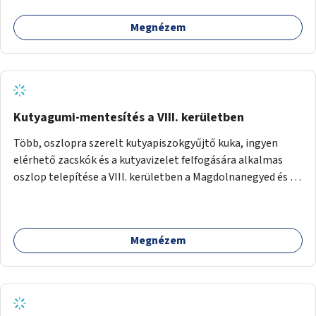
Megnézem
Kutyagumi-mentesítés a VIII. kerületben
Több, oszlopra szerelt kutyapiszokgyűjtő kuka, ingyen
elérhető zacskók és a kutyavizelet felfogására alkalmas
oszlop telepítése a VIII. kerületben a Magdolnanegyed és a
Palotanegyed néhány pontján, pilot jelleggel.
Megnézem