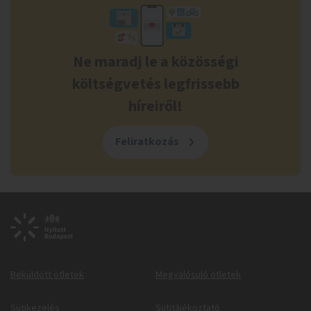
Ne maradj le a közösségi
költségvetés legfrissebb
híreiről!
Feliratkozás
Beküldött ötletek
Megvalósuló ötletek
Sütikezelés
Sütitájékoztató