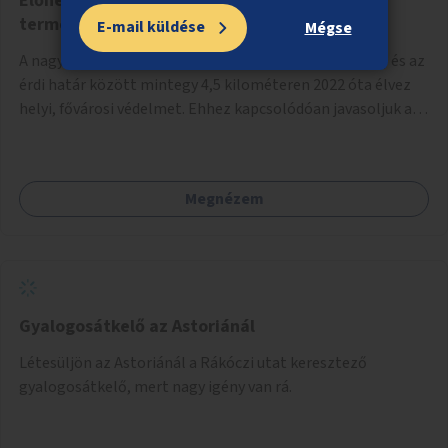
Élőhelykezelés a nagytétényi Duna-part
természetvédelmi területen
E-mail küldése
Mégse
A nagytétényi Duna-part az M0-s híd (Deák Ferenc híd) és az
érdi határ között mintegy 4,5 kilométeren 2022 óta élvez
helyi, fővárosi védelmet. Ehhez kapcsolódóan javasoljuk a
terület élőhelykezelését, a tájidegen, invazív fajok
ritkítását, visszaszorítását.
Megnézem
Gyalogosátkelő az Astoriánál
Létesüljön az Astoriánál a Rákóczi utat keresztező
gyalogosátkelő, mert nagy igény van rá.