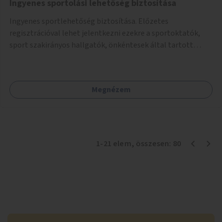
Ingyenes sportolási lehetőség biztosítása
Ingyenes sportlehetőség biztosítása. Előzetes
regisztrációval lehet jelentkezni ezekre a sportoktatók,
sport szakirányos hallgatók, önkéntesek által tartott
programokra.
Megnézem
1
-
21
elem
, összesen:
80