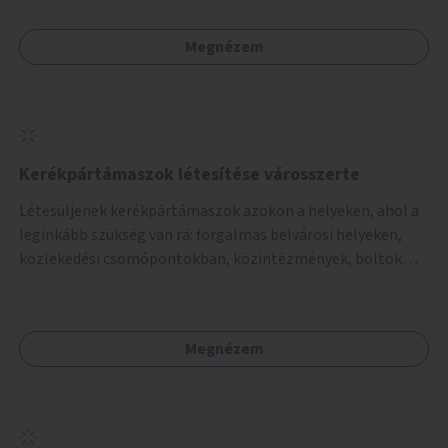
célszerű, amit a legtöbb mozgásában korlátozott ember is
tud játszani, fontos, hogy a téren legyenek formájukban,
Megnézem
hangulatukban elkülönülő pontok, mezítlábas ösvények, az
egész legyen zöld és üdítő hangulatú.
Kerékpártámaszok létesítése városszerte
Létesüljenek kerékpártámaszok azokon a helyeken, ahol a
leginkább szükség van rá: forgalmas belvárosi helyeken,
közlekedési csomópontokban, közintézmények, boltok
előtt.
Megnézem