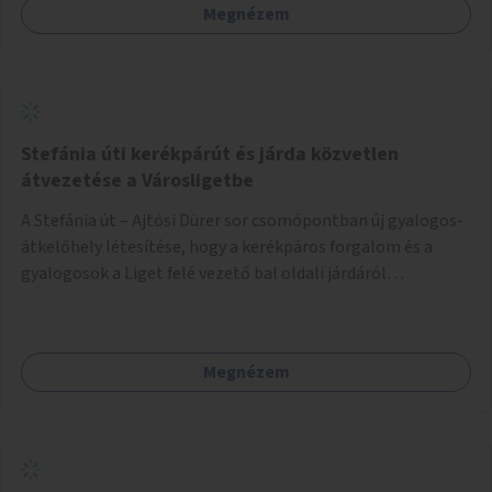
Megnézem
Stefánia úti kerékpárút és járda közvetlen
átvezetése a Városligetbe
A Stefánia út – Ajtósi Dürer sor csomópontban új gyalogos-
átkelőhely létesítése, hogy a kerékpáros forgalom és a
gyalogosok a Liget felé vezető bal oldali járdáról
közvetlenül átkelhessenek a Városligetbe.
Megnézem