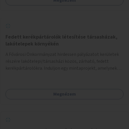
Megnézem
Fedett kerékpártárolók létesítése társasházak,
lakótelepek környékén
A Fővárosi Önkormányzat hirdessen pályázatot kerületek
részére lakótelepi/társasházi közös, zárható, fedett
kerékpártárolókra. Induljon egy mintaprojekt, amelynek
alapján fel lehet mérni, milyen feladatokkal jár a kerület
számára az üzemeltetés.
Megnézem