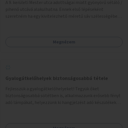
A 9. kerületi Mester utca adottságai miatt gyönyörű sétáló /
pihenő utcává alakulhatna. Ennek első lépéseként
szeretném ha egy kivitelezhető méretű sáv szélességében
a beton helyén ládás, vagy a földbe ültetett növényzet
lenne, praktikusan a járda és az autós sáv találkozásánál, a
platán fák között. A lakók, boltok és vendéglátó helyek
Megnézem
együttműködését kérnénk abban, hogy ez a zöld sáv ne
pusztuljon ki, és megtartsa azt a jó hangulatot, amiből már
könnyebb lesz elképzelni a következő lépést egészen
addig, amíg komolyabb forgalomcsillapítások és zöldítések
nem létesülnek a Mester utcában.
Gyalogátkelőhelyek biztonságosabbá tétele
Fejlesszük a gyalogátkelőhelyeket! Tegyük őket
biztonságosabbá sötétben is, alkalmazzunk erősebb fényt
adó lámpákat, helyezzünk ki hangjelzést adó készülékeket
és taktilis jelzéseket a vakok és gyengénlátók számára.