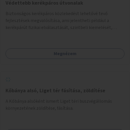
Védettebb kerékpáros útvonalak
Biztonságos kerékpáros közlekedést lehetővé tevő
fejlesztések megvalósítása, ami jelentheti például a
kerékpárút fizikai elválasztását, szintbeli kiemelését,
optikai jelölését, az indirekt balra kanyarodási lehetőség
jelölését – különösen a veszélyesebb kereszteződésekben,
vagy akár egyes egyirányú utcák megnyitását
Megnézem
szembeforgalmú kerékpározásra.
Kőbánya alsó, Liget tér fásítása, zöldítése
A Kőbánya alsóként ismert Liget téri buszvégállomás
környezetének zöldítése, fásítása.