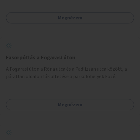
Megnézem
Fasorpótlás a Fogarasi úton
A Fogarasi úton a Róna utca és a Padlizsán utca között, a
páratlan oldalon fák ültetése a parkolóhelyek közé.
Megnézem