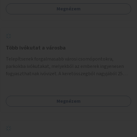
Megnézem
Több ivókutat a városba
Telepítsenek forgalmasabb városi csomópontokra,
parkokba ivókutakat, melyekből az emberek ingyenesen
fogyaszthatnak ivóvizet. A keretösszegből nagyjából 25
ivókút telepítése lehetséges.
Megnézem