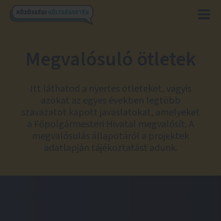
Megvalósuló ötletek
Itt láthatod a nyertes ötleteket, vagyis
azokat az egyes években legtöbb
szavazatot kapott javaslatokat, amelyeket
a Főpolgármesteri Hivatal megvalósít. A
megvalósulás állapotáról a projektek
adatlapján tájékoztatást adunk.