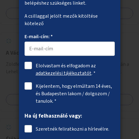
belépéshez szükséges linket.
Megnézem
A csillaggal jelölt mezők kitöltése
kötelező
E-mail-cím: *
A Váci út zöldítése
Zöldfelület létrehozása a Váci út újlipótvárosi szakaszán a
Elolvastam és elfogadom az
Lehel utcától kifelé a fasor mentén beton feltörésével.
adatkezelési tájékoztatót
. *
Kijelentem, hogy elmúltam 14 éves,
és Budapesten lakom / dolgozom /
Megnézem
tanulok. *
Ha új felhasználó vagy:
Szeretnék feliratkozni a hírlevélre.