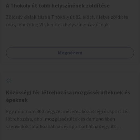
A Thököly út több helyszínének zöldítése
Zöldsáv kialakítása a Thököly út 82. előtt, illetve zöldítés
más, lehetőleg VII. kerületi helyszínein az útnak.
Megnézem
Közösségi tér létrehozása mozgássérülteknek és
épeknek
Egy minimum 300 négyzetméteres közösségi és sport tér
létrehozása, ahol mozgássérültek és demenciában
szenvedők találkozhatnak és sportolhatnak együtt
épekkel. Elsősorban egy pétanque pálya létrehozása lenne