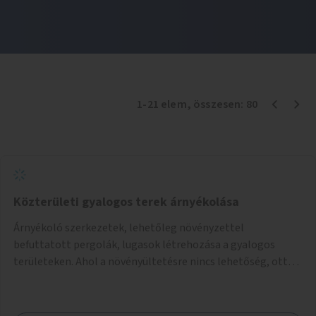
1
-
21
elem
, összesen:
80
Közterületi gyalogos terek árnyékolása
Árnyékoló szerkezetek, lehetőleg növényzettel
befuttatott pergolák, lugasok létrehozása a gyalogos
területeken. Ahol a növényültetésre nincs lehetőség, ott
akár dézsából felfutó futónövényzet alkalmazása, legvégső
megoldásként napvitorlák felszerelése.