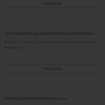
Megnézem
Jól kivilágított gyalogátkelőhelyek kialakítása
Rosszul kivilágított gyalogátkelőhelyek közvilágításának
fejlesztése.
Megnézem
Zöldebb és élhetőbb Mester utca