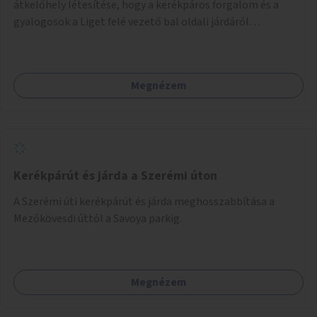
átkelőhely létesítése, hogy a kerékpáros forgalom és a
gyalogosok a Liget felé vezető bal oldali járdáról
közvetlenül átkelhessenek a Városligetbe.
Megnézem
Kerékpárút és járda a Szerémi úton
A Szerémi úti kerékpárút és járda meghosszabbítása a
Mezőkövesdi úttól a Savoya parkig.
Megnézem