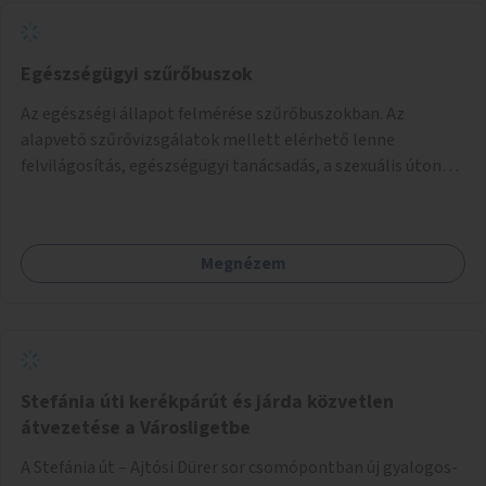
Egészségügyi szűrőbuszok
Az egészségi állapot felmérése szűrőbuszokban. Az
alapvető szűrővizsgálatok mellett elérhető lenne
felvilágosítás, egészségügyi tanácsadás, a szexuális úton
terjedő betegségek szűrése és a szenvedélybetegek
támogatása.
Megnézem
Stefánia úti kerékpárút és járda közvetlen
átvezetése a Városligetbe
A Stefánia út – Ajtósi Dürer sor csomópontban új gyalogos-