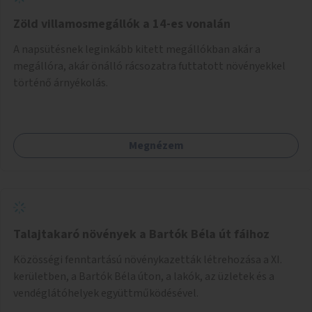
Zöld villamosmegállók a 14-es vonalán
A napsütésnek leginkább kitett megállókban akár a
megállóra, akár önálló rácsozatra futtatott növényekkel
történő árnyékolás.
Megnézem
Talajtakaró növények a Bartók Béla út fáihoz
Közösségi fenntartású növénykazetták létrehozása a XI.
kerületben, a Bartók Béla úton, a lakók, az üzletek és a
vendéglátóhelyek együttműködésével.