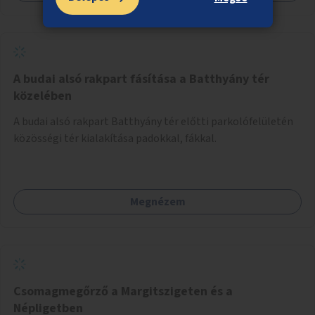
A budai alsó rakpart fásítása a Batthyány tér
közelében
A budai alsó rakpart Batthyány tér előtti parkolófelületén
közösségi tér kialakítása padokkal, fákkal.
Megnézem
Csomagmegőrző a Margitszigeten és a
Népligetben