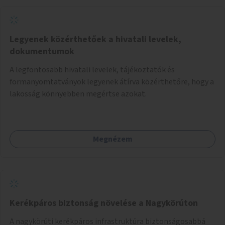
Legyenek közérthetőek a hivatali levelek,
dokumentumok
A legfontosabb hivatali levelek, tájékoztatók és
formanyomtatványok legyenek átírva közérthetőre, hogy a
lakosság könnyebben megértse azokat.
Megnézem
Kerékpáros biztonság növelése a Nagykörúton
A nagykörúti kerékpáros infrastruktúra biztonságosabbá