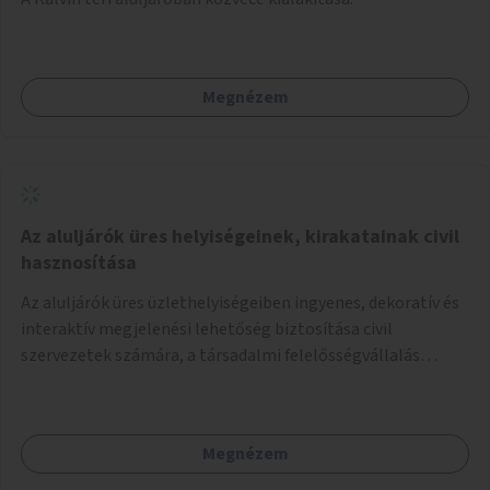
Megnézem
Az aluljárók üres helyiségeinek, kirakatainak civil
hasznosítása
Az aluljárók üres üzlethelyiségeiben ingyenes, dekoratív és
interaktív megjelenési lehetőség biztosítása civil
szervezetek számára, a társadalmi felelősségvállalás
jegyében. A cél, hogy közérdekű, segítő tevékenységeket
mutassanak be látványos, gondolatébresztő formában,
például rajzokkal, kérdésekkel, üzenetküldési lehetőséggel
Megnézem
vagy akciónapokkal – bérleti és közüzemi díjak nélkül, a
jelenlegi elhanyagolt állapot helyett.