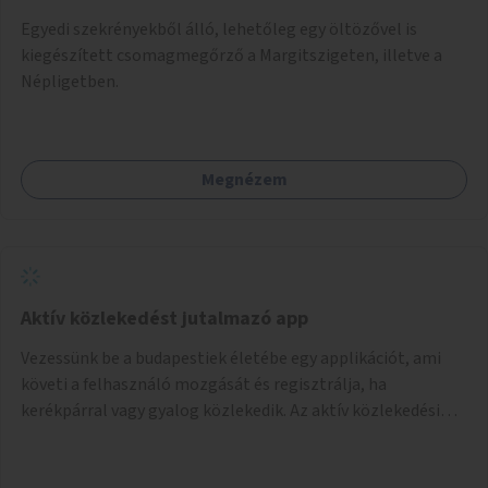
Egyedi szekrényekből álló, lehetőleg egy öltözővel is
kiegészített csomagmegőrző a Margitszigeten, illetve a
Népligetben.
Megnézem
Aktív közlekedést jutalmazó app
Vezessünk be a budapestiek életébe egy applikációt, ami
követi a felhasználó mozgását és regisztrálja, ha
kerékpárral vagy gyalog közlekedik. Az aktív közlekedési
formákat virtuálisan jutalmazza, amit az együttműködő
üzleti partnereknél kedvezményekre, ajándékokra válthat a