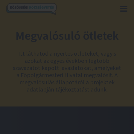
Megvalósuló ötletek
Itt láthatod a nyertes ötleteket, vagyis
azokat az egyes években legtöbb
szavazatot kapott javaslatokat, amelyeket
a Főpolgármesteri Hivatal megvalósít. A
megvalósulás állapotáról a projektek
adatlapján tájékoztatást adunk.