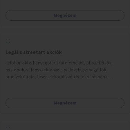
Megnézem
Legális streetart akciók
Jelöljünk ki elhanyagolt utcai elemeket, pl. szellőzők,
oszlopok, villanyszekrények, padok, buszmegállók,
amelyek újrafestését, dekorálását civilekre bíznánk.
Támogassuk a közösségi alapon való megújulást a
szükséges eszközökkel.
Megnézem