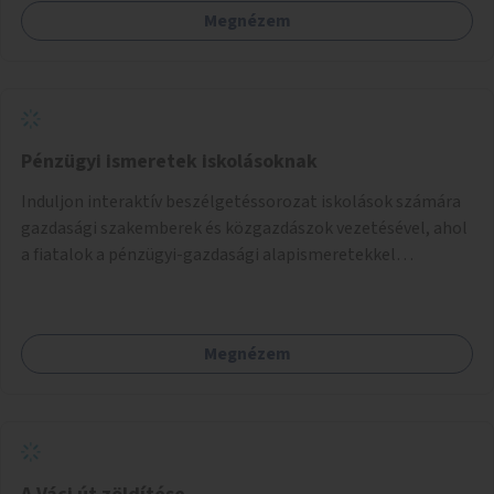
felhasználó.
Megnézem
Pénzügyi ismeretek iskolásoknak
Induljon interaktív beszélgetéssorozat iskolások számára
gazdasági szakemberek és közgazdászok vezetésével, ahol
a fiatalok a pénzügyi-gazdasági alapismeretekkel
kapcsolatban tájékozódhatnak. A program többalkalmas
lenne, heti rendszerességgel tartanák iskolai csoportok
számára, önkormányzati intézményben vagy külső
Megnézem
helyszínen iskolai együttműködéssel. A szervezést az
Önkormányzat koordinálná, a tematikát a szakemberek
alakítanák ki, külön figyelmet fordítva a hátrányos helyzetű
gyerekek bevonására is. A program pilot jelleggel indulna,
több korosztály számára.