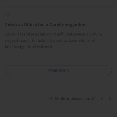
Zebra az Üllői úton a Corvin-negyednél
Zebra létesítése az egykori Kilián laktanya és a Corvin-
negyed között (a Kisfaludy utcához közelebb, ahol
középsziget is létesíthető).
Megnézem
43
-
63
elem
, összesen:
80