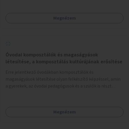
Megnézem
Óvodai komposztálók és magaságyások
létesítése, a komposztálás kultúrájának erősítése
Erre jelentkező óvodákban komposztálók és
magaságyások létesítése olyan felkészítő képzéssel, amin
a gyerekek, az óvodai pedagógusok és a szülők is részt
vehetnek.
Megnézem