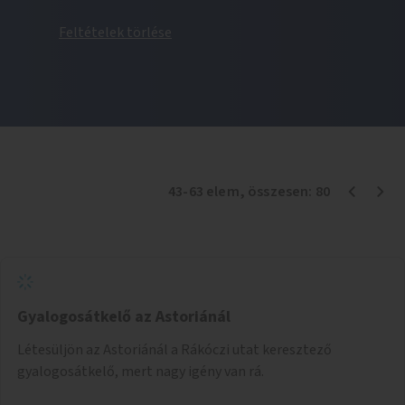
Feltételek törlése
43
-
63
elem
, összesen:
80
Gyalogosátkelő az Astoriánál
Létesüljön az Astoriánál a Rákóczi utat keresztező
gyalogosátkelő, mert nagy igény van rá.