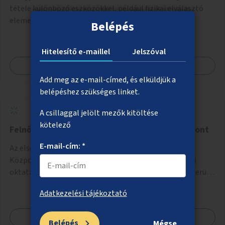
tétele különböző eszközökkel, például fizikai elválasztó
elemekkel.
Belépés
Hitelesítő e-maillel
Jelszóval
Megnézem
Add meg az e-mail-címed, és elküldjük a
belépéshez szükséges linket.
A csillaggal jelölt mezők kitöltése
kötelező
Felnőtt Autista Szabadidős és Kulturális Központ
E-mail-cím: *
Az első hazai Felnőtt Autista Szabadidős és Kulturális
Központ létrehozása a fővárosban, ahol az alapszintű
oktatásból, továbbképzésből és a felsőoktatásból kikerülő
autista fiatalok élethosszig tartó támogatásra és
Adatkezelési tájékoztató
közösségekre találhatnak.
Megnézem
Belépés
Mégse