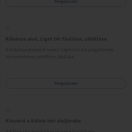
Megnézem
Kőbánya alsó, Liget tér fásítása, zöldítése
A Kőbánya alsóként ismert Liget téri buszvégállomás
környezetének zöldítése, fásítása.
Megnézem
Közvécé a Kálvin téri aluljáróba
A Kálvin téri aluljáróban közvécé kialakítása.