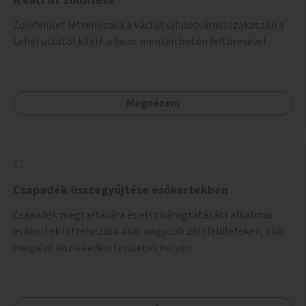
A Váci út zöldítése
Zöldfelület létrehozása a Váci út újlipótvárosi szakaszán a
Lehel utcától kifelé a fasor mentén beton feltörésével.
Megnézem
Csapadék összegyűjtése esőkertekben
Csapadék megtartására és elszivárogtatására alkalmas
esőkertek létrehozása akár nagyobb zöldfelületeken, akár
meglévő közlekedési területek helyén.