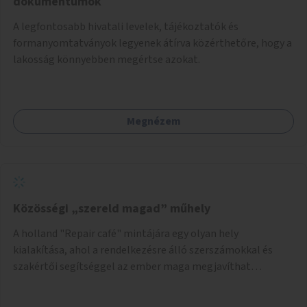
dokumentumok
A legfontosabb hivatali levelek, tájékoztatók és
formanyomtatványok legyenek átírva közérthetőre, hogy a
lakosság könnyebben megértse azokat.
Megnézem
Közösségi „szereld magad” műhely
A holland "Repair café" mintájára egy olyan hely
kialakítása, ahol a rendelkezésre álló szerszámokkal és
szakértői segítséggel az ember maga megjavíthat
elromlott tárgyakat. A műhely egyben találkozóhely is,
lehetőség arra, hogy a közösség tagjai is segítsenek