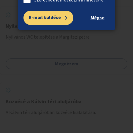
E-mail küldése
Mégse
Nyilvános WC a Margitszigetre
Nyilvános WC telepítése a Margitszigetre.
Megnézem
Közvécé a Kálvin téri aluljáróba
A Kálvin téri aluljáróban közvécé kialakítása.