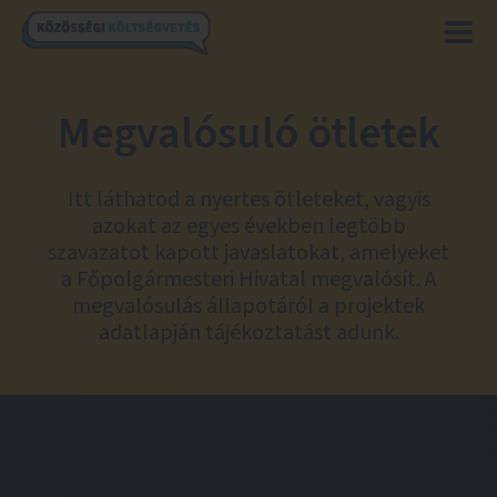
Megvalósuló ötletek
Itt láthatod a nyertes ötleteket, vagyis
azokat az egyes években legtöbb
szavazatot kapott javaslatokat, amelyeket
a Főpolgármesteri Hivatal megvalósít. A
megvalósulás állapotáról a projektek
adatlapján tájékoztatást adunk.