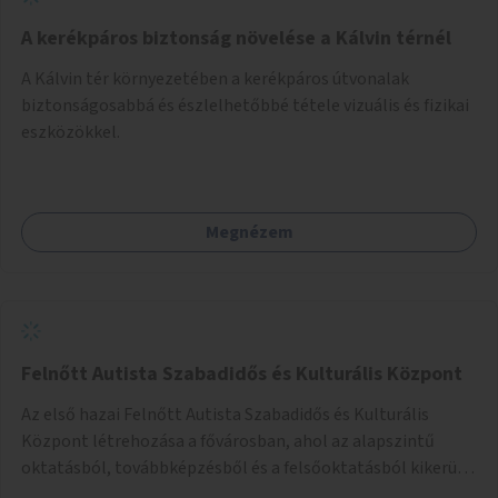
A kerékpáros biztonság növelése a Kálvin térnél
A Kálvin tér környezetében a kerékpáros útvonalak
biztonságosabbá és észlelhetőbbé tétele vizuális és fizikai
eszközökkel.
Megnézem
Felnőtt Autista Szabadidős és Kulturális Központ
Az első hazai Felnőtt Autista Szabadidős és Kulturális
Központ létrehozása a fővárosban, ahol az alapszintű
oktatásból, továbbképzésből és a felsőoktatásból kikerülő
autista fiatalok élethosszig tartó támogatásra és