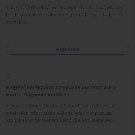
A nagykörúti kerékpáros infrastruktúra biztonságosabbá
tétele különböző eszközökkel, például fizikai elválasztó
elemekkel.
Megnézem
Meglévő kerékpáros útvonalak összekötése a
Móricz Zsigmond körtéren
A Móricz Zsigmond körtérre 5 irányból futnak be utak,
amelyeken lehetséges a biztonságos kerékpározás,
azonban a körtérre érve a Bartók Béla út kivételével
mindegyik kerékpáros útvonal megszakad. Alakítsuk ki a
kerékpáros útvonalak összekötését!