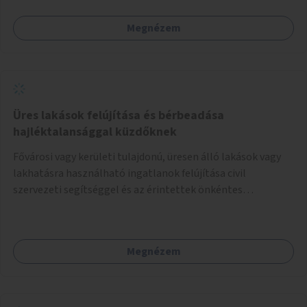
Megnézem
Üres lakások felújítása és bérbeadása
hajléktalansággal küzdőknek
Fővárosi vagy kerületi tulajdonú, üresen álló lakások vagy
lakhatásra használható ingatlanok felújítása civil
szervezeti segítséggel és az érintettek önkéntes
munkájával, majd a kialakított lakások, lakóegységek
bérbeadása rászorulók számára.
Megnézem