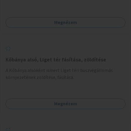
Megnézem
Kőbánya alsó, Liget tér fásítása, zöldítése
A Kőbánya alsóként ismert Liget téri buszvégállomás
környezetének zöldítése, fásítása.
Megnézem