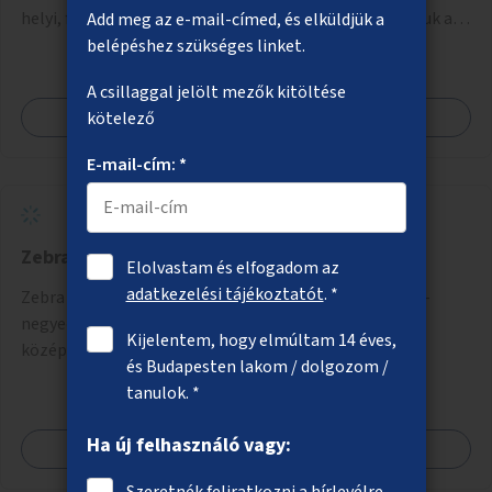
helyi, fővárosi védelmet. Ehhez kapcsolódóan javasoljuk a
Add meg az e-mail-címed, és elküldjük a
terület élőhelykezelését, a tájidegen, invazív fajok
belépéshez szükséges linket.
ritkítását, visszaszorítását.
A csillaggal jelölt mezők kitöltése
Megnézem
kötelező
E-mail-cím: *
Zebra az Üllői úton a Corvin-negyednél
Elolvastam és elfogadom az
adatkezelési tájékoztatót
. *
Zebra létesítése az egykori Kilián laktanya és a Corvin-
negyed között (a Kisfaludy utcához közelebb, ahol
Kijelentem, hogy elmúltam 14 éves,
középsziget is létesíthető).
és Budapesten lakom / dolgozom /
tanulok. *
Ha új felhasználó vagy:
Megnézem
Szeretnék feliratkozni a hírlevélre.