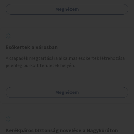
egymásnak, megosszák tudásukat.
Megnézem
Esőkertek a városban
A csapadék megtartására alkalmas esőkertek létrehozása
jelenleg burkolt területek helyén.
Megnézem
Kerékpáros biztonság növelése a Nagykörúton