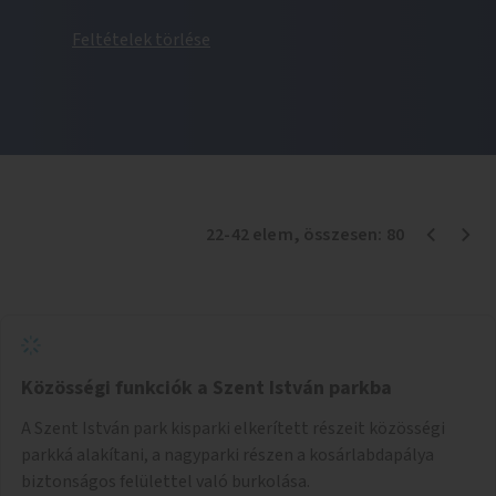
Feltételek törlése
22
-
42
elem
, összesen:
80
Közösségi funkciók a Szent István parkba
A Szent István park kisparki elkerített részeit közösségi
parkká alakítani, a nagyparki részen a kosárlabdapálya
biztonságos felülettel való burkolása.