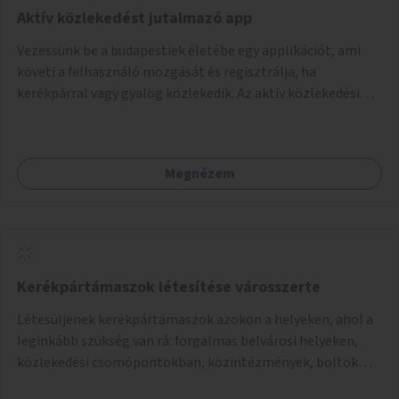
Aktív közlekedést jutalmazó app
Vezessünk be a budapestiek életébe egy applikációt, ami
követi a felhasználó mozgását és regisztrálja, ha
kerékpárral vagy gyalog közlekedik. Az aktív közlekedési
formákat virtuálisan jutalmazza, amit az együttműködő
üzleti partnereknél kedvezményekre, ajándékokra válthat a
felhasználó.
Megnézem
Kerékpártámaszok létesítése városszerte
Létesüljenek kerékpártámaszok azokon a helyeken, ahol a
leginkább szükség van rá: forgalmas belvárosi helyeken,
közlekedési csomópontokban, közintézmények, boltok
előtt.