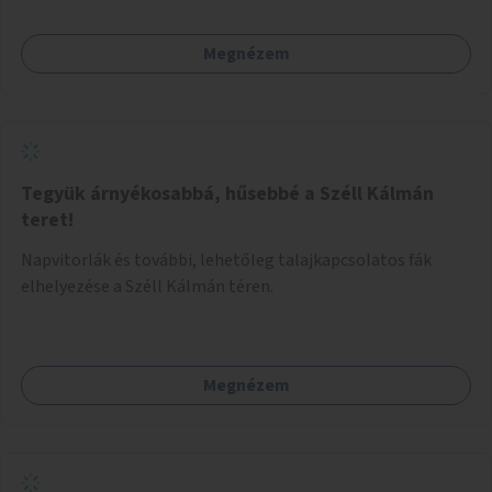
Megnézem
Tegyük árnyékosabbá, hűsebbé a Széll Kálmán
teret!
Napvitorlák és további, lehetőleg talajkapcsolatos fák
elhelyezése a Széll Kálmán téren.
Megnézem