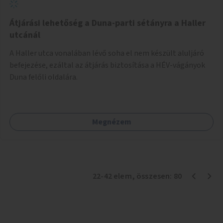
Átjárási lehetőség a Duna-parti sétányra a Haller
utcánál
A Haller utca vonalában lévő soha el nem készült aluljáró
befejezése, ezáltal az átjárás biztosítása a HÉV-vágányok
Duna felőli oldalára.
Megnézem
22
-
42
elem
, összesen:
80