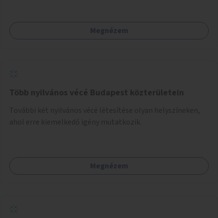
közösségekre találhatnak.
Megnézem
Több nyilvános vécé Budapest közterületein
További két nyilvános vécé létesítése olyan helyszíneken,
ahol erre kiemelkedő igény mutatkozik.
Megnézem