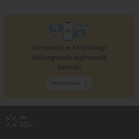
Ne maradj le a közösségi
költségvetés legfrissebb
híreiről!
Feliratkozás