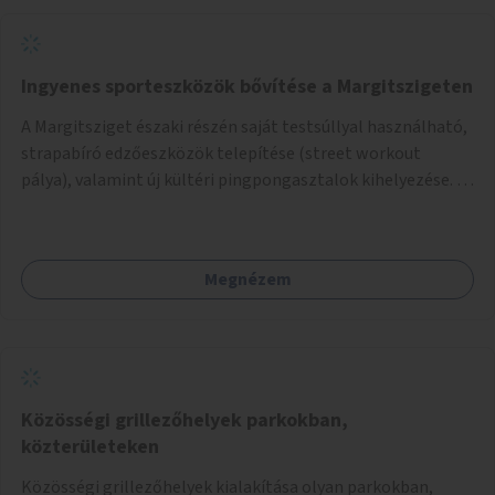
Ingyenes sporteszközök bővítése a Margitszigeten
A Margitsziget északi részén saját testsúllyal használható,
strapabíró edzőeszközök telepítése (street workout
pálya), valamint új kültéri pingpongasztalok kihelyezése. A
meglévő fitneszterület jelenleg alig felszerelt, így
kihasználatlan. A pingpongasztalok telepítésével egy
népszerű, ingyenes sportolási lehetőség válna elérhetővé a
Megnézem
sziget északi felén, ahol jelenleg egyetlen asztal sem
található.
Közösségi grillezőhelyek parkokban,
közterületeken
Közösségi grillezőhelyek kialakítása olyan parkokban,