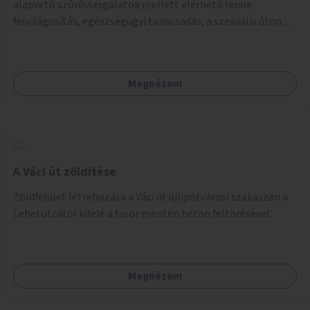
alapvető szűrővizsgálatok mellett elérhető lenne
felvilágosítás, egészségügyi tanácsadás, a szexuális úton
terjedő betegségek szűrése és a szenvedélybetegek
támogatása.
Megnézem
A Váci út zöldítése
Zöldfelület létrehozása a Váci út újlipótvárosi szakaszán a
Lehel utcától kifelé a fasor mentén beton feltörésével.
Megnézem