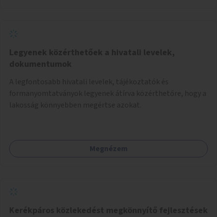
Legyenek közérthetőek a hivatali levelek,
dokumentumok
A legfontosabb hivatali levelek, tájékoztatók és
formanyomtatványok legyenek átírva közérthetőre, hogy a
lakosság könnyebben megértse azokat.
Megnézem
Kerékpáros közlekedést megkönnyítő fejlesztések