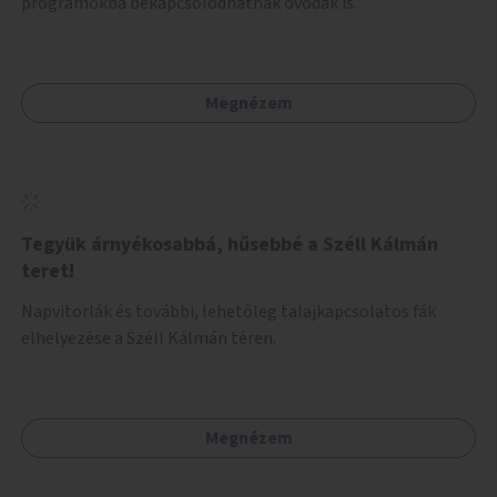
programokba bekapcsolódhatnak óvodák is.
Megnézem
Tegyük árnyékosabbá, hűsebbé a Széll Kálmán
teret!
Napvitorlák és további, lehetőleg talajkapcsolatos fák
elhelyezése a Széll Kálmán téren.
Megnézem