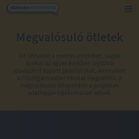
Megvalósuló ötletek
Itt láthatod a nyertes ötleteket, vagyis
azokat az egyes években legtöbb
szavazatot kapott javaslatokat, amelyeket
a Főpolgármesteri Hivatal megvalósít. A
megvalósulás állapotáról a projektek
adatlapján tájékoztatást adunk.