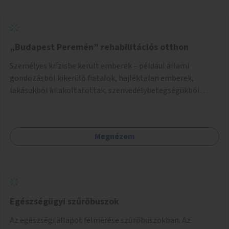
„Budapest Peremén” rehabilitációs otthon
Személyes krízisbe került emberek – például állami
gondozásból kikerülő fiatalok, hajléktalan emberek,
lakásukból kilakoltatottak, szenvedélybetegségükből
kijönni szándékozók – számára rehabilitációs otthon
megteremtése Budapest valamely peremkerületén,
civil/szakmai szervezeti háttérrel. A program a közvetlen
Megnézem
segítségen, biztonságnyújtáson kívül gazdálkodásba is
bevonja az ott lévő személyeket, és egyben a
környezettudatos és fenntartható élettel kapcsolatos
szemléletformálást is céljának tekinti.
Egészségügyi szűrőbuszok
Az egészségi állapot felmérése szűrőbuszokban. Az