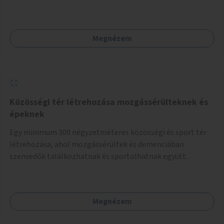
Megnézem
Közösségi tér létrehozása mozgássérülteknek és
épeknek
Egy minimum 300 négyzetméteres közösségi és sport tér
létrehozása, ahol mozgássérültek és demenciában
szenvedők találkozhatnak és sportolhatnak együtt
épekkel. Elsősorban egy pétanque pálya létrehozása lenne
célszerű, amit a legtöbb mozgásában korlátozott ember is
tud játszani, fontos, hogy a téren legyenek formájukban,
Megnézem
hangulatukban elkülönülő pontok, mezítlábas ösvények, az
egész legyen zöld és üdítő hangulatú.