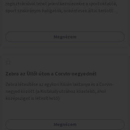
regisztrációval lehet jelentkezni ezekre a sportoktatók,
sport szakirányos hallgatók, önkéntesek által tartott
programokra.
Megnézem
Zebra az Üllői úton a Corvin-negyednél
Zebra létesítése az egykori Kilián laktanya és a Corvin-
negyed között (a Kisfaludy utcához közelebb, ahol
középsziget is létesíthető).
Megnézem