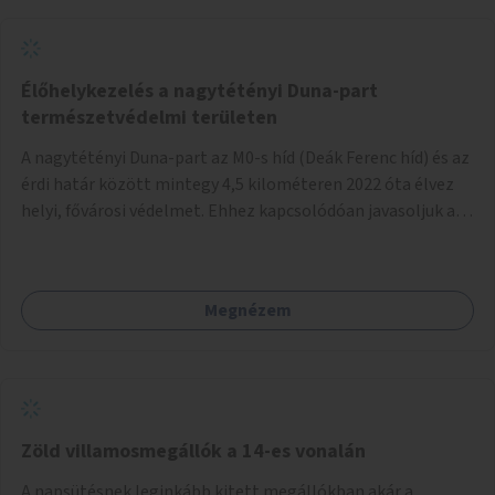
Élőhelykezelés a nagytétényi Duna-part
természetvédelmi területen
A nagytétényi Duna-part az M0-s híd (Deák Ferenc híd) és az
érdi határ között mintegy 4,5 kilométeren 2022 óta élvez
helyi, fővárosi védelmet. Ehhez kapcsolódóan javasoljuk a
terület élőhelykezelését, a tájidegen, invazív fajok
ritkítását, visszaszorítását.
Megnézem
Zöld villamosmegállók a 14-es vonalán
A napsütésnek leginkább kitett megállókban akár a