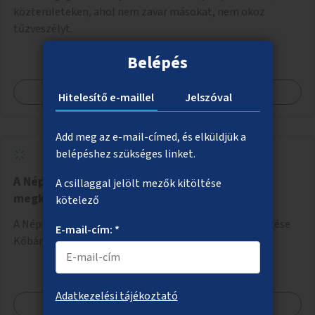
közterületeken, ahol nem zavar másokat, nem okoz
tűzveszélyt.
Belépés
Megnézem
Hitelesítő e-maillel
Jelszóval
Add meg az e-mail-címed, és elküldjük a
belépéshez szükséges linket.
A Népliget gyalogos és kerékpáros elérésének
A csillaggal jelölt mezők kitöltése
megkönnyítése
kötelező
A Népliget gyalogos és kerékpáros elérésének könnyítése
E-mail-cím: *
Kőbánya felől (Fertő utca, Kőbányai út).
Adatkezelési tájékoztató
Megnézem