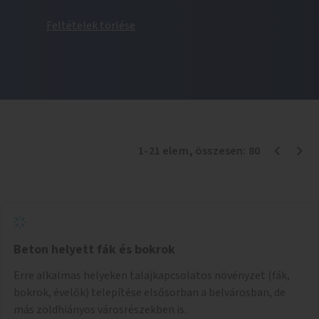
Feltételek törlése
1
-
21
elem
, összesen:
80
Beton helyett fák és bokrok
Erre alkalmas helyeken talajkapcsolatos növényzet (fák,
bokrok, évelők) telepítése elsősorban a belvárosban, de
más zöldhiányos városrészekben is.