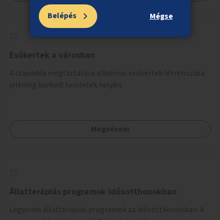
Belépés
Mégse
Esőkertek a városban
A csapadék megtartására alkalmas esőkertek létrehozása
jelenleg burkolt területek helyén.
Megnézem
Állatterápiás programok idősotthonokban
Legyenek állatterápiás programok az idősotthonokban. A