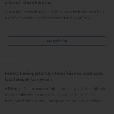
a Szent István körúton
Olyan fejlesztések megvalósítása, amelyek lehetővé teszik
a kerékpáros közlekedést a Szent István körúton.
Megnézem
Fedett kerékpártárolók létesítése társasházak,
lakótelepek környékén
A Fővárosi Önkormányzat hirdessen pályázatot kerületek
részére lakótelepi/társasházi közös, zárható, fedett
kerékpártárolókra. Induljon egy mintaprojekt, amelynek
alapján fel lehet mérni, milyen feladatokkal jár a kerület
számára az üzemeltetés.