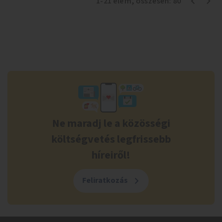
1
-
21
elem
, összesen:
80
Ne maradj le a közösségi
költségvetés legfrissebb
híreiről!
Feliratkozás