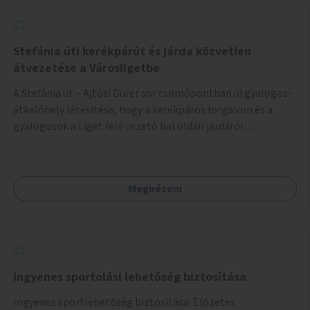
Stefánia úti kerékpárút és járda közvetlen
átvezetése a Városligetbe
A Stefánia út – Ajtósi Dürer sor csomópontban új gyalogos-
átkelőhely létesítése, hogy a kerékpáros forgalom és a
gyalogosok a Liget felé vezető bal oldali járdáról
közvetlenül átkelhessenek a Városligetbe.
Megnézem
Ingyenes sportolási lehetőség biztosítása
Ingyenes sportlehetőség biztosítása. Előzetes