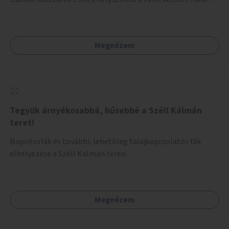
park területe lenne megfelelő, mely mind elérhetőségét,
mind infrastrukturális adottságait tekintve alkalmas egy új
játszótér kialakítására.
Megnézem
Tegyük árnyékosabbá, hűsebbé a Széll Kálmán
teret!
Napvitorlák és további, lehetőleg talajkapcsolatos fák
elhelyezése a Széll Kálmán téren.
Megnézem