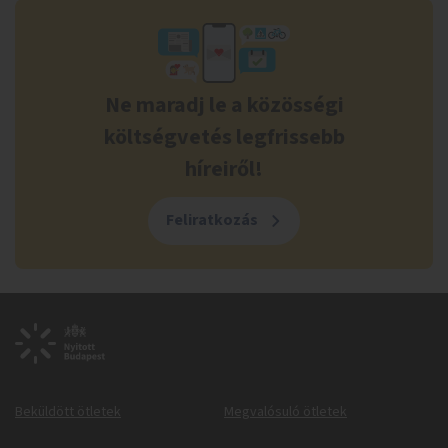
Ne maradj le a közösségi
költségvetés legfrissebb
híreiről!
Feliratkozás
Beküldött ötletek
Megvalósuló ötletek