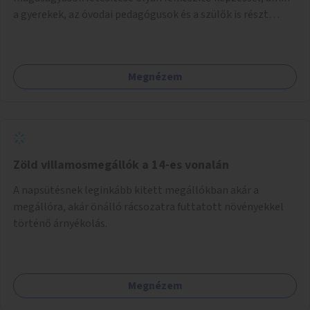
a gyerekek, az óvodai pedagógusok és a szülők is részt
vehetnek.
Megnézem
Zöld villamosmegállók a 14-es vonalán
A napsütésnek leginkább kitett megállókban akár a
megállóra, akár önálló rácsozatra futtatott növényekkel
történő árnyékolás.
Megnézem