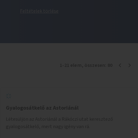
Feltételek törlése
1
-
21
elem
, összesen:
80
Gyalogosátkelő az Astoriánál
Létesüljön az Astoriánál a Rákóczi utat keresztező
gyalogosátkelő, mert nagy igény van rá.