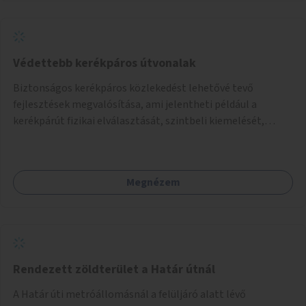
Védettebb kerékpáros útvonalak
Biztonságos kerékpáros közlekedést lehetővé tevő
fejlesztések megvalósítása, ami jelentheti például a
kerékpárút fizikai elválasztását, szintbeli kiemelését,
optikai jelölését, az indirekt balra kanyarodási lehetőség
jelölését – különösen a veszélyesebb kereszteződésekben,
vagy akár egyes egyirányú utcák megnyitását
Megnézem
szembeforgalmú kerékpározásra.
Rendezett zöldterület a Határ útnál
A Határ úti metróállomásnál a felüljáró alatt lévő