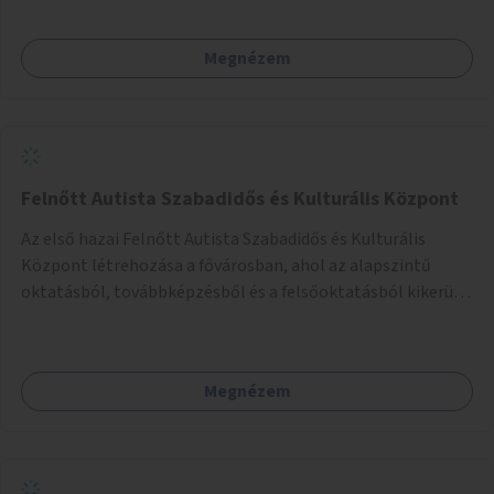
Megnézem
Felnőtt Autista Szabadidős és Kulturális Központ
Az első hazai Felnőtt Autista Szabadidős és Kulturális
Központ létrehozása a fővárosban, ahol az alapszintű
oktatásból, továbbképzésből és a felsőoktatásból kikerülő
autista fiatalok élethosszig tartó támogatásra és
közösségekre találhatnak.
Megnézem