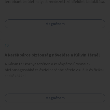
lerobbant terület helyett rendezett zöldfelület kialakítása.
Megnézem
A kerékpáros biztonság növelése a Kálvin térnél
A Kálvin tér környezetében a kerékpáros útvonalak
biztonságosabbá és észlelhetőbbé tétele vizuális és fizikai
eszközökkel.
Megnézem