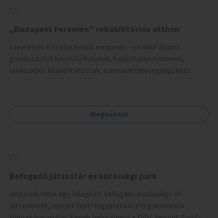
„Budapest Peremén” rehabilitációs otthon
Személyes krízisbe került emberek – például állami
gondozásból kikerülő fiatalok, hajléktalan emberek,
lakásukból kilakoltatottak, szenvedélybetegségükből
kijönni szándékozók – számára rehabilitációs otthon
megteremtése Budapest valamely peremkerületén,
civil/szakmai szervezeti háttérrel. A program a közvetlen
Megnézem
segítségen, biztonságnyújtáson kívül gazdálkodásba is
bevonja az ott lévő személyeket, és egyben a
környezettudatos és fenntartható élettel kapcsolatos
szemléletformálást is céljának tekinti.
Befogadó játszótér és közösségi park
Hozzunk létre egy integrált befogadó közösségi- és
játszóteret, melyet testi fogyatékkal élő gyerekek is
tudnak használni. Ennek helyszínéül a XVIII. kerület Turul-