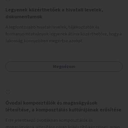
Legyenek közérthetőek a hivatali levelek,
dokumentumok
A legfontosabb hivatali levelek, tájékoztatók és
formanyomtatványok legyenek átírva közérthetőre, hogy a
lakosság könnyebben megértse azokat.
Megnézem
Óvodai komposztálók és magaságyások
létesítése, a komposztálás kultúrájának erősítése
Erre jelentkező óvodákban komposztálók és
magaságyások létesítése olyan felkészítő képzéssel, amin