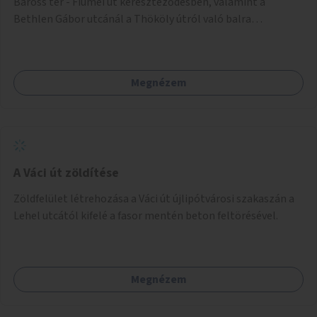
Baross tér - Fiumei út kereszteződésben, valamint a
Bethlen Gábor utcánál a Thököly útról való balra
kanyarodás biztosítása a Festetics György utca irányába.
Megnézem
A Váci út zöldítése
Zöldfelület létrehozása a Váci út újlipótvárosi szakaszán a
Lehel utcától kifelé a fasor mentén beton feltörésével.
Megnézem