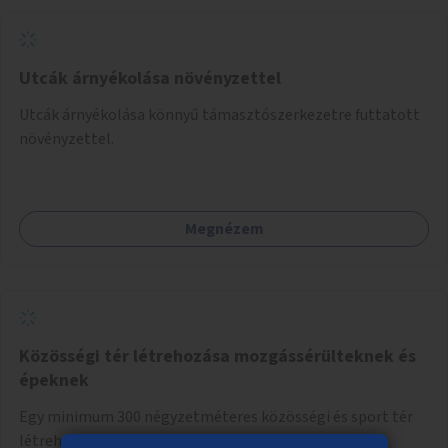
Utcák árnyékolása növényzettel
Utcák árnyékolása könnyű támasztószerkezetre futtatott
növényzettel.
Megnézem
Közösségi tér létrehozása mozgássérülteknek és
épeknek
Egy minimum 300 négyzetméteres közösségi és sport tér
létrehozása, ahol mozgássérültek és demenciában