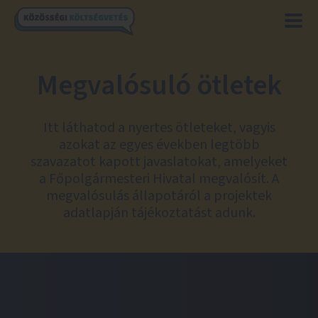
Megvalósuló ötletek
Itt láthatod a nyertes ötleteket, vagyis
azokat az egyes években legtöbb
szavazatot kapott javaslatokat, amelyeket
a Főpolgármesteri Hivatal megvalósít. A
megvalósulás állapotáról a projektek
adatlapján tájékoztatást adunk.