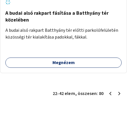
A budai alsó rakpart fásítása a Batthyány tér
közelében
A budai alsó rakpart Batthyány tér előtti parkolófelületén
közösségi tér kialakítása padokkal, fákkal.
Megnézem
22
-
42
elem
, összesen:
80