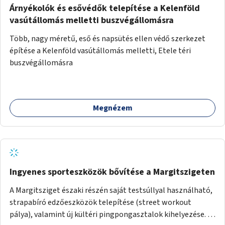
Árnyékolók és esővédők telepítése a Kelenföld
vasútállomás melletti buszvégállomásra
Több, nagy méretű, eső és napsütés ellen védő szerkezet
építése a Kelenföld vasútállomás melletti, Etele téri
buszvégállomásra
Megnézem
Ingyenes sporteszközök bővítése a Margitszigeten
A Margitsziget északi részén saját testsúllyal használható,
strapabíró edzőeszközök telepítése (street workout
pálya), valamint új kültéri pingpongasztalok kihelyezése. A