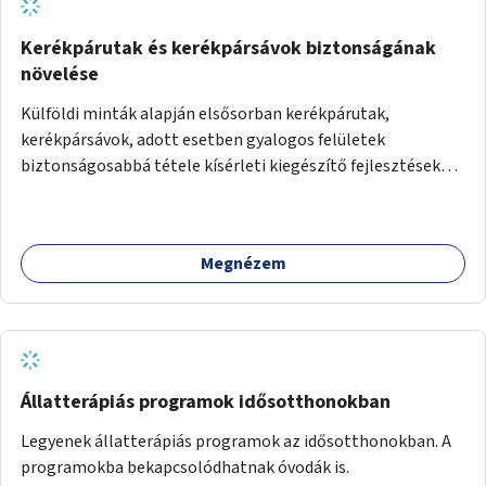
Kerékpárutak és kerékpársávok biztonságának
növelése
Külföldi minták alapján elsősorban kerékpárutak,
kerékpársávok, adott esetben gyalogos felületek
biztonságosabbá tétele kísérleti kiegészítő fejlesztésekkel
(terelők, műanyag elválasztó elemek, több és jobban
látható felfestés stb.)
Megnézem
Állatterápiás programok idősotthonokban
Legyenek állatterápiás programok az idősotthonokban. A
programokba bekapcsolódhatnak óvodák is.