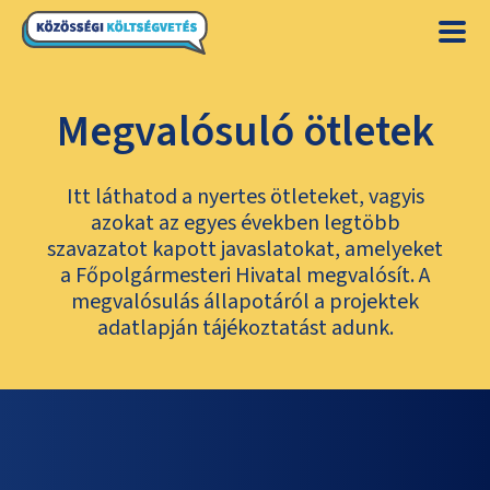
Megvalósuló ötletek
Itt láthatod a nyertes ötleteket, vagyis
azokat az egyes években legtöbb
szavazatot kapott javaslatokat, amelyeket
a Főpolgármesteri Hivatal megvalósít. A
megvalósulás állapotáról a projektek
adatlapján tájékoztatást adunk.