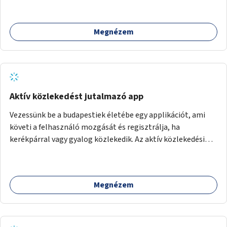
Megnézem
Aktív közlekedést jutalmazó app
Vezessünk be a budapestiek életébe egy applikációt, ami
követi a felhasználó mozgását és regisztrálja, ha
kerékpárral vagy gyalog közlekedik. Az aktív közlekedési
formákat virtuálisan jutalmazza, amit az együttműködő
üzleti partnereknél kedvezményekre, ajándékokra válthat a
felhasználó.
Megnézem