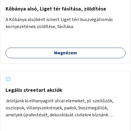
Kőbánya alsó, Liget tér fásítása, zöldítése
A Kőbánya alsóként ismert Liget téri buszvégállomás
környezetének zöldítése, fásítása.
Megnézem
Legális streetart akciók
Jelöljünk ki elhanyagolt utcai elemeket, pl. szellőzők,
oszlopok, villanyszekrények, padok, buszmegállók,
amelyek újrafestését, dekorálását civilekre bíznánk.
Támogassuk a közösségi alapon való megújulást a
szükséges eszközökkel.