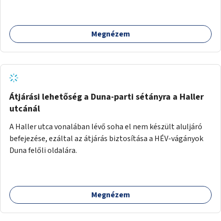
meglévő fitneszterület jelenleg alig felszerelt, így
kihasználatlan. A pingpongasztalok telepítésével egy
népszerű, ingyenes sportolási lehetőség válna elérhetővé a
Megnézem
sziget északi felén, ahol jelenleg egyetlen asztal sem
található.
Átjárási lehetőség a Duna-parti sétányra a Haller
utcánál
A Haller utca vonalában lévő soha el nem készült aluljáró
befejezése, ezáltal az átjárás biztosítása a HÉV-vágányok
Duna felőli oldalára.
Megnézem