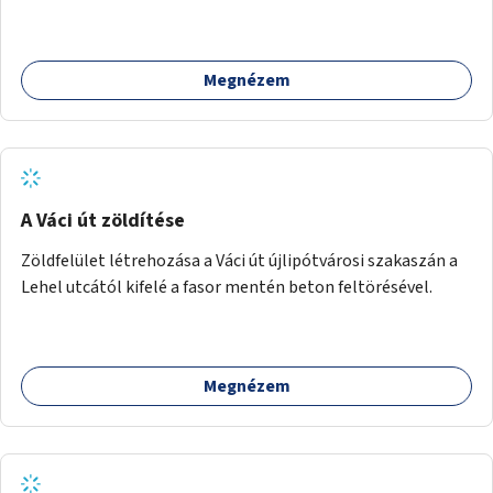
Megnézem
A Váci út zöldítése
Zöldfelület létrehozása a Váci út újlipótvárosi szakaszán a
Lehel utcától kifelé a fasor mentén beton feltörésével.
Megnézem