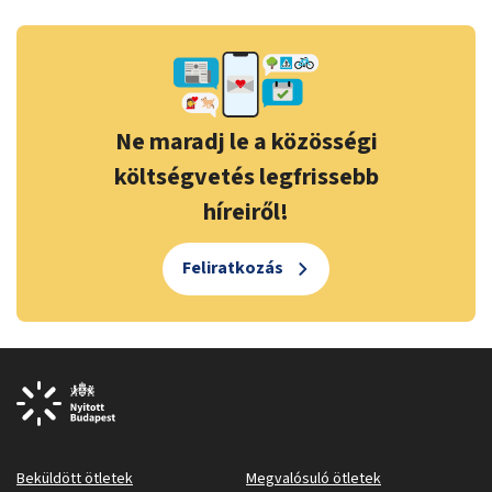
Ne maradj le a közösségi
költségvetés legfrissebb
híreiről!
Feliratkozás
Beküldött ötletek
Megvalósuló ötletek