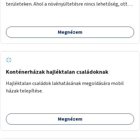
területeken. Ahol a növényültetésre nincs lehetőség, ott
akár dézsából felfutó futónövényzet alkalmazása, legvégső
megoldásként napvitorlák felszerelése.
Megnézem
Konténerházak hajléktalan családoknak
Hajléktalan családok lakhatásának megoldására mobil
házak telepítése.
Megnézem