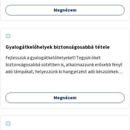
Megnézem
Gyalogátkelőhelyek biztonságosabbá tétele
Fejlesszük a gyalogátkelőhelyeket! Tegyük őket
biztonságosabbá sötétben is, alkalmazzunk erősebb fényt
adó lámpákat, helyezzünk ki hangjelzést adó készülékeket
és taktilis jelzéseket a vakok és gyengénlátók számára.
Megnézem