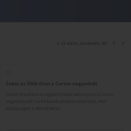
1
-
21
elem
, összesen:
80
Zebra az Üllői úton a Corvin-negyednél
Zebra létesítése az egykori Kilián laktanya és a Corvin-
negyed között (a Kisfaludy utcához közelebb, ahol
középsziget is létesíthető).