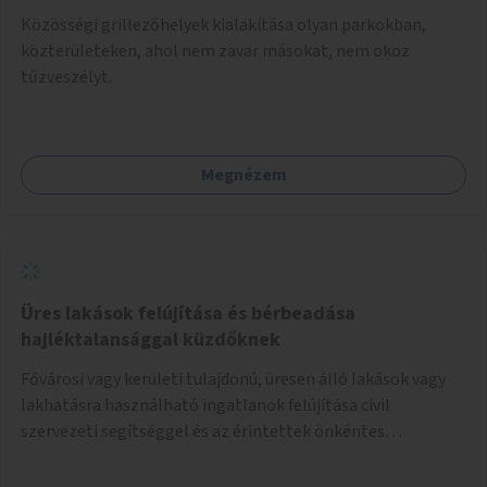
Közösségi grillezőhelyek kialakítása olyan parkokban,
közterületeken, ahol nem zavar másokat, nem okoz
tűzveszélyt.
Megnézem
Üres lakások felújítása és bérbeadása
hajléktalansággal küzdőknek
Fővárosi vagy kerületi tulajdonú, üresen álló lakások vagy
lakhatásra használható ingatlanok felújítása civil
szervezeti segítséggel és az érintettek önkéntes
munkájával, majd a kialakított lakások, lakóegységek
bérbeadása rászorulók számára.