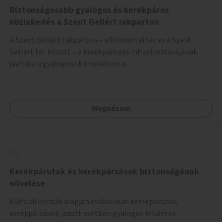
Biztonságosabb gyalogos és kerékpáros
közlekedés a Szent Gellért rakparton
A Szent Gellért rakparton – a Döbrentei tér és a Szent
Gellért tér között – a kerékpározás infrastruktúrájának
javítása a gyalogosok érdekében is.
Megnézem
Kerékpárutak és kerékpársávok biztonságának
növelése
Külföldi minták alapján elsősorban kerékpárutak,
kerékpársávok, adott esetben gyalogos felületek