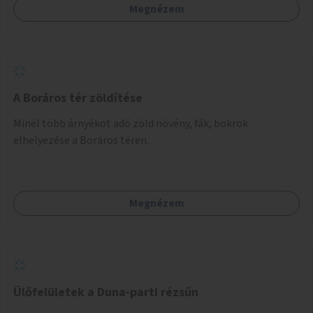
Megnézem
A Boráros tér zöldítése
Minél több árnyékot adó zöld növény, fák, bokrok
elhelyezése a Boráros téren.
Megnézem
Ülőfelületek a Duna-parti rézsűn