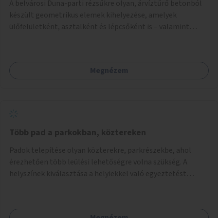
A belvárosi Duna-parti rézsűkre olyan, árvíztűrő betonból
készült geometrikus elemek kihelyezése, amelyek
ülőfelületként, asztalként és lépcsőként is – valamint
néhány esetben extra funkcióval (kutyaitató, grill) –
használhatók. Civilek bevonása a fenntartásba.
Megnézem
Több pad a parkokban, köztereken
Padok telepítése olyan közterekre, parkrészekbe, ahol
érezhetően több leülési lehetőségre volna szükség. A
helyszínek kiválasztása a helyiekkel való egyeztetést
követően történhet.
Megnézem