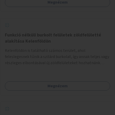
Megnézem
Funkció nélküli burkolt felületek zöldfelületté
alakítása Kelenföldön
Kelenföldön is található számos terület, ahol
feleslegesnek tűnik a szilárd burkolat, így annak teljes vagy
részleges elbontásával új zöldfelületeket hozhatnánk
létre. Ilyenek például az Etele út 19. és Mérnök utca 32.
közötti, vagy a Fraknó utca 22/b és a Bártfai utca közötti
aszfaltos területek.
Megnézem