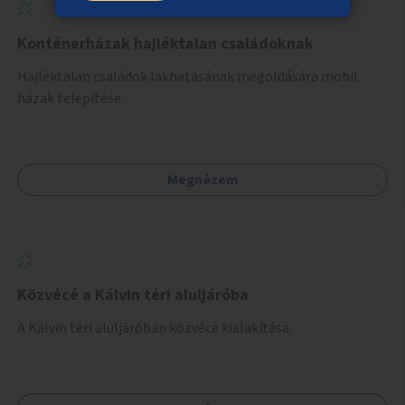
Konténerházak hajléktalan családoknak
Hajléktalan családok lakhatásának megoldására mobil
házak telepítése.
Megnézem
Közvécé a Kálvin téri aluljáróba
A Kálvin téri aluljáróban közvécé kialakítása.