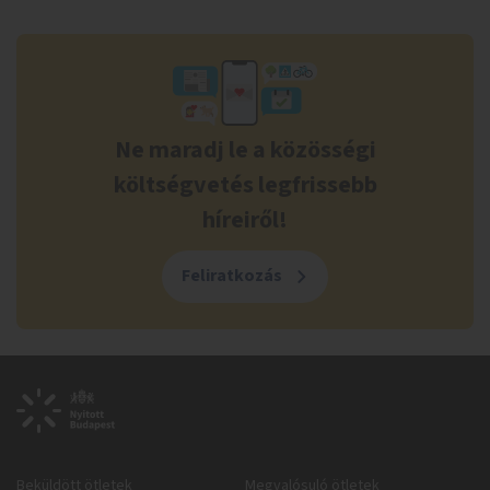
Ne maradj le a közösségi
költségvetés legfrissebb
híreiről!
Feliratkozás
Beküldött ötletek
Megvalósuló ötletek