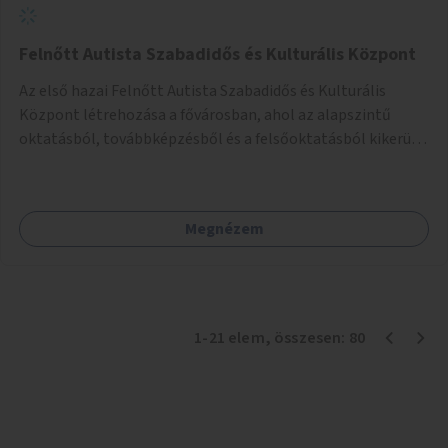
Felnőtt Autista Szabadidős és Kulturális Központ
Az első hazai Felnőtt Autista Szabadidős és Kulturális
Központ létrehozása a fővárosban, ahol az alapszintű
oktatásból, továbbképzésből és a felsőoktatásból kikerülő
autista fiatalok élethosszig tartó támogatásra és
közösségekre találhatnak.
Megnézem
1
-
21
elem
, összesen:
80