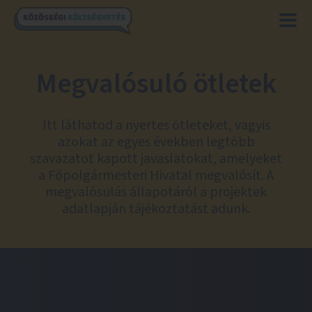
Megvalósuló ötletek
Itt láthatod a nyertes ötleteket, vagyis
azokat az egyes években legtöbb
szavazatot kapott javaslatokat, amelyeket
a Főpolgármesteri Hivatal megvalósít. A
megvalósulás állapotáról a projektek
adatlapján tájékoztatást adunk.