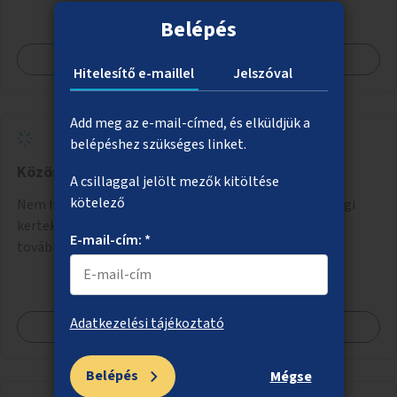
Támogassuk a közösségi alapon való megújulást a
szükséges eszközökkel.
Belépés
Megnézem
Hitelesítő e-maillel
Jelszóval
Add meg az e-mail-címed, és elküldjük a
belépéshez szükséges linket.
Közösségi kertek létrehozása
A csillaggal jelölt mezők kitöltése
kötelező
Nem használt kerületi vagy fővárosi telkeken közösségi
kertek létrehozása, amit a helyi közösség tart fenn a
E-mail-cím: *
továbbiakban.
Adatkezelési tájékoztató
Megnézem
Belépés
Mégse