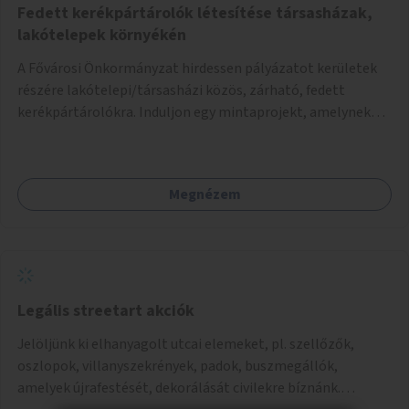
Fedett kerékpártárolók létesítése társasházak,
lakótelepek környékén
A Fővárosi Önkormányzat hirdessen pályázatot kerületek
részére lakótelepi/társasházi közös, zárható, fedett
kerékpártárolókra. Induljon egy mintaprojekt, amelynek
alapján fel lehet mérni, milyen feladatokkal jár a kerület
számára az üzemeltetés.
Megnézem
Legális streetart akciók
Jelöljünk ki elhanyagolt utcai elemeket, pl. szellőzők,
oszlopok, villanyszekrények, padok, buszmegállók,
amelyek újrafestését, dekorálását civilekre bíznánk.