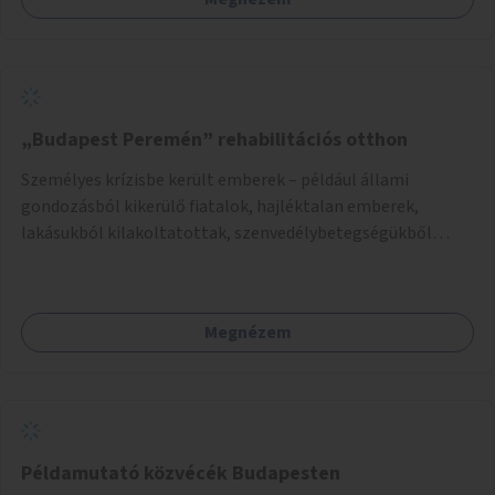
„Budapest Peremén” rehabilitációs otthon
Személyes krízisbe került emberek – például állami
gondozásból kikerülő fiatalok, hajléktalan emberek,
lakásukból kilakoltatottak, szenvedélybetegségükből
kijönni szándékozók – számára rehabilitációs otthon
megteremtése Budapest valamely peremkerületén,
civil/szakmai szervezeti háttérrel. A program a közvetlen
Megnézem
segítségen, biztonságnyújtáson kívül gazdálkodásba is
bevonja az ott lévő személyeket, és egyben a
környezettudatos és fenntartható élettel kapcsolatos
szemléletformálást is céljának tekinti.
Példamutató közvécék Budapesten