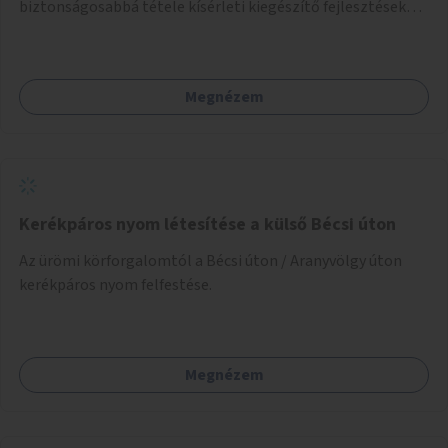
biztonságosabbá tétele kísérleti kiegészítő fejlesztésekkel
(terelők, műanyag elválasztó elemek, több és jobban
látható felfestés stb.)
Megnézem
Kerékpáros nyom létesítése a külső Bécsi úton
Az ürömi körforgalomtól a Bécsi úton / Aranyvölgy úton
kerékpáros nyom felfestése.
Megnézem