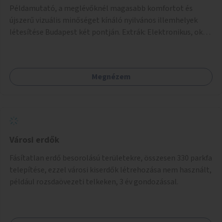
Példamutató, a meglévőknél magasabb komfortot és
újszerű vizuális minőséget kínáló nyilvános illemhelyek
létesítése Budapest két pontján. Extrák: Elektronikus, okos
fizetési lehetőség vagy ingyenesség; újszerű fenntartási
konstrukció kidolgozása; egyéb kapcsolt szolgáltatások
(pl. ivókút, telefontöltés).
Megnézem
Városi erdők
Fásítatlan erdő besorolású területekre, összesen 330 parkfa
telepítése, ezzel városi kiserdők létrehozása nem használt,
például rozsdaövezeti telkeken, 3 év gondozással.