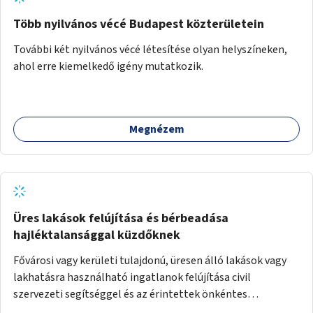
Több nyilvános vécé Budapest közterületein
További két nyilvános vécé létesítése olyan helyszíneken,
ahol erre kiemelkedő igény mutatkozik.
Megnézem
Üres lakások felújítása és bérbeadása
hajléktalansággal küzdőknek
Fővárosi vagy kerületi tulajdonú, üresen álló lakások vagy
lakhatásra használható ingatlanok felújítása civil
szervezeti segítséggel és az érintettek önkéntes
munkájával, majd a kialakított lakások, lakóegységek