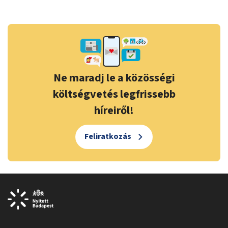
Ne maradj le a közösségi
költségvetés legfrissebb
híreiről!
Feliratkozás