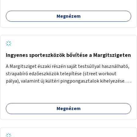
Megnézem
Ingyenes sporteszközök bővítése a Margitszigeten
A Margitsziget északi részén saját testsúllyal használható,
strapabíró edzőeszközök telepítése (street workout
pálya), valamint új kültéri pingpongasztalok kihelyezése. A
meglévő fitneszterület jelenleg alig felszerelt, így
kihasználatlan. A pingpongasztalok telepítésével egy
népszerű, ingyenes sportolási lehetőség válna elérhetővé a
Megnézem
sziget északi felén, ahol jelenleg egyetlen asztal sem
található.