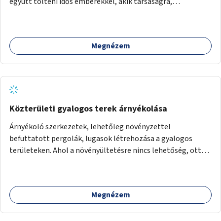
együtt tölteni idős emberekkel, akik társaságra,
beszélgetésre vágynak.
Megnézem
Közterületi gyalogos terek árnyékolása
Árnyékoló szerkezetek, lehetőleg növényzettel
befuttatott pergolák, lugasok létrehozása a gyalogos
területeken. Ahol a növényültetésre nincs lehetőség, ott
akár dézsából felfutó futónövényzet alkalmazása, legvégső
megoldásként napvitorlák felszerelése.
Megnézem