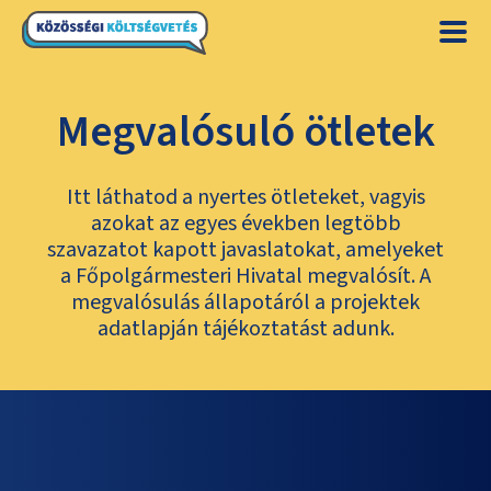
Megvalósuló ötletek
Itt láthatod a nyertes ötleteket, vagyis
azokat az egyes években legtöbb
szavazatot kapott javaslatokat, amelyeket
a Főpolgármesteri Hivatal megvalósít. A
megvalósulás állapotáról a projektek
adatlapján tájékoztatást adunk.