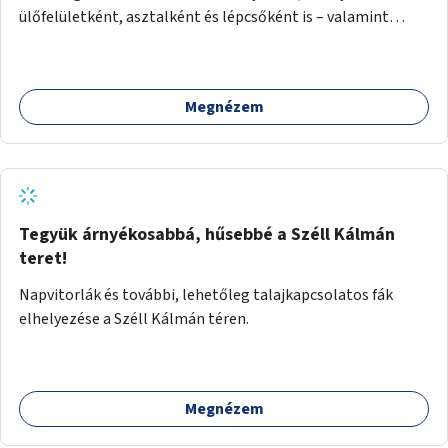
ülőfelületként, asztalként és lépcsőként is – valamint
néhány esetben extra funkcióval (kutyaitató, grill) –
használhatók. Civilek bevonása a fenntartásba.
Megnézem
Tegyük árnyékosabbá, hűsebbé a Széll Kálmán
teret!
Napvitorlák és további, lehetőleg talajkapcsolatos fák
elhelyezése a Széll Kálmán téren.
Megnézem