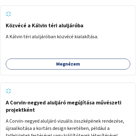
Közvécé a Kálvin téri aluljáróba
A Kálvin téri aluljáróban közvécé kialakítása.
Megnézem
A Corvin-negyed aluljáró megújítása művészeti
projektként
A Corvin-negyed aluljáró vizuális összképének rendezése,
újraalkotása a kortárs design keretében, például a
falfelületek festésével vagy kiállítóterek létesítésével,