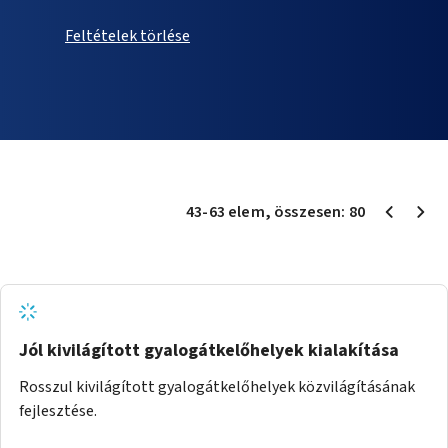
Feltételek törlése
43
-
63
elem
, összesen:
80
Jól kivilágított gyalogátkelőhelyek kialakítása
Rosszul kivilágított gyalogátkelőhelyek közvilágításának
fejlesztése.