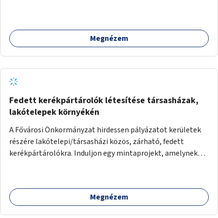
Megnézem
Fedett kerékpártárolók létesítése társasházak,
lakótelepek környékén
A Fővárosi Önkormányzat hirdessen pályázatot kerületek
részére lakótelepi/társasházi közös, zárható, fedett
kerékpártárolókra. Induljon egy mintaprojekt, amelynek
alapján fel lehet mérni, milyen feladatokkal jár a kerület
számára az üzemeltetés.
Megnézem