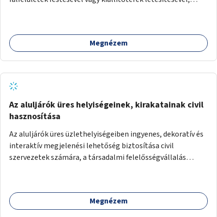
amelyekben kortárs designerek, művészek, tervezők
alkotásai, termékei jelenhetnének meg alkalmat adva a
bemutatkozásra, szélesebb körben való ismertségre.
Megnézem
Az aluljárók üres helyiségeinek, kirakatainak civil
hasznosítása
Az aluljárók üres üzlethelyiségeiben ingyenes, dekoratív és
interaktív megjelenési lehetőség biztosítása civil
szervezetek számára, a társadalmi felelősségvállalás
jegyében. A cél, hogy közérdekű, segítő tevékenységeket
mutassanak be látványos, gondolatébresztő formában,
például rajzokkal, kérdésekkel, üzenetküldési lehetőséggel
Megnézem
vagy akciónapokkal – bérleti és közüzemi díjak nélkül, a
jelenlegi elhanyagolt állapot helyett.