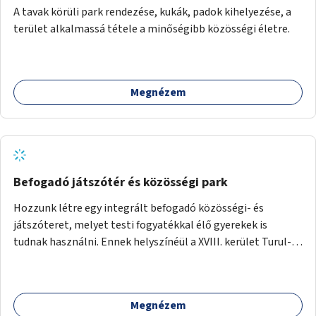
A tavak körüli park rendezése, kukák, padok kihelyezése, a
terület alkalmassá tétele a minőségibb közösségi életre.
Megnézem
Befogadó játszótér és közösségi park
Hozzunk létre egy integrált befogadó közösségi- és
játszóteret, melyet testi fogyatékkal élő gyerekek is
tudnak használni. Ennek helyszínéül a XVIII. kerület Turul-
park területe lenne megfelelő, mely mind elérhetőségét,
mind infrastrukturális adottságait tekintve alkalmas egy új
játszótér kialakítására.
Megnézem