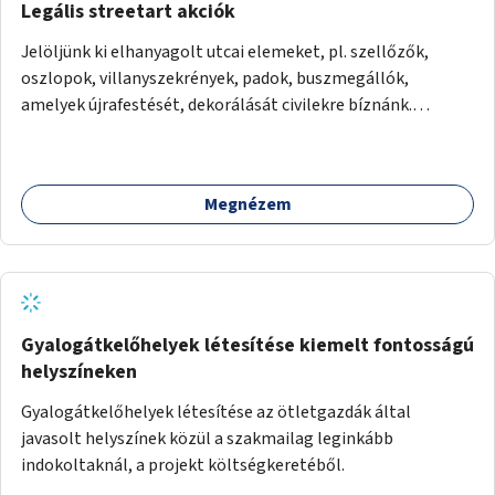
Legális streetart akciók
Jelöljünk ki elhanyagolt utcai elemeket, pl. szellőzők,
oszlopok, villanyszekrények, padok, buszmegállók,
amelyek újrafestését, dekorálását civilekre bíznánk.
Támogassuk a közösségi alapon való megújulást a
szükséges eszközökkel.
Megnézem
Gyalogátkelőhelyek létesítése kiemelt fontosságú
helyszíneken
Gyalogátkelőhelyek létesítése az ötletgazdák által
javasolt helyszínek közül a szakmailag leginkább
indokoltaknál, a projekt költségkeretéből.