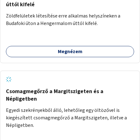
úttól kifelé
Zöldfelületek létesítése erre alkalmas helyszíneken a
Budafoki úton a Hengermalom úttól kifelé.
Megnézem
Csomagmegőrző a Margitszigeten és a
Népligetben
Egyedi szekrényekből álló, lehetőleg egy öltözővel is
kiegészített csomagmegőrző a Margitszigeten, illetve a
Népligetben.