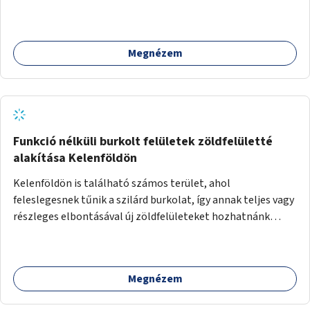
kialakítása. Ezzel olyan belvárosi helyszíneken növelhető a
zöldfelületek mennyisége, ahol helyhiány miatt másra
nincs lehetőség.
Megnézem
Funkció nélküli burkolt felületek zöldfelületté
alakítása Kelenföldön
Kelenföldön is található számos terület, ahol
feleslegesnek tűnik a szilárd burkolat, így annak teljes vagy
részleges elbontásával új zöldfelületeket hozhatnánk
létre. Ilyenek például az Etele út 19. és Mérnök utca 32.
közötti, vagy a Fraknó utca 22/b és a Bártfai utca közötti
aszfaltos területek.
Megnézem