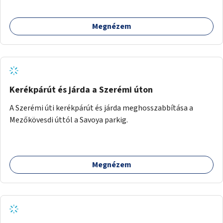
használhatók. Civilek bevonása a fenntartásba.
Megnézem
Kerékpárút és járda a Szerémi úton
A Szerémi úti kerékpárút és járda meghosszabbítása a
Mezőkövesdi úttól a Savoya parkig.
Megnézem