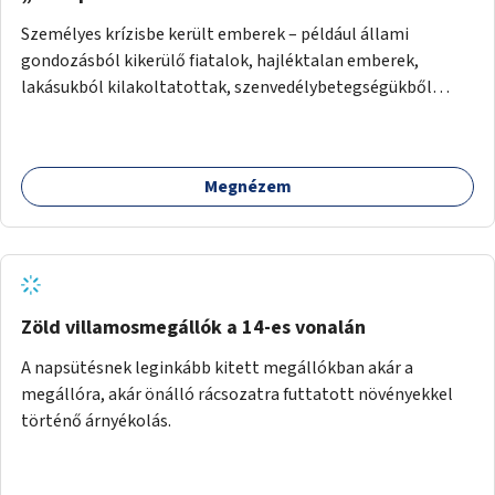
Személyes krízisbe került emberek – például állami
gondozásból kikerülő fiatalok, hajléktalan emberek,
lakásukból kilakoltatottak, szenvedélybetegségükből
kijönni szándékozók – számára rehabilitációs otthon
megteremtése Budapest valamely peremkerületén,
civil/szakmai szervezeti háttérrel. A program a közvetlen
Megnézem
segítségen, biztonságnyújtáson kívül gazdálkodásba is
bevonja az ott lévő személyeket, és egyben a
környezettudatos és fenntartható élettel kapcsolatos
szemléletformálást is céljának tekinti.
Zöld villamosmegállók a 14-es vonalán
A napsütésnek leginkább kitett megállókban akár a
megállóra, akár önálló rácsozatra futtatott növényekkel
történő árnyékolás.