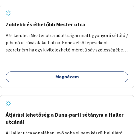
Zöldebb és élhetőbb Mester utca
A 9. kerületi Mester utca adottságai miatt gyönyörű sétáló /
pihenő utcává alakulhatna. Ennek első lépéseként
szeretném ha egy kivitelezhető méretű sáv szélességében
a beton helyén ládás, vagy a földbe ültetett növényzet
lenne, praktikusan a járda és az autós sáv találkozásánál, a
platán fák között. A lakók, boltok és vendéglátó helyek
Megnézem
együttműködését kérnénk abban, hogy ez a zöld sáv ne
pusztuljon ki, és megtartsa azt a jó hangulatot, amiből már
könnyebb lesz elképzelni a következő lépést egészen
addig, amíg komolyabb forgalomcsillapítások és zöldítések
nem létesülnek a Mester utcában.
Átjárási lehetőség a Duna-parti sétányra a Haller
utcánál
A Haller utca vonalában lévő soha el nem készült aluljáró