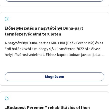
Élőhelykezelés a nagytétényi Duna-part
természetvédelmi területen
A nagytétényi Duna-part az M0-s híd (Deák Ferenc híd) és az
érdi határ között mintegy 4,5 kilométeren 2022 óta élvez
helyi, fővárosi védelmet. Ehhez kapcsolódóan javasoljuk a
terület élőhelykezelését, a tájidegen, invazív fajok
ritkítását, visszaszorítását.
Megnézem
„Budapest Peremén” rehabilitációs otthon