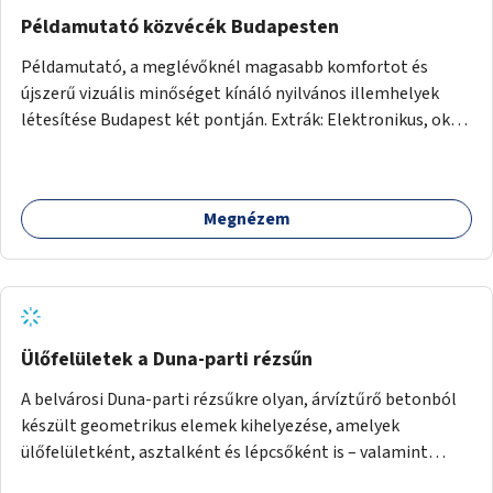
Példamutató közvécék Budapesten
Példamutató, a meglévőknél magasabb komfortot és
újszerű vizuális minőséget kínáló nyilvános illemhelyek
létesítése Budapest két pontján. Extrák: Elektronikus, okos
fizetési lehetőség vagy ingyenesség; újszerű fenntartási
konstrukció kidolgozása; egyéb kapcsolt szolgáltatások
(pl. ivókút, telefontöltés).
Megnézem
Ülőfelületek a Duna-parti rézsűn
A belvárosi Duna-parti rézsűkre olyan, árvíztűrő betonból
készült geometrikus elemek kihelyezése, amelyek
ülőfelületként, asztalként és lépcsőként is – valamint
néhány esetben extra funkcióval (kutyaitató, grill) –