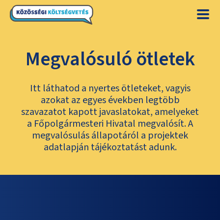
Megvalósuló ötletek
Itt láthatod a nyertes ötleteket, vagyis
azokat az egyes években legtöbb
szavazatot kapott javaslatokat, amelyeket
a Főpolgármesteri Hivatal megvalósít. A
megvalósulás állapotáról a projektek
adatlapján tájékoztatást adunk.