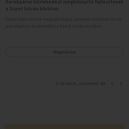
Kerékpáros közlekedést megkönnyítő fejlesztések
a Szent István körúton
Olyan fejlesztések megvalósítása, amelyek lehetővé teszik
a kerékpáros közlekedést a Szent István körúton.
Megnézem
1
-
21
elem
, összesen:
80