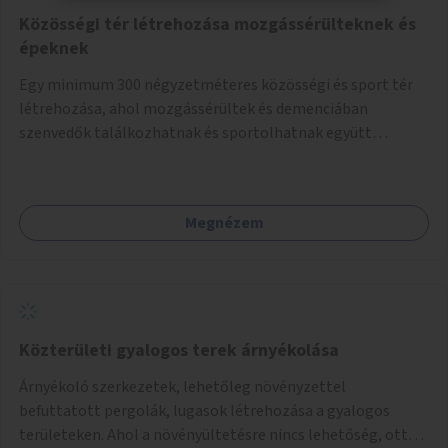
Közösségi tér létrehozása mozgássérülteknek és
épeknek
Egy minimum 300 négyzetméteres közösségi és sport tér
létrehozása, ahol mozgássérültek és demenciában
szenvedők találkozhatnak és sportolhatnak együtt
épekkel. Elsősorban egy pétanque pálya létrehozása lenne
célszerű, amit a legtöbb mozgásában korlátozott ember is
tud játszani, fontos, hogy a téren legyenek formájukban,
Megnézem
hangulatukban elkülönülő pontok, mezítlábas ösvények, az
egész legyen zöld és üdítő hangulatú.
Közterületi gyalogos terek árnyékolása
Árnyékoló szerkezetek, lehetőleg növényzettel
befuttatott pergolák, lugasok létrehozása a gyalogos
területeken. Ahol a növényültetésre nincs lehetőség, ott