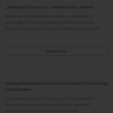
„Budapest Peremén” rehabilitációs otthon
Személyes krízisbe került emberek – például állami
gondozásból kikerülő fiatalok, hajléktalan emberek,
lakásukból kilakoltatottak, szenvedélybetegségükből
kijönni szándékozók – számára rehabilitációs otthon
megteremtése Budapest valamely peremkerületén,
civil/szakmai szervezeti háttérrel. A program a közvetlen
Megnézem
segítségen, biztonságnyújtáson kívül gazdálkodásba is
bevonja az ott lévő személyeket, és egyben a
környezettudatos és fenntartható élettel kapcsolatos
szemléletformálást is céljának tekinti.
Gyalogátkelőhelyek létesítése kiemelt fontosságú
helyszíneken
Gyalogátkelőhelyek létesítése az ötletgazdák által
javasolt helyszínek közül a szakmailag leginkább
indokoltaknál, a projekt költségkeretéből.