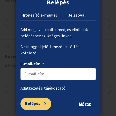
kerékpárút fizikai elválasztását, szintbeli kiemelését,
Belépés
optikai jelölését, az indirekt balra kanyarodási lehetőség
jelölését – különösen a veszélyesebb kereszteződésekben,
Hitelesítő e-maillel
Jelszóval
vagy akár egyes egyirányú utcák megnyitását
Megnézem
szembeforgalmú kerékpározásra.
Add meg az e-mail-címed, és elküldjük a
belépéshez szükséges linket.
A csillaggal jelölt mezők kitöltése
kötelező
Közvécé a Kálvin téri aluljáróba
E-mail-cím: *
A Kálvin téri aluljáróban közvécé kialakítása.
Adatkezelési tájékoztató
Megnézem
Belépés
Mégse