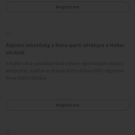
Megnézem
Átjárási lehetőség a Duna-parti sétányra a Haller
utcánál
A Haller utca vonalában lévő soha el nem készült aluljáró
befejezése, ezáltal az átjárás biztosítása a HÉV-vágányok
Duna felőli oldalára.
Megnézem