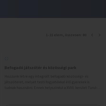
1
-
21
elem
, összesen:
80
Befogadó játszótér és közösségi park
Hozzunk létre egy integrált befogadó közösségi- és
játszóteret, melyet testi fogyatékkal élő gyerekek is
tudnak használni. Ennek helyszínéül a XVIII. kerület Turul-
park területe lenne megfelelő, mely mind elérhetőségét,
mind infrastrukturális adottságait tekintve alkalmas egy új
játszótér kialakítására.