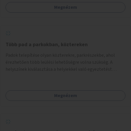
Megnézem
Több pad a parkokban, köztereken
Padok telepítése olyan közterekre, parkrészekbe, ahol
érezhetően több leülési lehetőségre volna szükség. A
helyszínek kiválasztása a helyiekkel való egyeztetést
követően történhet.
Megnézem