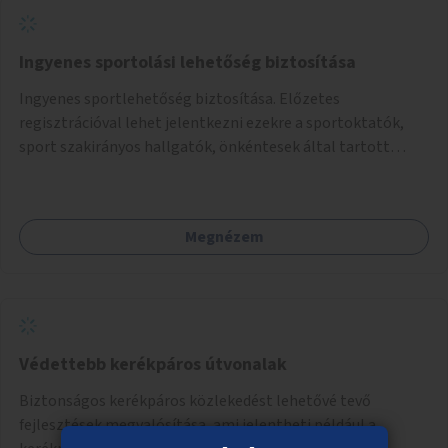
Ingyenes sportolási lehetőség biztosítása
Ingyenes sportlehetőség biztosítása. Előzetes
regisztrációval lehet jelentkezni ezekre a sportoktatók,
sport szakirányos hallgatók, önkéntesek által tartott
programokra.
Megnézem
Védettebb kerékpáros útvonalak
Biztonságos kerékpáros közlekedést lehetővé tevő
fejlesztések megvalósítása, ami jelentheti például a