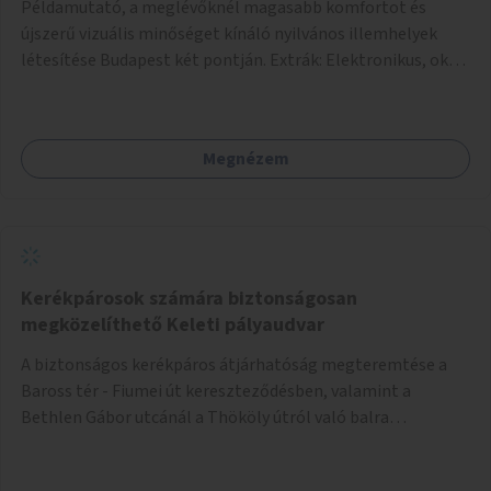
Példamutató, a meglévőknél magasabb komfortot és
újszerű vizuális minőséget kínáló nyilvános illemhelyek
létesítése Budapest két pontján. Extrák: Elektronikus, okos
fizetési lehetőség vagy ingyenesség; újszerű fenntartási
konstrukció kidolgozása; egyéb kapcsolt szolgáltatások
(pl. ivókút, telefontöltés).
Megnézem
Kerékpárosok számára biztonságosan
megközelíthető Keleti pályaudvar
A biztonságos kerékpáros átjárhatóság megteremtése a
Baross tér - Fiumei út kereszteződésben, valamint a
Bethlen Gábor utcánál a Thököly útról való balra
kanyarodás biztosítása a Festetics György utca irányába.