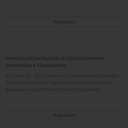
akár dézsából felfutó futónövényzet alkalmazása, legvégső
megoldásként napvitorlák felszerelése.
Megnézem
Stefánia úti kerékpárút és járda közvetlen
átvezetése a Városligetbe
A Stefánia út – Ajtósi Dürer sor csomópontban új gyalogos-
átkelőhely létesítése, hogy a kerékpáros forgalom és a
gyalogosok a Liget felé vezető bal oldali járdáról
közvetlenül átkelhessenek a Városligetbe.
Megnézem