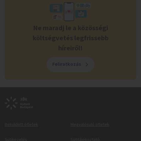
Ne maradj le a közösségi
költségvetés legfrissebb
híreiről!
Feliratkozás
Beküldött ötletek
Megvalósuló ötletek
Sütikezelés
Sütitájékoztató