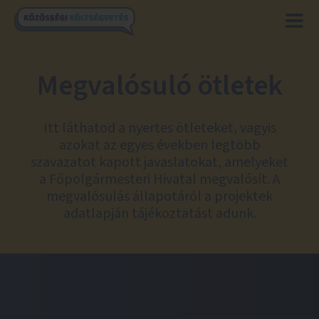
Megvalósuló ötletek
Itt láthatod a nyertes ötleteket, vagyis
azokat az egyes években legtöbb
szavazatot kapott javaslatokat, amelyeket
a Főpolgármesteri Hivatal megvalósít. A
megvalósulás állapotáról a projektek
adatlapján tájékoztatást adunk.