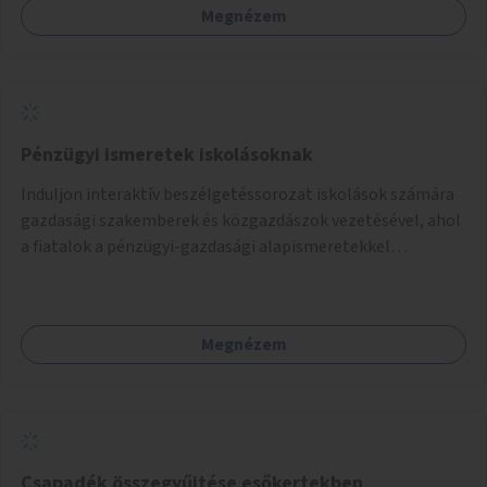
Megnézem
Pénzügyi ismeretek iskolásoknak
Induljon interaktív beszélgetéssorozat iskolások számára
gazdasági szakemberek és közgazdászok vezetésével, ahol
a fiatalok a pénzügyi-gazdasági alapismeretekkel
kapcsolatban tájékozódhatnak. A program többalkalmas
lenne, heti rendszerességgel tartanák iskolai csoportok
számára, önkormányzati intézményben vagy külső
Megnézem
helyszínen iskolai együttműködéssel. A szervezést az
Önkormányzat koordinálná, a tematikát a szakemberek
alakítanák ki, külön figyelmet fordítva a hátrányos helyzetű
gyerekek bevonására is. A program pilot jelleggel indulna,
több korosztály számára.
Csapadék összegyűjtése esőkertekben