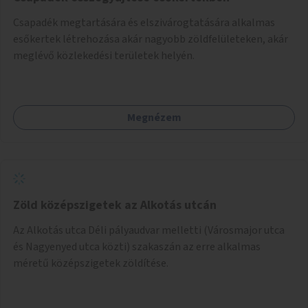
Csapadék megtartására és elszivárogtatására alkalmas
esőkertek létrehozása akár nagyobb zöldfelületeken, akár
meglévő közlekedési területek helyén.
Megnézem
Zöld középszigetek az Alkotás utcán
Az Alkotás utca Déli pályaudvar melletti (Városmajor utca
és Nagyenyed utca közti) szakaszán az erre alkalmas
méretű középszigetek zöldítése.