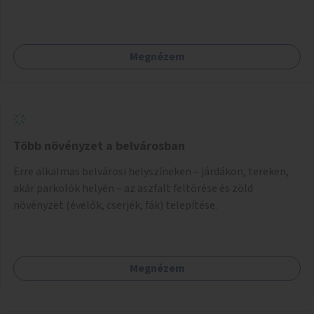
Megnézem
Több növényzet a belvárosban
Erre alkalmas belvárosi helyszíneken – járdákon, tereken,
akár parkolók helyén – az aszfalt feltörése és zöld
növényzet (évelők, cserjék, fák) telepítése.
Megnézem